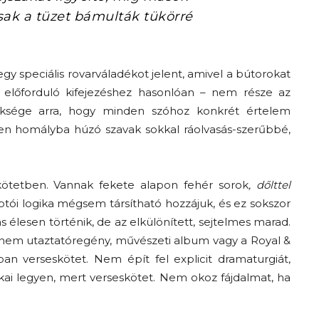
ak a tüzet bámulták tükörré
gy speciális rovarváladékot jelent, amivel a bútorokat
 előforduló kifejezéshez hasonlóan – nem része az
ksége arra, hogy minden szóhoz konkrét értelem
jesen homályba húzó szavak sokkal ráolvasás-szerűbbé,
 kötetben. Vannak fekete alapon fehér sorok
, dőlttel
 alkotói logika mégsem társítható hozzájuk, és ez sokszor
tás élesen történik, de az elkülönített, sejtelmes marad.
nem utaztatóregény, művészeti album vagy a Royal &
n verseskötet. Nem épít fel explicit dramaturgiát,
kai legyen, mert verseskötet. Nem okoz fájdalmat, ha