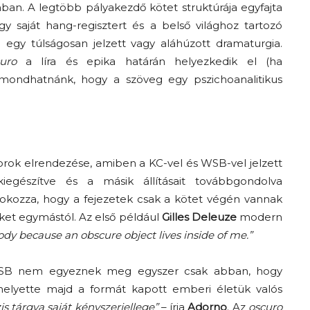
mban. A legtöbb pályakezdő kötet struktúrája egyfajta
y saját hang-regisztert és a belső világhoz tartozó
 egy túlságosan jelzett vagy aláhúzott dramaturgia.
uro
a líra és epika határán helyezkedik el (ha
 mondhatnánk, hogy a szöveg egy pszichoanalitikus
 sorok elrendezése, amiben a KC-vel és WSB-vel jelzett
egészítve és a másik állításait továbbgondolva
fokozza, hogy a fejezetek csak a kötet végén vannak
zeket egymástól. Az első például
Gilles Deleuze
modern
ody because an obscure object lives inside of me.”
 WSB nem egyeznek meg egyszer csak abban, hogy
helyette majd a formát kapott emberi életük valós
is tárgya saját kényszerjellege”
– írja
Adorno
. Az
oscuro