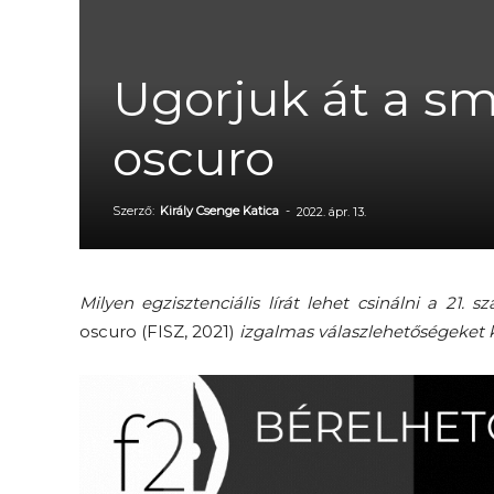
Ugorjuk át a sma
oscuro
Szerző:
Király Csenge Katica
-
2022. ápr. 13.
Milyen egzisztenciális lírát lehet csinálni a 21
oscuro (FISZ, 2021)
izgalmas válaszlehetőségeket k