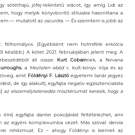
sötéthajú, jófej-tekintetű srácot, így amíg Lidi az
tem, hogy melyik könyvborító stílusára hasonlítana a
tetem — mutatott az
oscuró
ra. — És szerintem is jobb az
, félhomályos. (Egyébként nem holmiféle erkölcsi
ől később.) A kötet 2021. februárjában jelent meg. A
rbeszédéből áll össze:
Kurt Cobain
nek, a Nirvana
Burroughs
, a
Meztelen ebéd
c. kult-könyv írója és az
Az f21-re költözik a
szöveg, amit
Földényi F. László
egyetemi tanár jegyez
Trashről és lélekről –
st, de így alakult), egyfajta negatív egzisztencialista
Amurpodcast
k]
az elszemélytelenedés misztériumát keresik, hogy a
lni) egyfajta dantei pokoljárást feltételezhet, ami
 az egyéni komplexumba vezet. Más szóval: dervisi
irei nihilizmust. Ez – ahogy Földényi is kiemeli az