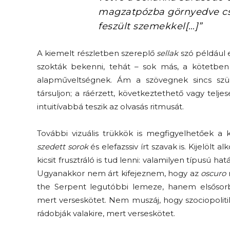
magzatpózba görnyedve cs
feszült szemekkel[…]”
A kiemelt részletben szereplő
sellak
szó például e
szokták bekenni, tehát – sok más, a kötetben
alapműveltségnek. Ám a szövegnek sincs szü
társuljon; a ráérzett, következtethető vagy tel
intuitívabbá teszik az olvasás ritmusát.
További vizuális trükkök is megfigyelhetőek a
szedett sorok
és elefazssiv írt szavak is. Kijelölt
kicsit frusztráló is tud lenni: valamilyen típusú ha
Ugyanakkor nem árt kifejeznem, hogy az
oscuro
the Serpent legutóbbi lemeze, hanem elsősorba
mert verseskötet. Nem muszáj, hogy szociopoliti
rádobják valakire, mert verseskötet.