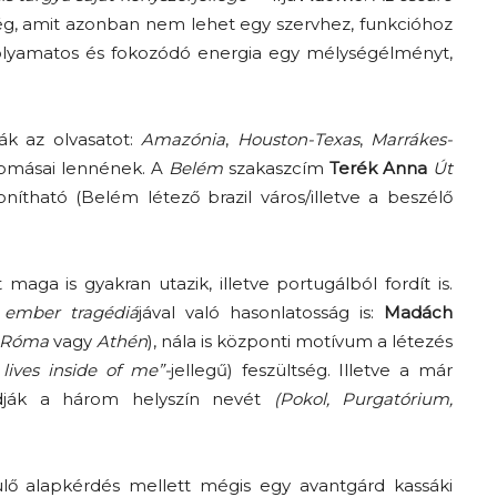
tség, amit azonban nem lehet egy szervhez, funkcióhoz
olyamatos és fokozódó energia egy mélységélményt,
ák az olvasatot:
Amazónia
,
Houston-Texas
,
Marrákes-
lomásai lennének. A
Belém
szakaszcím
Terék Anna
Út
nítható (Belém létező brazil város/illetve a beszélő
 maga is gyakran utazik, illetve portugálból fordít is.
 ember tragédiá
jával való hasonlatosság is:
Madách
Róma
vagy
Athén
), nála is központi motívum a létezés
lives inside of me”-
jellegű) feszültség. Illetve a már
adják a három helyszín nevét
(Pokol, Purgatórium,
lő alapkérdés mellett mégis egy avantgárd kassáki