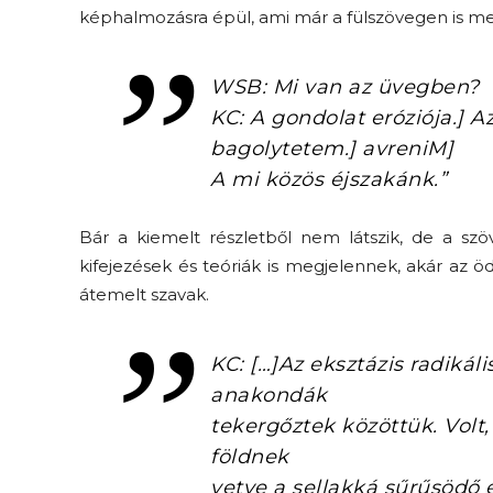
képhalmozásra épül, ami már a fülszövegen is me
WSB: Mi van az üvegben?
KC: A gondolat eróziója.] A
bagolytetem.] avreniM]
A mi közös éjszakánk.”
Bár a kiemelt részletből nem látszik, de a szöv
kifejezések és teóriák is megjelennek, akár az 
átemelt szavak.
KC: […]Az eksztázis radikáli
anakondák
tekergőztek közöttük. Volt,
földnek
vetve a sellakká sűrűsödő 