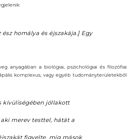
gjelenik:
z ész homálya és éjszakája.] Egy
eg anyagában a biológiai, pszichológiai és filozófiai
ödipális komplexus, vagy egyéb tudományterületekből
s kívüliségében jóllakott
 aki merev testtel, hátát a
éjszakát figyelte, míg mások