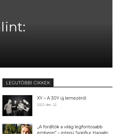
lint:
LEGUTÓBBI CIKKEK
XY – A 30Y új lemezéről
2023. dec. 22.
„A fordítók a világ legfontosabb
emberei” – interjú Sigríður Hagalín