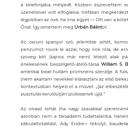
a telefonjába mélyedt. Közben észrevettem egy 
üzeneteivel volt elfoglalva, tréfásan megkérdez
legjobban az övé, ha írna egyet — Ott van a kö
Örsé. Így ismertem meg
Urbán Bálint
ot.
Az
oscuro
spanyol szó, jelentése sötét, komor
penzumot rovok le azzal, hogy írok róla, de err
szöveg két (sajnos már nem) létező alak pá
Elveszítettük az
énekesének beszélgető-átélő-társa
William S. 
unatkozás képességét? –
amerikai beat-hullám prominens szerzője. A fül
 és
Trashről és lélekről
(nem akartam nevekkel elárasztani az első bekezdé
er
S03E02 premier
kontextusban helyezi el a művet: „[az elbeszélő
pusztulás kerülőútján szülessenek újjá.”
Az olvasó tehát (ha nagy szavakkal szeretnénk é
azonban nem a társadalmi tudattalanba, hanem
kábulattotalitást, Ady Endre-i tébolyt, baudela