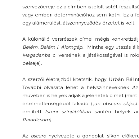
szervezőereje ez a címben is jelölt sötét feszül
vagy emberi determinációhoz sem kötni. Ez a f
egy alámerülést, átszennyeződés-érzetet is kelt.
A különálló versrészek címei mégis konkretizálj
Belém
,
Belém I
,
Álomgép
… Mintha egy utazás ál
Magadanba
c. versének a játékosságával is roko
belseje).
A szerzői életrajzból kitetszik, hogy Urbán Bálint
További olvasata lehet a helyszínneveknek
Az
művében is helyek adják a jelenetek címét (mint
értelmetlenségéből fakadó („
an obscure object 
említett
Isteni színjátékban s
zintén helyek 
Paradicsom).
Az
oscuro
nyelvezete a gondolati síkon előkerü