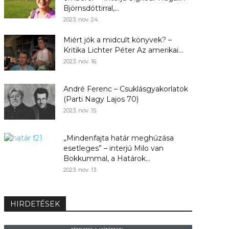
Björnsdóttirral,...
2023. nov. 24.
Miért jók a midcult könyvek? –
Kritika Lichter Péter Az amerikai...
2023. nov. 16.
André Ferenc – Csuklásgyakorlatok
(Parti Nagy Lajos 70)
2023. nov. 15.
„Mindenfajta határ meghúzása
esetleges” – interjú Milo van
Bokkummal, a Határok...
2023. nov. 13.
HIRDETÉSEK