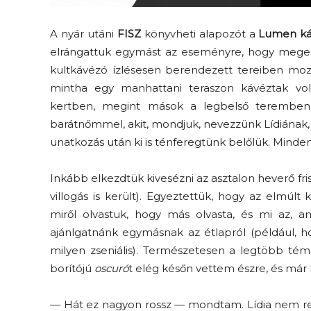
A nyár utáni
FISZ
könyvheti alapozót a
Lumen k
elrángattuk egymást az eseményre, hogy megedd
kultkávézó ízlésesen berendezett tereiben mo
mintha egy manhattani teraszon kávéztak vo
kertben, megint mások a legbelső teremben 
barátnőmmel, akit, mondjuk, nevezzünk Lídiának,
unatkozás után ki is ténferegtünk belőlük. Mindenk
Inkább elkezdtük kivesézni az asztalon heverő fr
villogás is került). Egyeztettük, hogy az elmúlt 
miről olvastuk, hogy más olvasta, és mi az, a
ajánlgatnánk egymásnak az étlapról (például, h
milyen zseniális). Természetesen a legtöbb té
borítójú
oscuró
t elég későn vettem észre, és már 
— Hát ez nagyon rossz — mondtam. Lídia nem reag