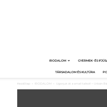
IRODALOM
GYERMEK- ÉS IFJÚ
TÁRSADALOM ÉS KULTÚRA
PO
Kezdőlap
IRODALOM
Ugorjuk át a small talkot! – Urbán Bá