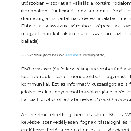
utószóban – szokatlan vállalás a kortárs irodalo
ikebanaként funkcionál: egy központi témát, eg
dramaturgiát is tartalmaz, de ez általában nem
Ehhez a klasszikus sémához képest az
osc
magyartanárokat akarnánk bosszantani, azt is
ballada).
FISZ-kötetek (forrás: a FISZ
weboldal
a, képernyőfotó)
Első olvasásra (és fellapozásra) is szembetűnő a
két szereplő sűrű mondatokban, egymást ki
kommunikál. Ezt az informatív kuszaságot az is 
jelölve, csak az egyes mottók választják el a rés
francia filozófustól lett átemelve: „
I must have a b
Az érzelmi telítettség nem csökken. KC és
kevésbé szenvedélyesen fognak társalogni és 
emlékeivel fertőzik meg a kontextust. „
Az eksztáz