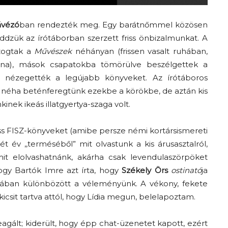
ávézó
ban rendezték meg. Egy barátnőmmel közösen
zük az írótáborban szerzett friss önbizalmunkat. A
zogtak a
Művészek
néhányan (frissen vasalt ruhában,
lna), mások csapatokba tömörülve beszélgettek a
nézegették a legújabb könyveket. Az írótáboros
 néha beténferegtünk ezekbe a körökbe, de aztán kis
inek ikeás illatgyertya-szaga volt.
iss FISZ-könyveket (amibe persze némi kortársismereti
két év ,,terméséből” mit olvastunk a kis árusasztalról,
mit elolvashatnánk, akárha csak levendulaszörpöket
ogy Bartók Imre azt írta, hogy
Székely Örs
ostinató
ja
mában különbözött a véleményünk. A vékony, fekete
kicsit tartva attól, hogy Lídia megun, belelapoztam.
ált; kiderült, hogy épp chat-üzenetet kapott, ezért