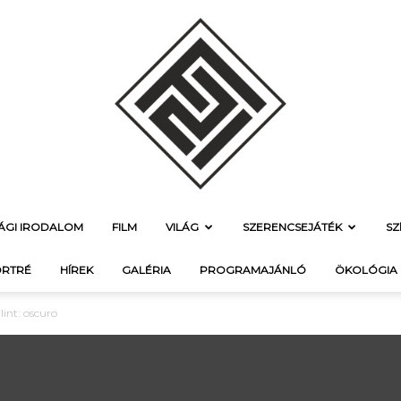
SÁGI IRODALOM
FILM
VILÁG
SZERENCSEJÁTÉK
SZ
f21.hu
RTRÉ
HÍREK
GALÉRIA
PROGRAMAJÁNLÓ
ÖKOLÓGIA
lint: oscuro
–