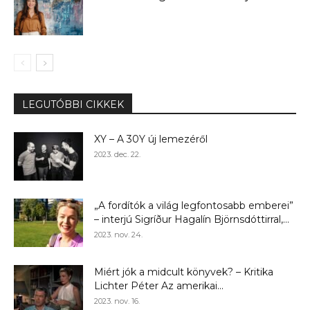
LEGUTÓBBI CIKKEK
XY – A 30Y új lemezéről
2023. dec. 22.
„A fordítók a világ legfontosabb emberei”
– interjú Sigríður Hagalín Björnsdóttirral,...
2023. nov. 24.
Miért jók a midcult könyvek? – Kritika
Lichter Péter Az amerikai...
2023. nov. 16.