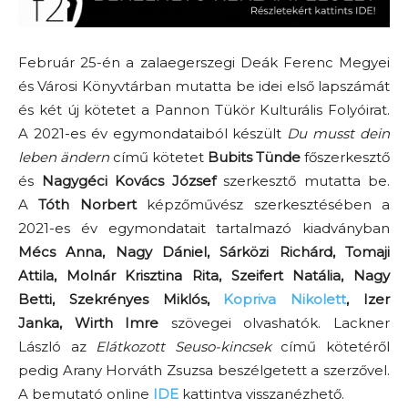
Február 25-én a zalaegerszegi Deák Ferenc Megyei
és Városi Könyvtárban mutatta be idei első lapszámát
és két új kötetet a Pannon Tükör Kulturális Folyóirat.
A 2021-es év egymondataiból készült
Du musst dein
leben ändern
című kötetet
Bubits Tünde
főszerkesztő
és
Nagygéci Kovács József
szerkesztő mutatta be.
A
Tóth Norbert
képzőművész szerkesztésében a
2021-es év egymondatait tartalmazó kiadványban
Mécs Anna,
Nagy Dániel,
Sárközi Richárd, T
omaji
Attila,
Molnár Krisztina Rita,
Szeifert Natália,
Nagy
Betti,
Szekrényes Miklós,
Kopriva Nikolett
, I
zer
Janka,
Wirth Imre
szövegei olvashatók. Lackner
László az
Elátkozott Seuso-kincsek
című kötetéről
pedig Arany Horváth Zsuzsa beszélgetett a szerzővel.
A bemutató online
IDE
kattintva visszanézhető.