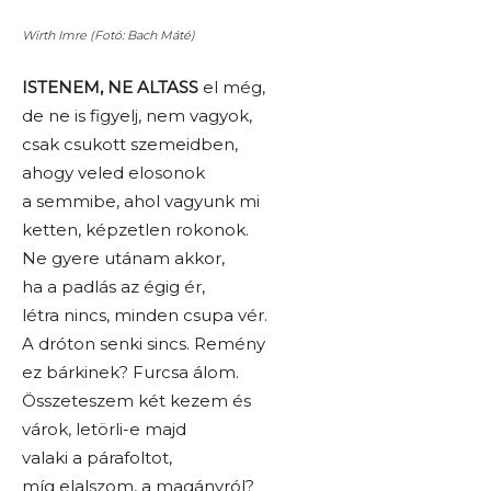
Wirth Imre (Fotó: Bach Máté)
ISTENEM, NE ALTASS
el még,
de ne is figyelj, nem vagyok,
csak csukott szemeidben,
ahogy veled elosonok
a semmibe, ahol vagyunk mi
ketten, képzetlen rokonok.
Ne gyere utánam akkor,
ha a padlás az égig ér,
létra nincs, minden csupa vér.
A dróton senki sincs. Remény
ez bárkinek? Furcsa álom.
Összeteszem két kezem és
várok, letörli-e majd
valaki a párafoltot,
míg elalszom, a magányról?