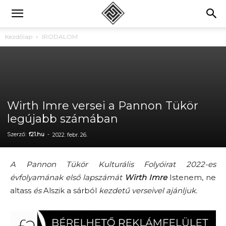
Kezdőlap
IRODALOM
Wirth Imre versei a Pannon Tükör
legújabb számában
Szerző:
f21.hu
-
2022. febr. 26.
A Pannon Tükör Kulturális Folyóirat 2022-es
évfolyamának első lapszámát
Wirth Imre
Istenem, ne
altass
és
Alszik a sárból
kezdetű verseivel ajánljuk.