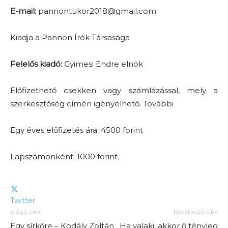
E-mail:
pannontukor2018@gmail.com
Kiadja a Pannon Írók Társasága
Felelős kiadó:
Gyimesi Endre elnök
Előfizethető csekken vagy számlázással, mely a
szerkesztőség címén igényelhető. További
Egy éves előfizetés ára: 4500 forint
Lapszámonként: 1000 forint.
Twitter
Előző cikk
Következő cikk
Egy sírkőre – Kodály Zoltán
Ha valaki, akkor ő tényleg