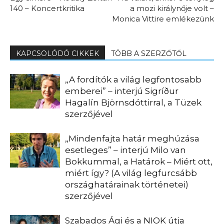
140 – Koncertkritika
a mozi királynője volt –
Monica Vittire emlékezünk
KAPCSOLÓDÓ CIKKEK
TÖBB A SZERZŐTŐL
„A fordítók a világ legfontosabb
emberei” – interjú Sigríður
Hagalín Björnsdóttirral, a Tüzek
szerzőjével
„Mindenfajta határ meghúzása
esetleges” – interjú Milo van
Bokkummal, a Határok – Miért ott,
miért így? (A világ legfurcsább
országhatárainak történetei)
szerzőjével
Szabados Ági és a NIOK útja