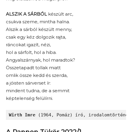
ALSZIK A SÁRBÓL
készült arc,
csukva szeme, mintha halna.
Alszik a sárból készült menny,
csak egy kéz dolgozik rajta,
ráncokat igazít, nézi,
hol a sárfolt, hol a hiba.
Angyalszárnyak, hol maradtok?
Összetapadt tollak miatt
omlik össze kedd és szerda,
a jóisten sárverset ír:
mindent tudna, de a semmit
képtelenség felülírni.
Wirth Imre
 (1964, Pomáz) író, irodalomtörténés