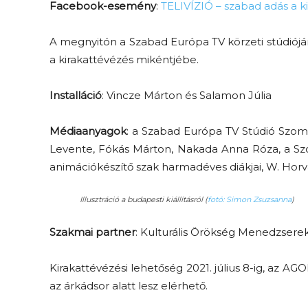
Facebook-esemény
:
TELIVÍZIÓ – szabad adás a k
A megnyitón a Szabad Európa TV körzeti stúdiójá
a kirakattévézés mikéntjébe.
Installáció
: Vincze Márton és Salamon Júlia
Médiaanyagok
: a Szabad Európa TV Stúdió Szomb
Levente, Fókás Márton, Nakada Anna Róza, a S
animációkészítő szak harmadéves diákjai, W. Horv
Illusztráció a budapesti kiállításról (
fotó: Simon Zsuzsanna
)
Szakmai partner
: Kulturális Örökség Menedzser
Kirakattévézési lehetőség 2021. július 8-ig, az AGO
az árkádsor alatt lesz elérhető.