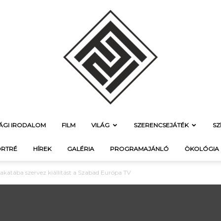
SÁGI IRODALOM
FILM
VILÁG
SZERENCSEJÁTÉK
SZ
f21.hu
RTRÉ
HÍREK
GALÉRIA
PROGRAMAJÁNLÓ
ÖKOLÓGIA
rakatába szervez kiállítást a Szabad Európa TV
–