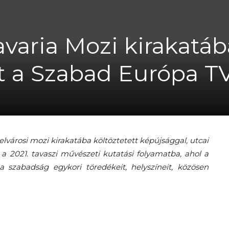
avaria Mozi kirakatáb
A
ást a Szabad Európa T
fiatalság
városi mozi kirakatába költöztetett képújsággal, utcai
 a 2021. tavaszi művészeti kutatási folyamatba, ahol a
a szabadság egykori töredékeit, helyszíneit, közösen
százada