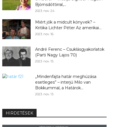
Björnsdóttirral,...
2023. nov. 24.
Miért jók a midcult könyvek? –
Kritika Lichter Péter Az amerikai...
2023. nov. 16.
André Ferenc – Csuklásgyakorlatok
(Parti Nagy Lajos 70)
2023. nov. 15.
„Mindenfajta határ meghúzása
esetleges” – interjú Milo van
Bokkummal, a Határok...
2023. nov. 13.
HIRDETÉSEK