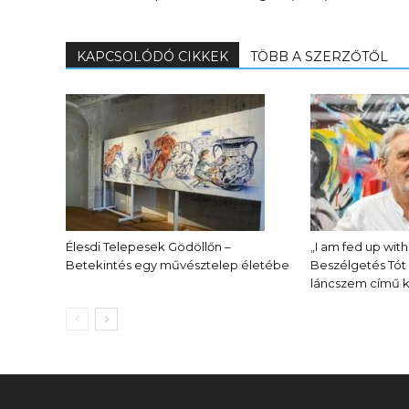
KAPCSOLÓDÓ CIKKEK
TÖBB A SZERZŐTŐL
Élesdi Telepesek Gödöllőn –
„I am fed up with
Betekintés egy művésztelep életébe
Beszélgetés Tót
láncszem című ki