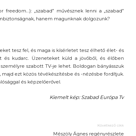
or freedom…): „szabad” művésznek lenni a „szabad”
lambiztonságnak, hanem magunknak dolgozunk?
et tesz fel, és maga is kísérletet tesz élhető élet- és
at és kudarc. Üzeneteket küld a jövőből, és élőben
t, személyre szabott TV-je lehet. Boldogan bányásszuk
t, majd ezt közös tévékészítésbe és -nézésbe fordítjuk.
lósággal és képzelőerővel.
Kiemelt kép: Szabad Európa Tv
Következő cikk
Mészöly Ágnes regényrészlete