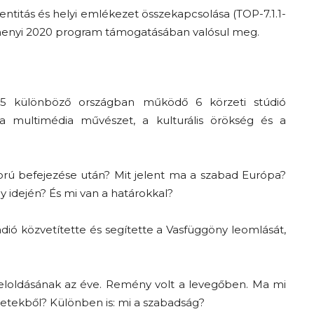
tás és helyi emlékezet összekapcsolása (TOP-7.1.1-
henyi 2020 program támogatásában valósul meg.
 5 különböző országban működő 6 körzeti stúdió
 multimédia művészet, a kulturális örökség és a
Az f21-re költözik a
rú befejezése után? Mit jelent ma a szabad Európa?
Trashről és lélekről –
y idején? És mi van a határokkal?
Amurpodcast
ió közvetítette és segítette a Vasfüggöny leomlását,
eloldásának az éve. Remény volt a levegőben. Ma mi
retekből? Különben is: mi a szabadság?