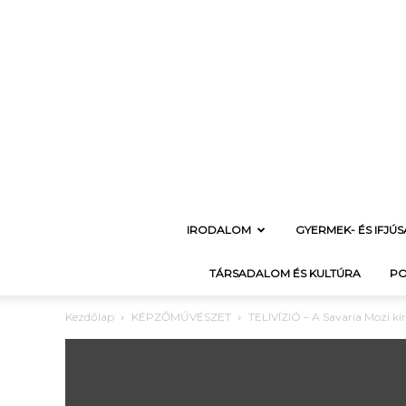
IRODALOM
GYERMEK- ÉS IFJÚ
TÁRSADALOM ÉS KULTÚRA
PO
Kezdőlap
KÉPZŐMŰVÉSZET
TELIVÍZIÓ – A Savaria Mozi ki