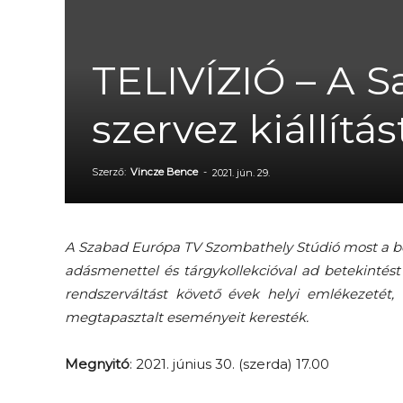
TELIVÍZIÓ – A S
szervez kiállít
Szerző:
Vincze Bence
-
2021. jún. 29.
A Szabad Európa TV Szombathely Stúdió most a bel
adásmenettel és tárgykollekcióval ad betekintést
rendszerváltást követő évek helyi emlékezetét, 
megtapasztalt eseményeit keresték.
Megnyitó
: 2021. június 30. (szerda) 17.00