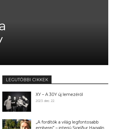
a
V
LEGUTÓBBI CIKKEK
XY – A 30Y új lemezéről
2023. dec. 22.
„A fordítók a világ legfontosabb
emberei” – interjú Sigríður Hagalín