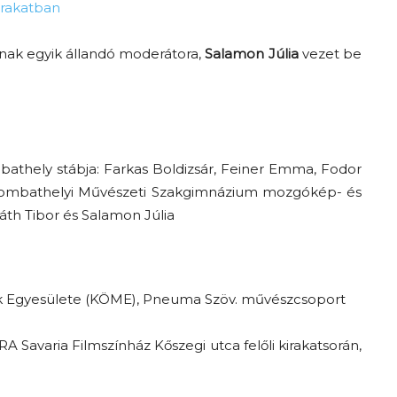
irakatban
nak egyik állandó moderátora,
Salamon Júlia
vezet be
athely stábja: Farkas Boldizsár, Feiner Emma, Fodor
zombathelyi Művészeti Szakgimnázium mozgókép- és
áth Tibor és Salamon Júlia
ek Egyesülete (KÖME), Pneuma Szöv. művészcsoport
RA Savaria Filmszínház Kőszegi utca felőli kirakatsorán,