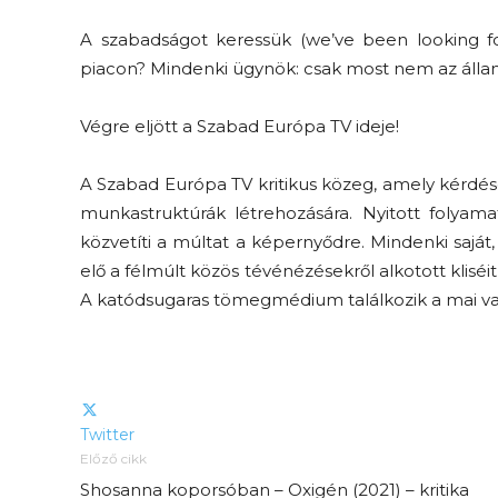
A szabadságot keressük (we’ve been looking f
piacon? Mindenki ügynök: csak most nem az ál
Végre eljött a Szabad Európa TV ideje!
A Szabad Európa TV kritikus közeg, amely kérdések
munkastruktúrák létrehozására. Nyitott folyam
közvetíti a múltat a képernyődre. Mindenki sajá
elő a félmúlt közös tévénézésekről alkotott kliséi
A katódsugaras tömegmédium találkozik a mai va
Twitter
Előző cikk
Shosanna koporsóban – Oxigén (2021) – kritika