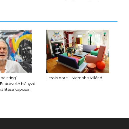
 painting” –
Less is bore – Memphis Milánó
 Endrével A hiányzó
állítása kapcsán