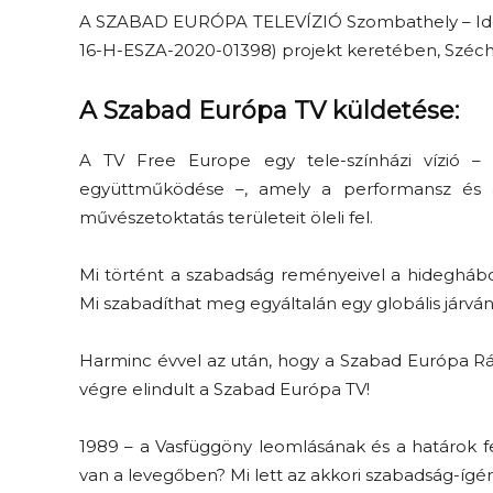
A SZABAD EURÓPA TELEVÍZIÓ Szombathely – Identi
16-H-ESZA-2020-01398) projekt keretében, Széc
A Szabad Európa TV küldetése:
A TV Free Europe egy tele-színházi vízió –
együttműködése –, amely a performansz és a
művészetoktatás területeit öleli fel.
Elveszítettük az
unatkozás képességét? –
Mi történt a szabadság reményeivel a hideghábo
 és
Trashről és lélekről
Mi szabadíthat meg egyáltalán egy globális járván
er
S03E02 premier
Harminc évvel az után, hogy a Szabad Európa Rád
végre elindult a Szabad Európa TV!
1989 – a Vasfüggöny leomlásának és a határok f
van a levegőben? Mi lett az akkori szabadság-ígé