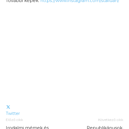
További képek:
https://www.instagram.com/stailuan/
Twitter
Előző cikk
Következő cikk
Irodalmi mémek és
Republikánusok,