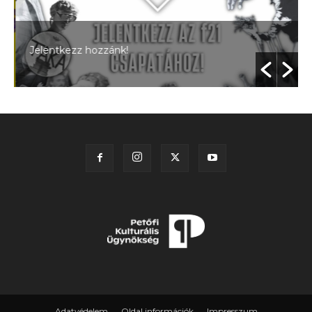
Jelentkezz hozzánk!
Adatvédelem
Oldal információk
Impresszum