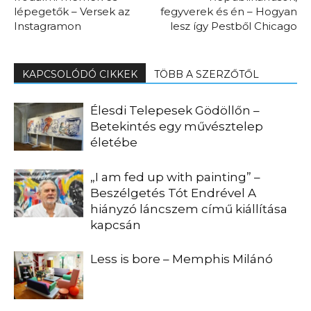
lépegetők – Versek az
fegyverek és én – Hogyan
Instagramon
lesz így Pestből Chicago
KAPCSOLÓDÓ CIKKEK
TÖBB A SZERZŐTŐL
Élesdi Telepesek Gödöllőn –
Betekintés egy művésztelep
életébe
„I am fed up with painting” –
Beszélgetés Tót Endrével A
hiányzó láncszem című kiállítása
kapcsán
Less is bore – Memphis Milánó