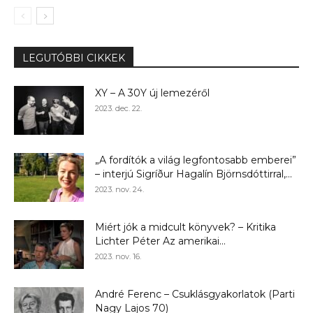
LEGUTÓBBI CIKKEK
XY – A 30Y új lemezéről
2023. dec. 22.
„A fordítók a világ legfontosabb emberei”
– interjú Sigríður Hagalín Björnsdóttirral,...
2023. nov. 24.
Miért jók a midcult könyvek? – Kritika
Lichter Péter Az amerikai...
2023. nov. 16.
André Ferenc – Csuklásgyakorlatok (Parti
Nagy Lajos 70)