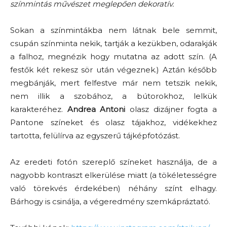
színmintás művészet meglepően dekoratív.
Sokan a színmintákba nem látnak bele semmit,
csupán színminta nekik, tartják a kezükben, odarakják
a falhoz, megnézik hogy mutatna az adott szín. (A
festők két rekesz sör után végeznek.) Aztán később
megbánják, mert felfestve már nem tetszik nekik,
nem illik a szobához, a bútorokhoz, lelkük
karakteréhez.
Andrea Antoni
olasz dizájner fogta a
Pantone színeket és olasz tájakhoz, vidékekhez
tartotta, felülírva az egyszerű tájképfotózást.
Az eredeti fotón szereplő színeket használja, de a
nagyobb kontraszt elkerülése miatt (a tökéletességre
való törekvés érdekében) néhány színt elhagy.
Bárhogy is csinálja, a végeredmény szemkápráztató.