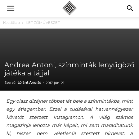
Kezdőlap
KÉPZŐMŰVÉSZET
Andrea Antoni, színminták lenyűgöző
játéka a tájjal
Szerző:
Lóránt András
-
2017. jún. 21.
Egy olasz dizájner többet lát bele a színmintákba, mint
egy átlagember. Ezzel a tudásával hatvannégyezer
követőt szerzett Instagramon. A világ számos
magazinja lehozta már képeit, mi sem maradhatunk
ki, hiszen nem véletlenül szerzett hírnevet: a