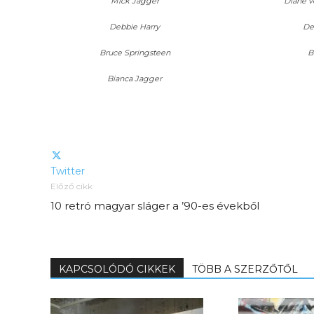
Mick Jagger
Diane v
Debbie Harry
De
Bruce Springsteen
B
Bianca Jagger
Elveszítettük az
unatkozás képességét? –
Twitter
 és
Trashről és lélekről
Előző cikk
er
S03E02 premier
10 retró magyar sláger a ’90-es évekből
KAPCSOLÓDÓ CIKKEK
TÖBB A SZERZŐTŐL