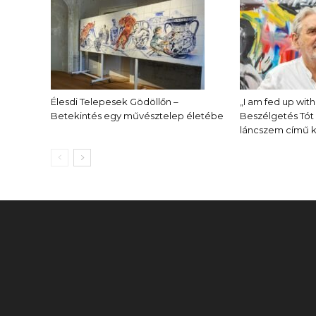
Élesdi Telepesek Gödöllőn –
„I am fed up with
Betekintés egy művésztelep életébe
Beszélgetés Tót
láncszem című ki