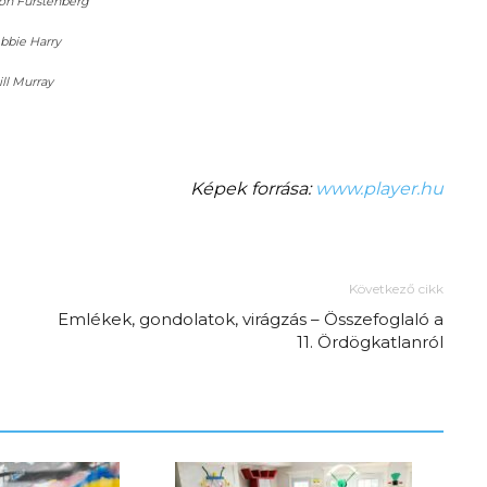
on Fürstenberg
bbie Harry
ill Murray
Képek forrása:
www.player.hu
Az f21-re költözik a
Trashről és lélekről –
Következő cikk
Amurpodcast
Emlékek, gondolatok, virágzás – Összefoglaló a
11. Ördögkatlanról