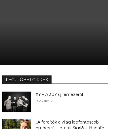
LEGUTÓBBI CIKKEK
XY – A 30Y új lemezéről
2023. dec. 22.
„A fordítók a világ legfontosabb
emberei” – interjú Sigríður Hagalín