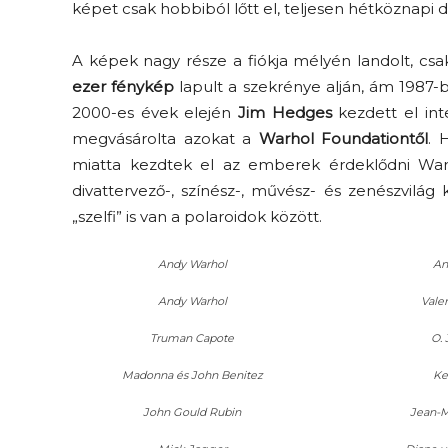
képet csak hobbiból lőtt el, teljesen hétköznapi d
A képek nagy része a fiókja mélyén landolt, csa
ezer fénykép
lapult a szekrénye alján, ám 1987-
2000-es évek elején
Jim Hedges
kezdett el int
megvásárolta azokat a
Warhol Foundationtől
. 
miatta kezdtek el az emberek érdeklődni War
divattervező-, színész-, művész- és zenészvilá
„szelfi” is van a polaroidok között.
Andy Warhol
An
Andy Warhol
Vale
Truman Capote
O.
Madonna és John Benitez
Ke
John Gould Rubin
Jean-M