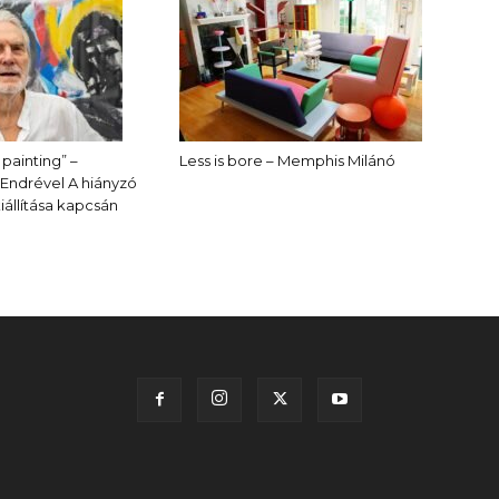
 painting” –
Less is bore – Memphis Milánó
 Endrével A hiányzó
állítása kapcsán