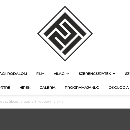
SÁGI IRODALOM
FILM
VILÁG
SZERENCSEJÁTÉK
SZ
f21.hu
RTRÉ
HÍREK
GALÉRIA
PROGRAMAJÁNLÓ
ÖKOLÓGIA
ve született a pop-art központi alakja
–