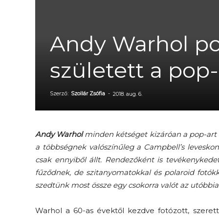
Andy Warhol pol
született a pop-
Szerző:
Szollár Zsófia
-
2018. aug. 6.
Andy Warhol
minden kétséget kizáróan a pop-art e
a többségnek valószínűleg a Campbell’s levesk
csak ennyiből állt. Rendezőként is tevékenykedett,
fűződnek, de szitanyomatokkal és polaroid fotókk
szedtünk most össze egy csokorra valót az utóbbi
Warhol a 60-as évektől kezdve fotózott, szeret