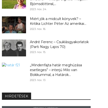
Björnsdóttirral,...
2023. nov. 24.
Miért jók a midcult könyvek? –
Kritika Lichter Péter Az amerikai...
2023. nov. 16.
André Ferenc – Csuklásgyakorlatok
(Parti Nagy Lajos 70)
2023. nov. 15.
„Mindenfajta határ meghúzása
esetleges” – interjú Milo van
Bokkummal, a Határok...
2023. nov. 13.
HIRDETÉSEK