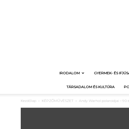
IRODALOM
GYERMEK- ÉS IFJÚ
TÁRSADALOM ÉS KULTÚRA
PO
Kezdőlap
KÉPZŐMŰVÉSZET
Andy Warhol polaroidjai – 90 é