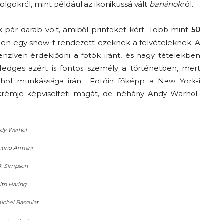
olgokról, mint például az ikonikussá vált
banánok
ról.
k pár darab volt, amiből printeket kért. Több mint
50
ben egy show-t rendezett ezeknek a felvételeknek. A
enzíven érdeklődni a fotók iránt, és nagy tételekben
Hedges azért is fontos személy a történetben, mert
hol munkássága iránt. Fotóin főképp a New York-i
g krémje képviselteti magát, de néhány Andy Warhol-
dy Warhol
ntino Armani
 J. Simpson
ith Haring
ichel Basquiat