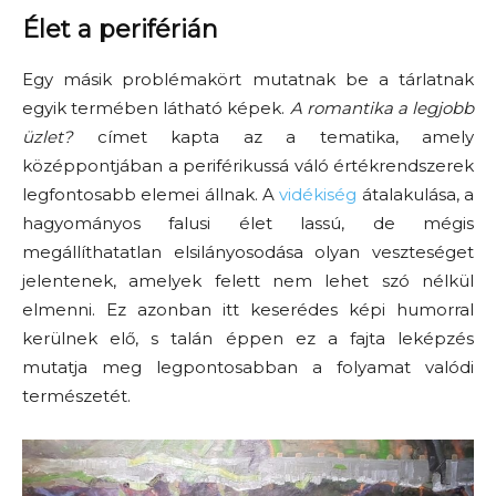
Élet a periférián
Egy másik problémakört mutatnak be a tárlatnak
egyik termében látható képek.
A romantika a legjobb
üzlet?
címet kapta az a tematika, amely
középpontjában a periférikussá váló értékrendszerek
legfontosabb elemei állnak. A
vidékiség
átalakulása, a
hagyományos falusi élet lassú, de mégis
megállíthatatlan elsilányosodása olyan veszteséget
jelentenek, amelyek felett nem lehet szó nélkül
elmenni. Ez azonban itt keserédes képi humorral
kerülnek elő, s talán éppen ez a fajta leképzés
mutatja meg legpontosabban a folyamat valódi
természetét.