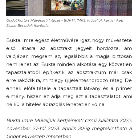
Godot Kortárs Művészeti Intézet – BUKTA IMRE: Műveljük kertjeinket!
Szabó Benedek felvétele.
Bukta Imre egész életművére igaz, hogy művészete
első látásra az absztrakt jegyeit hordozza, ám
valójában mégsem az, legalábbis a magja biztosan
nem lehet az. Bukta minden alkotása egy közvetlen
tapasztalatból építkezik, az absztraktum már csak
erre rakódik rá, mint egy új jelentéshordozó réteg. De
ennek előfeltétele a tapasztalt látvány és a primer
élmény, hiszen ez adja meg azt a tapasztalatot, ami
nélkül a hiteles ábrázolás lehetetlen volna.
Bukta Imre Műveljük kertjeinket! című kiállítása 2022.
november 27-től 2023. április 30-ig megtekinthető a
Godot Művészeti Intézetben