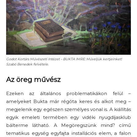
Godot Kortárs Művészeti Intézet – BUKTA IMRE: Műveljük kertjeinket!
Szabó Benedek felvétele.
Az öreg művész
Ezeken az általános problematikákon felül –
amelyeket Bukta már régóta keres és alkot meg –
megjelenik egy egészen személyes vonal is. A kiállítás
egyik emeleti termében egy vidéki nyugdíjasklub
bálterme látható. A Megöregszünk mind? című
tematikus egység egyfajta installációs elem, a falon