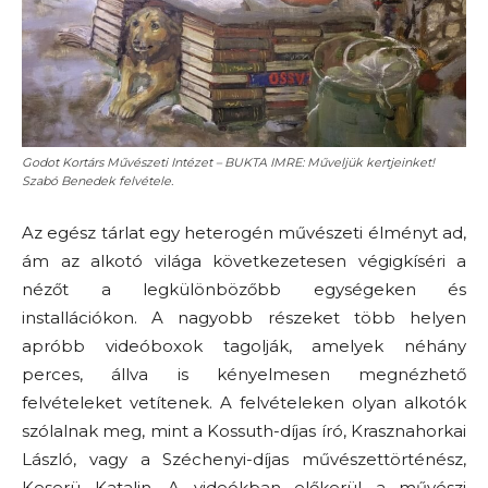
Godot Kortárs Művészeti Intézet – BUKTA IMRE: Műveljük kertjeinket!
Szabó Benedek felvétele.
Az egész tárlat egy heterogén művészeti élményt ad,
ám az alkotó világa következetesen végigkíséri a
nézőt a legkülönbözőbb egységeken és
installációkon. A nagyobb részeket több helyen
apróbb videóboxok tagolják, amelyek néhány
perces, állva is kényelmesen megnézhető
felvételeket vetítenek. A felvételeken olyan alkotók
szólalnak meg, mint a Kossuth-díjas író, Krasznahorkai
László, vagy a Széchenyi-díjas művészettörténész,
Keserü Katalin. A videókban előkerül a művészi