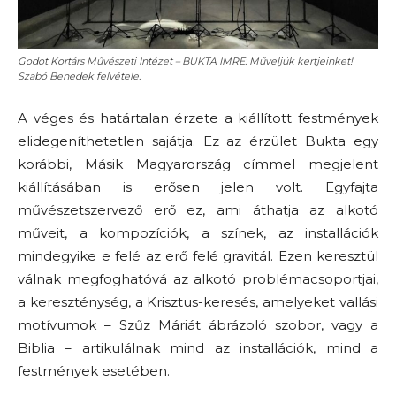
Godot Kortárs Művészeti Intézet – BUKTA IMRE: Műveljük kertjeinket!
Szabó Benedek felvétele.
A véges és határtalan érzete a kiállított festmények
elidegeníthetetlen sajátja. Ez az érzület Bukta egy
korábbi, Másik Magyarország címmel megjelent
kiállításában is erősen jelen volt. Egyfajta
művészetszervező erő ez, ami áthatja az alkotó
műveit, a kompozíciók, a színek, az installációk
mindegyike e felé az erő felé gravitál. Ezen keresztül
válnak megfoghatóvá az alkotó problémacsoportjai,
a kereszténység, a Krisztus-keresés, amelyeket vallási
motívumok – Szűz Máriát ábrázoló szobor, vagy a
Biblia – artikulálnak mind az installációk, mind a
festmények esetében.