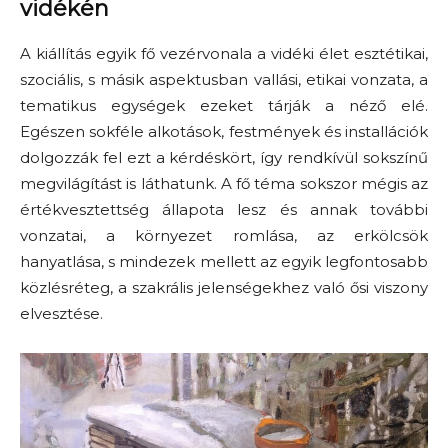
vidékén
A kiállítás egyik fő vezérvonala a vidéki élet esztétikai,
szociális, s másik aspektusban vallási, etikai vonzata, a
tematikus egységek ezeket tárják a néző elé.
Egészen sokféle alkotások, festmények és installációk
dolgozzák fel ezt a kérdéskört, így rendkívül sokszínű
megvilágítást is láthatunk. A fő téma sokszor mégis az
értékvesztettség állapota lesz és annak további
vonzatai, a környezet romlása, az erkölcsök
hanyatlása, s mindezek mellett az egyik legfontosabb
közlésréteg, a szakrális jelenségekhez való ősi viszony
elvesztése.