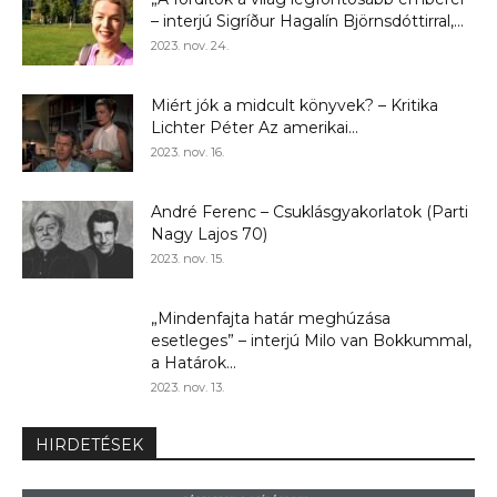
– interjú Sigríður Hagalín Björnsdóttirral,...
2023. nov. 24.
Miért jók a midcult könyvek? – Kritika
Lichter Péter Az amerikai...
2023. nov. 16.
André Ferenc – Csuklásgyakorlatok (Parti
Nagy Lajos 70)
2023. nov. 15.
„Mindenfajta határ meghúzása
esetleges” – interjú Milo van Bokkummal,
a Határok...
2023. nov. 13.
HIRDETÉSEK