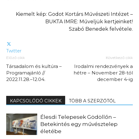
Kiemelt kép: Godot Kortárs Művészeti Intézet –
BUKTA IMRE: Műveljük kertjeinket!
Szabó Benedek felvétele.
Twitter
Előző cikk
Következő cikk
Társadalom és kultúra –
Irodalmi rendezvények a
Programajánló //
hétre – November 28-tól
2022.11.28.–12.04.
december 4-ig
KAPCSOLÓDÓ CIKKEK
TÖBB A SZERZŐTŐL
Élesdi Telepesek Gödöllőn –
Betekintés egy művésztelep
életébe