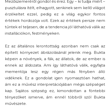
Mezőszemeréről gondol és érez. Egy – ki tudja miért –
pusztulásra ítélt, elhagyott, senkinek sem kellő világot
érzékeltet ezzel, pedig ez a világ egykor fontos
értékek hordozója volt. Ezek az értékek persze nem
tűntek el teljesen, de a tendencia jól láthatóvá válik az
installációkon, festményeken.
Ez az általános lerontottság azonban nem csak az
épített környezet ábrázolásánál jelenik meg. Bukta
képein a növények, a fák, az állatok, de az ember is
ennek az áldozata. Ami így láthatóvá válik, egyfajta
mementója lesz egy régen más fényben álló
vidéknek. Ez a gondolat igen nyomasztóan hathat,
ám ez a művész interpretációjában mégis szépséget
kap. Sajátos szépség ez, kimondottan a föntebbi
tényezőket ismerve, ám ennél többről szól Bukta
művészete.