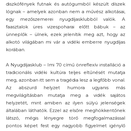
diszkófények futnak és autógumiból készült díszek
lógnak – amelyek azonban nem a művész alkotásai,
egy mezőszemerei nyugdíjasklubból valók. A
faasztalok üres vizespoharai előtt bábuk – az
ünneplők – ülnek, ezek jelenítik meg azt, hogy az
alkotó világában mi vár a vidéki emberre nyugdíjas
korában.
A Nyugdíjasklub – Imi 70 című önreflexív installáció a
tradicionális vidéki kultúra teljes eltűnését mutatja
meg, azonban itt sem a tragédia lesz a legfőbb vonal.
Az abszurd helyzet humora ugyanis más
megvilágításban mutatja meg a vidék sajátos
helyzetét, mint amiben az ilyen súlyú jelenségek
általában láthatók. Ezzel az elsőre meghökkentőnek
látszó, mégis lényegre törő megfogalmazással
pontos képet fest egy nagyobb figyelmet igénylő