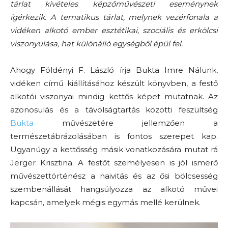
tárlat kivételes képzőművészeti eseménynek
ígérkezik. A tematikus tárlat, melynek vezérfonala a
vidéken alkotó ember esztétikai, szociális és erkölcsi
viszonyulása, hat különálló egységből épül fel.
Ahogy Földényi F. László írja Bukta Imre Nálunk,
vidéken című kiállításához készült könyvben, a festő
alkotói viszonyai mindig kettős képet mutatnak. Az
azonosulás és a távolságtartás közötti feszültség
Bukta
művészetére jellemzően a
természetábrázolásában is fontos szerepet kap.
Ugyanúgy a kettősség másik vonatkozására mutat rá
Jerger Krisztina. A festőt személyesen is jól ismerő
művészettörténész a naivitás és az ősi bölcsesség
szembenállását hangsúlyozza az alkotó művei
kapcsán, amelyek mégis egymás mellé kerülnek.