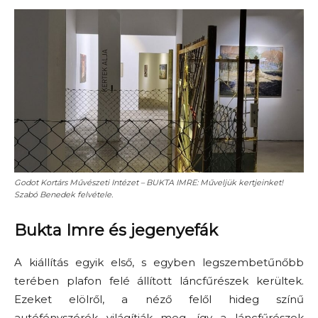
Godot Kortárs Művészeti Intézet – BUKTA IMRE: Műveljük kertjeinket!
Szabó Benedek felvétele.
Bukta Imre és jegenyefák
A kiállítás egyik első, s egyben legszembetűnőbb
terében plafon felé állított láncfűrészek kerültek.
Ezeket elölről, a néző felől hideg színű
autófényszórók világítják meg, így a láncfűrészek