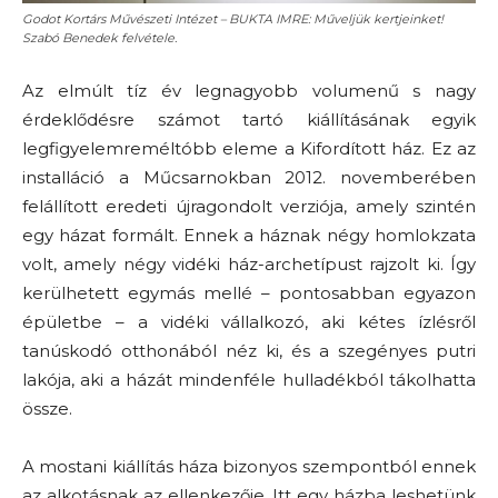
Godot Kortárs Művészeti Intézet – BUKTA IMRE: Műveljük kertjeinket!
Szabó Benedek felvétele.
Az elmúlt tíz év legnagyobb volumenű s nagy
érdeklődésre számot tartó kiállításának egyik
legfigyelemreméltóbb eleme a Kifordított ház. Ez az
installáció a Műcsarnokban 2012. novemberében
felállított eredeti újragondolt verziója, amely szintén
egy házat formált. Ennek a háznak négy homlokzata
volt, amely négy vidéki ház-archetípust rajzolt ki. Így
kerülhetett egymás mellé – pontosabban egyazon
épületbe – a vidéki vállalkozó, aki kétes ízlésről
tanúskodó otthonából néz ki, és a szegényes putri
lakója, aki a házát mindenféle hulladékból tákolhatta
össze.
A mostani kiállítás háza bizonyos szempontból ennek
az alkotásnak az ellenkezője. Itt egy házba leshetünk