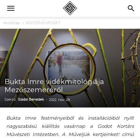
Kezdőlap
KÉPZŐMŰVÉSZET
Bukta Imre vidékmitológiája
Mezőszemeréről
Szerző:
Szabó Benedek
-
2022. nov. 28.
Bukta Imre festményeiből és installációiból nyílt
nagyszabású kiállítás vasárnap a Godot Kortárs
Művészeti Intézetben. A Műveljük kertjeinket! című