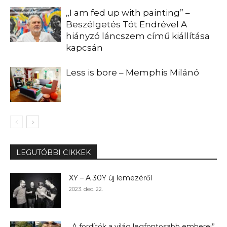
„I am fed up with painting” –
Beszélgetés Tót Endrével A
hiányzó láncszem című kiállítása
kapcsán
Less is bore – Memphis Milánó
LEGUTÓBBI CIKKEK
XY – A 30Y új lemezéről
2023. dec. 22.
„A fordítók a világ legfontosabb emberei”