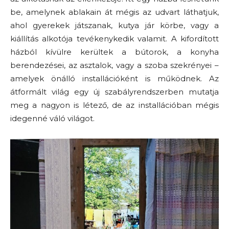
be, amelynek ablakain át mégis az udvart láthatjuk,
ahol gyerekek játszanak, kutya jár körbe, vagy a
kiállítás alkotója tevékenykedik valamit. A kifordított
házból kívülre kerültek a bútorok, a konyha
berendezései, az asztalok, vagy a szoba szekrényei –
amelyek önálló installációként is működnek. Az
átformált világ egy új szabályrendszerben mutatja
meg a nagyon is létező, de az installációban mégis
idegenné váló világot.