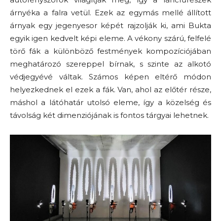
árnyéka a falra vetül. Ezek az egymás mellé állított
árnyak egy jegenyesor képét rajzolják ki, ami Bukta
egyik igen kedvelt képi eleme. A vékony szárú, felfelé
törő fák a különböző festmények kompozíciójában
meghatározó szereppel bírnak, s szinte az alkotó
védjegyévé váltak. Számos képen eltérő módon
helyezkednek el ezek a fák. Van, ahol az előtér része,
máshol a látóhatár utolsó eleme, így a közelség és
távolság két dimenziójának is fontos tárgyai lehetnek.