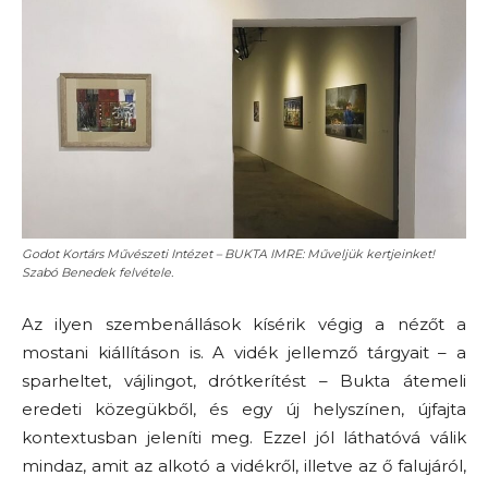
Godot Kortárs Művészeti Intézet – BUKTA IMRE: Műveljük kertjeinket!
Szabó Benedek felvétele.
Az ilyen szembenállások kísérik végig a nézőt a
mostani kiállításon is. A vidék jellemző tárgyait – a
sparheltet, vájlingot, drótkerítést – Bukta átemeli
eredeti közegükből, és egy új helyszínen, újfajta
kontextusban jeleníti meg. Ezzel jól láthatóvá válik
mindaz, amit az alkotó a vidékről, illetve az ő falujáról,