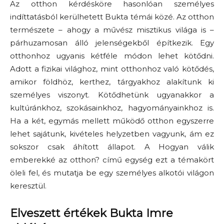
Az otthon kérdésköre hasonlóan személyes
indíttatásból kerülhetett Bukta témái közé. Az otthon
természete – ahogy a művész misztikus világa is –
párhuzamosan álló jelenségekből építkezik. Egy
otthonhoz ugyanis kétféle módon lehet kötődni.
Adott a fizikai világhoz, mint otthonhoz való kötődés,
amikor földhöz, kerthez, tárgyakhoz alakítunk ki
személyes viszonyt. Kötődhetünk ugyanakkor a
kultúránkhoz, szokásainkhoz, hagyományainkhoz is.
Ha a két, egymás mellett működő otthon egyszerre
lehet sajátunk, kivételes helyzetben vagyunk, ám ez
sokszor csak áhított állapot. A Hogyan válik
emberekké az otthon? című egység ezt a témakört
öleli fel, és mutatja be egy személyes alkotói világon
keresztül.
Elveszett értékek Bukta Imre