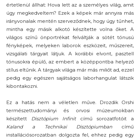
értetlenül állhat: Hova lett az a személyes világ, amit
úgy megkedveltem? Ezek a képek már annyira más
irányvonalak mentén szerveződnek, hogy úgy tűnhet,
mintha egy másik alkotó készítette volna őket. A
világos színű önportrékat felváltják a sötét tónusú
fényképek, melyeken laborok eszközeit, műszereit,
vizsgálati tárgyait látjuk. A korábbi elvont, pasztell
tónusokra épülő, az embert a középpontba helyező
stílus eltűnik. A tárgyak világa már más miliőt ad, ezzel
pedig egy egészen sajátságos laborhangulat látszik
kibontakozni.
Ez a hatás nem a véletlen műve. Drozdik Orshi
természettudományi és orvosi múzeumokban
készített
Disztópium Infinit
című sorozatfotóit a
Kaland a Technikai Disztópiumban
című
installációsorozatban dolgozta fel, ehhez pedig egy