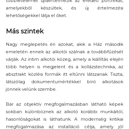
többletelemei újraértelmezik az eredeti portrékat,
amelyekből készültek, és új értelmezési
lehetőségekkel látja el őket.
Más szintek
Nagy meglepetés éri azokat, akik a Ház második
emeletén ennek az alkotói szálnak a továbbfűzését
várják. Az intim alkotói közeg, amely a kiállítás elején
több helyen is megjelent és a kollázstechnika, az
absztrakt közlési formák itt eltűnni látszanak. Tiszta,
látszólag dokumentumértékkel bíró alkotások
jönnek velünk szembe.
Bár az objektív megfogalmazásban látható képek
sokban különböznek az alkotó korábbi munkáitól,
hasonlóságokat is láthatunk. A modernség kritikai
megfogalmazása az installáció célja, amely jól