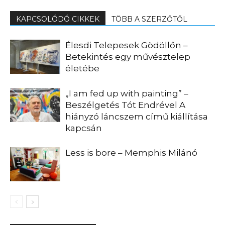
KAPCSOLÓDÓ CIKKEK
TÖBB A SZERZŐTŐL
Élesdi Telepesek Gödöllőn –
Betekintés egy művésztelep
életébe
„I am fed up with painting” –
Beszélgetés Tót Endrével A
hiányzó láncszem című kiállítása
kapcsán
Less is bore – Memphis Milánó