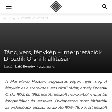
Kezdőlap
KÉPZŐMŰVÉSZET
Tánc, vers, fénykép – Interpretációk
Drozdik Orshi kiállításán
Szerző:
Szabó Benedek
-
2022. okt. 4.
A Mai Manó Házban augusztus végén nyílt meg A
fénykép és a szerelmes vers című tárlat, amely Drozdik
Orshi 1975. és 1985. között készült munkáiból mutat be
fotográfiákat és verseket. Budapesten most láthatják
az érdeklődők először az alkotó 1976–78. között készült