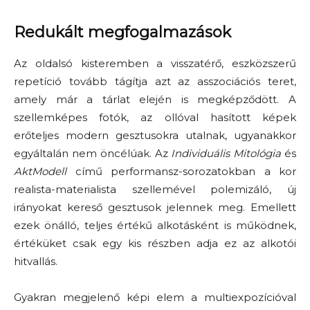
Redukált megfogalmazások
Az oldalsó kisteremben a visszatérő, eszközszerű
repetíció tovább tágítja azt az asszociációs teret,
amely már a tárlat elején is megképződött. A
szellemképes fotók, az ollóval hasított képek
erőteljes modern gesztusokra utalnak, ugyanakkor
egyáltalán nem öncélúak. Az
Individuális Mitológia
és
AktModell
című performansz-sorozatokban a kor
realista-materialista szellemével polemizáló, új
irányokat kereső gesztusok jelennek meg. Emellett
ezek önálló, teljes értékű alkotásként is működnek,
értéküket csak egy kis részben adja ez az alkotói
hitvallás.
Gyakran megjelenő képi elem a multiexpozícióval