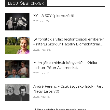
LEGUTÓBBI CIKKEK
XY – A 30Y új lemezéről
2023. dec. 22.
„A fordítók a világ legfontosabb emberei”
– interjú Sigríður Hagalín Björnsdóttirral,...
2023. nov. 24.
Miért jók a midcult könyvek? – Kritika
Lichter Péter Az amerikai...
2023. nov. 16.
André Ferenc – Csuklásgyakorlatok (Parti
Nagy Lajos 70)
2023. nov. 15.
„Mindenfajta határ meghúzása