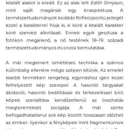
kitalált alakot is kreált. Ez az alak lett
Edith Simpson
,
mint saját magának egy énaspektusa. A
természettudományok korábbi férfiközpontú jellegét
ezzel a karakterrel hívja ki, e köré a kitalált karakter
köré szervezi alkotásait. Ennek egyik gesztusa a
fotókon megjelenő, a nő testének 18–19. századi
természettudományos és orvosi bemutatása.
A már megismert ismétléses technika a számos
különbség ellenére mégis szépen kitűnik. Az emelet
kisebb termében rengeteg, egymáshoz igen közel
felhelyezett kép szerepel. A hasonló tárgyakat
ábrázoló, hasonló beállítással és térkezeléssel bíró
képek szerialitása kendőzetlenül az összhatás
megteremtését szolgálja. A már szinte
befogadhatatlanul sok kép között hosszasan időzhet
az ember. Ilyenkor a fényképek mint fragmentumok