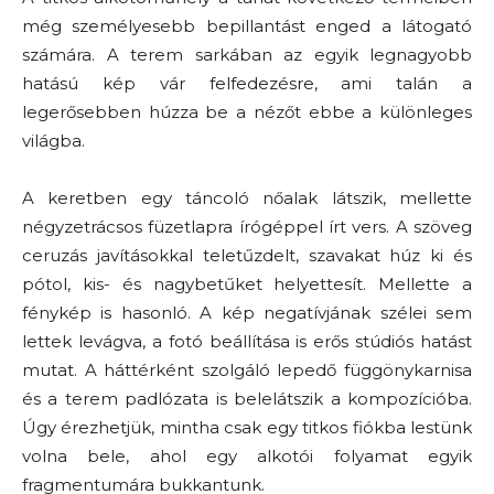
még személyesebb bepillantást enged a látogató
számára. A terem sarkában az egyik legnagyobb
hatású kép vár felfedezésre, ami talán a
legerősebben húzza be a nézőt ebbe a különleges
világba.
A keretben egy táncoló nőalak látszik, mellette
négyzetrácsos füzetlapra írógéppel írt vers. A szöveg
ceruzás javításokkal teletűzdelt, szavakat húz ki és
pótol, kis- és nagybetűket helyettesít. Mellette a
fénykép is hasonló. A kép negatívjának szélei sem
lettek levágva, a fotó beállítása is erős stúdiós hatást
mutat. A háttérként szolgáló lepedő függönykarnisa
és a terem padlózata is belelátszik a kompozícióba.
Úgy érezhetjük, mintha csak egy titkos fiókba lestünk
volna bele, ahol egy alkotói folyamat egyik
fragmentumára bukkantunk.