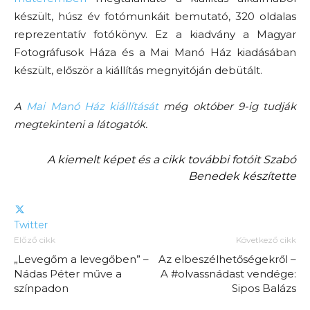
készült, húsz év fotómunkáit bemutató, 320 oldalas
reprezentatív fotókönyv. Ez a kiadvány a Magyar
Fotográfusok Háza és a Mai Manó Ház kiadásában
készült, először a kiállítás megnyitóján debütált.
A
Mai Manó Ház kiállítását
még október 9-ig tudják
megtekinteni a látogatók.
A kiemelt képet és a cikk további fotóit Szabó
Benedek készítette
Twitter
Előző cikk
Következő cikk
„Levegőm a levegőben” –
Az elbeszélhetőségekről –
Nádas Péter műve a
A #olvassnádast vendége:
színpadon
Sipos Balázs