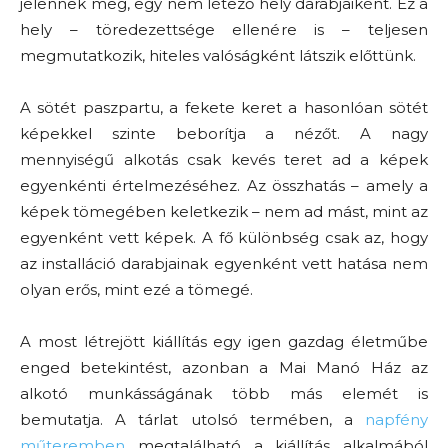
jelennek meg, egy nem létező hely darabjaiként. Ez a
hely – töredezettsége ellenére is – teljesen
megmutatkozik, hiteles valóságként látszik előttünk.
A sötét paszpartu, a fekete keret a hasonlóan sötét
képekkel szinte beborítja a nézőt. A nagy
mennyiségű alkotás csak kevés teret ad a képek
egyenkénti értelmezéséhez. Az összhatás – amely a
képek tömegében keletkezik – nem ad mást, mint az
egyenként vett képek. A fő különbség csak az, hogy
az installáció darabjainak egyenként vett hatása nem
olyan erős, mint ezé a tömegé.
A most létrejött kiállítás egy igen gazdag életműbe
enged betekintést, azonban a Mai Manó Ház az
alkotó munkásságának több más elemét is
bemutatja. A tárlat utolsó termében, a
napfény
műteremben
megtalálható a kiállítás alkalmából