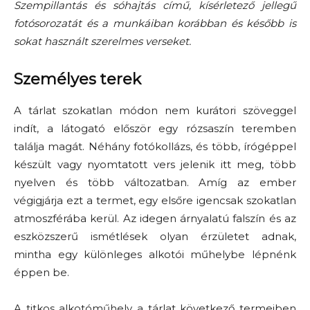
Szempillantás és sóhajtás című, kísérletező jellegű
fotósorozatát és a munkáiban korábban és később is
sokat használt szerelmes verseket.
Személyes terek
A tárlat szokatlan módon nem kurátori szöveggel
indít, a látogató először egy rózsaszín teremben
találja magát. Néhány fotókollázs, és több, írógéppel
készült vagy nyomtatott vers jelenik itt meg, több
nyelven és több változatban. Amíg az ember
végigjárja ezt a termet, egy elsőre igencsak szokatlan
atmoszférába kerül. Az idegen árnyalatú falszín és az
eszközszerű ismétlések olyan érzületet adnak,
mintha egy különleges alkotói műhelybe lépnénk
éppen be.
A titkos alkotóműhely a tárlat következő termeiben