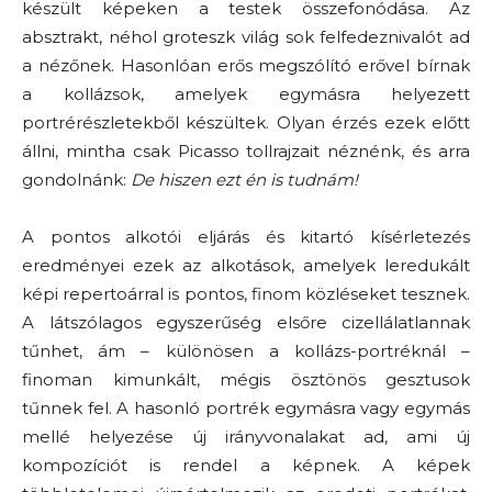
készült képeken a testek összefonódása. Az
absztrakt, néhol groteszk világ sok felfedeznivalót ad
a nézőnek. Hasonlóan erős megszólító erővel bírnak
a kollázsok, amelyek egymásra helyezett
portrérészletekből készültek. Olyan érzés ezek előtt
állni, mintha csak Picasso tollrajzait néznénk, és arra
gondolnánk:
De hiszen ezt én is tudnám!
A pontos alkotói eljárás és kitartó kísérletezés
eredményei ezek az alkotások, amelyek leredukált
képi repertoárral is pontos, finom közléseket tesznek.
A látszólagos egyszerűség elsőre cizellálatlannak
tűnhet, ám – különösen a kollázs-portréknál –
finoman kimunkált, mégis ösztönös gesztusok
tűnnek fel. A hasonló portrék egymásra vagy egymás
mellé helyezése új irányvonalakat ad, ami új
kompozíciót is rendel a képnek. A képek