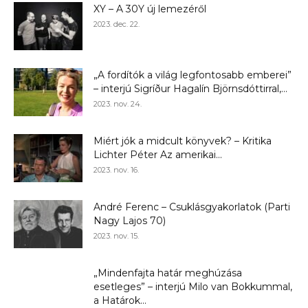
XY – A 30Y új lemezéről
2023. dec. 22.
„A fordítók a világ legfontosabb emberei”
– interjú Sigríður Hagalín Björnsdóttirral,...
2023. nov. 24.
Miért jók a midcult könyvek? – Kritika
Lichter Péter Az amerikai...
2023. nov. 16.
André Ferenc – Csuklásgyakorlatok (Parti
Nagy Lajos 70)
2023. nov. 15.
„Mindenfajta határ meghúzása
esetleges” – interjú Milo van Bokkummal,
a Határok...