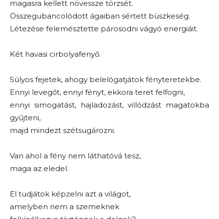
magasra kellett növessze törzsét.
Összegubancolódott ágaiban sértett büszkeség.
Létezése felemésztette párosodni vágyó energiáit.
Két havasi cirbolyafenyő.
Súlyos fejetek, ahogy belelógatjátok fényteretekbe.
Ennyi levegőt, ennyi fényt, ekkora teret felfogni,
ennyi simogatást, hajladozást, villódzást magatokba
gyűjteni,
majd mindezt szétsugározni.
Van ahol a fény nem láthatóvá tesz,
maga az eledel.
El tudjátok képzelni azt a világot,
amelyben nem a szemeknek