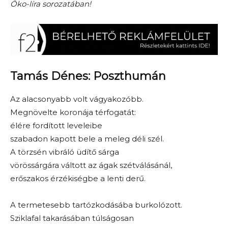
Öko-líra sorozatában!
Tamás Dénes: Poszthumán
Az alacsonyabb volt vágyakozóbb.
Megnövelte koronája térfogatát:
élére fordított leveleibe
szabadon kapott bele a meleg déli szél.
A törzsén vibráló üdítő sárga
vörössárgára váltott az ágak szétválásánál,
erőszakos érzékiségbe a lenti derű.
A termetesebb tartózkodásába burkolózott.
Sziklafal takarásában túlságosan