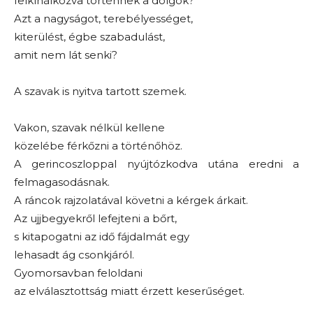
felkínálkozva történnek a dolgok?
Azt a nagyságot, terebélyességet,
kiterülést, égbe szabadulást,
amit nem lát senki?
A szavak is nyitva tartott szemek.
Vakon, szavak nélkül kellene
közelébe férkőzni a történőhöz.
A gerincoszloppal nyújtózkodva utána eredni a
felmagasodásnak.
A ráncok rajzolatával követni a kérgek árkait.
Az ujjbegyekről lefejteni a bőrt,
s kitapogatni az idő fájdalmát egy
lehasadt ág csonkjáról.
Gyomorsavban feloldani
az elválasztottság miatt érzett keserűséget.