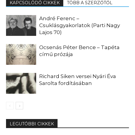
KAPCSOLÓDÓ CIKKEK
TÖBB A SZERZŐTŐL
André Ferenc –
Csuklásgyakorlatok (Parti Nagy
Lajos 70)
Ocsenás Péter Bence – Tapéta
című prózája
Richard Siken versei Nyári Éva
Sarolta fordításában
LEGUTÓBBI CIKKEK