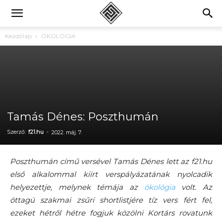
Kezdőlap
ÖKOLÓGIA
Tamás Dénes: Poszthumán
Szerző:
f21.hu
-
2022. máj. 7.
Poszthumán című versével Tamás Dénes lett az f21.hu
első alkalommal kiírt verspályázatának nyolcadik
helyezettje, melynek témája az
ökológia
volt. Az
öttagú szakmai zsűri shortlistjére tíz vers fért fel,
ezeket hétről hétre fogjuk közölni Kortárs rovatunk