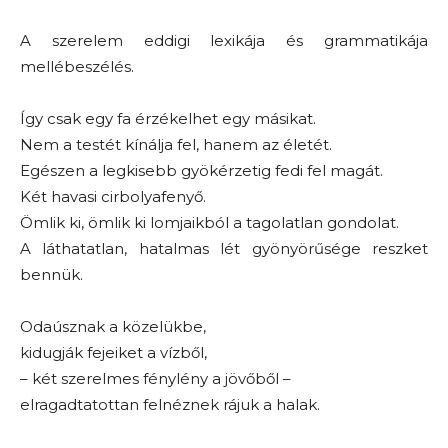
A szerelem eddigi lexikája és grammatikája
mellébeszélés.
Így csak egy fa érzékelhet egy másikat.
Nem a testét kínálja fel, hanem az életét.
Egészen a legkisebb gyökérzetig fedi fel magát.
Két havasi cirbolyafenyő.
Ömlik ki, ömlik ki lomjaikból a tagolatlan gondolat.
A láthatatlan, hatalmas lét gyönyörűsége reszket
bennük.
Odaúsznak a közelükbe,
kidugják fejeiket a vízből,
– két szerelmes fénylény a jövőből –
elragadtatottan felnéznek rájuk a halak.