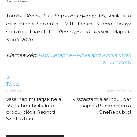
Tamás Dénes
Tamás Dénes
1975 Sepsiszentgyörgy, író, kritikus, a
csíkszeredai Sapientia EMTE tanára. Számos könyv
szerzője. Lírakötete:
Rémegyszerű versek
, Napkút
Kiadó, 2020.
Kiemelt kép:
Paul Cezanne – Pines and Rocks (1897,
szerkesztett)
Twitter
Előző cikk
Következő cikk
Vasárnap mutatják be a
Visszaszámlálás indul, pár
451 Fahrenheit című
nap és Budapesten a
produkciót a Radnóti
OneRepublic!
Színházban