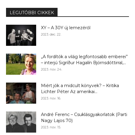
LEGUTÓBBI CIKKEK
XY – A 30Y új lemezéről
2023. dec. 22.
„A fordítók a világ legfontosabb emberei”
– interjú Sigríður Hagalín Björnsdóttirral,...
2023. nov. 24.
Miért jók a midcult könyvek? – Kritika
Lichter Péter Az amerikai...
2023. nov. 16.
André Ferenc – Csuklásgyakorlatok (Parti
Nagy Lajos 70)
2023. nov. 15.