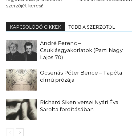
szerzőjét keresi!
KAPCSOLÓDÓ CIKKEK
TÖBB A SZERZŐTŐL
André Ferenc –
Csuklásgyakorlatok (Parti Nagy
Lajos 70)
Ocsenás Péter Bence – Tapéta
című prózája
Richard Siken versei Nyári Éva
Sarolta fordításában