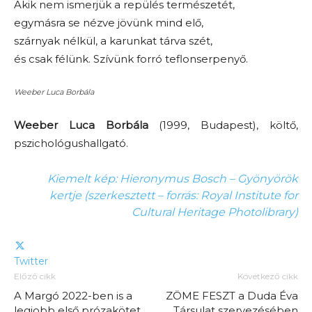
Akik nem ismerjük a repülés természetét,
egymásra se nézve jövünk mind elő,
szárnyak nélkül, a karunkat tárva szét,
és csak félünk. Szívünk forró teflonserpenyő.
Weeber Luca Borbála
Weeber Luca Borbála
(1999, Budapest), költő,
pszichológushallgató.
Kiemelt kép: Hieronymus Bosch – Gyönyörök
kertje (szerkesztett – forrás: Royal Institute for
Cultural Heritage Photolibrary)
Twitter
Előző cikk
Következő cikk
A Margó 2022-ben is a
ZÖME FESZT a Duda Éva
legjobb első prózakötet
Társulat szervezésében