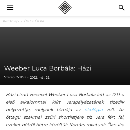
Kezdőlap
ÖKOLÓGIA
Weeber Luca Borbála: Házi
Szerző:
f21.hu
-
2022. máj. 28.
Házi című versével Weeber Luca Borbála lett az f21.hu
első alkalommal kiírt verspályázatának tizedik
helyezettje, melynek témája az
ökológia
volt. Az
öttagú szakmai zsűri shortlistjére tíz vers fért fel,
ezeket hétről hétre közöltük Kortárs rovatunk Öko-líra