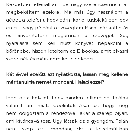
Kezdetben ellenálltam, de nagy szerencsémre már
megbékéltem ezekkel. Ma már úgy használom a
gépet, a telefont, hogy bármikor el tudok küldeni egy
emailt, vagy például a szövegtanulásnál pár kattintás
és kinyomtatom magamnak a szöveget. Sőt,
nyaralásra sem kell húsz könyvet bepakolni a
bőröndbe, hiszen letöltöm az E-bookra, amit olvasni
szeretnék és máris nem kell cipekedni.
Két évvel ezelőtt azt nyilatkozta, lassan meg kellene
már tanulnia nemet mondani. Halad ezzel?
Igen, az a helyzet, hogy minden felkérésnél találok
valamit, ami miatt rábólintok. Akár azt, hogy még
nem dolgoztam a rendezővel, akár a szerep olyan,
ami kíváncsivá tesz. Úgy látszik ez a gyengém. Talán
nem szép ezt mondani, de a közelmúltban