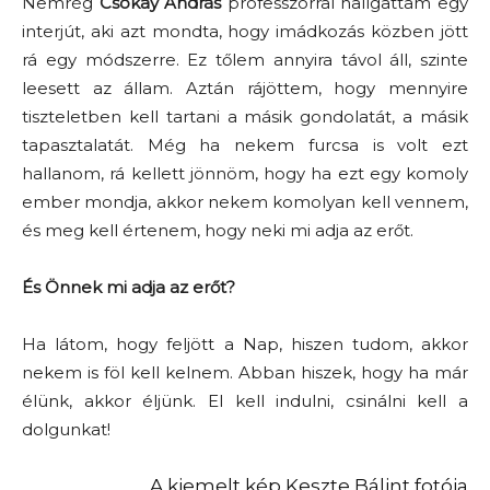
Nemrég
Csókay András
professzorral hallgattam egy
interjút, aki azt mondta, hogy imádkozás közben jött
rá egy módszerre. Ez tőlem annyira távol áll, szinte
leesett az állam. Aztán rájöttem, hogy mennyire
tiszteletben kell tartani a másik gondolatát, a másik
tapasztalatát. Még ha nekem furcsa is volt ezt
hallanom, rá kellett jönnöm, hogy ha ezt egy komoly
ember mondja, akkor nekem komolyan kell vennem,
és meg kell értenem, hogy neki mi adja az erőt.
És Önnek mi adja az erőt?
Ha látom, hogy feljött a Nap, hiszen tudom, akkor
nekem is föl kell kelnem. Abban hiszek, hogy ha már
élünk, akkor éljünk. El kell indulni, csinálni kell a
dolgunkat!
A kiemelt kép Keszte Bálint fotója