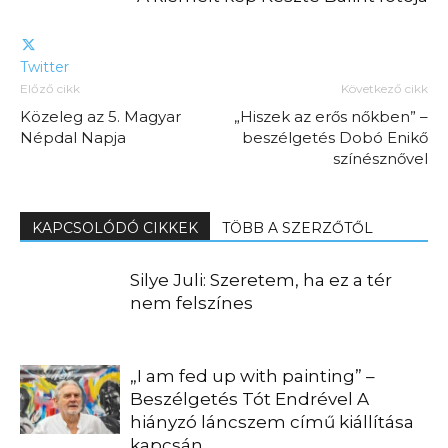
Twitter
Előző cikk
Következő cikk
Közeleg az 5. Magyar
„Hiszek az erős nőkben” –
Népdal Napja
beszélgetés Dobó Enikő
színésznővel
KAPCSOLÓDÓ CIKKEK
TÖBB A SZERZŐTŐL
Silye Juli: Szeretem, ha ez a tér
nem felszínes
„I am fed up with painting” –
Beszélgetés Tót Endrével A
hiányzó láncszem című kiállítása
kapcsán