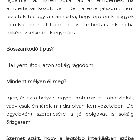
fájdalmamra, hiszen sokat ad az embernek, ha
embertársai között van. De ha este játszom, nem
eshetek be úgy a színházba, hogy éppen ki vagyok
borulva, mert láttam, hogy embertársaink néha
miként viselkednek egymással.
Bosszankodó típus?
Ha ilyent látok, azon sokáig rágódom.
Mindent mélyen él meg?
Igen, és az a helyzet egyre több rosszat tapasztalok,
vagy csak én járok mindig olyan környezeteben. De
egyébként szerencsére a jó dolgokat is sokáig
őrizgetem.
Szemet szúrt, hogy a legtöbb interjújában szóba