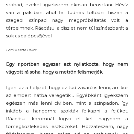
szabad, ezeket igyekszem okosan beosztani. Hévíz
van a pakliban, ahol fel tudnék töltődni, hiszen a
szegedi színpad nagy megpróbáltatás volt a
térdeimnek. Ráadásul a díszlet nem túl színészbarát a
sok csigalépcsőjével.
Fotó: Keszte Bálint
Egy riportban egyszer azt nyilatkozta, hogy nem
vágyott rá soha, hogy a metrón felismerjék.
Igen, az a helyzet, hogy ez tud zavaró is lenni, amikor
az embert hátba veregetik… Egyébként igyekszem
egészen más lenni civilben, mint a színpadon, így
inkább a hangomra szokták felkapni a fejüket.
Ráadásul koromnál fogva el kell hagynom a
tömegközlekedési eszközöket. Hozzáteszem, nagy