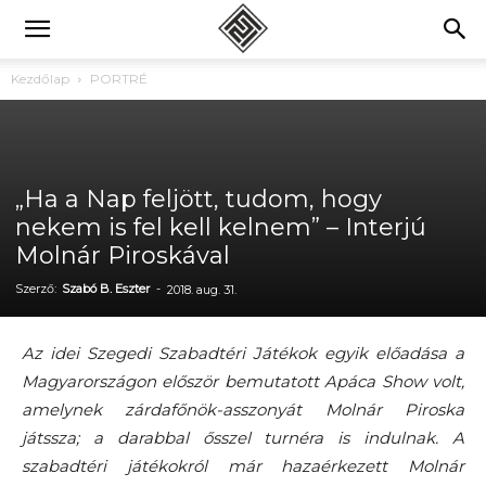
Kezdőlap
PORTRÉ
„Ha a Nap feljött, tudom, hogy
nekem is fel kell kelnem” – Interjú
Molnár Piroskával
Szerző:
Szabó B. Eszter
-
2018. aug. 31.
Az idei Szegedi Szabadtéri Játékok egyik előadása a
Magyarországon először bemutatott Apáca Show volt,
amelynek zárdafőnök-asszonyát Molnár Piroska
játssza; a darabbal ősszel turnéra is indulnak. A
szabadtéri játékokról már hazaérkezett Molnár