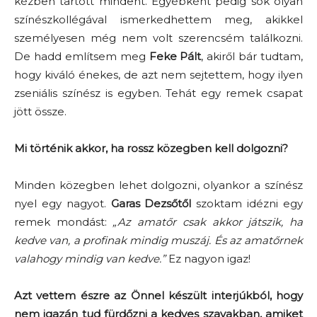
kézben tartott mindent. Egyébként pedig sok olyan
színészkollégával ismerkedhettem meg, akikkel
személyesen még nem volt szerencsém találkozni.
De hadd említsem meg
Feke Pált
, akiről bár tudtam,
hogy kiváló énekes, de azt nem sejtettem, hogy ilyen
zseniális színész is egyben. Tehát egy remek csapat
jött össze.
Mi történik akkor, ha rossz közegben kell dolgozni?
Minden közegben lehet dolgozni, olyankor a színész
nyel egy nagyot.
Garas Dezsőtől
szoktam idézni egy
remek mondást:
„Az amatőr csak akkor játszik, ha
kedve van, a profinak mindig muszáj. És az amatőrnek
valahogy mindig van kedve.”
Ez nagyon igaz!
Azt vettem észre az Önnel készült interjúkból, hogy
nem igazán tud fürdőzni a kedves szavakban, amiket