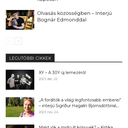
Olvasás közösségben – Interjú
Bognár Edmonddal
LEGUTÓBBI CIKKEK
XY – A 30Y új lemezéről
2023. dec. 22.
„A fordítók a világ legfontosabb emberei”
– interjú Sigríður Hagalín Björnsdóttirral,...
2023. nov. 24.
Miért jók a midcult könyvek? – Kritika