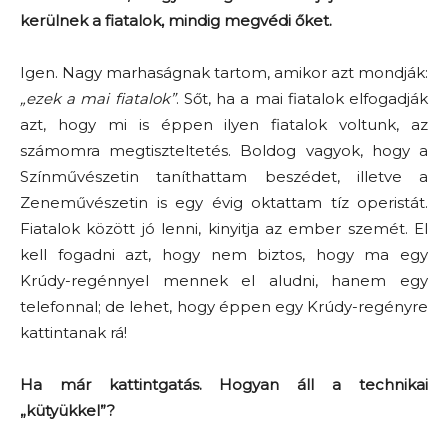
kerülnek a fiatalok, mindig megvédi őket.
Igen. Nagy marhaságnak tartom, amikor azt mondják:
„ezek a mai fiatalok”
. Sőt, ha a mai fiatalok elfogadják
azt, hogy mi is éppen ilyen fiatalok voltunk, az
számomra megtiszteltetés. Boldog vagyok, hogy a
Színművészetin taníthattam beszédet, illetve a
Zeneművészetin is egy évig oktattam tíz operistát.
Fiatalok között jó lenni, kinyitja az ember szemét. El
kell fogadni azt, hogy nem biztos, hogy ma egy
Krúdy-regénnyel mennek el aludni, hanem egy
telefonnal; de lehet, hogy éppen egy Krúdy-regényre
kattintanak rá!
Ha már kattintgatás. Hogyan áll a technikai
„kütyükkel”?