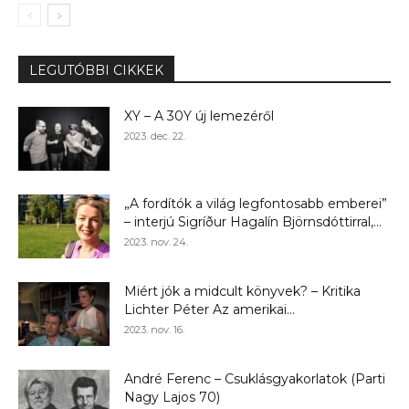
LEGUTÓBBI CIKKEK
XY – A 30Y új lemezéről
2023. dec. 22.
„A fordítók a világ legfontosabb emberei”
– interjú Sigríður Hagalín Björnsdóttirral,...
2023. nov. 24.
Miért jók a midcult könyvek? – Kritika
Lichter Péter Az amerikai...
2023. nov. 16.
André Ferenc – Csuklásgyakorlatok (Parti
Nagy Lajos 70)