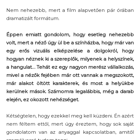
Nem nehezebb, mert a film alapvetően pár órában
dramatizált formátum.
Éppen emiatt gondolom, hogy esetleg nehezebb
volt, mert a néző úgy ül be a színházba, hogy már van
egy erős vizuális elképzelése a dolgokról, hogy
hogyan néznek ki a szereplők, milyenek a helyszínek,
a hangulat… Tehát ez egy nagyon merész vállalkozás,
mivel a nézők fejében már ott vannak a megszokott,
már alakot öltött karakterek, és most a helyükbe
kerülnek mások. Számomra legalábbis, még a darab
elején, ez okozott nehézséget.
Kétségtelen, hogy ezekkel meg kell küzdeni. Én azért
nem féltem ettől, mert úgy éreztem, hogy sok saját
gondolatom van az anyaggal kapcsolatban, amitől