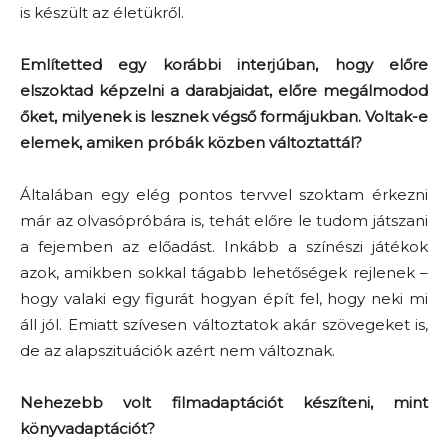
is készült az életükről.
Említetted egy korábbi interjúban, hogy előre
elszoktad képzelni a darabjaidat, előre megálmodod
őket, milyenek is lesznek végső formájukban. Voltak-e
elemek, amiken próbák közben változtattál?
Általában egy elég pontos tervvel szoktam érkezni
már az olvasópróbára is, tehát előre le tudom játszani
a fejemben az előadást. Inkább a színészi játékok
azok, amikben sokkal tágabb lehetőségek rejlenek –
hogy valaki egy figurát hogyan épít fel, hogy neki mi
áll jól. Emiatt szívesen változtatok akár szövegeket is,
de az alapszituációk azért nem változnak.
Nehezebb volt filmadaptációt készíteni, mint
könyvadaptációt?