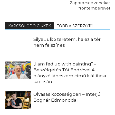
Zaporozsec zenekar
frontemberével
KAPCSOLÓDÓ CIKKEK
TÖBB A SZERZŐTŐL
Silye Juli: Szeretem, ha ez a tér
nem felszínes
„I am fed up with painting” –
Beszélgetés Tót Endrével A
hiányzó láncszem című kiállítása
kapcsán
Olvasás közösségben – Interjú
Bognár Edmonddal