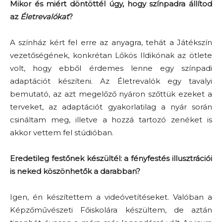
Mikor és miért döntöttél úgy, hogy színpadra állítod
az
Életrevalókat
?
A színház kért fel erre az anyagra, tehát a Játékszín
vezetőségének, konkrétan Lőkös Ildikónak az ötlete
volt, hogy ebből érdemes lenne egy színpadi
adaptációt készíteni. Az Életrevalók egy tavalyi
bemutató, az azt megelőző nyáron szőttük ezeket a
terveket, az adaptációt gyakorlatilag a nyár során
csináltam meg, illetve a hozzá tartozó zenéket is
akkor vettem fel stúdióban.
Eredetileg festőnek készültél: a fényfestés illusztrációi
is neked köszönhetők a darabban?
Igen, én készítettem a videóvetítéseket. Valóban a
Képzőművészeti Főiskolára készültem, de aztán