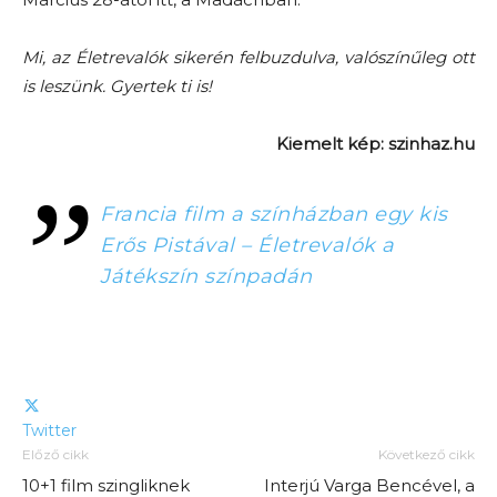
Mi, az Életrevalók sikerén felbuzdulva, valószínűleg ott
is leszünk. Gyertek ti is!
Kiemelt kép: szinhaz.hu
Francia film a színházban egy kis
Erős Pistával – Életrevalók a
Játékszín színpadán
Twitter
Előző cikk
Következő cikk
10+1 film szingliknek
Interjú Varga Bencével, a