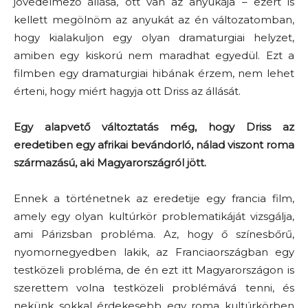
jövedelmező állása, ott van az anyukája – ezért is
kellett megölnöm az anyukát az én változatomban,
hogy kialakuljon egy olyan dramaturgiai helyzet,
amiben egy kiskorú nem maradhat egyedül. Ezt a
filmben egy dramaturgiai hibának érzem, nem lehet
érteni, hogy miért hagyja ott Driss az állását.
Egy alapvető változtatás még, hogy Driss az
eredetiben egy afrikai bevándorló, nálad viszont roma
származású, aki Magyarországról jött.
Ennek a történetnek az eredetije egy francia film,
amely egy olyan kultúrkör problematikáját vizsgálja,
ami Párizsban probléma. Az, hogy ő színesbőrű,
nyomornegyedben lakik, az Franciaországban egy
testközeli probléma, de én ezt itt Magyarországon is
szerettem volna testközeli problémává tenni, és
nekünk sokkal érdekesebb egy roma kultúrkörben