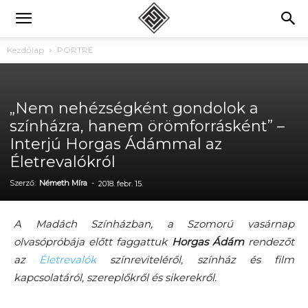
Kezdőlap
PORTRÉ
„Nem nehézségként gondolok a
színházra, hanem örömforrásként” –
Interjú Horgas Ádámmal az
Életrevalókról
Szerző:
Németh Míra
-
2018. febr. 15.
A Madách Színházban, a
Szomorú vasárnap
olvasópróbája előtt faggattuk
Horgas Ádám
rendezőt
az
Életrevalók
színreviteléről, színház és film
kapcsolatáról, szereplőkről és sikerekről.