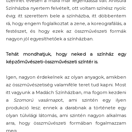
tizenhét évesen a mára már legendássá vált Arvisura
Színházba nyertem felvételt, ott voltam színész nyolc
évig; itt szerettem bele a színházba, itt döbbentem
rá, hogy engem foglalkoztat a zene, a koreografálás, a
festészet, és hogy ezek az összművészeti formák
nagyon jól egyesíthetőek a színházban.
Tehát mondhatjuk, hogy neked a színház egy
képzőművészeti-összművészeti színtér is.
Igen, nagyon érdekelnek az olyan anyagok, amikben
az összművészetiség valamiféle teret tud kapni. Most
itt vagyunk a Madách Színházban, ma fogom kezdeni
a
Szomorú vasárnap
ot, ami szintén egy ilyen
produkció lesz; ennek a darabnak a története egy
olyan túlvilági látomás, ami szintén nagyon alkalmas
arra, hogy összművészeti formában fogalmazzam
meg.