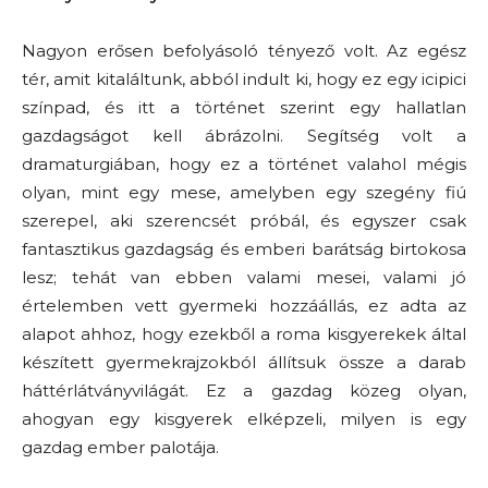
Nagyon erősen befolyásoló tényező volt. Az egész
tér, amit kitaláltunk, abból indult ki, hogy ez egy icipici
színpad, és itt a történet szerint egy hallatlan
gazdagságot kell ábrázolni. Segítség volt a
dramaturgiában, hogy ez a történet valahol mégis
olyan, mint egy mese, amelyben egy szegény fiú
szerepel, aki szerencsét próbál, és egyszer csak
fantasztikus gazdagság és emberi barátság birtokosa
lesz; tehát van ebben valami mesei, valami jó
értelemben vett gyermeki hozzáállás, ez adta az
alapot ahhoz, hogy ezekből a roma kisgyerekek által
készített gyermekrajzokból állítsuk össze a darab
háttérlátványvilágát. Ez a gazdag közeg olyan,
ahogyan egy kisgyerek elképzeli, milyen is egy
gazdag ember palotája.