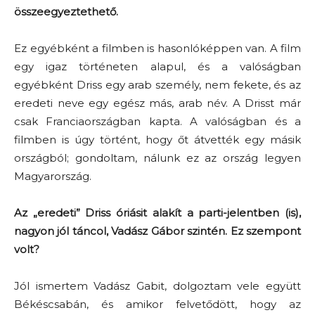
összeegyeztethető.
Ez egyébként a filmben is hasonlóképpen van. A film
egy igaz történeten alapul, és a valóságban
egyébként Driss egy arab személy, nem fekete, és az
eredeti neve egy egész más, arab név. A Drisst már
csak Franciaországban kapta. A valóságban és a
filmben is úgy történt, hogy őt átvették egy másik
országból; gondoltam, nálunk ez az ország legyen
Magyarország.
Az „eredeti” Driss óriásit alakít a parti-jelentben (is),
nagyon jól táncol, Vadász Gábor szintén. Ez szempont
volt?
Jól ismertem Vadász Gabit, dolgoztam vele együtt
Békéscsabán, és amikor felvetődött, hogy az