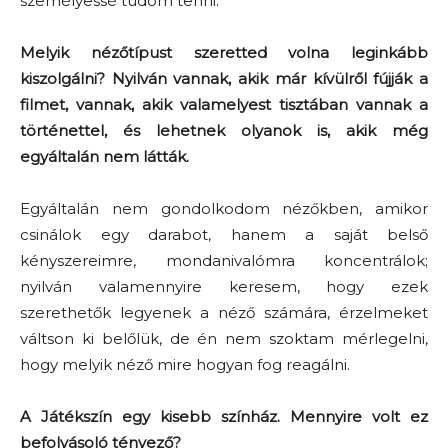
személyessé tudom tenni.
Melyik nézőtípust szeretted volna leginkább
kiszolgálni? Nyilván vannak, akik már kívülről fújják a
filmet, vannak, akik valamelyest tisztában vannak a
történettel, és lehetnek olyanok is, akik még
egyáltalán nem látták.
Egyáltalán nem gondolkodom nézőkben, amikor
csinálok egy darabot, hanem a saját belső
kényszereimre, mondanivalómra koncentrálok;
nyilván valamennyire keresem, hogy ezek
szerethetők legyenek a néző számára, érzelmeket
váltson ki belőlük, de én nem szoktam mérlegelni,
hogy melyik néző mire hogyan fog reagálni.
A Játékszín egy kisebb színház. Mennyire volt ez
befolyásoló tényező?