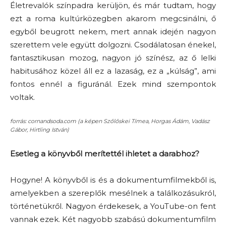
Életrevalók színpadra kerüljön, és már tudtam, hogy
ezt a roma kultúrközegben akarom megcsinálni, ő
egyből beugrott nekem, mert annak idején nagyon
szerettem vele együtt dolgozni. Csodálatosan énekel,
fantasztikusan mozog, nagyon jó színész, az ő lelki
habitusához közel áll ez a lazaság, ez a „kúlság”, ami
fontos ennél a figuránál. Ezek mind szempontok
voltak.
forrás: cornandsoda.com (a képen Szőlőskei Tímea, Horgas Ádám, Vadász
Gábor, Hirtling István)
Esetleg a könyvből merítettél ihletet a darabhoz?
Hogyne! A könyvből is és a dokumentumfilmekből is,
amelyekben a szereplők mesélnek a találkozásukról,
történetükről. Nagyon érdekesek, a YouTube-on fent
vannak ezek. Két nagyobb szabású dokumentumfilm