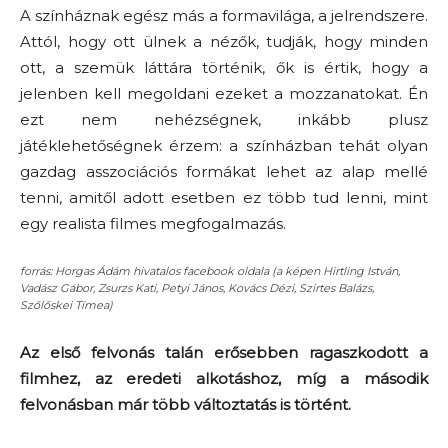
A színháznak egész más a formavilága, a jelrendszere.
Attól, hogy ott ülnek a nézők, tudják, hogy minden
ott, a szemük láttára történik, ők is értik, hogy a
jelenben kell megoldani ezeket a mozzanatokat. Én
ezt nem nehézségnek, inkább plusz
játéklehetőségnek érzem: a színházban tehát olyan
gazdag asszociációs formákat lehet az alap mellé
tenni, amitől adott esetben ez több tud lenni, mint
egy realista filmes megfogalmazás.
forrás: Horgas Ádám hivatalos facebook oldala (a képen Hirtling István,
Vadász Gábor, Zsurzs Kati, Petyi János, Kovács Dézi, Szirtes Balázs,
Szőlőskei Tímea)
Az első felvonás talán erősebben ragaszkodott a
filmhez, az eredeti alkotáshoz, míg a második
felvonásban már több változtatás is történt.