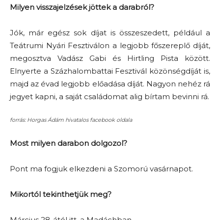
Milyen visszajelzések jöttek a darabról?
Jók, már egész sok díjat is összeszedett, például a
Teátrumi Nyári Fesztiválon a legjobb főszereplő díját,
megosztva Vadász Gabi és Hirtling Pista között.
Elnyerte a Százhalombattai Fesztivál közönségdíját is,
majd az évad legjobb előadása díját. Nagyon nehéz rá
jegyet kapni, a saját családomat alig bírtam bevinni rá.
forrás: Horgas Ádám hivatalos facebook oldala
Most milyen darabon dolgozol?
Pont ma fogjuk elkezdeni a Szomorú vasárnapot.
Mikortól tekinthetjük meg?
Március 28-ától itt, a Madáchban.