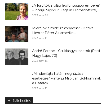
„A fordítók a világ legfontosabb emberei”
– interjú Sigríður Hagalín Björnsdóttirral,...
2023. nov. 24.
Miért jók a midcult könyvek? – Kritika
Lichter Péter Az amerikai...
2023. nov. 16.
André Ferenc – Csuklásgyakorlatok (Parti
Nagy Lajos 70)
2023. nov. 15.
„Mindenfajta határ meghúzása
esetleges” – interjú Milo van Bokkummal,
a Határok...
2023. nov. 13.
HIRDETÉSEK