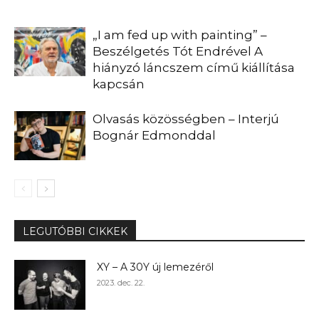
„I am fed up with painting” –
Beszélgetés Tót Endrével A
hiányzó láncszem című kiállítása
kapcsán
Olvasás közösségben – Interjú
Bognár Edmonddal
LEGUTÓBBI CIKKEK
XY – A 30Y új lemezéről
2023. dec. 22.