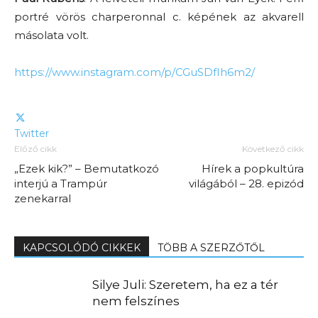
portré vörös charperonnal c. képének az akvarell
másolata volt.
https://www.instagram.com/p/CGuSDfIh6m2/
Twitter
Előző cikk
Következő cikk
„Ezek kik?” – Bemutatkozó
Hírek a popkultúra
interjú a Trampúr
világából – 28. epizód
zenekarral
KAPCSOLÓDÓ CIKKEK
TÖBB A SZERZŐTŐL
Silye Juli: Szeretem, ha ez a tér
nem felszínes