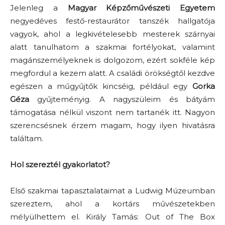
Jelenleg a
Magyar Képzőművészeti Egyetem
negyedéves festő-restaurátor tanszék hallgatója
vagyok, ahol a legkivételesebb mesterek szárnyai
alatt tanulhatom a szakmai fortélyokat, valamint
magánszemélyeknek is dolgozom, ezért sokféle kép
megfordul a kezem alatt. A családi örökségtől kezdve
egészen a műgyűjtők kincséig, például egy
Gorka
Géza
gyűjteményig. A nagyszüleim és bátyám
támogatása nélkül viszont nem tartanék itt. Nagyon
szerencsésnek érzem magam, hogy ilyen hivatásra
találtam.
Hol szereztél gyakorlatot?
Első szakmai tapasztalataimat a Ludwig Múzeumban
szereztem, ahol a kortárs művészetekben
mélyülhettem el. Király Tamás: Out of The Box