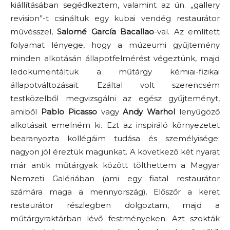
kiállításában segédkeztem, valamint az ún. „gallery
revision”-t csináltuk egy kubai vendég restaurátor
művésszel,
Salomé García Bacallao
-val. Az említett
folyamat lényege, hogy a múzeumi gyűjtemény
minden alkotásán állapotfelmérést végeztünk, majd
ledokumentáltuk a műtárgy kémiai-fizikai
állapotváltozásait. Ezáltal volt szerencsém
testközelből megvizsgálni az egész gyűjteményt,
amiből
Pablo Picasso
vagy
Andy Warhol
lenyűgöző
alkotásait emelném ki. Ezt az inspiráló környezetet
bearanyozta kollégáim tudása és személyisége:
nagyon jól éreztük magunkat. A következő két nyarat
már antik műtárgyak között tölthettem a Magyar
Nemzeti Galériában (ami egy fiatal restaurátor
számára maga a mennyország). Előszőr a keret
restaurátor részlegben dolgoztam, majd a
műtárgyraktárban lévő festményeken. Azt szokták