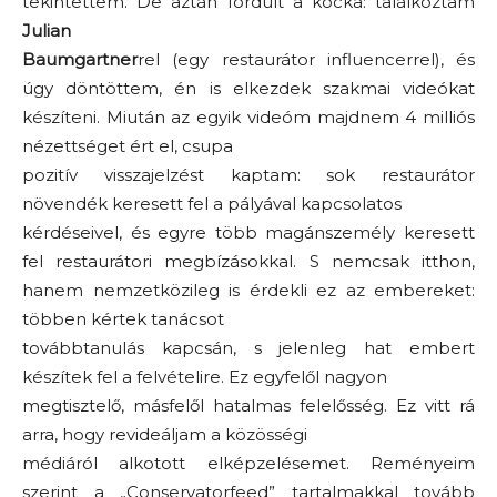
tekintettem. De aztán fordult a kocka: találkoztam
Julian
Baumgartner
rel (egy restaurátor influencerrel), és
úgy döntöttem, én is elkezdek szakmai videókat
készíteni. Miután az egyik videóm majdnem 4 milliós
nézettséget ért el, csupa
pozitív visszajelzést kaptam: sok restaurátor
növendék keresett fel a pályával kapcsolatos
kérdéseivel, és egyre több magánszemély keresett
fel restaurátori megbízásokkal. S nemcsak itthon,
hanem nemzetközileg is érdekli ez az embereket:
többen kértek tanácsot
továbbtanulás kapcsán, s jelenleg hat embert
készítek fel a felvételire. Ez egyfelől nagyon
megtisztelő, másfelől hatalmas felelősség. Ez vitt rá
arra, hogy revideáljam a közösségi
médiáról alkotott elképzelésemet. Reményeim
szerint a „Conservatorfeed” tartalmakkal tovább