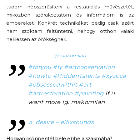
tudom népszerűsíteni a restaurálás művészetét,
miközben szórakoztatom és informálom is az
embereket. Konkrét technikákat pedig csak azért
nem szoktam feltüntetni, nehogy otthon valaki
nekiessen az örökségnek.
@makomilan
#foryou
#fy
#artconservation
#howto
#HiddenTalents
#xyzbca
#obsessedwithit
#art
#artrestoration
#painting
if u
want more ig: makomilan
♬ desire – elfixsounds
Hogyan csöppentél bele ebbe a szakmába?