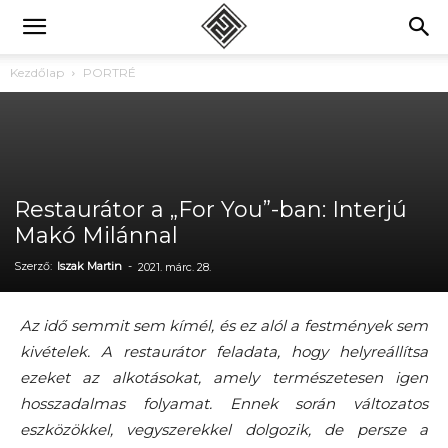
Kezdőlap
PORTRÉ
Restaurátor a „For You”-ban: Interjú
Makó Milánnal
Szerző:
Iszak Martin
-
2021. márc. 28.
Az idő semmit sem kímél, és ez alól a festmények sem
kivételek. A restaurátor feladata, hogy helyreállítsa
ezeket az alkotásokat, amely természetesen igen
hosszadalmas folyamat. Ennek során változatos
eszközökkel, vegyszerekkel dolgozik, de persze a