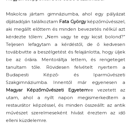
Miskolcra jártam gimnáziumba, ahol egy pályázat
díjátadóján találkoztam
Fata György
képzőművésszel,
aki megállt előttem és minden bevezetés nélkül azt
kérdezte tőlem: „Nem vagy te egy kicsit bolond?”
Teljesen lefagytam a kérdéstől, de ő kedvesen
továbbvitte a beszélgetést és felajánlotta, hogy üljek
be az óráira. Mentoráltja lettem, és rengeteget
tanultam tőle. Rövidesen felvételt nyertem a
Budapesti Képző- és Iparművészeti
Szakgimnáziumba. Innentől már egyenesen a
Magyar Képzőművészeti Egyetem
re vezetett az
utam, ahol a nyílt napon megismerkedtem a
restaurátor képzéssel, és minden összeállt: az antik
művészet szerelmeseként hívást éreztem az idő
elleni küzdelemre.