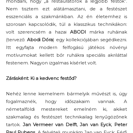
mondani, hogy „a restaurátorok a legjobb festők”.
Nem tisztem ezt alátámasztani, de a festészet
esszenciális a szakmánkban. Az én életemhez is
szorosan kapcsolódik, túl a klasszikus technikákon:
volt szerencsém a hazai
ABODI
márka ruháinak
(tervező:
Abodi Dóra
) egy kollekciójában segédkezni.
Itt egyfajta modern felfogású játékos növényi
motívumokat kellett bőr ruhákra speciális akriláttal
festenem. Nagyon izgalmas kísérlet volt.
Zárásként: Ki a kedvenc festőd?
Nehéz lenne kiemelnem bármelyik művészt is, úgy
fogalmaznék, hogy időszakaim vannak. A
németalföldi mestereket emelném ki, akiket
szakmailag és festészet technikailag lenyűgözőnek
tartok.
Jan Vermeer van Delft
,
Jan van Eyck
,
Peter
Paul Rubens
. A felvételi munkám Jan van Eyck: Férfi