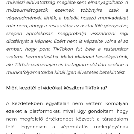
művészi elhivatottság megléte sem elhanyagolható. A
múzeumlátogatók ezeknek többnyire csak a
végeredményét látják, a beleölt hosszú munkaórákat
már nem, ahogy a restaurátor az asztal fölé görnyedve,
szépen aprólékosan megpróbálja visszahozni régi
dicsfényét a képnek. Ezért nem is képzelte volna el az
ember, hogy pont TikTokon fut bele a restaurátor
szakma bemutatásába. Makó Milánnal beszélgettünk,
aki TikTok-csatornáján és Instagram-oldalán ezekbe a
munkafolyamatokba kínál igen élvezetes betekintést.
Miért kezdtél el videókat készíteni TikTok-ra?
A kezdetekben egyáltalán nem vettem komolyan
ezeket a platformokat, mivel úgy gondoltam, hogy
nem megfelelő értékrendet közvetít a társadalom
felé. Egyenesen a képmutatás melegágyának