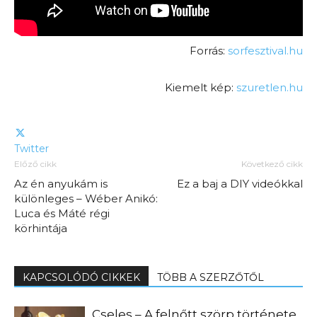
Forrás:
sorfesztival.hu
Kiemelt kép:
szuretlen.hu
Twitter
Előző cikk
Következő cikk
Az én anyukám is
Ez a baj a DIY videókkal
különleges – Wéber Anikó:
Luca és Máté régi
körhintája
KAPCSOLÓDÓ CIKKEK
TÖBB A SZERZŐTŐL
Cseles – A felnőtt szörp története