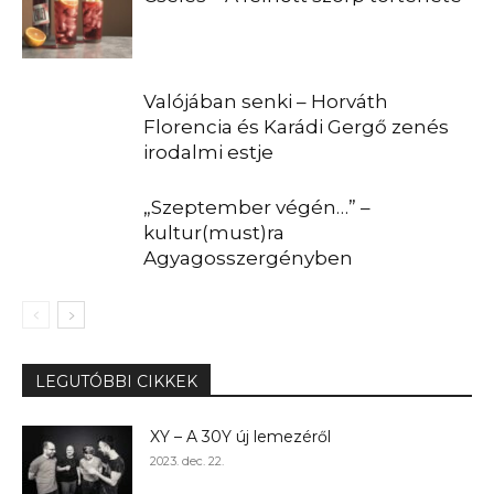
Valójában senki – Horváth
Florencia és Karádi Gergő zenés
irodalmi estje
„Szeptember végén…” –
kultur(must)ra
Agyagosszergényben
LEGUTÓBBI CIKKEK
XY – A 30Y új lemezéről
2023. dec. 22.