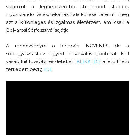
valamint a legnépszerűbb streetfood standok
ínycsiklandó választékának találkozása teremti meg
azt a különleges és izgalmas életérzést, ami csak a
Belvárosi Sörfesztivál sajátja.
A rendezvényre a belépés INGYENES, de a
sörfogyasztáshoz egyedi fesztiválüvegpoharat kell
vásárolni! További részletekért
KLIKK IDE
, a letölthető
térképért pedig
IDE
.