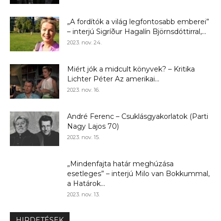
„A fordítók a világ legfontosabb emberei”
– interjú Sigríður Hagalín Björnsdóttirral,...
2023. nov. 24.
Miért jók a midcult könyvek? – Kritika
Lichter Péter Az amerikai...
2023. nov. 16.
André Ferenc – Csuklásgyakorlatok (Parti
Nagy Lajos 70)
2023. nov. 15.
„Mindenfajta határ meghúzása
esetleges” – interjú Milo van Bokkummal,
a Határok...
2023. nov. 13.
HIRDETÉSEK