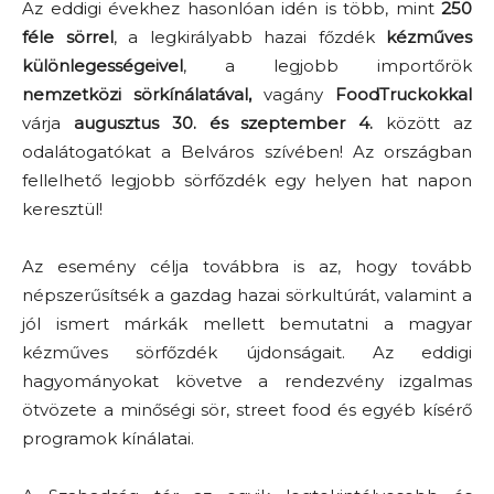
Az eddigi évekhez hasonlóan idén is több, mint
250
f
é
le s
ö
rrel
, a legkirályabb hazai főzdék
k
é
zműves
kül
ö
nlegess
é
geivel
, a legjobb importőrök
nemzetközi sörkínálatával,
vagány
FoodTruckokkal
várja
augusztus 30. és szeptember 4.
között az
odalátogatókat a Belváros szívében! Az országban
fellelhető legjobb sörfőzdék egy helyen hat napon
keresztül!
Az esemény célja továbbra is az, hogy tovább
népszerűsítsék a gazdag hazai sörkultúrát, valamint a
jól ismert márkák mellett bemutatni a magyar
kézműves sörfőzdék újdonságait. Az eddigi
hagyományokat követve a rendezvény izgalmas
ötvözete a minőségi sör, street food és egyéb kísérő
programok kínálatai.