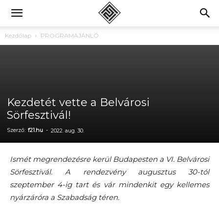
Kezdőlap
PROGRAMAJÁNLÓ
Kezdetét vette a Belvárosi
Sörfesztivál!
Szerző:
f21.hu
-
2022. aug. 30.
Ismét megrendezésre kerül Budapesten a VI. Belvárosi
Sörfesztivál. A rendezvény augusztus 30-tól
szeptember 4-ig tart és vár mindenkit egy kellemes
nyárzáróra a Szabadság téren.