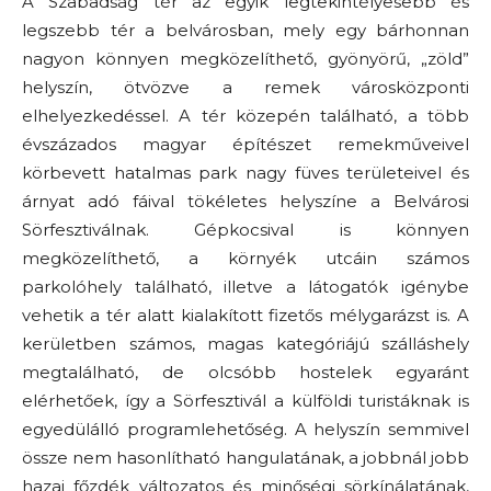
A Szabadság tér az egyik legtekintélyesebb és
legszebb tér a belvárosban, mely egy bárhonnan
nagyon könnyen megközelíthető, gyönyörű, „zöld”
helyszín, ötvözve a remek városközponti
elhelyezkedéssel. A tér közepén található, a több
évszázados magyar építészet remekműveivel
körbevett hatalmas park nagy füves területeivel és
árnyat adó fáival tökéletes helyszíne a Belvárosi
Sörfesztiválnak. Gépkocsival is könnyen
megközelíthető, a környék utcáin számos
parkolóhely található, illetve a látogatók igénybe
vehetik a tér alatt kialakított fizetős mélygarázst is. A
kerületben számos, magas kategóriájú szálláshely
megtalálható, de olcsóbb hostelek egyaránt
elérhetőek, így a Sörfesztivál a külföldi turistáknak is
egyedülálló programlehetőség. A helyszín semmivel
össze nem hasonlítható hangulatának, a jobbnál jobb
hazai főzdék változatos és minőségi sörkínálatának,