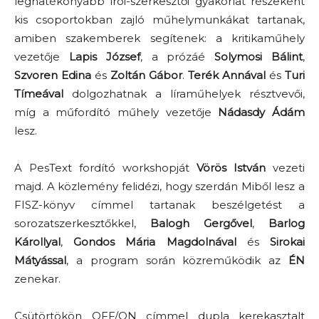
leghatékonyabb írói-szerkesztői gyakorlat részeként
kis csoportokban zajló műhelymunkákat tartanak,
amiben szakemberek segítenek: a kritikaműhely
vezetője
Lapis József
, a prózáé
Solymosi Bálint
,
Szvoren Edina
és
Zoltán Gábor
.
Terék Annával
és
Turi
Tímeával
dolgozhatnak a líraműhelyek résztvevői,
míg a műfordító műhely vezetője
Nádasdy Ádám
lesz.
A PesText fordító workshopját
Vörös István
vezeti
majd. A közlemény felidézi, hogy szerdán Miből lesz a
FISZ-könyv címmel tartanak beszélgetést a
sorozatszerkesztőkkel,
Balogh
Gergővel
,
Barlog
Károllyal
,
Gondos Mária Magdolnával
és
Sirokai
Mátyással
, a program során közreműködik az
ÉN
zenekar.
Csütörtökön OFF/ON címmel dupla kerekasztalt