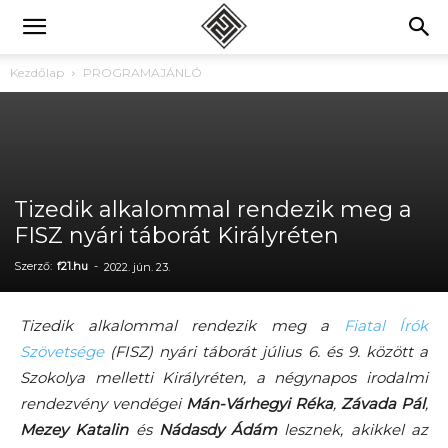
Kezdőlap
PROGRAMAJÁNLÓ
Tizedik alkalommal rendezik meg a
FISZ nyári táborát Királyréten
Szerző:
f21.hu
-
2022. jún. 23.
Tizedik alkalommal rendezik meg a
Fiatal Írók
Szövetsége
(FISZ) nyári táborát július 6. és 9. között a
Szokolya melletti Királyréten, a négynapos irodalmi
rendezvény vendégei
Mán-Várhegyi Réka
,
Závada Pál
,
Mezey Katalin
és
Nádasdy Ádám
lesznek, akikkel az