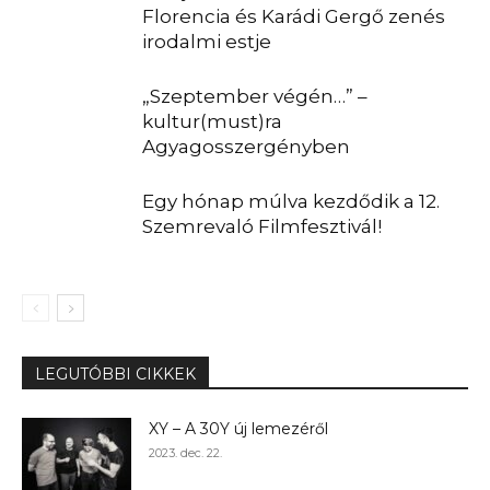
Florencia és Karádi Gergő zenés
irodalmi estje
„Szeptember végén…” –
kultur(must)ra
Agyagosszergényben
Egy hónap múlva kezdődik a 12.
Szemrevaló Filmfesztivál!
LEGUTÓBBI CIKKEK
XY – A 30Y új lemezéről
2023. dec. 22.