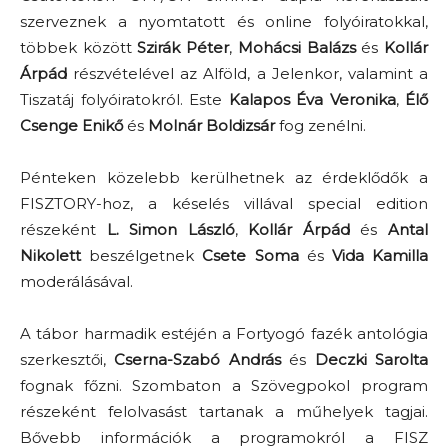
szerveznek a nyomtatott és online folyóiratokkal,
többek között
Szirák Péter
,
Mohácsi Balázs
és
Kollár
Árpád
részvételével az Alföld, a Jelenkor, valamint a
Tiszatáj folyóiratokról. Este
Kalapos Éva Veronika
,
Élő
Csenge Enikő
és
Molnár Boldizsár
fog zenélni.
Pénteken közelebb kerülhetnek az érdeklődők a
FISZTORY-hoz, a késelés villával special edition
részeként
L. Simon László
,
Kollár Árpád
és
Antal
Nikolett
beszélgetnek
Csete Soma
és
Vida Kamilla
moderálásával.
A tábor harmadik estéjén a Fortyogó fazék antológia
szerkesztői,
Cserna-Szabó András
és
Deczki Sarolta
fognak főzni. Szombaton a Szövegpokol program
részeként felolvasást tartanak a műhelyek tagjai.
Bővebb információk a programokról a FISZ