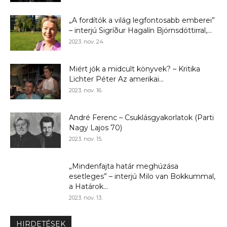
„A fordítók a világ legfontosabb emberei”
– interjú Sigríður Hagalín Björnsdóttirral,...
2023. nov. 24.
Miért jók a midcult könyvek? – Kritika
Lichter Péter Az amerikai...
2023. nov. 16.
André Ferenc – Csuklásgyakorlatok (Parti
Nagy Lajos 70)
2023. nov. 15.
„Mindenfajta határ meghúzása
esetleges” – interjú Milo van Bokkummal,
a Határok...
2023. nov. 13.
HIRDETÉSEK