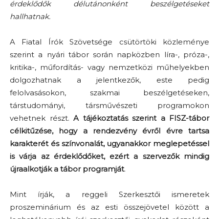
érdeklődők délutánonként beszélgetéseket
hallhatnak.
A Fiatal Írók Szövetsége csütörtöki közleménye
szerint a nyári tábor során napközben líra-, próza-,
kritika-, műfordítás- vagy nemzetközi műhelyekben
dolgozhatnak a jelentkezők, este pedig
felolvasásokon, szakmai beszélgetéseken,
társtudományi, társművészeti programokon
vehetnek részt.
A tájékoztatás szerint a FISZ-tábor
célkitűzése, hogy a rendezvény évről évre tartsa
karakterét és színvonalát, ugyanakkor meglepetéssel
is várja az érdeklődőket, ezért a szervezők mindig
újraalkotják a tábor programját
.
Mint írják, a reggeli Szerkesztői ismeretek
proszeminárium és az esti összejövetel között a