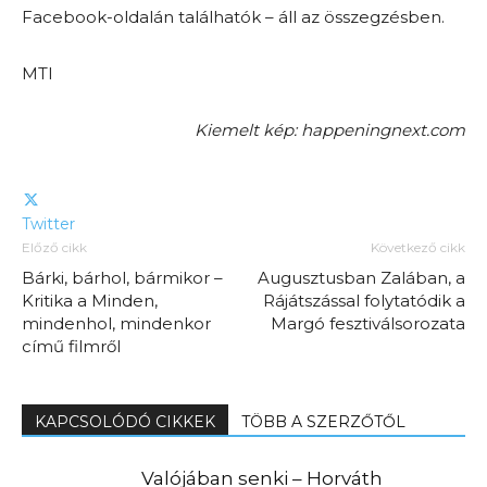
Facebook-oldalán találhatók – áll az összegzésben.
MTI
Kiemelt kép: happeningnext.com
Twitter
Előző cikk
Következő cikk
Bárki, bárhol, bármikor –
Augusztusban Zalában, a
Kritika a Minden,
Rájátszással folytatódik a
mindenhol, mindenkor
Margó fesztiválsorozata
című filmről
KAPCSOLÓDÓ CIKKEK
TÖBB A SZERZŐTŐL
Valójában senki – Horváth