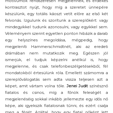
motívumok rendszeresen megjelennek, és érdekes
kontrasztot nyújt, hogy míg a szeretet ünnepére
készülünk, egy totális káoszt vetít előre az első két
felvonás. Izgulunk és szorítunk a szereplőkért: vagy
mindegyikkel tudunk azonosulni, vagy egyikkel sem.
Véleményem szerint egyetlen ponton hibázik a darab
egy helyszínes megoldása, mégpedig, hogy
megjeleníti Hammerschmidtnét, aki az eredeti
drámában nem mutatkozik meg. Egészen jól
ismerjük, el tudjuk képzelni anélkül is, hogy
megjelenne, és csak telefonbeszélgetésekből, fél
mondatokból értesülünk róla. Emellett számomra a
szereplőválogatás sem adta vissza teljesen azt a
képet, amit vártam volna tőle.
Jenei Judit
színésznő
fiatalos és csinos, míg a főnök feleségét a
megjelenéséig sokkal inkább jellemezte egy idős nő
képe, aki igyekszik fiatalosnak tűnni, és ezért csalja
meg a férjét. Azáltal, hogy egy fiatal nőként lett