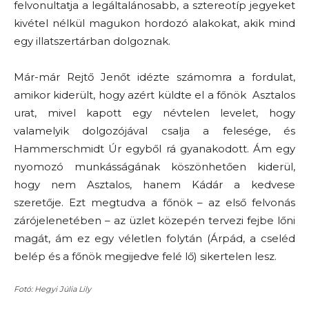
felvonultatja a legáltalánosabb, a sztereotíp jegyeket
kivétel nélkül magukon hordozó alakokat, akik mind
egy illatszertárban dolgoznak.
Már-már Rejtő Jenőt idézte számomra a fordulat,
amikor kiderült, hogy azért küldte el a főnök Asztalos
urat, mivel kapott egy névtelen levelet, hogy
valamelyik dolgozójával csalja a felesége, és
Hammerschmidt Úr egyből rá gyanakodott. Ám egy
nyomozó munkásságának köszönhetően kiderül,
hogy nem Asztalos, hanem Kádár a kedvese
szeretője. Ezt megtudva a főnök – az első felvonás
zárójelenetében – az üzlet közepén tervezi fejbe lőni
magát, ám ez egy véletlen folytán (Árpád, a cseléd
belép és a főnök megijedve felé lő) sikertelen lesz.
Fotó: Hegyi Júlia Lily