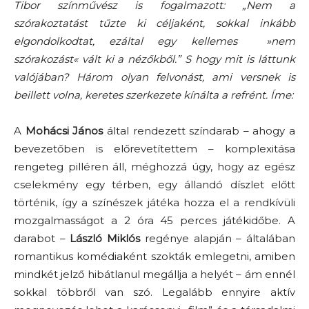
Tibor színművész is fogalmazott: „Nem a
szórakoztatást tűzte ki céljaként, sokkal inkább
elgondolkodtat, ezáltal egy kellemes »nem
szórakozást« vált ki a nézőkből.” S hogy mit is láttunk
valójában? Három olyan felvonást, ami versnek is
beillett volna, keretes szerkezete kínálta a refrént. Íme:
A
Mohácsi János
által rendezett színdarab – ahogy a
bevezetőben is előrevetítettem – komplexitása
rengeteg pilléren áll, méghozzá úgy, hogy az egész
cselekmény egy térben, egy állandó díszlet előtt
történik, így a színészek játéka hozza el a rendkívüli
mozgalmasságot a 2 óra 45 perces játékidőbe. A
darabot –
László Miklós
regénye alapján – általában
romantikus komédiaként szokták emlegetni, amiben
mindkét jelző hibátlanul megállja a helyét – ám ennél
sokkal többről van szó. Legalább ennyire aktív