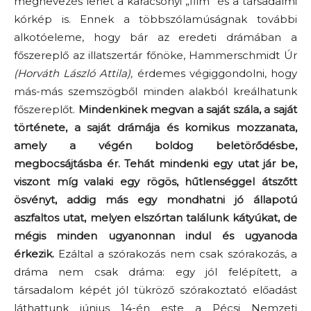
megnevezés lehet a karácsonyi „film” és a társadalmi
kórkép is. Ennek a többszólamúságnak további
alkotóeleme, hogy bár az eredeti drámában a
főszereplő az illatszertár főnöke, Hammerschmidt Úr
(Horváth László Attila),
érdemes végiggondolni, hogy
más-más szemszögből minden alakból kreálhatunk
főszereplőt.
Mindenkinek megvan a saját szála, a saját
története, a saját drámája és komikus mozzanata,
amely a végén boldog beletörődésbe,
megbocsájtásba ér. Tehát mindenki egy utat jár be,
viszont míg valaki egy rögös, hűtlenséggel átszőtt
ösvényt, addig más egy mondhatni jó állapotú
aszfaltos utat, melyen elszórtan találunk kátyúkat, de
mégis minden ugyanonnan indul és ugyanoda
érkezik.
Ezáltal a szórakozás nem csak szórakozás, a
dráma nem csak dráma: egy jól felépített, a
társadalom képét jól tükröző szórakoztató előadást
láthattunk június 14-én este a Pécsi Nemzeti