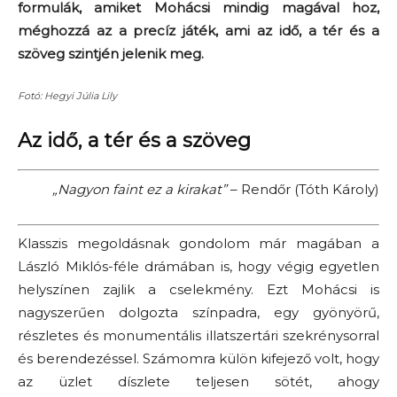
formulák, amiket Mohácsi mindig magával hoz,
méghozzá az a precíz játék, ami az idő, a tér és a
szöveg szintjén jelenik meg.
Fotó: Hegyi Júlia Lily
Az idő, a tér
és a szöveg
„Nagyon faint ez a kirakat”
– Rendőr (Tóth Károly)
Klasszis megoldásnak gondolom már magában a
László Miklós-féle drámában is, hogy végig egyetlen
helyszínen zajlik a cselekmény. Ezt Mohácsi is
nagyszerűen dolgozta színpadra, egy gyönyörű,
részletes és monumentális illatszertári szekrénysorral
és berendezéssel. Számomra külön kifejező volt, hogy
az üzlet díszlete teljesen sötét, ahogy