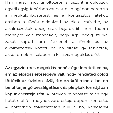
Hammerschmidt úr öltözete is, viszont a dolgozók
egytől egyig fehérben vannak, ez magában hordozta
a megkülönböztetést és a kontrasztos játékot,
amiben a főnök beleolvad az élete művébe, az
alkalmazottak pedig csak bejárók (itt nem tudom
mennyire volt szándékolt, hogy Árpi pedig szürke
zakót kapott, ami átmenet a főnök és az
alkalmazottak között, de ha direkt így tervezték,
akkor emelem kalapom a klasszis megoldás előtt).
Az egyszínteres megoldás nehézsége lehetett volna,
ám az előadás erősségévé vált, hogy rengeteg dolog
történik az üzleten kívül, ám ezekről mind a bolton
belül terjengő beszélgetések és pletykák formájában
kapunk visszajelzést.
A játékidő mindössze talán egy
hetet ölel fel, melynek záró estéje éppen szenteste.
A háttérben folyamatosan hull a hó, karácsonyi