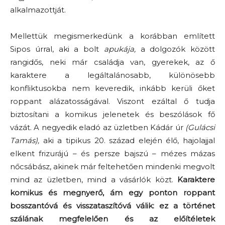
alkalmazottját.
Mellettük megismerkedünk a korábban említett
Sipos úrral, aki a bolt
apukája,
a dolgozók között
rangidős, neki már családja van, gyerekek, az ő
karaktere a legáltalánosabb, különösebb
konfliktusokba nem keveredik, inkább kerüli őket
roppant alázatosságával. Viszont ezáltal ő tudja
biztosítani a komikus jelenetek és beszólások fő
vázát. A negyedik eladó az üzletben Kádár úr
(Gulácsi
Tamás),
aki a tipikus 20. század elején élő, hajolajjal
elkent frizurájú – és persze bajszú – mézes mázas
nőcsábász, akinek már feltehetően mindenki megvolt
mind az üzletben, mind a vásárlók közt.
Karaktere
komikus és megnyerő, ám egy ponton roppant
bosszantóvá és visszataszítóvá válik: ez a történet
szálának megfelelően és az előítéletek