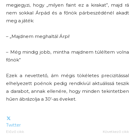
megjegyzi, hogy „milyen faint ez a kirakat”, majd rá
nem sokkal Árpád és a főnök párbeszédénél akadt
meg a játék:
– „Majdnem meghaltál Árpi!
– Még mindig jobb, mintha majdnem túléltem volna
főnök”
Ezek a nevettető, ám mégis tökéletes precizitással
elhelyezett poénok pedig rendkívül aktuálissá teszik
a darabot, annak ellenére, hogy minden tekintetben
hűen ábrázolja a 30′-as éveket.
Twitter
Előző cikk
Következő cikk