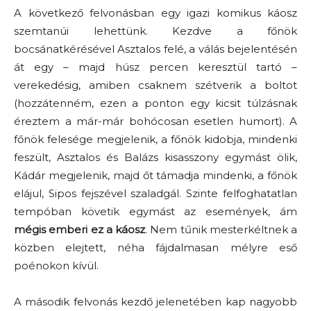
A következő felvonásban egy igazi komikus káosz
szemtanúi lehettünk. Kezdve a főnök
bocsánatkérésével Asztalos felé, a válás bejelentésén
át egy – majd húsz percen keresztül tartó –
verekedésig, amiben csaknem szétverik a boltot
(hozzátenném, ezen a ponton egy kicsit túlzásnak
éreztem a már-már bohócosan esetlen humort). A
főnök felesége megjelenik, a főnök kidobja, mindenki
feszült, Asztalos és Balázs kisasszony egymást ölik,
Kádár megjelenik, majd őt támadja mindenki, a főnök
elájul, Sipos fejszével szaladgál. Szinte felfoghatatlan
tempóban követik egymást az események, ám
mégis emberi ez a káosz
. Nem tűnik mesterkéltnek a
közben elejtett, néha fájdalmasan mélyre eső
poénokon kívül.
A második felvonás kezdő jelenetében kap nagyobb