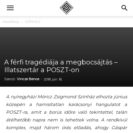
Kezdőlap
SZÍNHÁZ
A férfi tragédiája a megbocsájtás –
Illatszertár a POSZT-on
Szerző:
Vincze Bence
-
2018. jún. 16.
A nyíregyházi Móricz Zsigmond Színház elhozta június
közepén a hamisítatlan karácsonyi hangulatot a
POSZT-ra, amit a borús időre való tekintettel, talán
átélhetőbb napra nem is tehettek volna. A rendkívül
komplex, majd három órás előadás, ahogy Gáspár