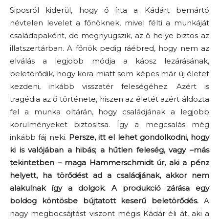
Siposról kiderül, hogy ő írta a Kádárt bemártó
névtelen levelet a főnöknek, mivel félti a munkáját
családapaként, de megnyugszik, az ő helye biztos az
illatszertárban. A főnök pedig ráébred, hogy nem az
elválás a legjobb módja a káosz lezárásának,
beletörődik, hogy kora miatt sem képes már új életet
kezdeni, inkább visszatér feleségéhez. Azért is
tragédia az ő története, hiszen az életét azért áldozta
fel a munka oltárán, hogy családjának a legjobb
körülményeket biztosítsa. Így a megcsalás még
inkább fáj neki.
Persze, itt el lehet gondolkodni, hogy
ki is valójában a hibás; a hűtlen feleség, vagy –más
tekintetben – maga Hammerschmidt úr, aki a pénz
helyett, ha törődést ad a családjának, akkor nem
alakulnak így a dolgok. A produkció zárása egy
boldog köntösbe bújtatott keserű beletörődés.
A
nagy megbocsájtást viszont mégis Kádár éli át, aki a