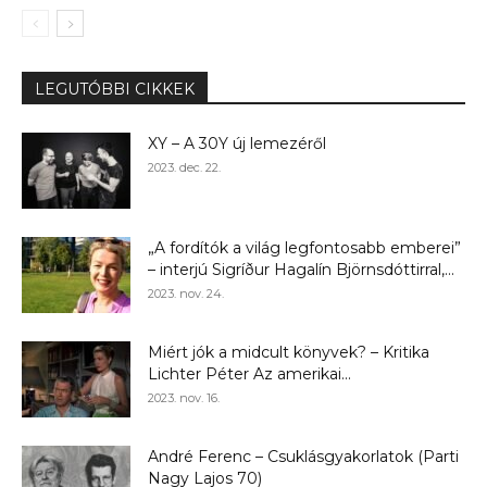
LEGUTÓBBI CIKKEK
XY – A 30Y új lemezéről
2023. dec. 22.
„A fordítók a világ legfontosabb emberei”
– interjú Sigríður Hagalín Björnsdóttirral,...
2023. nov. 24.
Miért jók a midcult könyvek? – Kritika
Lichter Péter Az amerikai...
2023. nov. 16.
André Ferenc – Csuklásgyakorlatok (Parti
Nagy Lajos 70)