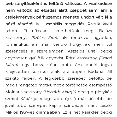
bebizonyításaként is feltűnő változás. A viselkedése
nem változik az előadás alatt cseppet sem, ám a
cselekmények párhuzamos menete undort vált ki a
néző részéről is – zseniális megoldás.
Rajtuk kívül
három fő nőalakot ismerhetünk meg: Balázs
kisasszonyt
(Széles Zita)
, aki rendkívül ügyetlen,
romantikus, ám már vénülő hölgy, aki nem túl
szerencsés a szerelemben, Asztalos úrral pedig
egyenesen gyűlölik egymást. Rátz kisasszony
(Szabó
Márta)
egy borzasztóan buta, ám ennél fogva
kifejezetten komikus alak, aki éppen Kádárral áll
szakító félben. A legkisebb szerepet betöltő, de
mégis rengeteg motívumot a történetbe csempésző
Molnár kisasszony
(Horváth Margit)
pedig a pletykák
szerint Kádár jelenlegi szeretője, ő már idősebb, de
jóval több szerepet kap a színpadon, mint László
Miklós 1937-es drámájában. Ez a hét karakter pedig