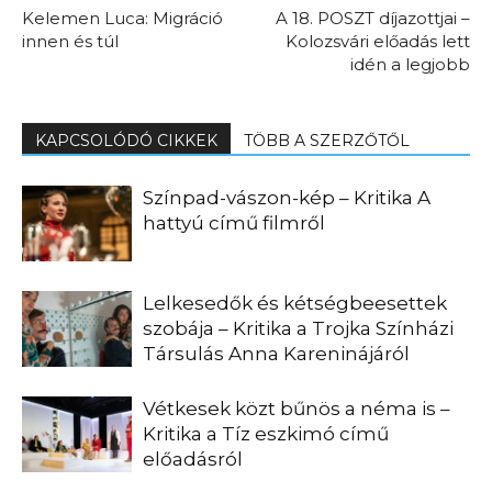
Kelemen Luca: Migráció
A 18. POSZT díjazottjai –
innen és túl
Kolozsvári előadás lett
idén a legjobb
KAPCSOLÓDÓ CIKKEK
TÖBB A SZERZŐTŐL
Színpad-vászon-kép – Kritika A
hattyú című filmről
Lelkesedők és kétségbeesettek
szobája – Kritika a Trojka Színházi
Társulás Anna Kareninájáról
Vétkesek közt bűnös a néma is –
Kritika a Tíz eszkimó című
előadásról