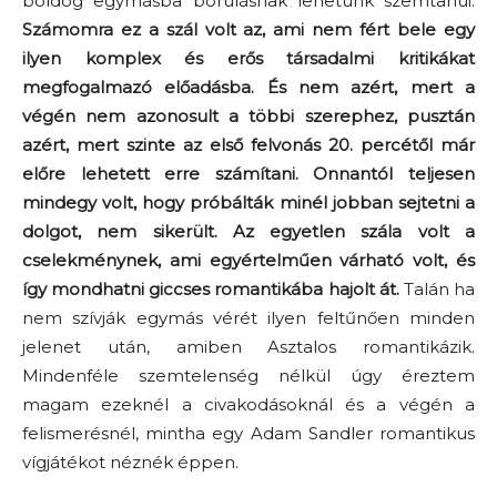
boldog egymásba borulásnak lehetünk szemtanúi.
Számomra ez a szál volt az, ami nem fért bele egy
ilyen komplex és erős társadalmi kritikákat
megfogalmazó előadásba. És nem azért, mert a
végén nem azonosult a többi szerephez, pusztán
azért, mert szinte az első felvonás 20. percétől már
előre lehetett erre számítani. Onnantól teljesen
mindegy volt, hogy próbálták minél jobban sejtetni a
dolgot, nem sikerült. Az egyetlen szála volt a
cselekménynek, ami egyértelműen várható volt, és
így mondhatni giccses romantikába hajolt át.
Talán ha
nem szívják egymás vérét ilyen feltűnően minden
jelenet után, amiben Asztalos romantikázik.
Mindenféle szemtelenség nélkül úgy éreztem
magam ezeknél a civakodásoknál és a végén a
felismerésnél, mintha egy Adam Sandler romantikus
vígjátékot néznék éppen.