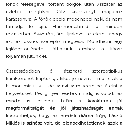
főnök feleségével történt dolgok után visszatér az
üzletbe meghívni Rátz kisasszonyt magához
karácsonyra. A főnök pedig megengedi neki, és nem
támadja le újra. Hammerschmidt úr minden
tekintetben összetört, ám újrakezdi az életet, ahogy
azt az összes szereplő megteszi. Mondhatni egy
fejlődéstörténetet láthatunk, amihez a káosz
folyamán jutunk el.
Összességében jól játszható, sztereotipikus
karaktereket kaptunk, akiket jó nézni, – már csak a
humor miatt is – de senki sem szeretné átélni a
helyzetüket. Pedig ilyen esetek mindig is voltak, és
mindig is lesznek.
Talán a karakterek jól
megformáltságát és jól játszhatóságát annak
köszönhetjük, hogy az eredeti dráma írója, László
Miklós is színész volt, de elengedhetetlenek azok a