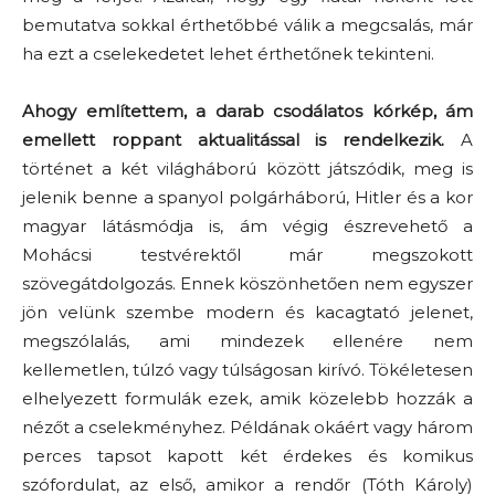
bemutatva sokkal érthetőbbé válik a megcsalás, már
ha ezt a cselekedetet lehet érthetőnek tekinteni.
Ahogy említettem, a darab csodálatos kórkép, ám
emellett roppant aktualitással is rendelkezik.
A
történet a két világháború között játszódik, meg is
jelenik benne a spanyol polgárháború, Hitler és a kor
magyar látásmódja is, ám végig észrevehető a
Mohácsi testvérektől már megszokott
szövegátdolgozás. Ennek köszönhetően nem egyszer
jön velünk szembe modern és kacagtató jelenet,
megszólalás, ami mindezek ellenére nem
kellemetlen, túlzó vagy túlságosan kirívó. Tökéletesen
elhelyezett formulák ezek, amik közelebb hozzák a
nézőt a cselekményhez. Példának okáért vagy három
perces tapsot kapott két érdekes és komikus
szófordulat, az első, amikor a rendőr (Tóth Károly)