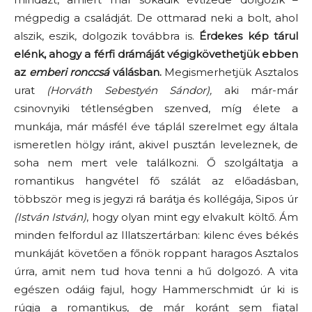
mégpedig a családját. De ottmarad neki a bolt, ahol
alszik, eszik, dolgozik továbbra is.
Érdekes kép tárul
elénk, ahogy a férfi drámáját végigkövethetjük ebben
az
emberi ronccsá
válásban.
Megismerhetjük Asztalos
urat
(Horváth Sebestyén Sándor),
aki már-már
csinovnyiki tétlenségben szenved, míg élete a
munkája, már másfél éve táplál szerelmet egy általa
ismeretlen hölgy iránt, akivel pusztán leveleznek, de
soha nem mert vele találkozni. Ő szolgáltatja a
romantikus hangvétel fő szálát az előadásban,
többször meg is jegyzi rá barátja és kollégája, Sipos úr
(István István)
, hogy olyan mint egy elvakult költő. Ám
minden felfordul az Illatszertárban: kilenc éves békés
munkáját követően a főnök roppant haragos Asztalos
úrra, amit nem tud hova tenni a hű dolgozó. A vita
egészen odáig fajul, hogy Hammerschmidt úr ki is
rúgja a romantikus, de már koránt sem fiatal