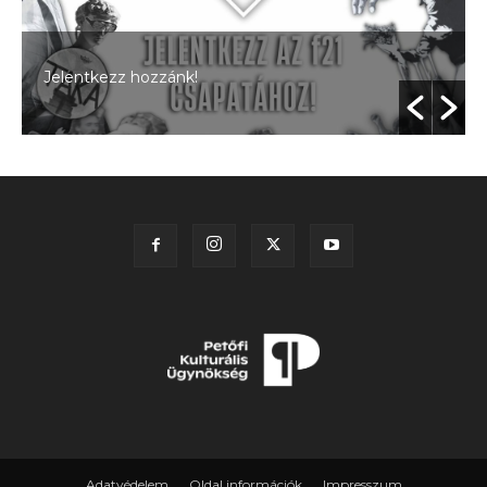
Jelentkezz hozzánk!
A
Adatvédelem
Oldal információk
Impresszum