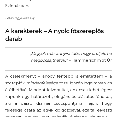
Színházban.
Fotó: Hegyi Júlia Lily
A karakterek – A nyolc főszereplős
darab
„Vagyok már annyira idős, hogy örüljek, ha
megbocsájthatok.” –
Hammerschmidt Úr
A cselekményt – ahogy fentebb is említettem – a
szereplők
mindenfélesége
teszi igazán izgalmassá és
átélhetővé. Mindent felvonultat, ami csak lehetséges:
kapunk egy határozott, elegáns és alázatos főnököt,
aki a darab drámai csúcspontjánál rájön, hogy
felesége csalja az egyik dolgozójával, ezáltal elveszti
mindazt, amiért már sokadik évtizede dolgozik –