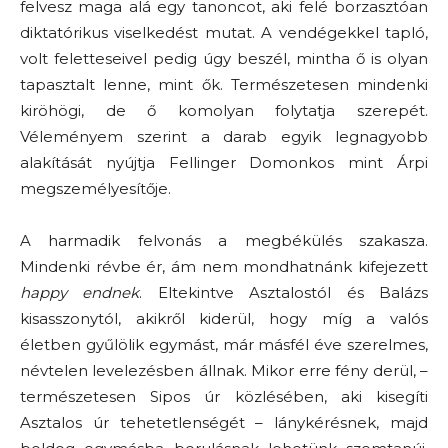
felvesz maga alá egy tanoncot, aki felé borzasztóan
diktatórikus viselkedést mutat. A vendégekkel tapló,
volt feletteseivel pedig úgy beszél, mintha ő is olyan
tapasztalt lenne, mint ők. Természetesen mindenki
kiröhögi, de ő komolyan folytatja szerepét.
Véleményem szerint a darab egyik legnagyobb
alakítását nyújtja Fellinger Domonkos mint Árpi
megszemélyesítője.
A harmadik felvonás a megbékülés szakasza.
Mindenki révbe ér, ám nem mondhatnánk kifejezett
happy endnek
. Eltekintve Asztalostól és Balázs
kisasszonytól, akikről kiderül, hogy míg a valós
életben gyűlölik egymást, már másfél éve szerelmes,
névtelen levelezésben állnak. Mikor erre fény derül, –
természetesen Sipos úr közlésében, aki kisegíti
Asztalos úr tehetetlenségét – lánykérésnek, majd