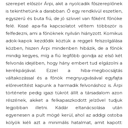
szerepet először Árpi, akit a nyolcadik főszereplőnek
is tekinthetünk a darabban. Ő egy rendkívül eszetlen,
egyszerű és buta fiú, de jó szívvel van főként főnöke
felé. Kissé apa-fia kapcsolatot véltem többször is
felfedezni, ami a főnöknek nyilván hiányzott. Komikus
adok-kapok kezdődik köztük a reggeli felszolgálása
közben, hiszen Árpi mindenben hibázik, de a főnök
mindig kegyes, míg a fiú legfőbb gondja az első két
felvonás idejében, hogy hány embert tud elgázolni a
kerékpárjával. Ezzel a hiba-megbocsájtás
váltakozással és a főnök megnyugvásával egyfajta
előrevetítést kapunk a harmadik felvonáshoz is. Árpi
története pedig igazi tükröt állít a társadalom azon
részének, akiket a felkapaszkodott jelzővel tudjuk
legjobban illetni. Kádár eltanácsolása után
egyenesen a pult mögé kerül, ahol az addigi ostoba
kölyök kiéli azt a minimális hatalmat, amit kapott: