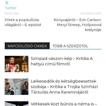
Twitter
Előző cikk
Következő cikk
Hírek a popkultúra
Könyvajánló – Erin Carlson:
világából – 6. epizód
Meryl Streep, Hollywood
királynője
KAPCSOLÓDÓ CIKKEK
TÖBB A SZERZŐTŐL
Színpad-vászon-kép – Kritika A
hattyú című filmről
Lelkesedők és kétségbeesettek
szobája – Kritika a Trojka Színházi
Társulás Anna Kareninájáról
Vétkesek közt bűnös a néma is –