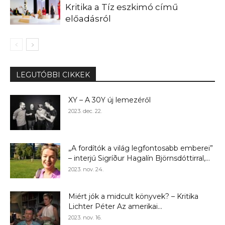
Kritika a Tíz eszkimó című
előadásról
LEGUTÓBBI CIKKEK
XY – A 30Y új lemezéről
2023. dec. 22.
„A fordítók a világ legfontosabb emberei”
– interjú Sigríður Hagalín Björnsdóttirral,...
2023. nov. 24.
Miért jók a midcult könyvek? – Kritika
Lichter Péter Az amerikai...
2023. nov. 16.