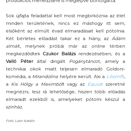
produkciós menedzsere is meglepve bontogatta.
Sok újfajta feladattal kell most megbirkóznia az élet
minden területének, nincs ez máshogy itt sem,
elsőként az elmúlt évad elmaradásait kell pótolnia.
Két bérletes előadást takar ez a hiány, az
Ádám
almái
t, melynek próbái már az online térben
megkezdődtek
Czukor Balázs
rendezésében, és a
Valló Péter
által dirigált
Pogánytánc
ot, amely a
technikai okok miatt teljesen elmaradó Goldoni-
komédia, a
Mirandolina
helyére került. Aki a
Liliomfi
t
,
a
Kis Hölgy a Maximból
t vagy az
Equus
t
szeretné
megnézni, lesz rá lehetősége, hiszen több előadás
elmaradt ezekből is, amelyeket pótolni készül a
színház.
Fotó: Lutor Katalin