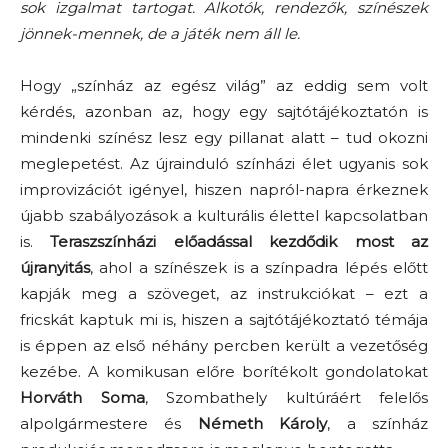
sok izgalmat tartogat. Alkotók, rendezők, színészek
jönnek-mennek, de a játék nem áll le.
Hogy „színház az egész világ” az eddig sem volt
kérdés, azonban az, hogy egy sajtótájékoztatón is
mindenki színész lesz egy pillanat alatt – tud okozni
meglepetést. Az újrainduló színházi élet ugyanis sok
improvizációt igényel, hiszen napról-napra érkeznek
újabb szabályozások a kulturális élettel kapcsolatban
is.
Teraszszínházi előadással kezdődik most az
újranyitás
, ahol a színészek is a színpadra lépés előtt
kapják meg a szöveget, az instrukciókat – ezt a
fricskát kaptuk mi is, hiszen a sajtótájékoztató témája
is éppen az első néhány percben került a vezetőség
kezébe. A komikusan előre borítékolt gondolatokat
Horváth Soma
, Szombathely kultúráért felelős
alpolgármestere és
Németh Károly
, a színház