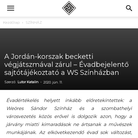
Kezdőlap
SZÍNHÁZ
A Jordán-korszak becketti
végjátszmával zárul – Évadbejelentő
sajtótájékoztató a WS Színházban
Szerző:
Lutor Katalin
-
2020. jún. 11.
Évadértékelés helyett inkább előretekintettek: a
Weöres Sándor Színház és a szombathelyi
városvezetés közös erővel is dolgozik azon, hogy a
járvány miatti kimaradások ne ártsanak a művészek
munkájának. Az elkövetkezendő évad sok változást,