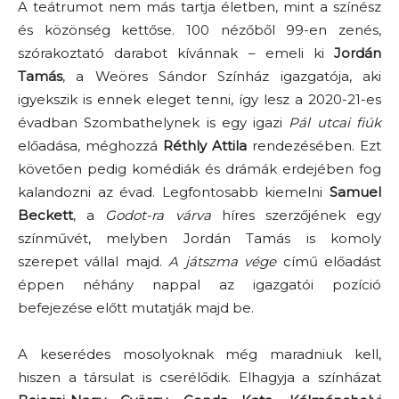
A teátrumot nem más tartja életben, mint a színész
és közönség kettőse. 100 nézőből 99-en zenés,
szórakoztató darabot kívánnak – emeli ki
Jordán
Tamás
, a Weöres Sándor Színház igazgatója, aki
igyekszik is ennek eleget tenni, így lesz a 2020-21-es
évadban Szombathelynek is egy igazi
Pál utcai fiúk
előadása, méghozzá
Réthly Attila
rendezésében. Ezt
követően pedig komédiák és drámák erdejében fog
kalandozni az évad. Legfontosabb kiemelni
Samuel
Beckett
, a
Godot-ra várva
híres szerzőjének egy
színművét, melyben Jordán Tamás is komoly
szerepet vállal majd.
A játszma vége
című előadást
éppen néhány nappal az igazgatói pozíció
befejezése előtt mutatják majd be.
A keserédes mosolyoknak még maradniuk kell,
hiszen a társulat is cserélődik. Elhagyja a színházat