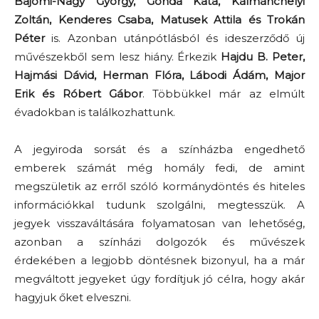
Bajomi-Nagy György, Gonda Kata, Kálmánchelyi
Zoltán, Kenderes Csaba, Matusek Attila és Trokán
Péter
is. Azonban utánpótlásból és ideszerződő új
művészekből sem lesz hiány. Érkezik
Hajdu B. Peter,
Hajmási Dávid, Herman Flóra, Lábodi Ádám, Major
Erik és Róbert Gábor
. Többükkel már az elmúlt
évadokban is találkozhattunk.
A jegyiroda sorsát és a színházba engedhető
emberek számát még homály fedi, de amint
megszületik az erről szóló kormánydöntés és hiteles
információkkal tudunk szolgálni, megtesszük. A
jegyek visszaváltására folyamatosan van lehetőség,
azonban a színházi dolgozók és művészek
érdekében a legjobb döntésnek bizonyul, ha a már
megváltott jegyeket úgy fordítjuk jó célra, hogy akár
hagyjuk őket elveszni.