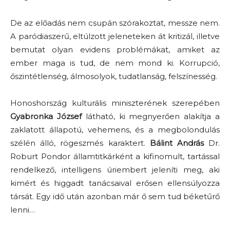
De az előadás nem csupán szórakoztat, messze nem.
A paródiaszerű, eltúlzott jeleneteken át kritizál, illetve
bemutat olyan evidens problémákat, amiket az
ember maga is tud, de nem mond ki. Korrupció,
őszintétlenség, álmosolyok, tudatlanság, felszínesség.
Honoshország kulturális miniszterének szerepében
Gyabronka József
látható, ki megnyerően alakítja a
zaklatott állapotú, vehemens, és a megbolondulás
szélén álló, rögeszmés karaktert.
Bálint András
Dr.
Roburt Pondor államtitkárként a kifinomult, tartással
rendelkező, intelligens úriembert jeleníti meg, aki
kimért és higgadt tanácsaival erősen ellensúlyozza
társát. Egy idő után azonban már ő sem tud béketűrő
lenni…