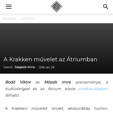
Kezdőlap
SZÍNHÁZ
A Krakken művelet az Átriumban
Szerző:
Szegezdi Anna
-
2018. okt. 28.
Bodó Viktor
és
Mózsik Imre
szerzeménye, a
Kultúrbrigád és az Átrium közös
produkciójában
látható.
A Krakken művelet: őrület, abszurditás, humor,