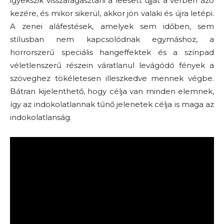
igyekszik visszaragasztani a leesett ujját a vérben ázó
kezére, és mikor sikerül, akkor jön valaki és újra letépi.
A zenei aláfestések, amelyek sem időben, sem
stílusban nem kapcsolódnak egymáshoz, a
horrorszerű speciális hangeffektek és a színpad
véletlenszerű részein váratlanul levágódó fények a
szöveghez tökéletesen illeszkedve mennek végbe.
Bátran kijelenthető, hogy célja van minden elemnek,
így az indokolatlannak tűnő jelenetek célja is maga az
indokolatlanság.