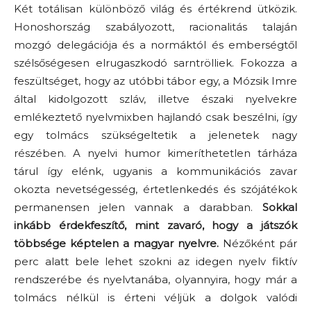
Két totálisan különböző világ és értékrend ütközik.
Honoshország szabályozott, racionalitás talaján
mozgó delegációja és a normáktól és emberségtől
szélsőségesen elrugaszkodó sarntrölliek. Fokozza a
feszültséget, hogy az utóbbi tábor egy, a Mózsik Imre
által kidolgozott szláv, illetve északi nyelvekre
emlékeztető nyelvmixben hajlandó csak beszélni, így
egy tolmács szükségeltetik a jelenetek nagy
részében. A nyelvi humor kimeríthetetlen tárháza
tárul így elénk, ugyanis a kommunikációs zavar
okozta nevetségesség, értetlenkedés és szójátékok
permanensen jelen vannak a darabban.
Sokkal
inkább érdekfeszítő, mint zavaró, hogy a játszók
többsége képtelen a magyar nyelvre.
Nézőként pár
perc alatt bele lehet szokni az idegen nyelv fiktív
rendszerébe és nyelvtanába, olyannyira, hogy már a
tolmács nélkül is érteni véljük a dolgok valódi