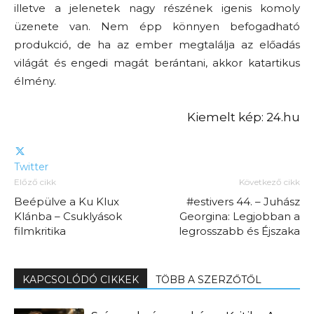
illetve a jelenetek nagy részének igenis komoly
üzenete van. Nem épp könnyen befogadható
produkció, de ha az ember megtalálja az előadás
világát és engedi magát berántani, akkor katartikus
élmény.
Kiemelt kép: 24.hu
Twitter
Előző cikk
Következő cikk
Beépülve a Ku Klux
#estivers 44. – Juhász
Klánba – Csuklyások
Georgina: Legjobban a
filmkritika
legrosszabb és Éjszaka
KAPCSOLÓDÓ CIKKEK
TÖBB A SZERZŐTŐL