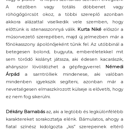
A nézőben vagy totális döbbenet vagy
röhögőgörcsöt okoz, a többi szereplő azonban
akkora alázattal viselkedik vele szemben, hogy
előttünk is istenasszonnyá válik.
Kurta Niké
először a
műsorvezető szerepében, majd új jelmezben már a
főnökasszony ápolónőjeként tűnik fel. Az utóbbinál a
betegesen bolond, bugyuta, emberéletekkel mit
sem törődő kislányt játssza, aki édesen kacarászik,
ahányszor lövöldözhet a gépfegyverrel.
Némedi
Árpád
a sarntrölliek mindenese, aki valóban
mindenben igyekszik segíteni, azonban már a
nevetségesen elmaszkírozott külseje is elővetíti, hogy
ez nem fog sikerülni.
Dékány Barnabás
az, aki a legtöbb és legkülönfélébb
karaktereket sorakoztatja elénk. Bámulatos, ahogy a
fiatal színész kidolgozta „kis” szerepeinek eltérő