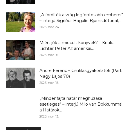
„A fordítók a világ legfontosabb emberei”
– interjú Sigríður Hagalín Björnsdóttirral,...
2023. nov. 24.
Miért jók a midcult könyvek? – Kritika
Lichter Péter Az amerikai...
2023. nov. 16.
André Ferenc – Csuklásgyakorlatok (Parti
Nagy Lajos 70)
2023. nov. 15.
„Mindenfajta határ meghúzása
esetleges” – interjú Milo van Bokkummal,
a Határok...
2023. nov. 13.