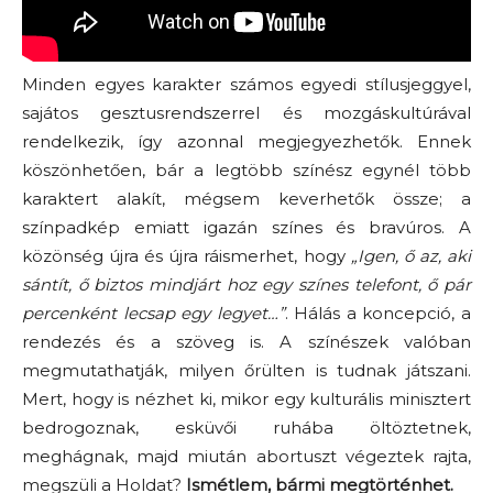
Minden egyes karakter számos egyedi stílusjeggyel,
sajátos gesztusrendszerrel és mozgáskultúrával
rendelkezik, így azonnal megjegyezhetők. Ennek
köszönhetően, bár a legtöbb színész egynél több
karaktert alakít, mégsem keverhetők össze; a
színpadkép emiatt igazán színes és bravúros. A
közönség újra és újra ráismerhet, hogy
„Igen, ő az, aki
sántít, ő biztos mindjárt hoz egy színes telefont, ő pár
percenként lecsap egy legyet…”
. Hálás a koncepció, a
rendezés és a szöveg is. A színészek valóban
megmutathatják, milyen őrülten is tudnak játszani.
Mert, hogy is nézhet ki, mikor egy kulturális minisztert
bedrogoznak, esküvői ruhába öltöztetnek,
meghágnak, majd miután abortuszt végeztek rajta,
megszüli a Holdat?
Ismétlem, bármi megtörténhet.