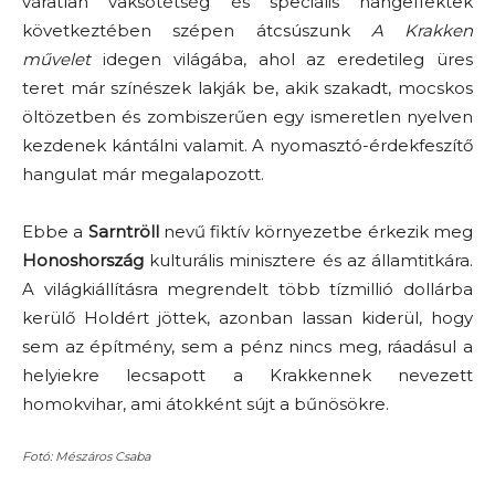
váratlan vaksötétség és speciális hangeffektek
következtében szépen átcsúszunk
A Krakken
művelet
idegen világába, ahol az eredetileg üres
teret már színészek lakják be, akik szakadt, mocskos
öltözetben és zombiszerűen egy ismeretlen nyelven
kezdenek kántálni valamit. A nyomasztó-érdekfeszítő
hangulat már megalapozott.
Ebbe a
Sarntröll
nevű fiktív környezetbe érkezik meg
Honoshország
kulturális minisztere és az államtitkára.
A világkiállításra megrendelt több tízmillió dollárba
kerülő Holdért jöttek, azonban lassan kiderül, hogy
sem az építmény, sem a pénz nincs meg, ráadásul a
helyiekre lecsapott a Krakkennek nevezett
homokvihar, ami átokként sújt a bűnösökre.
Fotó: Mészáros Csaba