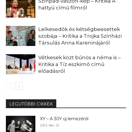
Színpad-vászon-kép – Kritika A
hattyú című filmről
Lelkesedők és kétségbeesettek
szobája – Kritika a Trojka Színházi
Társulás Anna Kareninájáról
Vétkesek közt bűnös a néma is –
Kritika a Tíz eszkimó című
előadásról
LEGUTÓBBI CIKKEK
XY – A 30Y új lemezéről
2023. dec. 22.