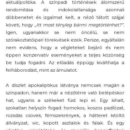
aktuálpolitika. A színpadi történések álomszerű
randomitása és indokolatlansága azonnali
döbbenetet és izgalmat kelt, a néző tátott szájjal
követi, hogy
„Itt most tényleg bármi megtörténhet?”
.
Igen, ugyanakkor se nem öncélú, se nem
szórakoztatóipari törekvések ezek. Persze, egyáltalán
nem evidens, hogy a végleteket bejáró és nem
éppen konzervatív eseményeket a teljes közönség
be tudja fogadni. Az előadás éppúgy kiválthatja a
felháborodást, mint az ámulatot.
A díszlet apokaliptikus látványa nemcsak magán a
színpadon, hanem már a nézőtérre való belépéskor
hat, ugyanis a székeket füst lepi el. Egy kihalt,
szokatlan helyszín fogad: homokos, koszos padlózat,
rozsdás csövek, fémszekrények, a hátteret kitöltő
állványzat, wc, kopott asztalok és falak. És egy