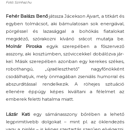
Fotó: Szinhaz.hu
Fehér Balázs Benő
játssza Jácekson Ajvart, a titkárt és
egyben tolmácsot, aki bámulatosan sok energiával,
pörgéssel és lazasággal a bohókás fiatalokat
megidéző, szórakozni kívánó srácot mutatja be.
Molnár Piroska
egyik szerepében a főszervező
asszony, aki kosztümben, szóviccekkel dobálózva jár-
kel. Másik szerepében azonban egy kerekes székes,
robothangú, „újraéleszthető” nagyfőnökként
csodálhatjuk, mely önmagában zseniális humorral és
abszurditással rendelkezik. A röhejes szituáció
ellenére éppúgy képes kiváltani a félelmet az
emberek feletti hatalma miatt.
Lázár Kati
egy sámánasszony bőrében a lehető
legprimitívebb dolgokat – mint pl. az öklendezés
vagy a pisilés – is képes szertartás szerűen elvégezni.