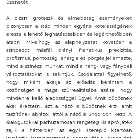
üzenetét.
A bizarr, groteszk és elmebeteg eseményeket
bizonyosan a stáb minden egyéne kötelességének
érezte a lehető leghatásosabban és legérthetőbben
átadni. Mivelhogy az alaphelyzetet követően a
színpadot másfél órányi frenetikus precizitás,
profizmus, pontosság, energia és pörgés jellemezte,
mind a színészi munkát, mind a hang- vagy fénybeli
változtatásokat is tekintjük. Csodálattal figyelhető,
hogy miként akarja az előadás berántani a
közönséget a maga szürrealitásába azáltal, hogy
mindenre kellő alapossággal ügyel. Amit büdösnek
akar éreztetni, azt a néző is büdösnek érzi, amit
taszítónak ábrázol, attól a néző is undorodni kezd. A
dialógusokkal párhuzamosan rengeteg kis apró játék
zajlik a háttérben: az egyik szereplő kitartóan