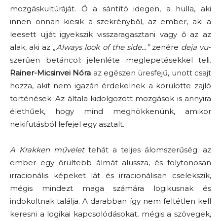
mozgáskultúráját. Ő a sántító idegen, a hulla, aki
innen onnan kiesik a szekrényből, az ember, aki a
leesett ujját igyekszik visszaragasztani vagy ő az az
alak, aki az
„Always look of the side…”
zenére
deja vu
-
szerűen betáncol: jelenléte meglepetésekkel teli.
Rainer-Micsinvei Nóra
az egészen üresfejű, unott csajt
hozza, akit nem igazán érdekelnek a körülötte zajló
történések. Az általa kidolgozott mozgások is annyira
élethűek, hogy mind meghökkenünk, amikor
nekifutásból lefejel egy asztalt.
A Krakken művelet
tehát a teljes álomszerűség; az
ember egy őrültebb álmát alussza, és folytonosan
irracionális képeket lát és irracionálisan cselekszik,
mégis mindezt maga számára logikusnak és
indokoltnak találja. A darabban így nem feltétlen kell
keresni a logikai kapcsolódásokat, mégis a szövegek,