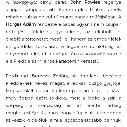
A lepkegyűjtő
című darab
John Fowles
regénye
alapján színpadra vitt kétszereplős thriller, amely
minden túlzás nélkül túlmutat annak műfajiságán. A
Horgas Ádám
rendezte előadás ugyanis nem csupán
rettegést, félelmet, gyötrelmet, az elrabolt és
elrablója történetét meséli el, hanem az emberi lélek
és gondolat torzulását, a legbenső romlottság és
elnyomott, elrejtett rútságot tárja a közönség szeme
elé Freddie és Miranda karakterén keresztül.
Ferdinand (
Bereczki Zoltán
), aki ártatlanul becézve
Freddie-nek nevezi magát, a lepkék buzgó gyűjtője.
Megszámlálhatatlan lepkepreparátumot rejt a háza,
mely éppen azért sokkoló, mert a lepke a szín, a
szépség, a szabadság és az élettel teliség
megtestesítője. Különös, hogy elfogásuk után éppen
az veszik ki belőlük, ami a legcsodálatosabb bennük: