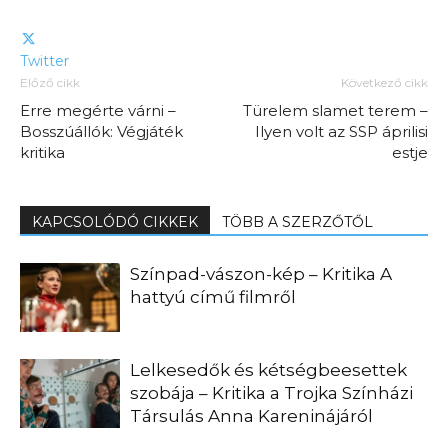
Twitter
Előző cikk
Következő cikk
Erre megérte várni –
Türelem slamet terem –
Bosszúállók: Végjáték
Ilyen volt az SSP áprilisi
kritika
estje
KAPCSOLÓDÓ CIKKEK
TÖBB A SZERZŐTŐL
Színpad-vászon-kép – Kritika A
hattyú című filmről
Lelkesedők és kétségbeesettek
szobája – Kritika a Trojka Színházi
Társulás Anna Kareninájáról