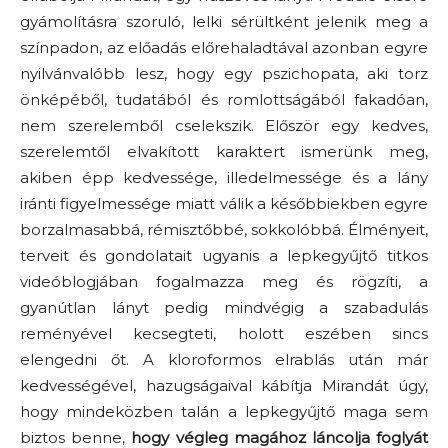
gyámolításra szoruló, lelki sérültként jelenik meg a
színpadon, az előadás előrehaladtával azonban egyre
nyilvánvalóbb lesz, hogy egy pszichopata, aki torz
önképéből, tudatából és romlottságából fakadóan,
nem szerelemből cselekszik. Először egy kedves,
szerelemtől elvakított karaktert ismerünk meg,
akiben épp kedvessége, illedelmessége és a lány
iránti figyelmessége miatt válik a későbbiekben egyre
borzalmasabbá, rémisztőbbé, sokkolóbbá. Élményeit,
terveit és gondolatait ugyanis a lepkegyűjtő titkos
videóblogjában fogalmazza meg és rögzíti, a
gyanútlan lányt pedig mindvégig a szabadulás
reményével kecsegteti, holott eszében sincs
elengedni őt. A kloroformos elrablás után már
kedvességével, hazugságaival kábítja Mirandát úgy,
hogy mindeközben talán a lepkegyűjtő maga sem
biztos benne,
hogy végleg magához láncolja foglyát