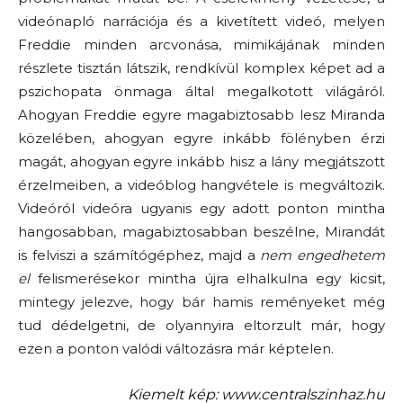
videónapló narrációja és a kivetített videó, melyen
Freddie minden arcvonása, mimikájának minden
részlete tisztán látszik, rendkívül komplex képet ad a
pszichopata önmaga által megalkotott világáról.
Ahogyan Freddie egyre magabiztosabb lesz Miranda
közelében, ahogyan egyre inkább fölényben érzi
magát, ahogyan egyre inkább hisz a lány megjátszott
érzelmeiben, a videóblog hangvétele is megváltozik.
Videóról videóra ugyanis egy adott ponton mintha
hangosabban, magabiztosabban beszélne, Mirandát
is felviszi a számítógéphez, majd a
nem engedhetem
el
felismerésekor mintha újra elhalkulna egy kicsit,
mintegy jelezve, hogy bár hamis reményeket még
tud dédelgetni, de olyannyira eltorzult már, hogy
ezen a ponton valódi változásra már képtelen.
Kiemelt kép: www.centralszinhaz.hu