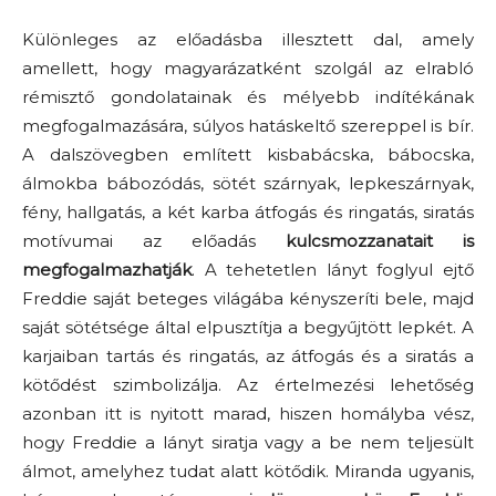
Különleges az előadásba illesztett dal, amely
amellett, hogy magyarázatként szolgál az elrabló
rémisztő gondolatainak és mélyebb indítékának
megfogalmazására, súlyos hatáskeltő szereppel is bír.
A dalszövegben említett kisbabácska, bábocska,
álmokba bábozódás, sötét szárnyak, lepkeszárnyak,
fény, hallgatás, a két karba átfogás és ringatás, siratás
motívumai az előadás
kulcsmozzanatait is
megfogalmazhatják
. A tehetetlen lányt foglyul ejtő
Freddie saját beteges világába kényszeríti bele, majd
saját sötétsége által elpusztítja a begyűjtött lepkét. A
karjaiban tartás és ringatás, az átfogás és a siratás a
kötődést szimbolizálja. Az értelmezési lehetőség
azonban itt is nyitott marad, hiszen homályba vész,
hogy Freddie a lányt siratja vagy a be nem teljesült
álmot, amelyhez tudat alatt kötődik. Miranda ugyanis,