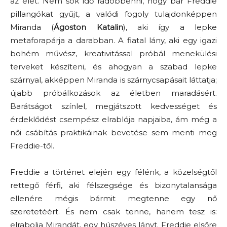
az élet. Nem sok idő rádöbbenni, hogy bár Freddie
pillangókat gyűjt, a valódi fogoly tulajdonképpen
Miranda (
Ágoston Katalin
), aki így a lepke
metaforapárja a darabban. A fiatal lány, aki egy igazi
bohém művész, kreativitással próbál menekülési
terveket készíteni, és ahogyan a szabad lepke
szárnyal, akképpen Miranda is szárnycsapásait láttatja;
újabb próbálkozások az életben maradásért.
Barátságot színlel, megjátszott kedvességet és
érdeklődést csempész elrablója napjaiba, ám még a
női csábítás praktikáinak bevetése sem menti meg
Freddie-től.
Freddie a történet elején egy félénk, a közelségtől
rettegő férfi, aki félszegsége és bizonytalansága
ellenére mégis bármit megtenne egy nő
szeretetéért. És nem csak tenne, hanem tesz is:
elrabolja Mirandát, egy húszéves lányt. Freddie elsőre