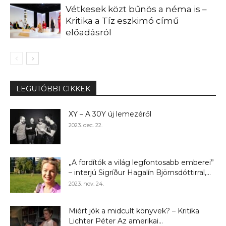
Vétkesek közt bűnös a néma is –
Kritika a Tíz eszkimó című
előadásról
LEGUTÓBBI CIKKEK
XY – A 30Y új lemezéről
2023. dec. 22.
„A fordítók a világ legfontosabb emberei”
– interjú Sigríður Hagalín Björnsdóttirral,...
2023. nov. 24.
Miért jók a midcult könyvek? – Kritika
Lichter Péter Az amerikai...