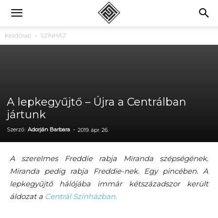
Kezdőlap
SZÍNHÁZ
A lepkegyűjtő – Újra a Centrálban
jártunk
Szerző:
Adorján Barbara
-
2019. ápr. 26.
A szerelmes Freddie rabja Miranda szépségének.
Miranda pedig rabja Freddie-nek. Egy pincében. A
lepkegyűjtő hálójába immár kétszázadszor került
áldozat a
Centrál Színházban.