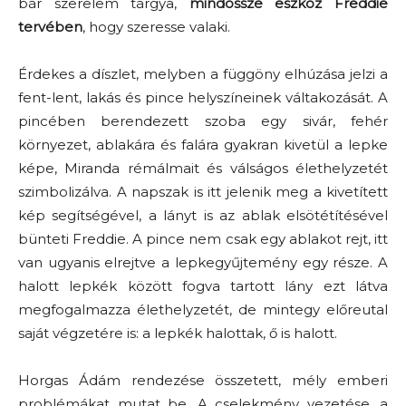
bár szerelem tárgya,
mindössze eszköz Freddie
tervében
, hogy szeresse valaki.
Érdekes a díszlet, melyben a függöny elhúzása jelzi a
fent-lent, lakás és pince helyszíneinek váltakozását. A
pincében berendezett szoba egy sivár, fehér
környezet, ablakára és falára gyakran kivetül a lepke
képe, Miranda rémálmait és válságos élethelyzetét
szimbolizálva. A napszak is itt jelenik meg a kivetített
kép segítségével, a lányt is az ablak elsötétítésével
bünteti Freddie. A pince nem csak egy ablakot rejt, itt
van ugyanis elrejtve a lepkegyűjtemény egy része. A
halott lepkék között fogva tartott lány ezt látva
megfogalmazza élethelyzetét, de mintegy előreutal
saját végzetére is: a lepkék halottak, ő is halott.
Horgas Ádám rendezése összetett, mély emberi
problémákat mutat be. A cselekmény vezetése, a