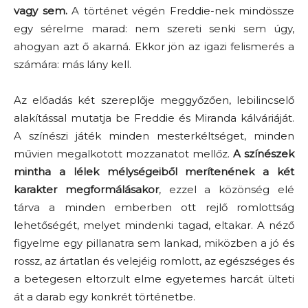
vagy sem.
A történet végén Freddie-nek mindössze
egy sérelme marad: nem szereti senki sem úgy,
ahogyan azt ő akarná. Ekkor jön az igazi felismerés a
számára: más lány kell.
Az előadás két szereplője meggyőzően, lebilincselő
alakítással mutatja be Freddie és Miranda kálváriáját.
A színészi játék minden mesterkéltséget, minden
művien megalkotott mozzanatot mellőz.
A színészek
mintha a lélek mélységeiből merítenének a két
karakter megformálásakor
, ezzel a közönség elé
tárva a minden emberben ott rejlő romlottság
lehetőségét, melyet mindenki tagad, eltakar. A néző
figyelme egy pillanatra sem lankad, miközben a jó és
rossz, az ártatlan és velejéig romlott, az egészséges és
a betegesen eltorzult elme egyetemes harcát ülteti
át a darab egy konkrét történetbe.