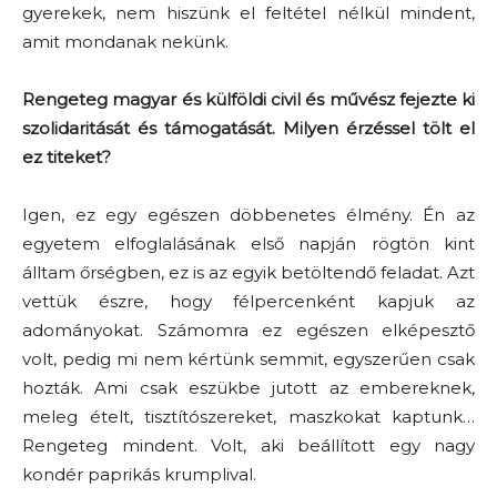
gyerekek, nem hiszünk el feltétel nélkül mindent,
amit mondanak nekünk.
Rengeteg magyar és külföldi civil és művész fejezte ki
szolidaritását és támogatását. Milyen érzéssel tölt el
ez titeket?
Igen, ez egy egészen döbbenetes élmény. Én az
egyetem elfoglalásának első napján rögtön kint
álltam őrségben, ez is az egyik betöltendő feladat. Azt
vettük észre, hogy félpercenként kapjuk az
adományokat. Számomra ez egészen elképesztő
volt, pedig mi nem kértünk semmit, egyszerűen csak
hozták. Ami csak eszükbe jutott az embereknek,
meleg ételt, tisztítószereket, maszkokat kaptunk…
Rengeteg mindent. Volt, aki beállított egy nagy
kondér paprikás krumplival.