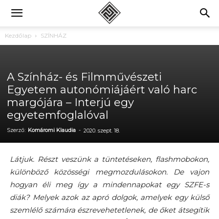
Kezdőlap
SZÍNHÁZ
A Színház- és Filmművészeti
Egyetem autonómiájáért való harc
margójára – Interjú egy
egyetemfoglalóval
Szerző:
Komáromi Klaudia
-
2020. szept. 18.
Látjuk. Részt veszünk a tüntetéseken, flashmobokon,
különböző közösségi megmozdulásokon. De vajon
hogyan éli meg így a mindennapokat egy SZFE-s
diák? Melyek azok az apró dolgok, amelyek egy külső
szemlélő számára észrevehetetlenek, de őket átsegítik