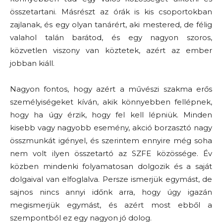
összetartani. Másrészt az órák is kis csoportokban
zajlanak, és egy olyan tanárért, aki mestered, de félig
valahol talán barátod, és egy nagyon szoros,
közvetlen viszony van köztetek, azért az ember
jobban kiáll.
Nagyon fontos, hogy azért a művészi szakma erős
személyiségeket kíván, akik könnyebben fellépnek,
hogy ha úgy érzik, hogy fel kell lépniük. Minden
kisebb vagy nagyobb esemény, akció borzasztó nagy
összmunkát igényel, és szerintem ennyire még soha
nem volt ilyen összetartó az SZFE közössége. Év
közben mindenki folyamatosan dolgozik és a saját
dolgaival van elfoglalva. Persze ismerjük egymást, de
sajnos nincs annyi időnk arra, hogy úgy igazán
megismerjük egymást, és azért most ebből a
szempontból ez egy nagyon jó dolog.