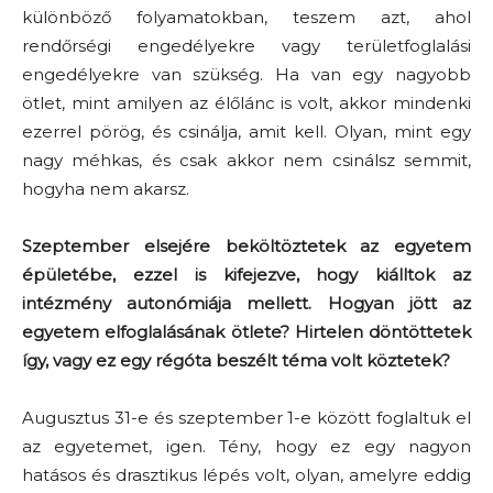
különböző folyamatokban, teszem azt, ahol
rendőrségi engedélyekre vagy területfoglalási
engedélyekre van szükség. Ha van egy nagyobb
ötlet, mint amilyen az élőlánc is volt, akkor mindenki
ezerrel pörög, és csinálja, amit kell. Olyan, mint egy
nagy méhkas, és csak akkor nem csinálsz semmit,
hogyha nem akarsz.
Szeptember elsejére beköltöztetek az egyetem
épületébe, ezzel is kifejezve, hogy kiálltok az
intézmény autonómiája mellett. Hogyan jött az
egyetem elfoglalásának ötlete? Hirtelen döntöttetek
így, vagy ez egy régóta beszélt téma volt köztetek?
Augusztus 31-e és szeptember 1-e között foglaltuk el
az egyetemet, igen. Tény, hogy ez egy nagyon
hatásos és drasztikus lépés volt, olyan, amelyre eddig