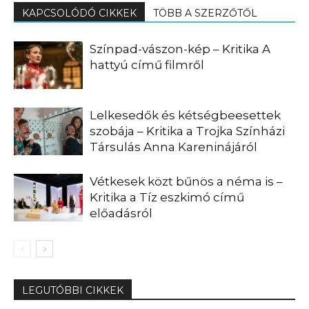
KAPCSOLÓDÓ CIKKEK
TÖBB A SZERZŐTŐL
Színpad-vászon-kép – Kritika A
hattyú című filmről
Lelkesedők és kétségbeesettek
szobája – Kritika a Trojka Színházi
Társulás Anna Kareninájáról
Vétkesek közt bűnös a néma is –
Kritika a Tíz eszkimó című
előadásról
LEGUTÓBBI CIKKEK