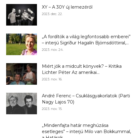
XY – A 30Y új lemezéről
2023. dec. 22.
„A fordítók a világ legfontosabb emberei”
– interjú Sigríður Hagalín Björnsdóttirral,...
2023. nov. 24.
Miért jók a midcult könyvek? – Kritika
Lichter Péter Az amerikai...
2023. nov. 16.
André Ferenc – Csuklásgyakorlatok (Parti
Nagy Lajos 70)
2023. nov. 15.
„Mindenfajta határ meghúzása
esetleges” – interjú Milo van Bokkummal,
a Határok...