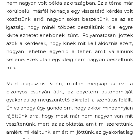
nem nagyon volt példa az országban. Ez a téma már
körülbelül másfél hónapja egy visszatérő kérdés volt
közöttünk, erről nagyon sokat beszéltünk, de az az
igazság, hogy minél többet beszéltünk róla, egyre
kivitelezhetetlenebbnek tűnt. Folyamatosan jöttek
azok a kérdések, hogy kinek mit kell áldoznia ezért,
hogyan lehetne egyenlő a teher, amit vállalnunk
kellene. Ezek után egy ideig nem nagyon beszéltünk
róla.
Majd augusztus 31-én, miután megkaptuk ezt a
bizonyos csúnyán átírt, az egyetem autonómiáját
gyakorlatilag megszüntető okiratot, a szenátus felállt.
Én valahogy úgy gondolom, hogy akkor mindannyian
rájöttünk arra, hogy most már nem nagyon van mit
veszítenünk, mert az az oktatás, amit mi szerettünk,
amiért mi kiálltunk, amiért mi jöttünk, az gyakorlatilag