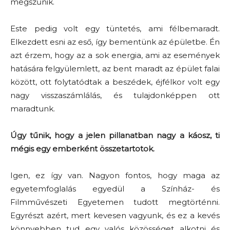
megszűnik.
Este pedig volt egy tüntetés, ami félbemaradt.
Elkezdett esni az eső, így bementünk az épületbe. Én
azt érzem, hogy az a sok energia, ami az események
hatására felgyülemlett, az bent maradt az épület falai
között, ott folytatódtak a beszédek, éjfélkor volt egy
nagy visszaszámlálás, és tulajdonképpen ott
maradtunk.
Úgy tűnik, hogy a jelen pillanatban nagy a káosz, ti
mégis egy emberként összetartotok.
Igen, ez így van. Nagyon fontos, hogy maga az
egyetemfoglalás egyedül a Színház- és
Filmművészeti Egyetemen tudott megtörténni.
Egyrészt azért, mert kevesen vagyunk, és ez a kevés
könnyebben tud egy valós közösséget alkotni és