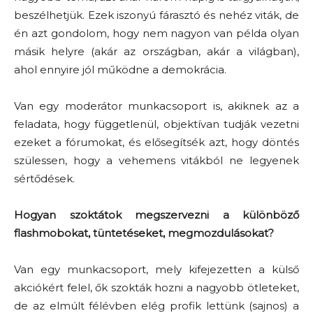
beszélhetjük. Ezek iszonyú fárasztó és nehéz viták, de
én azt gondolom, hogy nem nagyon van példa olyan
másik helyre (akár az országban, akár a világban),
ahol ennyire jól működne a demokrácia.
Van egy moderátor munkacsoport is, akiknek az a
feladata, hogy függetlenül, objektívan tudják vezetni
ezeket a fórumokat, és elősegítsék azt, hogy döntés
szülessen, hogy a vehemens vitákból ne legyenek
sértődések.
Hogyan szoktátok megszervezni a különböző
flashmobokat, tüntetéseket, megmozdulásokat?
Van egy munkacsoport, mely kifejezetten a külső
akciókért felel, ők szokták hozni a nagyobb ötleteket,
de az elmúlt félévben elég profik lettünk (sajnos) a