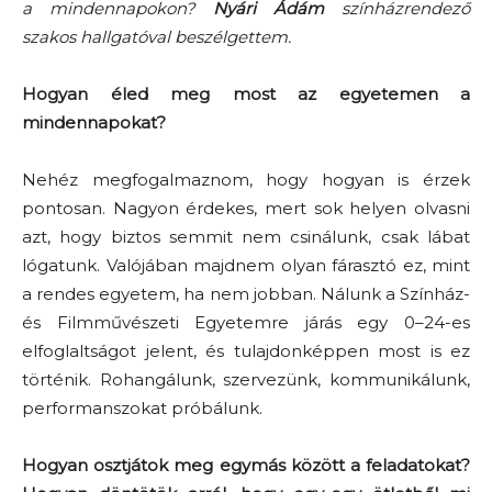
a mindennapokon?
Nyári Ádám
színházrendező
szakos hallgatóval beszélgettem.
Hogyan éled meg most az egyetemen a
mindennapokat?
Nehéz megfogalmaznom, hogy hogyan is érzek
pontosan. Nagyon érdekes, mert sok helyen olvasni
azt, hogy biztos semmit nem csinálunk, csak lábat
lógatunk. Valójában majdnem olyan fárasztó ez, mint
a rendes egyetem, ha nem jobban. Nálunk a Színház-
és Filmművészeti Egyetemre járás egy 0–24-es
elfoglaltságot jelent, és tulajdonképpen most is ez
történik. Rohangálunk, szervezünk, kommunikálunk,
performanszokat próbálunk.
Hogyan osztjátok meg egymás között a feladatokat?