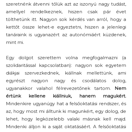
szeretnénk átvenni tőlük azt az iszonyú nagy tudást,
amellyel rendelkeznek, hiszen csak pár évet
tölthetünk itt. Nagyon sok kérdés van arról, hogy a
kettőt össze lehet-e egyeztetni, hiszen a jelenlegi
tanáraink is ugyanazért az autonómiáért küzdenek,
mint mi.
Egy dolgot szerettem volna megfogalmazni (a
szolidaritással kapcsolatban): nagyon sok egyetem
diákjai szervezkednek, kiállnak mellettünk, ami
egyrészt nagyon nagy és csodálatos dolog,
ugyanakkor valahol félrevezetőnek tartom.
Nem
értünk kellene kiállniuk, hanem magukért.
Mindenkire ugyanúgy hat a felsőoktatási rendszer, és
az, hogy most mi álltunk ki magunkért, egy dolog, de
lehet, hogy legközelebb valaki másnak kell majd.
Mindenki álljon ki a saját oktatásáért. A felsőoktatási