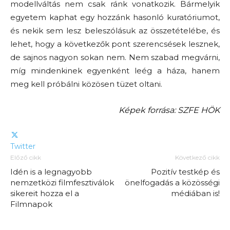
modellváltás nem csak ránk vonatkozik. Bármelyik
egyetem kaphat egy hozzánk hasonló kuratóriumot,
és nekik sem lesz beleszólásuk az összetételébe, és
lehet, hogy a következők pont szerencsések lesznek,
de sajnos nagyon sokan nem. Nem szabad megvárni,
míg mindenkinek egyenként leég a háza, hanem
meg kell próbálni közösen tüzet oltani.
Képek forrása: SZFE HÖK
Twitter
Előző cikk
Következő cikk
Idén is a legnagyobb
Pozitív testkép és
nemzetközi filmfesztiválok
önelfogadás a közösségi
sikereit hozza el a
médiában is!
Filmnapok