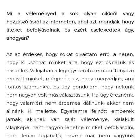
Mi a véleményed a sok olyan cikkről vagy
hozzászólásról az interneten, ahol azt mondják, hogy
titeket befolyásolnak, és ezért cselekedtek úgy,
ahogyan?
Az az érdekes, hogy sokat olvastam erről a neten,
hogy ki uszíthat minket arra, hogy ezt csináljuk és
hasonlók. Valójában a legegyszerűbb emberi tényező
motivál minket, mégpedig az, hogy megvédjük, ami
fontos számunkra, és úgy gondolom, hogy nekünk
nem nagyon volt más választásunk. Ha úgy éreznénk,
hogy valamiért nem érdemes kiállnunk, akkor nem
állnánk ki mellette. Egyetemre felnőtt emberek
járnak, akiknek van saját véleménye, kialakult
világképe, nem nagyon lehetne minket befolyásolni,
nem lenne foganatja, hiszen már nem vagyunk