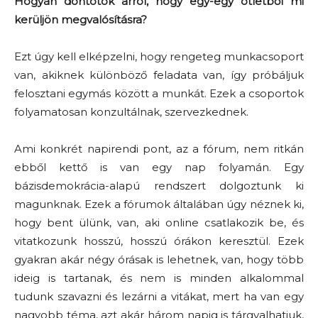
Hogyan döntötök arról, hogy egy-egy ötletből mi
kerüljön megvalósításra?
Ezt úgy kell elképzelni, hogy rengeteg munkacsoport
van, akiknek különböző feladata van, így próbáljuk
felosztani egymás között a munkát. Ezek a csoportok
folyamatosan konzultálnak, szervezkednek.
Ami konkrét napirendi pont, az a fórum, nem ritkán
ebből kettő is van egy nap folyamán. Egy
bázisdemokrácia-alapú rendszert dolgoztunk ki
magunknak. Ezek a fórumok általában úgy néznek ki,
hogy bent ülünk, van, aki online csatlakozik be, és
vitatkozunk hosszú, hosszú órákon keresztül. Ezek
gyakran akár négy órásak is lehetnek, van, hogy több
ideig is tartanak, és nem is minden alkalommal
tudunk szavazni és lezárni a vitákat, mert ha van egy
nagyobb téma, azt akár három napig is tárgyalhatjuk,