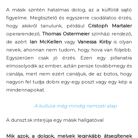
A másik szintén hatalmas dolog, az a külföldi sajtó
figyelme. Megtisztelő és egyszerre csodálatos érzés,
hogy akikről tanulunk, például
Cristoph Martaler
operarendező
,
Thomas Ostermeier
színházi rendező,
de azért
Ian McKellen
vagy
Vanessa Kirby
is olyan
nevek, ahonnan nem tudom, hogy hova van följebb.
Egyszerűen csak jó érzés. Ezen egy pillanatra
elmosolyodik az ember, aztán persze továbbmegy és
csinálja, mert nem ezért csináljuk, de az biztos, hogy
nagyon fel tudja dobni egy-egy poszt vagy egy kép a
mindennapokat.
A kultúra még mindig nemzeti alap
A dunszt.sk interjúja egy másik hallgatóval
Mik azok, a dolgok, melyek leginkább átsegítenek