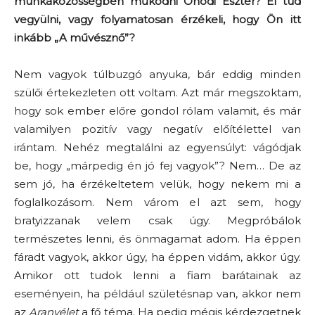
munkaközösségben működni
Ónodi Eszter
? El tud
vegyülni, vagy folyamatosan érzékeli, hogy Ön itt
inkább „A művésznő”?
Nem vagyok túlbuzgó anyuka, bár eddig minden
szülői értekezleten ott voltam. Azt már megszoktam,
hogy sok ember előre gondol rólam valamit, és már
valamilyen pozitív vagy negatív előítélettel van
irántam. Nehéz megtalálni az egyensúlyt: vágódjak
be, hogy „márpedig én jó fej vagyok”? Nem… De az
sem jó, ha érzékeltetem velük, hogy nekem mi a
foglalkozásom. Nem várom el azt sem, hogy
bratyizzanak velem csak úgy. Megpróbálok
természetes lenni, és önmagamat adom. Ha éppen
fáradt vagyok, akkor úgy, ha éppen vidám, akkor úgy.
Amikor ott tudok lenni a fiam barátainak az
eseményein, ha például születésnap van, akkor nem
az
Aranyélet
a fő téma. Ha pedig mégis kérdezgetnek