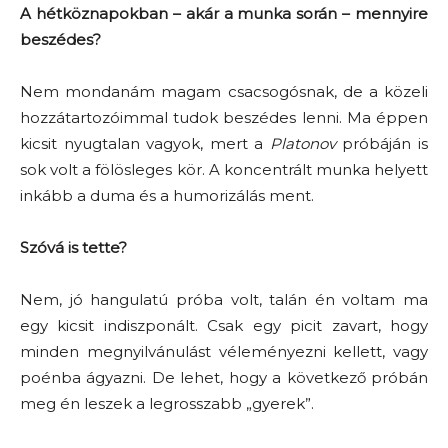
A hétköznapokban – akár a munka során – mennyire
beszédes?
Nem mondanám magam csacsogósnak, de a közeli
hozzátartozóimmal tudok beszédes lenni. Ma éppen
kicsit nyugtalan vagyok, mert a
Platonov
próbáján is
sok volt a fölösleges kör. A koncentrált munka helyett
inkább a duma és a humorizálás ment.
Szóvá is tette?
Nem, jó hangulatú próba volt, talán én voltam ma
egy kicsit indiszponált. Csak egy picit zavart, hogy
minden megnyilvánulást véleményezni kellett, vagy
poénba ágyazni. De lehet, hogy a következő próbán
meg én leszek a legrosszabb „gyerek”.