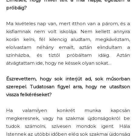
próbáig?
Ma kivételes nap van, mert itthon van a párom, és a
kisfiamnak nem volt iskolája. Nem kellett annyira
korán kelni, fél kilencig aludtam, megkávéztam,
elolvastam néhány emailt, aztán elindultam a
színházba, és tíztől próbáltam idáig. Aztán
átvágtattam ide, hogy ne késsek olyan sokat…
Észrevettem, hogy sok interjút ad, sok műsorban
szerepel. Tudatosan figyel arra, hogy ne utasítson
vissza felkéréseket?
Ha valamilyen konkrét munka kapcsán
megkeresnek, vagy ha szakmai újdonságokról be
tudok számolni, szívesen mondok igent. Hála
Istennek az utóbbi időben elég sok szakmai újdonság