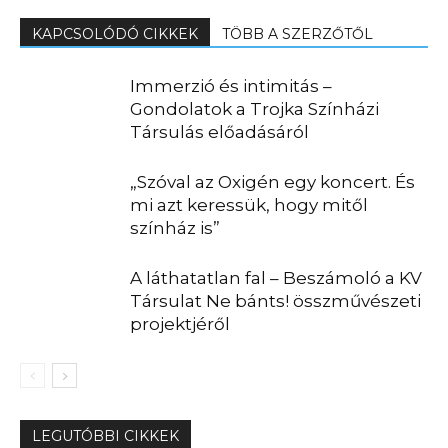
KAPCSOLÓDÓ CIKKEK
TÖBB A SZERZŐTŐL
Immerzió és intimitás –
Gondolatok a Trojka Színházi
Társulás előadásáról
„Szóval az Oxigén egy koncert. És
mi azt keressük, hogy mitől
színház is”
A láthatatlan fal – Beszámoló a KV
Társulat Ne bánts! összművészeti
projektjéről
LEGUTÓBBI CIKKEK