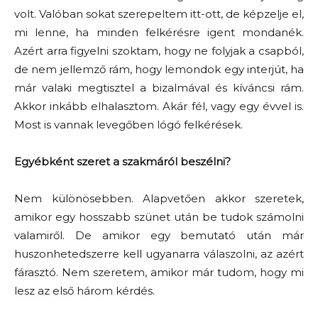
volt. Valóban sokat szerepeltem itt-ott, de képzelje el,
mi lenne, ha minden felkérésre igent mondanék.
Azért arra figyelni szoktam, hogy ne folyjak a csapból,
de nem jellemző rám, hogy lemondok egy interjút, ha
már valaki megtisztel a bizalmával és kíváncsi rám.
Akkor inkább elhalasztom. Akár fél, vagy egy évvel is.
Most is vannak levegőben lógó felkérések.
Egyébként szeret a szakmáról beszélni?
Nem különösebben. Alapvetően akkor szeretek,
amikor egy hosszabb szünet után be tudok számolni
valamiről. De amikor egy bemutató után már
huszonhetedszerre kell ugyanarra válaszolni, az azért
fárasztó. Nem szeretem, amikor már tudom, hogy mi
lesz az első három kérdés.