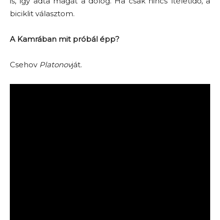
is, így adta magát a dolog. Ha csak nincs ítéletidő, a
biciklit választom.
A Kamrában mit próbál épp?
Csehov
Platonov
ját.