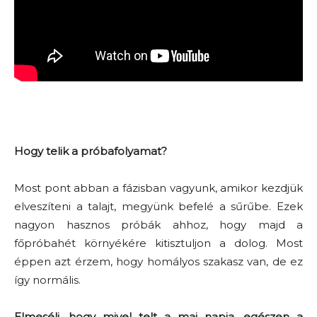
Hogy telik a próbafolyamat?
Most pont abban a fázisban vagyunk, amikor kezdjük
elveszíteni a talajt, megyünk befelé a sűrűbe. Ezek
nagyon hasznos próbák ahhoz, hogy majd a
főpróbahét környékére kitisztuljon a dolog. Most
éppen azt érzem, hogy homályos szakasz van, de ez
így normális.
Elmeséli, hogy mivel telt a mai napja, egészen a