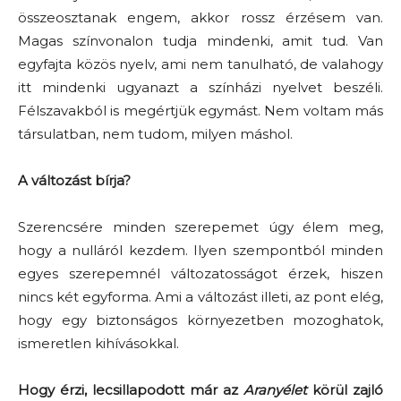
összeosztanak engem, akkor rossz érzésem van.
Magas színvonalon tudja mindenki, amit tud. Van
egyfajta közös nyelv, ami nem tanulható, de valahogy
itt mindenki ugyanazt a színházi nyelvet beszéli.
Félszavakból is megértjük egymást. Nem voltam más
társulatban, nem tudom, milyen máshol.
A változást bírja?
Szerencsére minden szerepemet úgy élem meg,
hogy a nulláról kezdem. Ilyen szempontból minden
egyes szerepemnél változatosságot érzek, hiszen
nincs két egyforma. Ami a változást illeti, az pont elég,
hogy egy biztonságos környezetben mozoghatok,
ismeretlen kihívásokkal.
Hogy érzi, lecsillapodott már az
Aranyélet
körül zajló