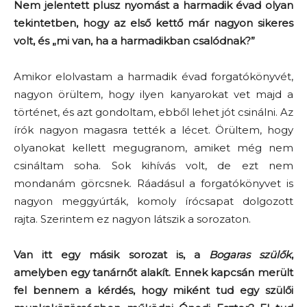
Nem jelentett plusz nyomást a harmadik évad olyan
tekintetben, hogy az első kettő már nagyon sikeres
volt, és „mi van, ha a harmadikban csalódnak?”
Amikor elolvastam a harmadik évad forgatókönyvét,
nagyon örültem, hogy ilyen kanyarokat vet majd a
történet, és azt gondoltam, ebből lehet jót csinálni. Az
írók nagyon magasra tették a lécet. Örültem, hogy
olyanokat kellett megugranom, amiket még nem
csináltam soha. Sok kihívás volt, de ezt nem
mondanám görcsnek. Ráadásul a forgatókönyvet is
nagyon meggyúrták, komoly írócsapat dolgozott
rajta. Szerintem ez nagyon látszik a sorozaton.
Van itt egy másik sorozat is, a
Bogaras szülők
,
amelyben egy tanárnőt alakít. Ennek kapcsán merült
fel bennem a kérdés, hogy miként tud egy szülői