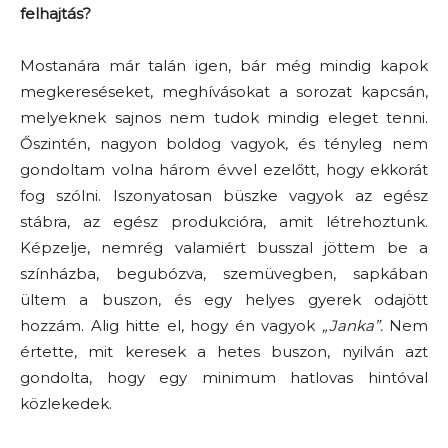
felhajtás?
Mostanára már talán igen, bár még mindig kapok
megkereséseket, meghívásokat a sorozat kapcsán,
melyeknek sajnos nem tudok mindig eleget tenni.
Őszintén, nagyon boldog vagyok, és tényleg nem
gondoltam volna három évvel ezelőtt, hogy ekkorát
fog szólni. Iszonyatosan büszke vagyok az egész
stábra, az egész produkcióra, amit létrehoztunk.
Képzelje, nemrég valamiért busszal jöttem be a
színházba, begubózva, szemüvegben, sapkában
ültem a buszon, és egy helyes gyerek odajött
hozzám. Alig hitte el, hogy én vagyok
„Janka”.
Nem
értette, mit keresek a hetes buszon, nyilván azt
gondolta, hogy egy minimum hatlovas hintóval
közlekedek.