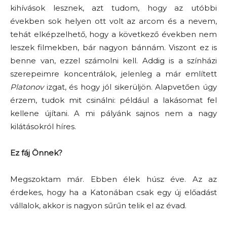
kihívások lesznek, azt tudom, hogy az utóbbi
években sok helyen ott volt az arcom és a nevem,
tehát elképzelhető, hogy a következő években nem
leszek filmekben, bár nagyon bánnám. Viszont ez is
benne van, ezzel számolni kell. Addig is a színházi
szerepeimre koncentrálok, jelenleg a már említett
Platonov
izgat, és hogy jól sikerüljön. Alapvetően úgy
érzem, tudok mit csinálni: például a lakásomat fel
kellene újítani. A mi pályánk sajnos nem a nagy
kilátásokról híres.
Ez fáj Önnek?
Megszoktam már. Ebben élek húsz éve. Az az
érdekes, hogy ha a Katonában csak egy új előadást
vállalok, akkor is nagyon sűrűn telik el az évad.