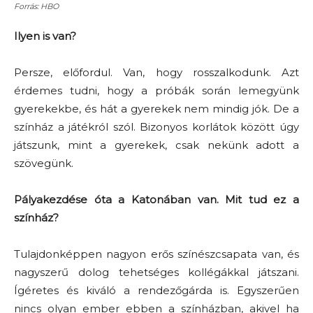
Forrás: HBO
Ilyen is van?
Persze, előfordul. Van, hogy rosszalkodunk. Azt
érdemes tudni, hogy a próbák során lemegyünk
gyerekekbe, és hát a gyerekek nem mindig jók. De a
színház a játékról szól. Bizonyos korlátok között úgy
játszunk, mint a gyerekek, csak nekünk adott a
szövegünk.
Pályakezdése óta a Katonában van. Mit tud ez a
színház?
Tulajdonképpen nagyon erős színészcsapata van, és
nagyszerű dolog tehetséges kollégákkal játszani.
Ígéretes és kiváló a rendezőgárda is. Egyszerűen
nincs olyan ember ebben a színházban, akivel ha