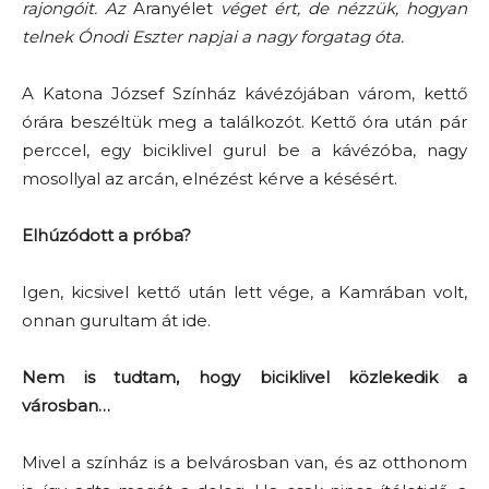
rajongóit. Az
Aranyélet
véget ért, de nézzük, hogyan
telnek Ónodi Eszter napjai a nagy forgatag óta.
A Katona József Színház kávézójában várom, kettő
órára beszéltük meg a találkozót. Kettő óra után pár
perccel, egy biciklivel gurul be a kávézóba, nagy
mosollyal az arcán, elnézést kérve a késésért.
Elhúzódott a próba?
Igen, kicsivel kettő után lett vége, a Kamrában volt,
onnan gurultam át ide.
Nem is tudtam, hogy biciklivel közlekedik a
városban…
Mivel a színház is a belvárosban van, és az otthonom