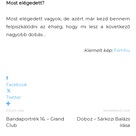
Most elégedett?
Most elégedett vagyok, de azért már kezd bennem
felpiszkálódni az éhség, hogy mi lesz a következő
nagyobb dobás…
Kiemelt kép:
Filmhu
Facebook
Twitter
Előző cikk
Következő cikk
Bandaportrék 16. – Grand
Doboz – Sárközi Balázs
Club
írása