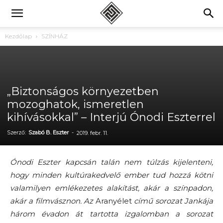
Kezdőlap
SZÍNHÁZ
„Biztonságos környezetben
mozoghatok, ismeretlen
kihívásokkal” – Interjú Ónodi Eszterrel
Szerző:
Szabó B. Eszter
-
2019. febr. 11.
Ónodi Eszter kapcsán talán nem túlzás kijelenteni,
hogy minden kultúrakedvelő ember tud hozzá kötni
valamilyen emlékezetes alakítást, akár a színpadon,
akár a filmvásznon. Az
Aranyélet
című sorozat Jankája
három évadon át tartotta izgalomban a sorozat