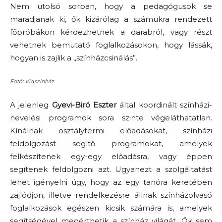
Nem utolsó sorban, hogy a pedagógusok se
maradjanak ki, ők kizárólag a számukra rendezett
főpróbákon kérdezhetnek a darabról, vagy részt
vehetnek bemutató foglalkozásokon, hogy lássák,
hogyan is zajlik a „színházcsinálás”.
Fotó: Vígszínház
A jelenleg
Gyevi-Biró Eszter
által koordinált színházi-
nevelési programok sora szinte végeláthatatlan.
Kínálnak osztálytermi előadásokat, színházi
feldolgozást segítő programokat, amelyek
felkészítenek egy-egy előadásra, vagy éppen
segítenek feldolgozni azt. Ugyanezt a szolgáltatást
lehet igényelni úgy, hogy az egy tanóra keretében
zajlódjon, illetve rendelkezésre állnak színházolvasó
foglalkozások egészen kicsik számára is, amelyek
segítségével megérthetik a színház világát. Ők sem