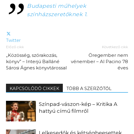
Budapesti műhelyek
színházszeretőknek 1.
Twitter
Előző cikk
Következő cikk
„Közösség, szórakozás,
Öregember nem
könyv” – Interjú Balláné
vénember – Al Pacino 78
Sárosi Ágnes könyvtárossal
éves
KAPCSOLÓDÓ CIKKEK
TÖBB A SZERZŐTŐL
Színpad-vászon-kép – Kritika A
hattyú című filmről
Lelkesedők és kétségbeesettek