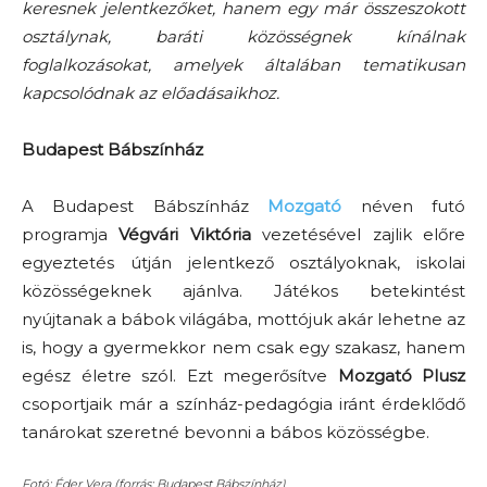
keresnek jelentkezőket, hanem egy már összeszokott
osztálynak, baráti közösségnek kínálnak
foglalkozásokat, amelyek általában tematikusan
kapcsolódnak az előadásaikhoz.
Budapest Bábszínház
A Budapest Bábszínház
Mozgató
néven futó
programja
Végvári Viktória
vezetésével zajlik előre
egyeztetés útján jelentkező osztályoknak, iskolai
közösségeknek ajánlva. Játékos betekintést
nyújtanak a bábok világába, mottójuk akár lehetne az
is, hogy a gyermekkor nem csak egy szakasz, hanem
egész életre szól. Ezt megerősítve
Mozgató Plusz
csoportjaik már a színház-pedagógia iránt érdeklődő
tanárokat szeretné bevonni a bábos közösségbe.
Fotó: Éder Vera (forrás: Budapest Bábszínház)