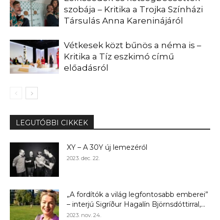
szobája – Kritika a Trojka Színházi
Társulás Anna Kareninájáról
Vétkesek közt bűnös a néma is –
Kritika a Tíz eszkimó című
előadásról
LEGUTÓBBI CIKKEK
XY – A 30Y új lemezéről
2023. dec. 22.
„A fordítók a világ legfontosabb emberei”
– interjú Sigríður Hagalín Björnsdóttirral,...
2023. nov. 24.