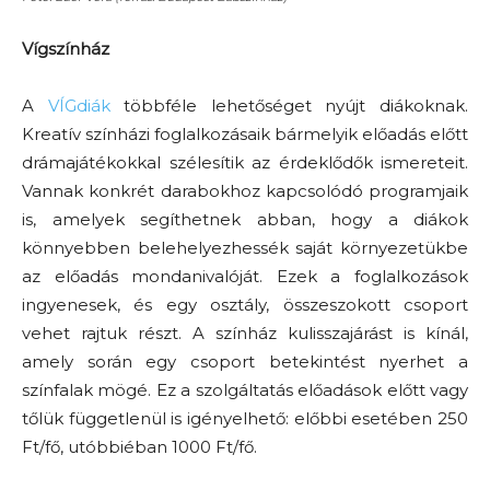
Vígszínház
A
VÍGdiák
többféle lehetőséget nyújt diákoknak.
Kreatív színházi foglalkozásaik bármelyik előadás előtt
drámajátékokkal szélesítik az érdeklődők ismereteit.
Vannak konkrét darabokhoz kapcsolódó programjaik
is, amelyek segíthetnek abban, hogy a diákok
könnyebben belehelyezhessék saját környezetükbe
az előadás mondanivalóját. Ezek a foglalkozások
ingyenesek, és egy osztály, összeszokott csoport
vehet rajtuk részt. A színház kulisszajárást is kínál,
amely során egy csoport betekintést nyerhet a
színfalak mögé. Ez a szolgáltatás előadások előtt vagy
tőlük függetlenül is igényelhető: előbbi esetében 250
Ft/fő, utóbbiéban 1000 Ft/fő.