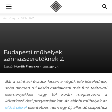
Kezdőlap
SZÍNHÁZ
Budapesti műhelyek
színházszeretőknek 2.
Szerző:
Horváth Franciska
-
2018. ápr. 24.
Bár a színházi évadok lassan a végük felé közelednek,
soha nincsen túl későn csatlakozni már futó teátrumi
eseményekhez vagy túl korán megtervezni a
következő őszi programjainkat. Az alábbi műhelyek az
előző cikkel
ellentétben nem egy új, állandó csapathoz