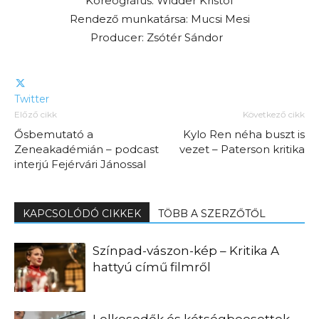
Koreográfus: Widder Kristóf
Rendező munkatársa: Mucsi Mesi
Producer:
Zsótér Sándor
Twitter
Előző cikk
Következő cikk
Ősbemutató a
Kylo Ren néha buszt is
Zeneakadémián – podcast
vezet – Paterson kritika
interjú Fejérvári Jánossal
KAPCSOLÓDÓ CIKKEK
TÖBB A SZERZŐTŐL
Színpad-vászon-kép – Kritika A
hattyú című filmről