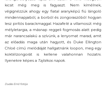
kicsit még meg is fagyaszt. Nem kímélnek,
végignézzük ahogy egy fiatal aranyképű fiú lángoló
mindennapjaiból, a borból és zongoraszóból hogyan
lesz pirítós barackmaggal. Hazafelé a villamosút még
mélyletargia, a másnap reggeli fogmosás alatt pedig
már narancsalakú a szívünk, a lenyomat marad, amit
az előadás maga után hagyott, és Duke Ellington
Chloé című melódiáját hallgatnánk loopon, meg egy
koktélzongorát is kellene valahonnan hozatni.
Ilyenekre képes a
Tajtékos napok.
Dudás Ernő fotója