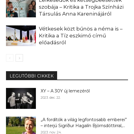
Lelkesedők és kétségbeesettek
szobája – Kritika a Trojka Színházi
Társulás Anna Kareninájáról
Vétkesek közt bűnös a néma is –
Kritika a Tíz eszkimó című
előadásról
LEGUTÓBBI CIKKEK
XY – A 30Y új lemezéről
2023. dec. 22.
„A fordítók a világ legfontosabb emberei”
– interjú Sigríður Hagalín Björnsdóttirral,...
2023. nov. 24.