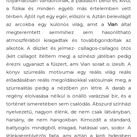
folyamatosan vándorolnak, a padláson belül és kívül,
a fizikai és minden egyéb más értelemben vett
térben. Ajtót nyit egy egér, először is. Aztán belevilágít
az arcokba egy különös világ, amit a
Vian
által
megteremtett semmihez sem hasonlítható
atmoszférából kiragadtak és továbbgondoltak az
alkotók. A díszlet és jelmez- csillagos-csillagos ötös
(két csillagot ítéltem meg) a színészi játéban pedig
érezni ugyanazt a fűszert, ami Vian sorait is ízesíti. A
könyv szürreális motívumai egy reális világ reális
előadásában reális megoldásokkal valósulnak meg, a
szürrealitás pedig a nézőben jön létre. A darab a
regény elolvasása nélkül is önálló varázzsal bír, és a
történet ismeretében sem csalódás. Abszurd színházi
nyelvezetű, nagyon élénk, de nem csak látványban,
harsány, de nem hangokban. Kimozdít a standard,
battyogós mindigből, elragad, hatással van, sodor. A
lélekgereblyézős fajta, ami aztán a kinti hidegben