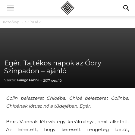
Kezdőlap
SZÍNHÁZ
Egér. Tajtékos napok az Ódry
Színpadon – ajánló
Szerző:
Faragó Fanni
-
2017. dec. 10.
Colin beleszeret Chloéba. Chloé beleszeret Colinbe.
Chloénak lótusz nő a tüdejében. Egér.
Boris Viannak létezik egy kreálmánya, amit alkotott.
Az lehetett, hogy keresett rengeteg betűt,