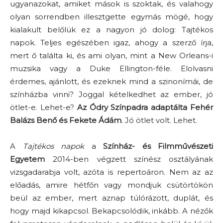
ugyanazokat, amiket mások is szoktak, és valahogy
olyan sorrendben illesztgette egymás mögé, hogy
kialakult belőlük ez a nagyon jó dolog:
Tajtékos
napok.
Teljes egészében igaz, ahogy a szerző írja,
mert ő találta ki, és ami olyan, mint a New Orleans-i
muzsika vagy a Duke Ellington-féle. Elolvasni
érdemes, ajánlott, és ezeknek mind a szinonímái, de
színházba vinni? Joggal kételkedhet az ember, jó
ötlet-e. Lehet-e?
Az Ódry Színpadra adaptálta Fehér
Balázs Benő és Fekete Ádám
. Jó ötlet volt. Lehet.
A
Tajtékos napok
a
Színház- és Filmművészeti
Egyetem
2014-ben végzett színész osztályának
vizsgadarabja volt, azóta is repertoáron. Nem az az
előadás, amire hétfőn vagy mondjuk csütörtökön
beül az ember, mert aznap túlórázott, duplát, és
hogy majd kikapcsol. Bekapcsolódik, inkább. A nézők