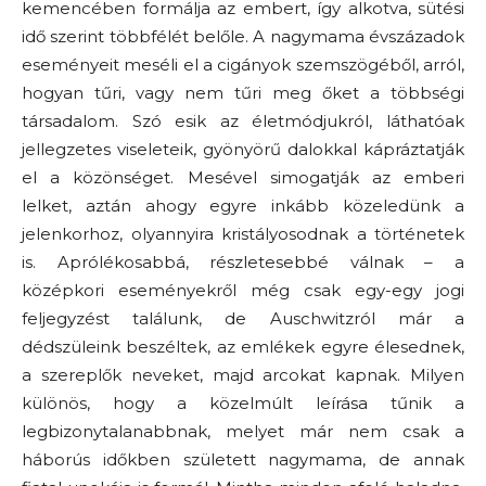
kemencében formálja az embert, így alkotva, sütési
idő szerint többfélét belőle. A nagymama évszázadok
eseményeit meséli el a cigányok szemszögéből, arról,
hogyan tűri, vagy nem tűri meg őket a többségi
társadalom. Szó esik az életmódjukról, láthatóak
jellegzetes viseleteik, gyönyörű dalokkal kápráztatják
el a közönséget. Mesével simogatják az emberi
lelket, aztán ahogy egyre inkább közeledünk a
jelenkorhoz, olyannyira kristályosodnak a történetek
is. Aprólékosabbá, részletesebbé válnak – a
középkori eseményekről még csak egy-egy jogi
feljegyzést találunk, de Auschwitzról már a
dédszüleink beszéltek, az emlékek egyre élesednek,
a szereplők neveket, majd arcokat kapnak. Milyen
különös, hogy a közelmúlt leírása tűnik a
legbizonytalanabbnak, melyet már nem csak a
háborús időkben született nagymama, de annak