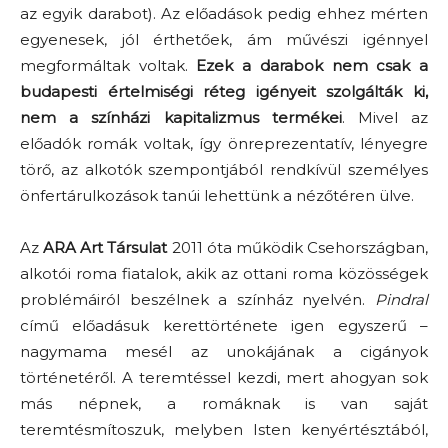
az egyik darabot). Az előadások pedig ehhez mérten
egyenesek, jól érthetőek, ám művészi igénnyel
megformáltak voltak.
Ezek a darabok nem csak a
budapesti értelmiségi réteg igényeit szolgálták ki,
nem a színházi kapitalizmus termékei
. Mivel az
előadók romák voltak, így önreprezentatív, lényegre
törő, az alkotók szempontjából rendkívül személyes
önfertárulkozások tanúi lehettünk a nézőtéren ülve.
Az
ARA Art Társulat
2011 óta működik Csehországban,
alkotói roma fiatalok, akik az ottani roma közösségek
problémáiról beszélnek a színház nyelvén.
Pindral
című előadásuk kerettörténete igen egyszerű –
nagymama mesél az unokájának a cigányok
történetéről. A teremtéssel kezdi, mert ahogyan sok
más népnek, a romáknak is van saját
teremtésmítoszuk, melyben Isten kenyértésztából,