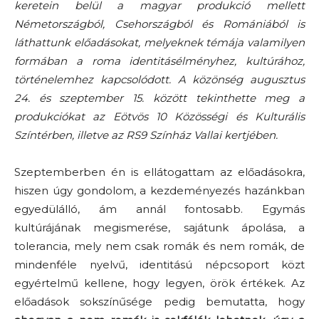
keretein belül a magyar produkció mellett
Németországból, Csehországból és Romániából is
láthattunk előadásokat, melyeknek témája valamilyen
formában a roma identitásélményhez, kultúrához,
történelemhez kapcsolódott. A közönség augusztus
24. és szeptember 15. között tekinthette meg a
produkciókat az Eötvös 10 Közösségi és Kulturális
Színtérben, illetve az RS9 Színház Vallai kertjében.
Szeptemberben én is ellátogattam az előadásokra,
hiszen úgy gondolom, a kezdeményezés hazánkban
egyedülálló, ám annál fontosabb. Egymás
kultúrájának megismerése, sajátunk ápolása, a
tolerancia, mely nem csak romák és nem romák, de
mindenféle nyelvű, identitású népcsoport közt
egyértelmű kellene, hogy legyen, örök értékek. Az
előadások sokszínűsége pedig bemutatta, hogy