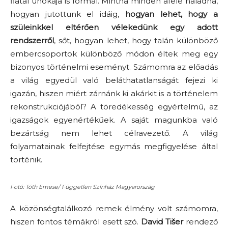
fiatal unokája is formál. Mintha minden afelé haladna,
hogyan jutottunk el idáig,
hogyan lehet, hogy a
szüleinkkel eltérően vélekedünk egy adott
rendszerről
, sőt, hogyan lehet, hogy talán különböző
embercsoportok különböző módon éltek meg egy
bizonyos történelmi eseményt. Számomra az előadás
a világ egyedül való beláthatatlanságát fejezi ki
igazán, hiszen miért zárnánk ki akárkit is a történelem
rekonstrukciójából? A töredékesség egyértelmű, az
igazságok egyenértékűek. A saját magunkba való
bezártság nem lehet célravezető. A világ
folyamatainak felfejtése egymás megfigyelése által
történik.
Fotó: Tóth Emese/ Független Színház Magyarország
A közönségtalálkozó remek élmény volt számomra,
hiszen fontos témákról esett szó.
David Tišer
rendező