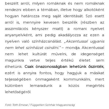
beszélt arról, milyen romáknak és nem romáknak
rendezni ebben a témában, illetve hogy alkotóként
hogyan határozza meg saját identitását. Szó esett
arról is, mennyire kevesen beszélik (részben az
asszimilációs kényszer miatt) a romani nyelvet
anyanyelvként, ami pedig akadályozza az ezen a
nyelven való színházcsinálást.
„Akcentussal ugyanis
nem lehet színházat csinálni.”
– mondja. Akcentussal
nem lehet kultúrát művelni, de idegenséget
magunkra vetve teljes értékű életet sem
élhetünk.
Csak önazonosságban lehetünk őszinték
,
ezért is annyira fontos, hogy hagyjuk a másikat
teljességében önmagaként kommunikálni, mert
különben lemaradunk a közös megértés
lehetőségéről.
Fotó: Tóth Emese / Független Színház Magyarország