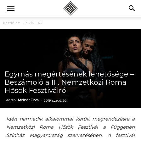
Kezdőlap
SZÍNHÁZ
Egymás megértésének lehetősége –
Beszámoló a III. Nemzetközi Roma
Hősök Fesztiválról
Szerző:
Molnár Flóra
-
2019. szept. 26.
Idén harmadik alkalommal került megrendezésre a
Nemzetközi Roma Hősök Fesztivál a Független
Színház Magyarország szervezésében. A fesztivál