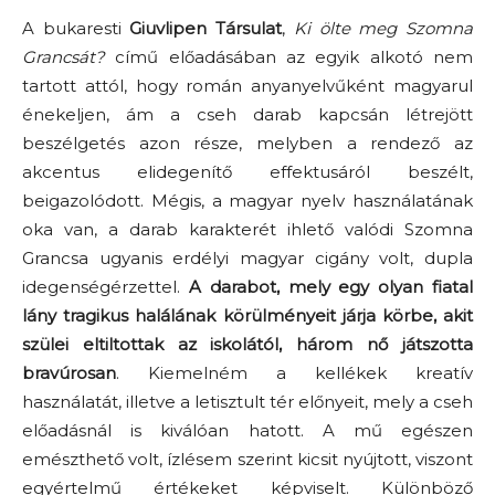
A bukaresti
Giuvlipen Társulat
,
Ki ölte meg Szomna
Grancsát?
című előadásában az egyik alkotó nem
tartott attól, hogy román anyanyelvűként magyarul
énekeljen, ám a cseh darab kapcsán létrejött
beszélgetés azon része, melyben a rendező az
akcentus elidegenítő effektusáról beszélt,
beigazolódott. Mégis, a magyar nyelv használatának
oka van, a darab karakterét ihlető valódi Szomna
Grancsa ugyanis erdélyi magyar cigány volt, dupla
idegenségérzettel.
A darabot, mely egy olyan fiatal
lány tragikus halálának körülményeit járja körbe, akit
szülei eltiltottak az iskolától, három nő játszotta
bravúrosan
. Kiemelném a kellékek kreatív
használatát, illetve a letisztult tér előnyeit, mely a cseh
előadásnál is kiválóan hatott. A mű egészen
emészthető volt, ízlésem szerint kicsit nyújtott, viszont
egyértelmű értékeket képviselt. Különböző