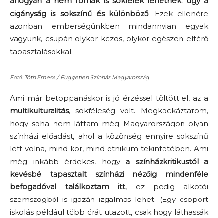
ahogyan a nem romák is sokfélék lehetnek, úgy a
cigányság is sokszínű és különböző
. Ezek ellenére
azonban emberségünkben mindannyian egyek
vagyunk, csupán olykor közös, olykor egészen eltérő
tapasztalásokkal.
Fotó: Tóth Emese / Független Színház Magyarország
Ami már betoppanáskor is jó érzéssel töltött el, az a
multikulturalitás
, sokféleség volt. Megkockáztatom,
hogy soha nem láttam még Magyarországon olyan
színházi előadást, ahol a közönség ennyire sokszínű
lett volna, mind kor, mind etnikum tekintetében. Ami
még inkább érdekes, hogy
a színházkritikustól a
kevésbé tapasztalt színházi nézőig mindenféle
befogadóval találkoztam itt
, ez pedig alkotói
szemszögből is igazán izgalmas lehet. (Egy csoport
iskolás például több órát utazott, csak hogy láthassák