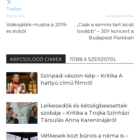
Twitter
Előző cikk
Következő cikk
Videojáték-mustra a 2019-
„Csak a semmi tart kicsit
es évből
tovább” – 30Y koncert a
Budapest Parkban
KAPCSOLÓDÓ CIKKEK
TÖBB A SZERZŐTŐL
Színpad-vászon-kép – Kritika A
hattyú című filmről
Lelkesedők és kétségbeesettek
szobája – Kritika a Trojka Színházi
Társulás Anna Kareninájáról
Vétkesek közt bűnös a néma is –