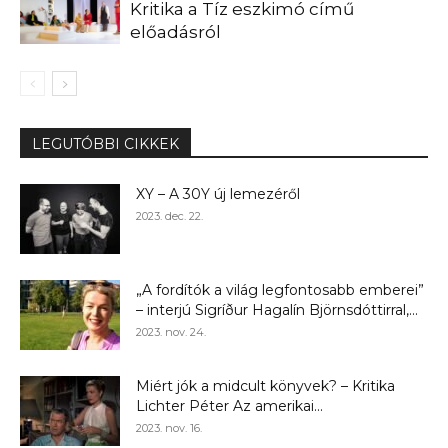
Kritika a Tíz eszkimó című
előadásról
LEGUTÓBBI CIKKEK
XY – A 30Y új lemezéről
2023. dec. 22.
„A fordítók a világ legfontosabb emberei”
– interjú Sigríður Hagalín Björnsdóttirral,...
2023. nov. 24.
Miért jók a midcult könyvek? – Kritika
Lichter Péter Az amerikai...
2023. nov. 16.