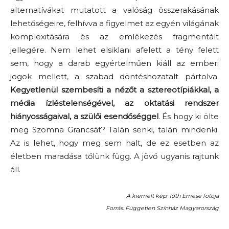
alternatívákat mutatott a valóság összerakásának
lehetőségeire, felhívva a figyelmet az egyén világának
komplexitására és az emlékezés fragmentált
jellegére. Nem lehet elsiklani afelett a tény felett
sem, hogy a darab egyértelműen kiáll az emberi
jogok mellett, a szabad döntéshozatalt pártolva.
Kegyetlenül szembesíti a nézőt a sztereotípiákkal, a
média ízléstelenségével, az oktatási rendszer
hiányosságaival, a szülői esendőséggel
. És hogy ki ölte
meg Szomna Grancsát? Talán senki, talán mindenki.
Az is lehet, hogy meg sem halt, de ez esetben az
életben maradása tőlünk függ. A jövő ugyanis rajtunk
áll.
A kiemelt kép: Tóth Emese fotója
Forrás: Független Színház Magyarország