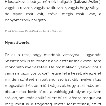
Hlesztakov, a bányamérnök hallgató (
Lábodi Ádám
),
vagyis a revizor, vagyis az álrevizor, vagyis hogy Ványa,
de olyan már volt, szóval mégis csak Ivan, a
bányamérnök hallgató.
Fotó: Mészáros Zsolt/Weöres Sándor Színház
Nyers átverés
Ez az a rész, hogy mindenki
beszopta
– ugyebár.
Szisszennek is fel többen a választékosnak közel sem
mondható nyelvezeten. De most akkor ilyenkor hol is
van az a bizonyos tükör? Tegye fel a kezét, aki az élet
minden színterén hibátlanul szofisztikált nyelven tud
megszólalni! Akkor miért várjuk el, hogy a színház, ami
diskurzusba kíván lépni a valósággal, olyan nyelven
szóljon, ami már kihűlt? Miért húzzuk össze magunkat
még most is, a trágárság miatt? Mert tessék, ez itt