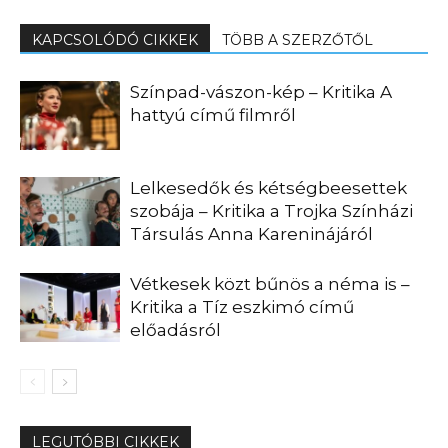
KAPCSOLÓDÓ CIKKEK
TÖBB A SZERZŐTŐL
Színpad-vászon-kép – Kritika A
hattyú című filmről
Lelkesedők és kétségbeesettek
szobája – Kritika a Trojka Színházi
Társulás Anna Kareninájáról
Vétkesek közt bűnös a néma is –
Kritika a Tíz eszkimó című
előadásról
LEGUTÓBBI CIKKEK