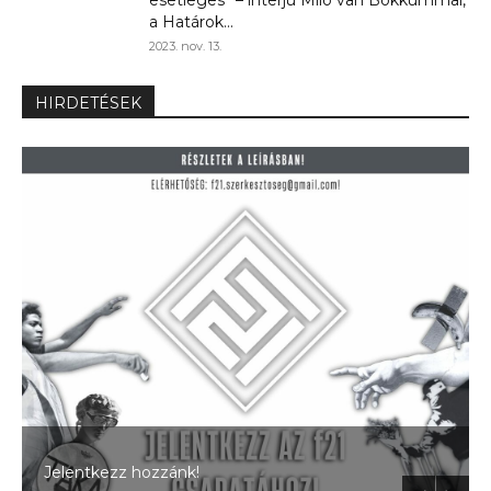
esetleges” – interjú Milo van Bokkummal,
a Határok...
2023. nov. 13.
HIRDETÉSEK
Jelentkezz hozzánk!