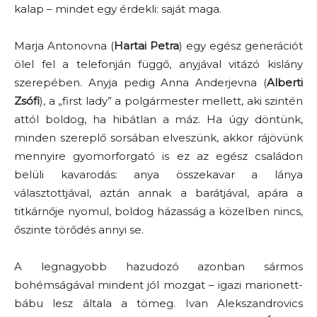
kalap – mindet egy érdekli: saját maga.
Marja Antonovna (
Hartai Petra
) egy egész generációt
ölel fel a telefonján függő, anyjával vitázó kislány
szerepében. Anyja pedig Anna Anderjevna (
Alberti
Zsófi
), a „first lady” a polgármester mellett, aki szintén
attól boldog, ha hibátlan a máz. Ha úgy döntünk,
minden szereplő sorsában elveszünk, akkor rájövünk
mennyire gyomorforgató is ez az egész családon
belüli kavarodás: anya összekavar a lánya
választottjával, aztán annak a barátjával, apára a
titkárnője nyomul, boldog házasság a közelben nincs,
őszinte törődés annyi se.
A legnagyobb hazudozó azonban sármos
bohémságával mindent jól mozgat – igazi marionett-
bábu lesz általa a tömeg. Ivan Alekszandrovics