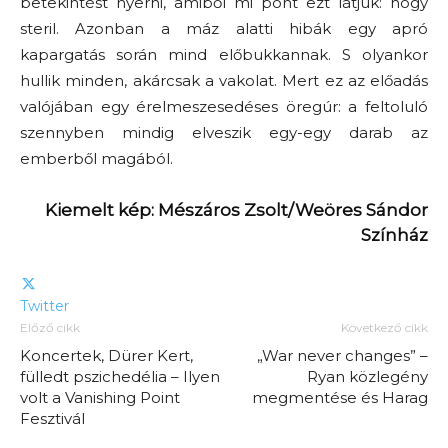
betekintést nyerni, amiből mi pont ezt látjuk: hogy
steril. Azonban a máz alatti hibák egy apró
kapargatás során mind előbukkannak. S olyankor
hullik minden, akárcsak a vakolat. Mert ez az előadás
valójában egy érelmeszesedéses öregúr: a feltoluló
szennyben mindig elveszik egy-egy darab az
emberből magából.
Kiemelt kép: Mészáros Zsolt/Weöres Sándor
Színház
Twitter
Előző cikk
Következő cikk
Koncertek, Dürer Kert,
„War never changes” –
fülledt pszichedélia – Ilyen
Ryan közlegény
volt a Vanishing Point
megmentése és Harag
Fesztivál