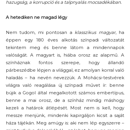
hazugság, a korrupció és a talpnyalás mocsadékában.
A hetediken ne magad légy
Nem tudom, mi pontosan a
klasszikus magyar
, ha
éppen egy 180 éves alkotás színpadi változatát
tekintem meg és benne látom a mindennapok
valóságát. A magyart is, hiába orosz az alapmű. A
színháznak fontos szerepe, hogy állandó
párbeszédbe lépjen a világgal, ez amolyan korral való
haladás – ha nevén nevezzük. A Mohácsi-testvérek
világra való reagálása új színpadi művet ír: benne
bújik a Gogol által megalkotott számos embertípus,
benne a mai orosz, de a színház mindig máshogy
kezeli a határok átlépését. Most nem is kell, hogy
messze menjünk, mindenki kapirgáljon kicsit a saját
háza tájékán. Meg amúgy is: aki nem lép egyszerre –