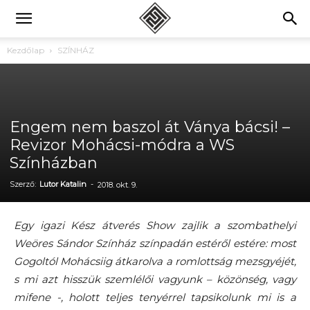
Kezdőlap
SZÍNHÁZ
Engem nem baszol át Ványa bácsi! –
Revizor Mohácsi-módra a WS
Színházban
Szerző:
Lutor Katalin
-
2018. okt. 9.
Egy igazi Kész átverés Show zajlik a szombathelyi
Weöres Sándor Színház színpadán estéről estére: most
Gogoltól Mohácsiig átkarolva a romlottság mezsgyéjét,
s mi azt hisszük szemlélői vagyunk – közönség, vagy
mifene -, holott teljes tenyérrel tapsikolunk mi is a