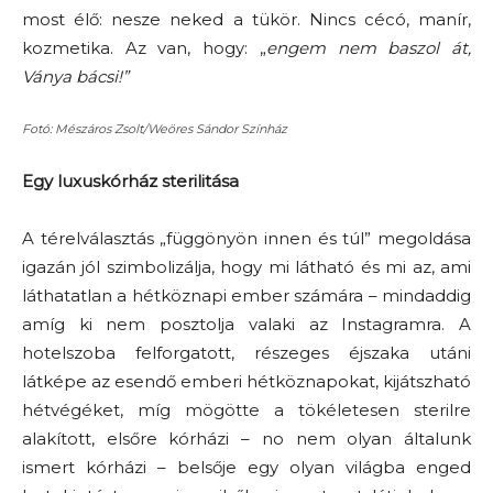
most élő: nesze neked a tükör. Nincs cécó, manír,
kozmetika. Az van, hogy: „
engem nem baszol át,
Ványa bácsi!”
Fotó: Mészáros Zsolt/Weöres Sándor Színház
Egy luxuskórház sterilitása
A térelválasztás „függönyön innen és túl” megoldása
igazán jól szimbolizálja, hogy mi látható és mi az, ami
láthatatlan a hétköznapi ember számára – mindaddig
amíg ki nem posztolja valaki az Instagramra. A
hotelszoba felforgatott, részeges éjszaka utáni
látképe az esendő emberi hétköznapokat, kijátszható
hétvégéket, míg mögötte a tökéletesen sterilre
alakított, elsőre kórházi – no nem olyan általunk
ismert kórházi – belsője egy olyan világba enged