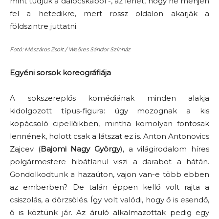
mint tudjuk a dalocskából -, az lehet, hogy ne menjen
fel a hetedikre, mert rossz oldalon akarják a
földszintre juttatni.
Fotó: Mészáros Zsolt / Weöres Sándor Színház
Egyéni sorsok koreográfiája
A sokszereplős komédiának minden alakja
kidolgozott típus-figura: úgy mozognak a kis
kopácsoló cipellőikben, mintha komolyan fontosak
lennének, holott csak a látszat ez is. Anton Antonovics
Zajcev (
Bajomi Nagy György
), a világirodalom híres
polgármestere hibátlanul viszi a darabot a hátán.
Gondolkodtunk a hazaúton, vajon van-e több ebben
az emberben? De talán éppen kellő volt rajta a
csiszolás, a dörzsölés. Így volt valódi, hogy ő is esendő,
ő is köztünk jár. Az áruló alkalmazottak pedig egy