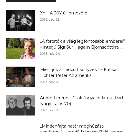
XY – A 30Y új lemezéről
2023. dec. 22.
„A fordítók a világ legfontosabb emberei”
– interjú Sigríður Hagalín Björnsdóttirral,...
2023. nov. 24.
Miért jók a midcult könyvek? – Kritika
Lichter Péter Az amerikai...
2023. nov. 16.
André Ferenc – Csuklásgyakorlatok (Parti
Nagy Lajos 70)
2023. nov. 15.
„Mindenfajta határ meghúzása