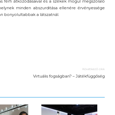
ás férfi átkozódásaival és a székek mögül megszólaló
melynek minden abszurditása ellenére érvényessége
n bonyolultabbak a látszatnál.
Következő cikk
Virtuális fogságban? – Játékfüggőség