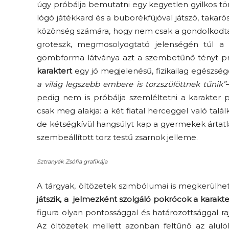
úgy próbálja bemutatni egy kegyetlen gyilkos tö
lógó játékkard és a buborékfújóval játszó, takaró
közönség számára, hogy nem csak a gondolkodtatá
groteszk, megmosolyogtató jelenségén túl a 
gömbforma látványa azt a szembetűnő tényt pr
karaktert
egy jó megjelenésű, fizikailag egészség
a világ legszebb embere is torzszülöttnek tűnik”
pedig nem is próbálja szemléltetni a karakter
csak meg alakja: a két fiatal herceggel való ta
de kétségkívül hangsúlyt kap a gyermekek ártatl
szembeállított torz testű zsarnok jelleme.
Sztranyák Zsófia grafikája
A tárgyak, öltözetek szimbólumai is megkerülhe
játszik, a jelmezként szolgáló pokrócok a karakterv
figura olyan pontossággal és határozottsággal ra
Az öltözetek mellett azonban feltűnő az alulölt