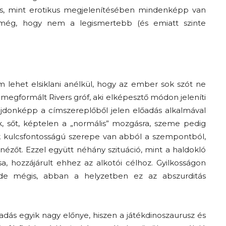
is, mint erotikus megjelenítésében mindenképp van
e még, hogy nem a legismertebb (és emiatt szinte
 lehet elsiklani anélkül, hogy az ember sok szót ne
 megformált Rivers gróf, aki elképesztő módon jeleníti
ajdonképp a címszereplőből jelen előadás alkalmával
Az f21-re költözik a
k, sőt, képtelen a „normális” mozgásra, szeme pedig
Trashről és lélekről –
k kulcsfontosságú szerepe van abból a szempontból,
Amurpodcast
nézőt. Ezzel együtt néhány szituáció, mint a haldokló
sa, hozzájárult ehhez az alkotói célhoz. Gyilkosságon
e mégis, abban a helyzetben ez az abszurditás
őadás egyik nagy előnye, hiszen a játékdinoszaurusz és