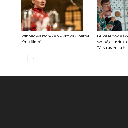
Színpad-vászon-kép – Kritika A hattyú
Lelkesedők és 
című filmről
szobája – Kritika
Társulás Anna Ka