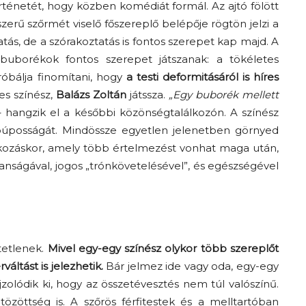
rténetét, hogy közben komédiát formál. Az ajtó fölött
szerű szőrmét viselő főszereplő belépője rögtön jelzi a
s, de a szórakoztatás is fontos szerepet kap majd. A
buborékok fontos szerepet játszanak: a tökéletes
óbálja finomítani, hogy
a testi deformitásáról is híres
es színész,
Balázs Zoltán
játssza.
„Egy buborék mellett
– hangzik el a későbbi közönségtalálkozón. A színész
 púposságát. Mindössze egyetlen jelenetben görnyed
lálkozáskor, amely több értelmezést vonhat maga után,
anságával, jogos „trónkövetelésével”, és egészségével
tetlenek.
Mivel egy-egy színész olykor több szereplőt
áltást is jelezhetik.
Bár jelmez ide vagy oda, egy-egy
jzolódik ki, hogy az összetévesztés nem túl valószínű.
özöttség is. A szőrös férfitestek és a melltartóban