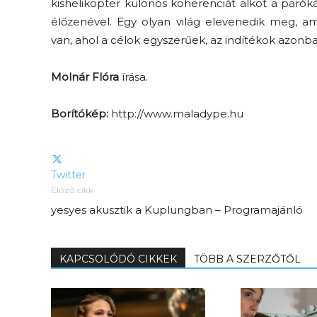
kishelikopter különös koherenciát alkot a parók
élőzenével. Egy olyan világ elevenedik meg, a
van, ahol a célok egyszerűek, az indítékok azonba
Molnár Flóra
írása.
Borítókép:
http://www.maladype.hu
Twitter
Előző cikk
yesyes akusztik a Kuplungban – Programajánló
KAPCSOLÓDÓ CIKKEK
TÖBB A SZERZŐTŐL