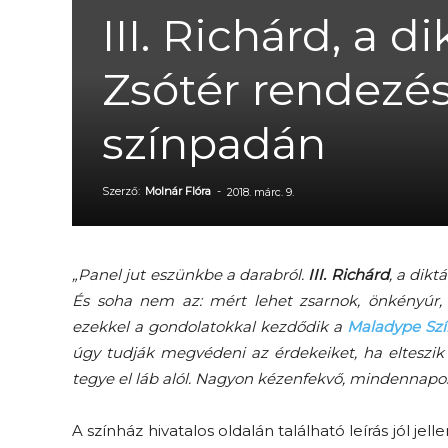
III. Richárd, a d
Zsótér rendezé
színpadán
Szerző:
Molnár Flóra
-
2018. márc. 9.
„Panel jut eszünkbe a darabról.
III. Richárd
, a dikt
És soha nem az: mért lehet zsarnok, önkényúr, d
ezekkel a gondolatokkal kezdődik a
Maladype Sz
úgy tudják megvédeni az érdekeiket, ha elteszik
tegye el láb alól. Nagyon kézenfekvő, mindennapos
A színház hivatalos oldalán található leírás jól jel