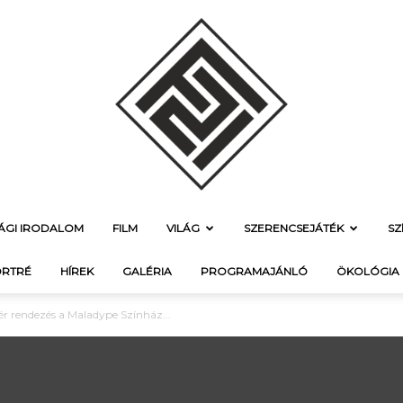
SÁGI IRODALOM
FILM
VILÁG
SZERENCSEJÁTÉK
SZ
f21.hu
RTRÉ
HÍREK
GALÉRIA
PROGRAMAJÁNLÓ
ÖKOLÓGIA
tér rendezés a Maladype Színház...
–