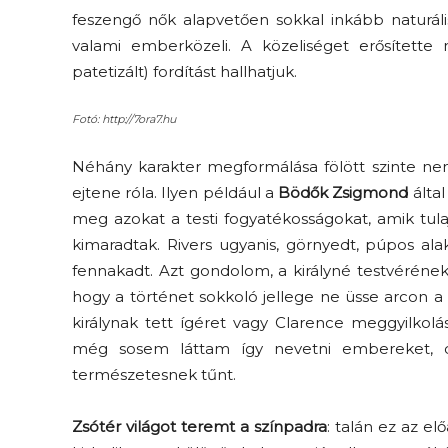
feszengő nők alapvetően sokkal inkább naturál
valami emberközeli. A közeliséget erősített
patetizált) fordítást hallhatjuk.
Fotó: http://7ora7.hu
Néhány karakter megformálása fölött szinte nem
ejtene róla. Ilyen például a
Bödők Zsigmond
által
Elveszítettük az
meg azokat a testi fogyatékosságokat, amik tul
unatkozás képességét? –
kimaradtak. Rivers ugyanis, görnyedt, púpos ala
 és
Trashről és lélekről
fennakadt. Azt gondolom, a királyné testvéréne
er
S03E02 premier
hogy a történet sokkoló jellege ne üsse arcon a 
királynak tett ígéret vagy Clarence meggyilkolá
még sosem láttam így nevetni embereket, d
természetesnek tűnt.
Zsótér világot teremt a színpadra
: talán ez az el