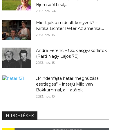
Björnsdóttirral,...
2023. nov. 24.
Miért jók a midcult könyvek? –
Kritika Lichter Péter Az amerikai...
2023. nov. 16.
André Ferenc – Csuklásgyakorlatok
(Parti Nagy Lajos 70)
2023. nov. 15.
„Mindenfajta határ meghúzása
esetleges” – interjú Milo van
Bokkummal, a Határok...
2023. nov. 13.
HIRDETÉSEK