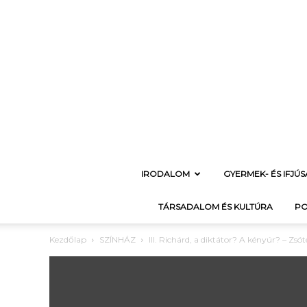
IRODALOM
GYERMEK- ÉS IFJÚ
TÁRSADALOM ÉS KULTÚRA
PO
Kezdőlap
SZÍNHÁZ
III. Richárd, a diktátor? A kényúr? – Zsó