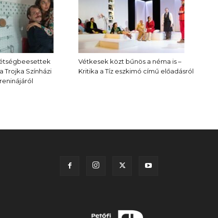
kétségbeesettek
Vétkesek közt bűnös a néma is –
 a Trojka Színházi
Kritika a Tíz eszkimó című előadásról
reninájáról