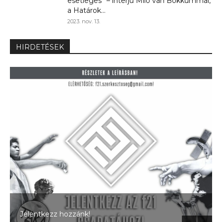
esetleges” – interjú Milo van Bokkummal,
a Határok...
2023. nov. 13.
HIRDETÉSEK
Jelentkezz hozzánk!