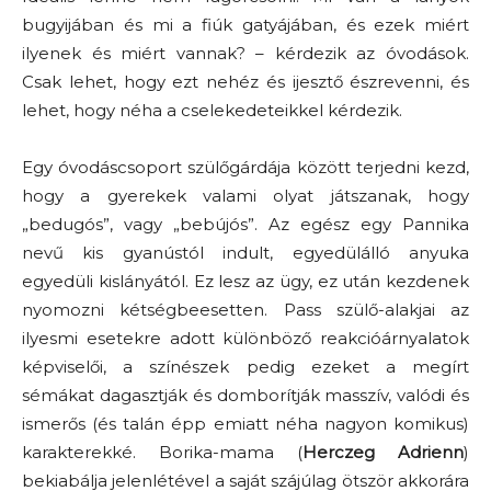
bugyijában és mi a fiúk gatyájában, és ezek miért
ilyenek és miért vannak? – kérdezik az óvodások.
Csak lehet, hogy ezt nehéz és ijesztő észrevenni, és
lehet, hogy néha a cselekedeteikkel kérdezik.
Egy óvodáscsoport szülőgárdája között terjedni kezd,
hogy a gyerekek valami olyat játszanak, hogy
„bedugós”, vagy „bebújós”. Az egész egy Pannika
nevű kis gyanústól indult, egyedülálló anyuka
egyedüli kislányától. Ez lesz az ügy, ez után kezdenek
nyomozni kétségbeesetten. Pass szülő-alakjai az
ilyesmi esetekre adott különböző reakcióárnyalatok
képviselői, a színészek pedig ezeket a megírt
sémákat dagasztják és domborítják masszív, valódi és
ismerős (és talán épp emiatt néha nagyon komikus)
karakterekké. Borika-mama (
Herczeg Adrienn
)
bekiabálja jelenlétével a saját szájúlag ötször akkorára