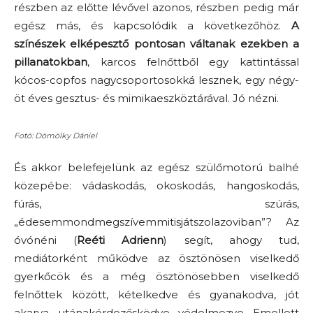
részben az előtte lévővel azonos, részben pedig már
egész más, és kapcsolódik a következőhöz.
A
színészek elképesztő pontosan váltanak ezekben a
pillanatokban
, karcos felnőttből egy kattintással
kócos-copfos nagycsoportosokká lesznek, egy négy-
öt éves gesztus- és mimikaeszköztárával. Jó nézni.
Fotó: Dömölky Dániel
És akkor belefejelünk az egész szülőmotorú balhé
közepébe: vádaskodás, okoskodás, hangoskodás,
fúrás, szúrás,
„édesemmondmegszívemmitisjátszolazoviban”? Az
óvónéni (
Reéti Adrienn
) segít, ahogy tud,
mediátorként működve az ösztönösen viselkedő
gyerkőcök és a még ösztönösebben viselkedő
felnőttek között, kételkedve és gyanakodva, jót
akarva, utánakérdezősködve, védelmezve. Emellett