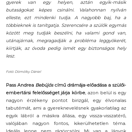
gyerek van egy helyen, aztán egyik-másik
butaságokat képes csinálni. Valahonnan nyilván
elleste, ezt mindenki tudja. A nagyobb baj, ha a
többieknek is tanítgatja. Szerencsére a szülők egymás
között meg tudják beszélni, ha valami gond van,
utánajárnak, megragadják a probléma leggyökerét,
kiirtják, az óvoda pedig ismét egy biztonságos hely
lesz.
Fotó: Dömölky Dániel
Pass Andrea
Bebújós
című drámája-előadása a szülői-
embertársi felelősséget járja körbe
, azon belül is egy
nagyon érzékeny pontot birizgál, egy élvonalas
tabutémát, ami a gyereknevelésnek gyakorlatilag az
egyik lábról a másikra állása, egy vissza-visszatérő,
valójában nagyon fontos, kikerülhetetlen téma.
Ideális lenne nem rágörcsölni. Mi van a lányok