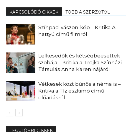
KAPCSOLÓDÓ CIKKEK
TÖBB A SZERZŐTŐL
Színpad-vászon-kép – Kritika A
hattyú című filmről
Lelkesedők és kétségbeesettek
szobája – Kritika a Trojka Színházi
Társulás Anna Kareninájáról
Vétkesek közt bűnös a néma is –
Kritika a Tíz eszkimó című
előadásról
LEGUTÓBBI CIKKEK