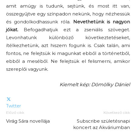
amit amúgy is tudunk, sejtünk, és most itt van,
összegyűjtve egy színpadon nekünk, hogy nézhessük
és gondolkodhassunk róla.
Nevethetünk is nagyon
jókat.
Befogadhatjuk ezt a zseniális szöveget.
Levonhatunk különböző következtetéseket,
ítélkezhetünk, azt hiszem fogunk is. Csak talán, ami
fontos, ne felejtsük ki magunkat ebből a történetből,
ebből a meséből. Ne felejtsük el felismerni, amikor
szereplői vagyunk.
Kiemelt kép: Dömölky Dániel
Twitter
Előző cikk
Következő cikk
Virág Sára novellája
Subscribe születésnapi
koncert az Akváriumban