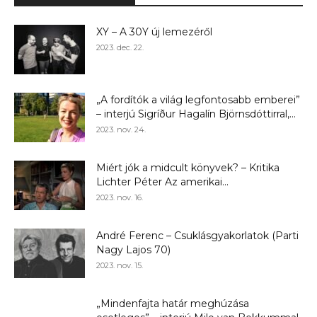
XY – A 30Y új lemezéről
2023. dec. 22.
„A fordítók a világ legfontosabb emberei”
– interjú Sigríður Hagalín Björnsdóttirral,...
2023. nov. 24.
Miért jók a midcult könyvek? – Kritika
Lichter Péter Az amerikai...
2023. nov. 16.
André Ferenc – Csuklásgyakorlatok (Parti
Nagy Lajos 70)
2023. nov. 15.
„Mindenfajta határ meghúzása