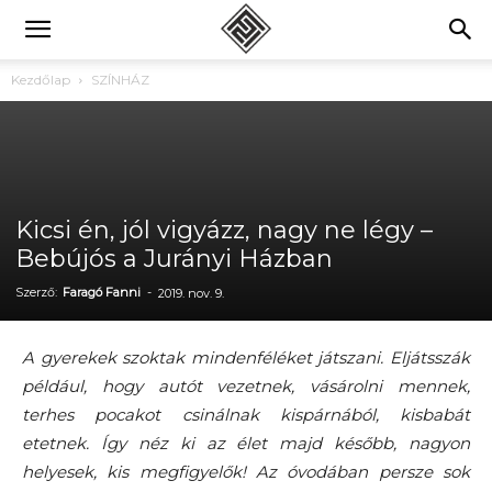
Kezdőlap
SZÍNHÁZ
Kicsi én, jól vigyázz, nagy ne légy –
Bebújós a Jurányi Házban
Szerző:
Faragó Fanni
-
2019. nov. 9.
A gyerekek szoktak mindenféléket játszani. Eljátsszák
például, hogy autót vezetnek, vásárolni mennek,
terhes pocakot csinálnak kispárnából, kisbabát
etetnek. Így néz ki az élet majd később, nagyon
helyesek, kis megfigyelők! Az óvodában persze sok