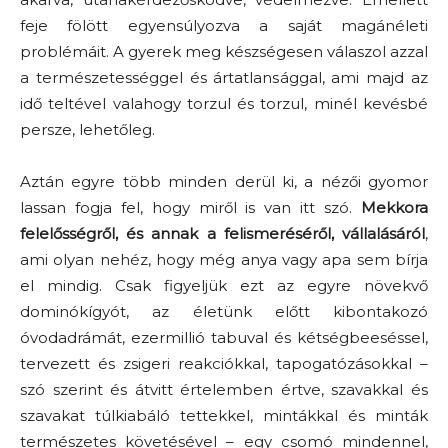
feje fölött egyensúlyozva a saját magánéleti
problémáit. A gyerek meg készségesen válaszol azzal
a természetességgel és ártatlansággal, ami majd az
idő teltével valahogy torzul és torzul, minél kevésbé
persze, lehetőleg.
Aztán egyre több minden derül ki, a nézői gyomor
lassan fogja fel, hogy miről is van itt szó.
Mekkora
felelősségről, és annak a felismeréséről, vállalásáról
,
ami olyan nehéz, hogy még anya vagy apa sem bírja
el mindig. Csak figyeljük ezt az egyre növekvő
dominókígyót, az életünk előtt kibontakozó
óvodadrámát, ezermillió tabuval és kétségbeeséssel,
tervezett és zsigeri reakciókkal, tapogatózásokkal –
szó szerint és átvitt értelemben értve, szavakkal és
szavakat túlkiabáló tettekkel, mintákkal és minták
természetes követésével – egy csomó mindennel,