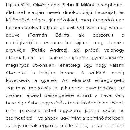
fújt auráját, Olivér-papa (
Schruff Milán
)
headphone-
életmód alapján neveli dínókultúrájú fiacskáját, és
különböző céges ajándékokkal, meg átgondolatlan
félmondatokkal látja el az ovit. Ott van még Brúnó-
apuka (
Formán Bálint
), aki beszorult a
nadrágtartójába és nem tud kijönni, meg Pannika
anyukája (
Petrik Andrea
)
,
aki próbál valahogy
előrehaladni a karrier-magánélet-gyereknevelés
magányos útvonalán, lehetőleg úgy, hogy valami
élvezetet is találjon benne. A szülőből pedig
következik a gyerek. Az előadást előregörgető
izgalmas megoldás a jelenetek összemosása: az
óvónéni apával beszélgetése áttűnik a fiával való
beszélgetésbe (egy színész tehát inkább jelentésbeli,
mint praktikus okból egyszerre játssza szülőt és
csemetéjét) – valahogy úgy, mint a dominójátékban:
az egyformák egymás mellé valók, az adott elem