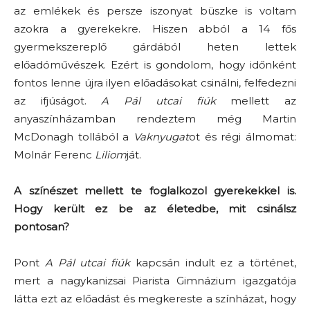
az emlékek és persze iszonyat büszke is voltam
azokra a gyerekekre. Hiszen abból a 14 fős
gyermekszereplő gárdából heten lettek
előadóművészek. Ezért is gondolom, hogy időnként
fontos lenne újra ilyen előadásokat csinálni, felfedezni
az ifjúságot.
A Pál utcai fiúk
mellett az
anyaszínházamban rendeztem még Martin
McDonagh tollából a
Vaknyugat
ot és régi álmomat:
Molnár Ferenc
Liliom
ját.
A színészet mellett te foglalkozol gyerekekkel is.
Hogy került ez be az életedbe, mit csinálsz
pontosan?
Pont
A Pál utcai fiúk
kapcsán indult ez a történet,
mert a nagykanizsai Piarista Gimnázium igazgatója
látta ezt az előadást és megkereste a színházat, hogy