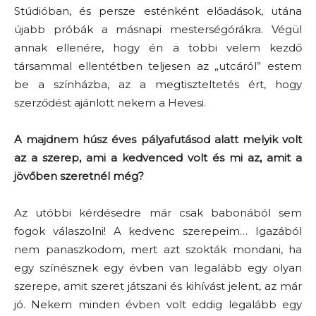
Stúdióban, és persze esténként előadások, utána
újabb próbák a másnapi mesterségórákra. Végül
annak ellenére, hogy én a többi velem kezdő
társammal ellentétben teljesen az „utcáról” estem
be a színházba, az a megtiszteltetés ért, hogy
szerződést ajánlott nekem a Hevesi.
A majdnem húsz éves pályafutásod alatt melyik volt
az a szerep, ami a kedvenced volt és mi az, amit a
jövőben szeretnél még?
Az utóbbi kérdésedre már csak babonából sem
fogok válaszolni! A kedvenc szerepeim… Igazából
nem panaszkodom, mert azt szokták mondani, ha
egy színésznek egy évben van legalább egy olyan
szerepe, amit szeret játszani és kihívást jelent, az már
jó. Nekem minden évben volt eddig legalább egy