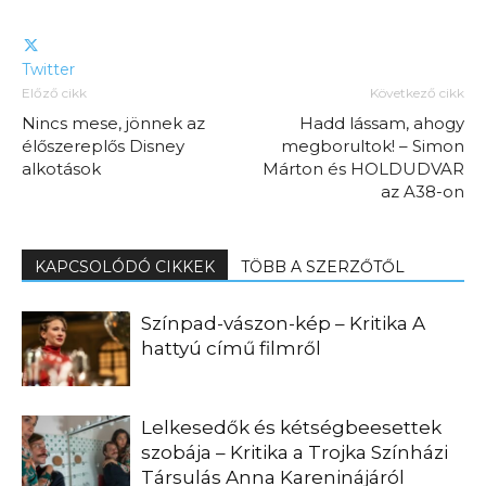
Twitter
Előző cikk
Következő cikk
Nincs mese, jönnek az
Hadd lássam, ahogy
élőszereplős Disney
megborultok! – Simon
alkotások
Márton és HOLDUDVAR
az A38-on
KAPCSOLÓDÓ CIKKEK
TÖBB A SZERZŐTŐL
Színpad-vászon-kép – Kritika A
hattyú című filmről
Lelkesedők és kétségbeesettek
szobája – Kritika a Trojka Színházi
Társulás Anna Kareninájáról