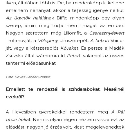
ilyen, általában több is. De, ha mindenképp ki kellene
emelnem néhányat, akkor a teljesség igénye nélkül:
Az ügynök halálá
nak Biffje mindenképp egy olyan
szerep, amin meg tudja mérni magát az ember.
Nagyon szerettem még Liliomfit, a
Cseresznyéskert
Trofimovját, a
Vőlegény
címszerepét,
A kebab
Voicu-
ját, vagy a kétszereplős
Kövek
et. És persze a Madák
Zsuzska által számomra írt
Peter
t, valamint az összes
tantermi előadásunkat.
Fotó: Hevesi Sándor Színház
Emellett te rendeztél is színdarabokat. Mesélnél
ezekről?
A Hevesiben gyerekekkel rendeztem meg
A Pál
utcai fiúk
at. Nem is olyan régen néztem vissza ezt az
előadást, nagyon jó érzés volt, kicsit megelevenedtek