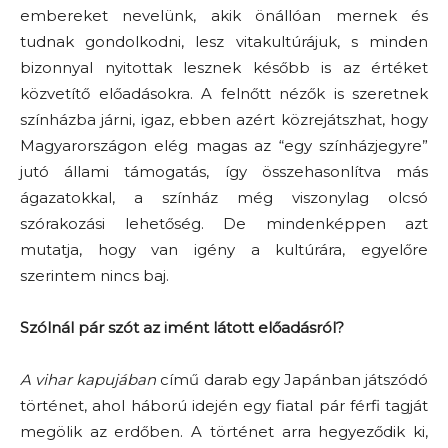
embereket nevelünk, akik önállóan mernek és
tudnak gondolkodni, lesz vitakultúrájuk, s minden
bizonnyal nyitottak lesznek később is az értéket
közvetítő előadásokra. A felnőtt nézők is szeretnek
színházba járni, igaz, ebben azért közrejátszhat, hogy
Magyarországon elég magas az “egy színházjegyre”
jutó állami támogatás, így összehasonlítva más
ágazatokkal, a színház még viszonylag olcsó
szórakozási lehetőség. De mindenképpen azt
mutatja, hogy van igény a kultúrára, egyelőre
szerintem nincs baj.
Szólnál pár szót az imént látott előadásról?
A vihar kapujában
című darab egy Japánban játszódó
történet, ahol háború idején egy fiatal pár férfi tagját
megölik az erdőben. A történet arra hegyeződik ki,