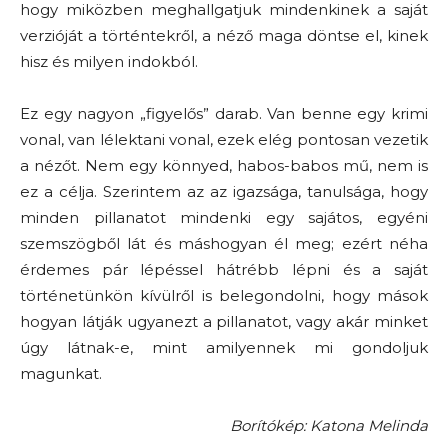
hogy miközben meghallgatjuk mindenkinek a saját
verzióját a történtekről, a néző maga döntse el, kinek
hisz és milyen indokból.
Ez egy nagyon „figyelős” darab. Van benne egy krimi
vonal, van lélektani vonal, ezek elég pontosan vezetik
a nézőt. Nem egy könnyed, habos-babos mű, nem is
ez a célja. Szerintem az az igazsága, tanulsága, hogy
minden pillanatot mindenki egy sajátos, egyéni
szemszögből lát és máshogyan él meg; ezért néha
érdemes pár lépéssel hátrébb lépni és a saját
történetünkön kívülről is belegondolni, hogy mások
hogyan látják ugyanezt a pillanatot, vagy akár minket
úgy látnak-e, mint amilyennek mi gondoljuk
magunkat.
Borítókép: Katona Melinda