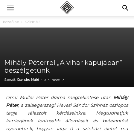
Kezdőlap
SZÍNHÁZ
Mihály Péterrel „A vihar kapujában”
beszélgetünk
Szerző:
Csendes Máté
-
2019. márc. 13.
című Müller Péter dráma megtekintése után
Mihály
Péter
, a zalaegerszegi Hevesi Sándor Színház oszlopos
tagja válaszolt kérdéseinkre. Megtudhatjuk
karrierjének fontosabb állomásait és betekintést
nyerhetünk, hogyan látja ő a színházi életet ma