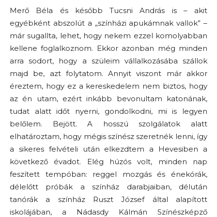
Merő Béla és később Tucsni András is – akit
egyébként abszolút a „színházi apukámnak vallok” –
már sugallta, lehet, hogy nekem ezzel komolyabban
kellene foglalkoznom. Ekkor azonban még minden
arra sodort, hogy a szüleim vállalkozásába szállok
majd be, azt folytatom. Annyit viszont már akkor
éreztem, hogy ez a kereskedelem nem biztos, hogy
az én utam, ezért inkább bevonultam katonának,
tudat alatt időt nyerni, gondolkodni, mi is legyen
belőlem. Bejött. A hosszú szolgálatok alatt
elhatároztam, hogy mégis színész szeretnék lenni, így
a sikeres felvételi után elkezdtem a Hevesiben a
következő évadot. Elég húzós volt, minden nap
feszített tempóban: reggel mozgás és énekórák,
délelőtt próbák a színház darabjaiban, délután
tanórák a színház Ruszt József által alapított
iskolájában, a Nádasdy Kálmán Színészképző