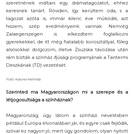
szeretnének indítani egy drámatagozatot, ehhez
keresnek tanárt. Röviden, így kerültem oda, s a
tagozat azóta is, immár kilenc éve működik, azt
hiszem, szép eredményeink vannak. Nemrég
Zalaegerszegen is elkezdtem foglalkozni
gyerekekkel, de itt még fiatalabb korosztállyal, főleg
alsósokkal dolgozom, illetve Zsuzska távozása után
rám bízták a színház ifjúsági programjának a Tantermi
Deszkának (TD) vezetését.
Fotó: Katona Melinda
Szerinted ma Magyarországon mi a szerepe és a
létjogosultsága a színháznak?
Magyarország, úgy látom a színházi nevelésben
például Európa élvonalában jár, és egyre csak fejlődik,
szóval ez nagyon jó, mert úgy gondolom, olyan nyitott