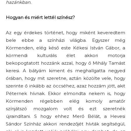
hazánkban.
Hogyan és miért lettél színész?
Az egy érdekes történet, hogy miként keveredtem
bele ebbe a színházi világba. Egyszer még
Körmenden, elég késő este Kékesi István Gábor, a
körmendi kulturális élet akkori motorja
bekopogtatott hozzánk azzal, hogy ő Mihály Tamást
keresi. A bátyám kiment és meghallgatta negyed
órában, hogy mit szeretne, aztán közölte vele, hogy
szerinte ő inkább az öccséhez, azaz hozzám jött, akit
Péternek hívnak. Ekkor elmondta nekem is, hogy
Körmenden régebben elég komoly amatőr
színjátszó mozgalom volt és ezt szeretnék
újraindítani. S hogy ehhez Merő Bélát, a Hevesi
Sándor Színház akkori rendezőjét hívták segítségül,