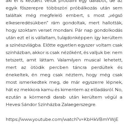
aki el is kezdett velük próbálni egy darabot, de az
egyik főszerepre többszöri próbálkozás után sem
találtak még megfelelő embert, s most „végső
elkeseredésükben” rám gondoltak, mert hallották,
hogy szoktam verset mondani. Pár nap gondolkodás
után ezt el is vállaltam, tulajdonképpen így kerültem
a színészvilágba. Előtte egyetlen egyszer voltam csak
színházban, akkor is csak nézőként, és valljuk be: nem
tetszett, amit láttam. Valamilyen musical lehetett,
mert az ötödik percben táncra perdültek és
énekeltek, én meg csak néztem, hogy még csak
most ismerkedtek meg, de már egyszerre lépnek,
hát ez mekkora kamu és kimentem az előadásról. No,
ezután a körmendi darab után kerültem végül a
Hevesi Sándor Színházba Zalaegerszegre.
https://www.youtube.com/watch?v=KbHkVBmYWjE