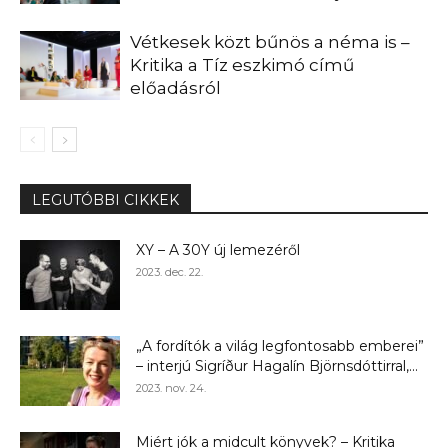
Vétkesek közt bűnös a néma is –
Kritika a Tíz eszkimó című
előadásról
LEGUTÓBBI CIKKEK
XY – A 30Y új lemezéről
2023. dec. 22.
„A fordítók a világ legfontosabb emberei”
– interjú Sigríður Hagalín Björnsdóttirral,...
2023. nov. 24.
Miért jók a midcult könyvek? – Kritika