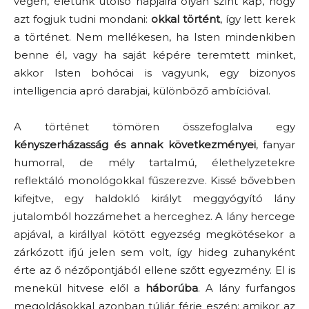
végén, életünk utolsó napjaira olyan színt kap, hogy
azt fogjuk tudni mondani:
okkal történt
, így lett kerek
a történet. Nem mellékesen, ha Isten mindenkiben
benne él, vagy ha saját képére teremtett minket,
akkor Isten bohócai is vagyunk, egy bizonyos
intelligencia apró darabjai, különböző ambícióval.
A történet tömören összefoglalva egy
kényszerházasság és annak következményei
, fanyar
humorral, de mély tartalmú, élethelyzetekre
reflektáló monológokkal fűszerezve. Kissé bővebben
kifejtve, egy haldokló királyt meggyógyító lány
jutalomból hozzámehet a herceghez. A lány hercege
apjával, a királlyal kötött egyezség megkötésekor a
zárkózott ifjú jelen sem volt, így hideg zuhanyként
érte az ő nézőpontjából ellene szőtt egyezmény. El is
menekül hitvese elől a
háborúba
. A lány furfangos
megoldásokkal azonban túljár férje eszén: amikor az