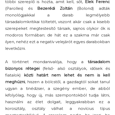
többi szereplő is hozta, amit kell, sőt,
Elek Ferenc
(Parolles) és
Bezerédi Zoltán
(Bolond) adták
monológjaikkal a darab legmélyebb
társadalomkritikai töltetét, viszont akár csak a kisebb
szerepeket megtestesítő társaik, sajnos olykor ők is
modoros formában; de hát ez a szakma már csak
ilyen, nehéz ezt a negatív velejárót egyes darabokban
levetkőzni.
A történet mondanivalója, hogy a
társadalom
bizonyos rétegei
(felső- alsó osztályok, idősek és
fiatalok)
közti határt nem lehet és nem is kell
meghúzni
, hiszen a bölcstől, a gazdagtól sokat tanul
ugyan a tinédzser, a szegény ember, de abból
kifolyólag, hogy új, más szempontokból tudja látni,
használni az élet dolgait, leggyakrabban ez a
korosztály, osztály válhat a novícius típus