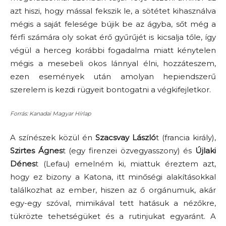
azt hiszi, hogy mással fekszik le, a sötétet kihasználva
mégis a saját felesége bújik be az ágyba, sőt még a
férfi számára oly sokat érő gyűrűjét is kicsalja tőle, így
végül a herceg korábbi fogadalma miatt kénytelen
mégis a mesebeli okos lánnyal élni, hozzáteszem,
ezen események után amolyan hepiendszerű
szerelem is kezdi rügyeit bontogatni a végkifejletkor.
Forrás: Kanadai Magyar Hírlap
A színészek közül én
Szacsvay László
t (francia király),
Szirtes Ágnes
t (egy firenzei özvegyasszony) és
Újlaki
Dénes
t (Lefau) emelném ki, miattuk éreztem azt,
hogy ez bizony a Katona, itt minőségi alakításokkal
találkozhat az ember, hiszen az ő orgánumuk, akár
egy-egy szóval, mimikával tett hatásuk a nézőkre,
tükrözte tehetségüket és a rutinjukat egyaránt. A