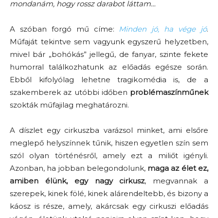
mondanám, hogy rossz darabot láttam…
A szóban forgó mű címe:
Minden jó, ha vége jó
.
Műfaját tekintve sem vagyunk egyszerű helyzetben,
mivel bár „bohókás” jellegű, de fanyar, szinte fekete
humorral találkozhatunk az előadás egésze során.
Ebből kifolyólag lehetne tragikomédia is, de a
szakemberek az utóbbi időben
problémaszínműnek
szokták műfajilag meghatározni.
A díszlet egy cirkuszba varázsol minket, ami elsőre
meglepő helyszínnek tűnik, hiszen egyetlen szín sem
szól olyan történésről, amely ezt a miliőt igényli.
Azonban, ha jobban belegondolunk,
maga az élet ez,
amiben élünk, egy nagy cirkusz
, megvannak a
szerepek, kinek fölé, kinek alárendeltebb, és bizony a
káosz is része, amely, akárcsak egy cirkuszi előadás