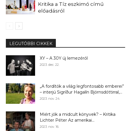
Kritika a Tíz eszkimó című
előadásról
LEGUTÓBBI CIKKEK
XY – A 30Y új lemezéről
2023. dec. 22.
„A fordítók a világ legfontosabb emberei”
– interjú Sigríður Hagalín Björnsdóttirral,...
2023. nov. 24.
Miért jók a midcult könyvek? – Kritika
Lichter Péter Az amerikai...
2023. nov. 16.