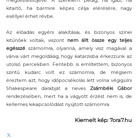
megtestesítőjévé. A szerelem pedig, ha igazi, ha
kitartó, ha bármire képes célja elérésére, nagy
eséllyel érhet révbe.
Az előadás egyéni alakításai, és bizonyos színei
kitűnőek voltak, viszont
nem állt össze egy teljes
egésszé
számomra, olyanná, amely visz magával a
várva várt megoldásig, hogy katarzisba érkezzünk az
utolsó percekben. Fentebb is említettem, bizonyos
szintű kudarc volt ez számomra, de mégsem
éreztem azt, hogy időpocsékolás lett volna végigülni
Shakespeare darabját a neves
Zsámbéki Gábor
rendezésében, mert ha a vágyott érzést nem is, de
kellemes kikapcsolódást nyújtott számomra.
Kiemelt kép: 7ora7.hu