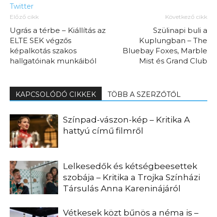
Twitter
Előző cikk
Következő cikk
Ugrás a térbe – Kiállítás az
Szülinapi buli a
ELTE SEK végzős
Kuplungban – The
képalkotás szakos
Bluebay Foxes, Marble
hallgatóinak munkáiból
Mist és Grand Club
KAPCSOLÓDÓ CIKKEK
TÖBB A SZERZŐTŐL
Színpad-vászon-kép – Kritika A
hattyú című filmről
Lelkesedők és kétségbeesettek
szobája – Kritika a Trojka Színházi
Társulás Anna Kareninájáról
Vétkesek közt bűnös a néma is –