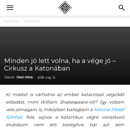
Kezdőlap
SZÍNHÁZ
Minden jó lett volna, ha a vége jó –
Cirkusz a Katonában
Szerző:
Rásó Attila
-
2018. máj. 12.
Ki mástól is várhatna az ember katarzissal végződő
előadást, mint William Shakespeare-től? Így voltam
vele jómagam is, miközben ballagtam a
Katona József
Színház
felé; sajnos a katartikus végre vonatkozó
elvárásom nem lett kielégítve, bár azt sem