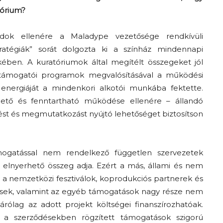
tórium?
dok ellenére a Maladype vezetősége rendkívüli
tratégiák” sorát dolgozta ki a színház mindennapi
ében. A kuratóriumok által megítélt összegeket jól
tív támogatói programok megvalósításával a működési
energiáját a mindenkori alkotói munkába fektette.
hető és fenntartható működése ellenére – állandó
ődést és megmutatkozást nyújtó lehetőséget biztosítson
ámogatással nem rendelkező független szervezetek
elnyerhető összeg adja. Ezért a más, állami és nem
 a nemzetközi fesztiválok, koprodukciós partnerek és
ítések, valamint az egyéb támogatások nagy része nem
rólag az adott projekt költségei finanszírozhatóak.
, a szerződésekben rögzített támogatások szigorú