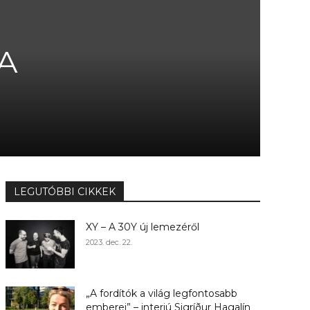
 A
LEGUTÓBBI CIKKEK
XY – A 30Y új lemezéről
2023. dec. 22.
„A fordítók a világ legfontosabb
emberei” – interjú Sigríður Hagalín