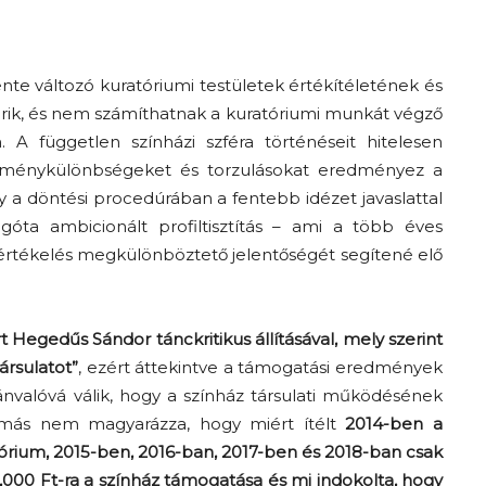
vente változó kuratóriumi testületek értékítéletének és
rik, és nem számíthatnak a kuratóriumi munkát végző
 A független színházi szféra történéseit hitelesen
éleménykülönbségeket és torzulásokat eredményez a
 a döntési procedúrában a fentebb idézet javaslattal
égóta ambicionált profiltisztítás – ami a több éves
rtékelés megkülönböztető jelentőségét segítené elő
 Hegedűs Sándor tánckritikus állításával, mely szerint
ársulatot”
, ezért áttekintve a támogatási eredmények
nvalóvá válik, hogy a színház társulati működésének
i más nem magyarázza, hogy miért ítélt
2014-ben a
tórium, 2015-ben, 2016-ban, 2017-ben és 2018-ban csak
,000 Ft-ra a színház támogatása és mi indokolta, hogy