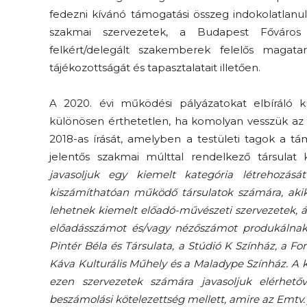
fedezni kívánó támogatási összeg indokolatlanu
szakmai szervezetek, a Budapest Főváro
felkért/delegált szakemberek felelős magata
tájékozottságát és tapasztalatait illetően.
A 2020. évi működési pályázatokat elbíráló k
különösen érthetetlen, ha komolyan vesszük az 
2018-as írását, amelyben a testületi tagok a t
jelentős szakmai múlttal rendelkező társulat
javasoljuk egy kiemelt kategória létrehozását
kiszámíthatóan működő társulatok számára, aki
lehetnek kiemelt előadó-művészeti szervezetek
előadásszámot és/vagy nézőszámot produkálnak.
Pintér Béla és Társulata, a Stúdió K Színház, a Fo
Káva Kulturális Műhely és a Maladype Színház. A 
ezen szervezetek számára javasoljuk elérhető
beszámolási kötelezettség mellett, amire az Emtv. j