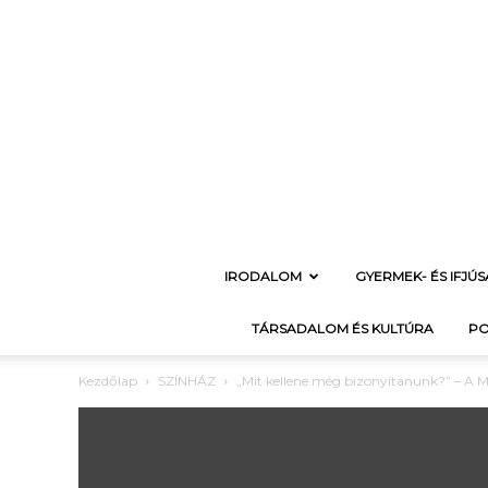
IRODALOM
GYERMEK- ÉS IFJÚ
TÁRSADALOM ÉS KULTÚRA
PO
Kezdőlap
SZÍNHÁZ
„Mit kellene még bizonyítanunk?” – A