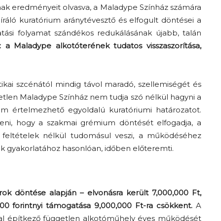
jának eredményeit olvasva, a Maladype Színház számára
íráló kuratórium aránytévesztő és elfogult döntései a
ási folyamat szándékos redukálásának újabb, talán
 a Maladype alkotóterének tudatos visszaszorítása,
tikai szcénától mindig távol maradó, szellemiségét és
etlen Maladype Színház nem tudja szó nélkül hagyni a
m értelmezhető egyoldalú kuratóriumi határozatot.
Az f21-re költözik a
teni, hogy a szakmai grémium döntését elfogadja, a
Trashről és lélekről –
 feltételek nélkül tudomásul veszi, a működéséhez
Amurpodcast
k gyakorlatához hasonlóan, időben előteremti.
ok döntése alapján – elvonásra került 7,000,000 Ft,
00 forintnyi támogatása 9,000,000 Ft-ra csökkent.
A
al építkező független alkotóműhely éves működését