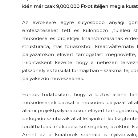
idén már csak 9,000,000 Ft-ot ítéljen meg a kura
Az évről-évre egyre súlyosbodó anyagi gon
erőfeszítéseket tett és különböző „túlélési s
működése és projektjei finanszírozásának érdek
strukturálta, más forrásokból, kreatív/alterna
pályázatokon elnyert támogatást megnövelte, 
Prioritásként kezelte, hogy a nehezen tervez
játszóhely és társulat formájában – szakmai fejl
pályakezdő művészeknek.
Fontos tudatosítani, hogy a biztos állami t
működésének bázisát a működési pályázat által 
állami projektpályázatokon elnyert támogatások,
befogadó színházak által felajánlott költségtér
fordíthatóak működési költségekre, azokból kizá
Amint az a kurátorok számára is nyilvánvaló