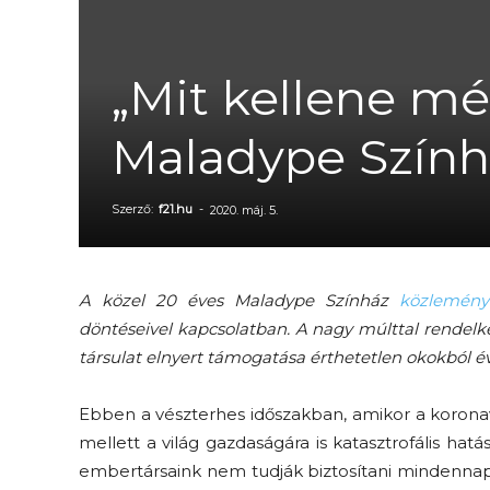
„Mit kellene mé
Maladype Szín
Szerző:
f21.hu
-
2020. máj. 5.
A közel 20 éves Maladype Színház
közlemény
döntéseivel kapcsolatban. A nagy múlttal rendel
társulat elnyert támogatása érthetetlen okokból é
Ebben a vészterhes időszakban, amikor a korona
mellett a világ gazdaságára is katasztrofális ha
embertársaink nem tudják biztosítani mindennap