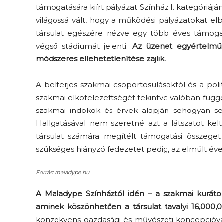
támogatására kiírt pályázat Színház I. kategóriá
világossá vált, hogy a működési pályázatokat elb
társulat egészére nézve egy több éves támogat
végső stádiumát jelenti.
Az üzenet egyértelmű:
módszeres ellehetetlenítése zajlik.
A belterjes szakmai csoportosulásoktól és a poli
szakmai elkötelezettségét tekintve valóban függ
Elveszítettük az
szakmai indokok és érvek alapján sehogyan se
unatkozás képességét? –
Hallgatásával nem szeretné azt a látszatot kel
 és
Trashről és lélekről
társulat számára megítélt támogatási összeget
er
S03E02 premier
szükséges hiányzó fedezetet pedig, az elmúlt éve
Forrás: maladype.hu
A Maladype Színháztól idén – a szakmai kurátor
aminek köszönhetően a társulat tavalyi 16,000,0
konzekvens gazdasági és művészeti koncepcióv