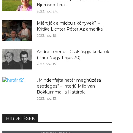
Björnsdóttirral,...
2023. nov. 24.
Miért jók a midcult könyvek? –
Kritika Lichter Péter Az amerikai...
2023. nov. 16.
André Ferenc – Csuklásgyakorlatok
(Parti Nagy Lajos 70)
2023. nov. 15.
„Mindenfajta határ meghúzása
esetleges” – interjú Milo van
Bokkummal, a Határok...
2023. nov. 13.
HIRDETÉSEK