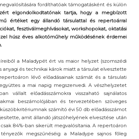
megvalósítására fordíthatóak támogatásként és külön
ért elgondolkodtatónak tartja, hogy a megbízott
ű értéket egy állandó társulattal és repertoárral
ókat, fesztiválmeghívásokat, workshopokat, oktatási
özel húsz éves alkotóműhely működésének érdemei
.
reiből a Maladypét ért vis maior helyzet (szomszédi
anyagi és technikai károk miatt a társulat elvesztette
t repertoáron lévő előadásainak számát és a társulati
 együttes a mai napig megszenvedi. A vészhelyzetet
n vállalt előadásszámokra visszaható sajnálatos
zakmai beszámolójában és tervezetében szöveges
 küszöbkritériumnak számító évi 50 db előadásszámot
jesítette, amit állandó játszóhelyének elvesztése után
 csak 84%-ban sikerült megvalósítania. A repertoáron
ló tényezők megszűnéséig a Maladype sajnos főleg