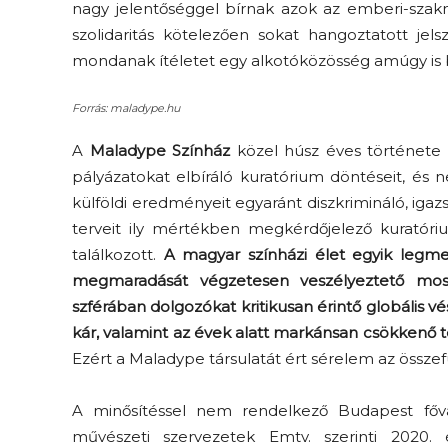
nagy jelentőséggel bírnak azok az emberi-szak
szolidaritás kötelezően sokat hangoztatott jel
mondanak ítéletet egy alkotóközösség amúgy is bi
Forrás: maladype.hu
A
Maladype Színház
közel húsz éves története
pályázatokat elbíráló kuratórium döntéseit, és 
külföldi eredményeit egyaránt diszkrimináló, igazs
terveit ily mértékben megkérdőjelező kuratóri
találkozott.
A magyar színházi élet egyik leg
megmaradását végzetesen veszélyeztető mostan
szférában dolgozókat kritikusan érintő globális vés
kár, valamint az évek alatt markánsan csökkenő
Ezért a Maladype társulatát ért sérelem az össze
A minősítéssel nem rendelkező Budapest fővá
művészeti szervezetek Emtv. szerinti 2020.