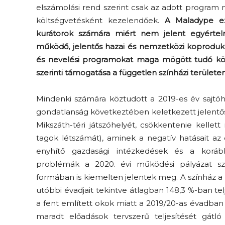
elszámolási rend szerint csak az adott program 
költségvetésként kezelendőek.
A Maladype ez
kurátorok számára miért nem jelent egyértelm
működő, jelentős hazai és nemzetközi koprodukci
és nevelési programokat maga mögött tudó k
szerinti támogatása a független színházi területen
Mindenki számára köztudott a 2019-es év sajtóhí
gondatlanság következtében keletkezett jelentős 
Mikszáth-téri játszóhelyét, csökkentenie kellet
tagok létszámát), aminek a negatív hatásait az
enyhítő gazdasági intézkedések és a korábba
problémák a 2020. évi működési pályázat s
formában is kiemelten jelentek meg. A színház a
utóbbi évadjait tekintve átlagban 148,3 %-ban tel
a fent említett okok miatt a 2019/20-as évadban
maradt előadások tervszerű teljesítését gát