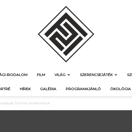
SÁGI IRODALOM
FILM
VILÁG
SZERENCSEJÁTÉK
SZ
f21.hu
RTRÉ
HÍREK
GALÉRIA
PROGRAMAJÁNLÓ
ÖKOLÓGIA
 Maladype Színház közleménye
–