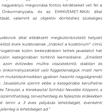
l nagyarányú megvonása fontos kérdéseket vet fel a
s Önkormányzata, és az EMMI/EMET-NKAI által
rtását, valamint az objektív döntéshez szükséges
urátorok által előidézett megkülönböztető helyzet
előző évek kurátorainak „Indokol a kuratórium” című
ámogatónak külön bekezdésben tettek javaslatot hat
 külön kategóriában történő kiemelésére:
„Emellett
 azon évtizedes múltra visszatekintő, stabilan és
k önkormányzatoktól való függetlenségük miatt nem
, ám mutatószámaikban gyakran hasonló nagyságrendű
 Javaslatunk szerint ebbe a kategóriába kerülhetne
rte Társulat, a Kerekasztal Színházi Nevelési Központ, a
kiszámíthatóság, tervezhetőség és fejlesztés érdekében
vé tenni a 3 éves pályázás lehetőségét, évenkénti
elenleg is lehetőséget ad.”