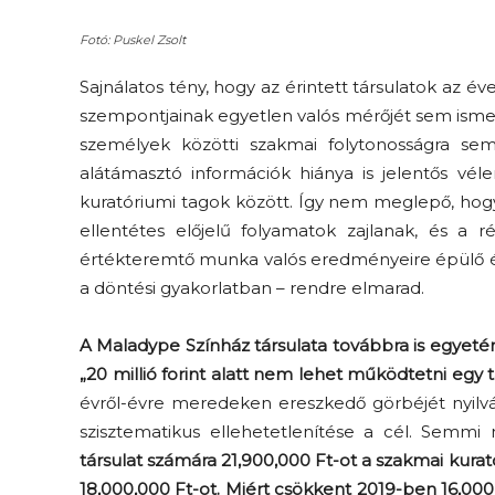
Fotó: Puskel Zsolt
Sajnálatos tény, hogy az érintett társulatok az é
szempontjainak egyetlen valós mérőjét sem isme
személyek közötti szakmai folytonosságra sem.
alátámasztó információk hiánya is jelentős v
kuratóriumi tagok között. Így nem meglepő, hogy
ellentétes előjelű folyamatok zajlanak, és a r
értékteremtő munka valós eredményeire épülő é
a döntési gyakorlatban – rendre elmarad.
A Maladype Színház társulata továbbra is egyetért
„20 millió forint alatt nem lehet működtetni egy t
évről-évre meredeken ereszkedő görbéjét nyilvá
szisztematikus ellehetetlenítése a cél. Semm
társulat számára 21,900,000 Ft-ot a szakmai kura
18,000,000 Ft-ot. Miért csökkent 2019-ben 16,000