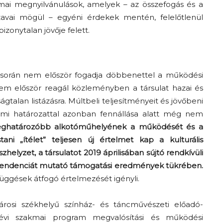
mai megnyilvánulások, amelyek – az összefogás és a
szavai mögül – egyéni érdekek mentén, felelőtlenül
zonytalan jövője felett.
 során nem először fogadja döbbenettel a működési
nem először reagál közleményben a társulat hazai és
ágtalan listázásra. Múltbeli teljesítményeit és jövőbeni
umi határozattal azonban fennállása alatt még nem
meghatározóbb alkotóműhelyének a működését és a
i „ítélet” teljesen új értelmet kap a kulturális
zhelyzet, a társulatot 2019 áprilisában sújtó rendkívüli
 tendenciát mutató támogatási eredmények tükrében.
függések átfogó értelmezését igényli.
rosi székhelyű színház- és táncművészeti előadó-
 évi szakmai program megvalósítási és működési