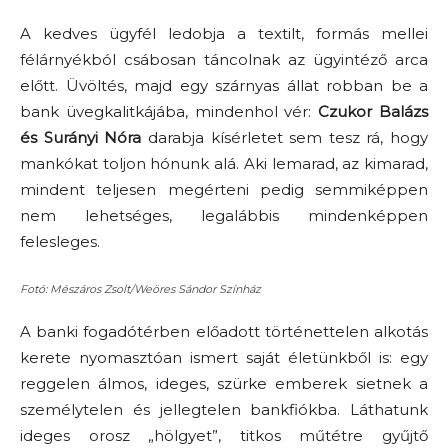
A kedves ügyfél ledobja a textilt, formás mellei
félárnyékból csábosan táncolnak az ügyintéző arca
előtt. Üvöltés, majd egy szárnyas állat robban be a
bank üvegkalitkájába, mindenhol vér:
Czukor Balázs
és Surányi Nóra
darabja kísérletet sem tesz rá, hogy
mankókat toljon hónunk alá. Aki lemarad, az kimarad,
mindent teljesen megérteni pedig semmiképpen
nem lehetséges, legalábbis mindenképpen
felesleges.
Fotó: Mészáros Zsolt/Weöres Sándor Színház
A banki fogadótérben előadott történettelen alkotás
kerete nyomasztóan ismert saját életünkből is: egy
reggelen álmos, ideges, szürke emberek sietnek a
személytelen és jellegtelen bankfiókba. Láthatunk
ideges orosz „hölgyet”, titkos műtétre gyűjtő