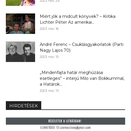
2023. nov. 24.
Miért jók a midcult könyvek? – Kritika
Lichter Péter Az amerikai...
2023. nov. 16.
André Ferenc – Csuklásgyakorlatok (Parti
Nagy Lajos 70)
2023. nov. 15.
„Mindenfajta határ meghúzása
esetleges” – interjú Milo van Bokkummal,
a Határok...
2023. nov. 13.
HIRDETÉSEK