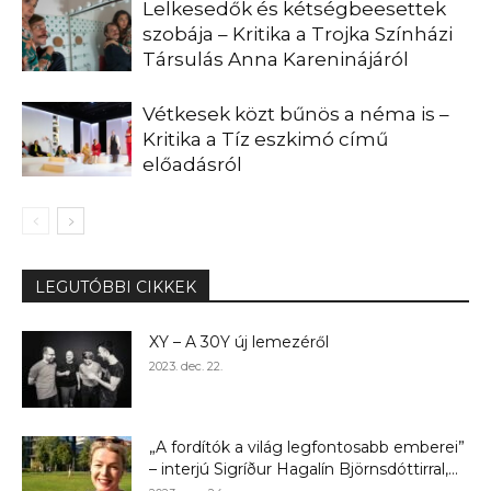
Lelkesedők és kétségbeesettek
szobája – Kritika a Trojka Színházi
Társulás Anna Kareninájáról
Vétkesek közt bűnös a néma is –
Kritika a Tíz eszkimó című
előadásról
LEGUTÓBBI CIKKEK
XY – A 30Y új lemezéről
2023. dec. 22.
„A fordítók a világ legfontosabb emberei”
– interjú Sigríður Hagalín Björnsdóttirral,...