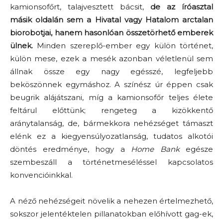
kamionsofőrt, talajvesztett bácsit,
de az íróasztal
másik oldalán sem a Hivatal vagy Hatalom arctalan
biorobotjai, hanem hasonlóan összetörhető emberek
ülnek.
Minden szereplő-ember egy külön történet,
külön mese, ezek a mesék azonban véletlenül sem
állnak össze egy nagy egésszé, legfeljebb
beköszönnek egymáshoz. A színész úr éppen csak
beugrik alájátszani, míg a kamionsofőr teljes élete
feltárul előttünk; rengeteg a kizökkentő
aránytalanság, de, bármekkora nehézséget támaszt
elénk ez a kiegyensúlyozatlanság, tudatos alkotói
döntés eredménye, hogy a
Home Bank
egésze
szembeszáll a történetmeséléssel kapcsolatos
konvencióinkkal.
A néző nehézségeit növelik a nehezen értelmezhető,
sokszor jelentéktelen pillanatokban előhívott gag-ek,