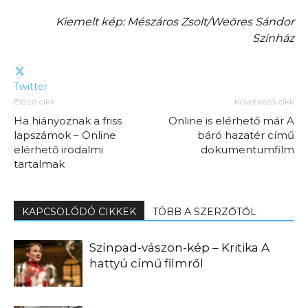
Kiemelt kép: Mészáros Zsolt/Weöres Sándor
Színház
Twitter
Előző cikk
Következő cikk
Ha hiányoznak a friss
Online is elérhető már A
lapszámok – Online
báró hazatér című
elérhető irodalmi
dokumentumfilm
tartalmak
KAPCSOLÓDÓ CIKKEK
TÖBB A SZERZŐTŐL
Színpad-vászon-kép – Kritika A
hattyú című filmről