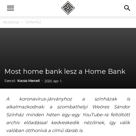
Kezdőlap
SZÍNHÁZ
Most home bank lesz a Home Bank
Szerző:
Kocsis Marcell
-
2020. ápr. 1.
A koronavírus-járványhoz a színházak is
alkalmazkodnak: a szombathelyi Weöres Sándor
Színház minden héten egy-egy YouTube-ra feltöltött
archív előadással kedveskedik nézőinek, így válik
valóban otthonivá a című darab is.