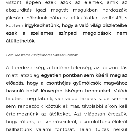
viszont éppen ezek azok az elemek, amik az
abszurditás igazi magvát magukban hordozzák:
jólesően hőkölünk hátra az artikulálatlan üvöltéstől, s
közben
irigykedhetünk, hogy a való világ díszleteibe
ezek a szellemes színpadi megoldások nem
átültethetők.
Fotó: Mészáros Zsolt/Weöres Sándor Színház
A töredezettség, a történettelenség, az abszurditás
miatt látszólag
egyetlen pontban sem kísérli meg az
előadás, hogy a csonthéjas gyümölcsök magvához
hasonló belső lényegbe kísérjen bennünket
. Valódi
felütést még látunk, van valódi lezárás is, de semmi
sem rendeződik köztük el; más, távolabbi síkon kell
értelmeznünk az átélteket. Azt világosan érezzük,
hogy rólunk, az ismerőseinkről, a körülöttünk élőkről
hallhattunk valami fontosat. Talán túlzás nélkül