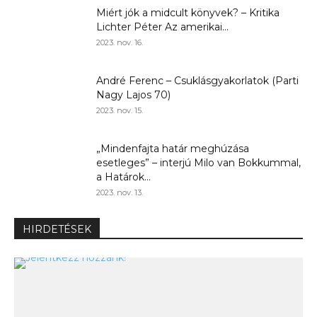
Miért jók a midcult könyvek? – Kritika
Lichter Péter Az amerikai...
2023. nov. 16.
André Ferenc – Csuklásgyakorlatok (Parti
Nagy Lajos 70)
2023. nov. 15.
„Mindenfajta határ meghúzása
esetleges” – interjú Milo van Bokkummal,
a Határok...
2023. nov. 13.
HIRDETÉSEK