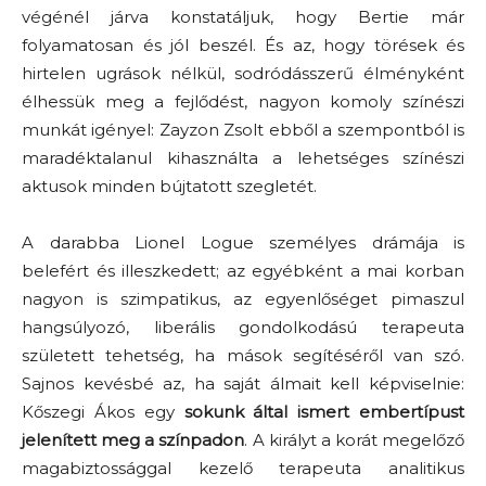
végénél járva konstatáljuk, hogy Bertie már
folyamatosan és jól beszél. És az, hogy törések és
hirtelen ugrások nélkül, sodródásszerű élményként
élhessük meg a fejlődést, nagyon komoly színészi
munkát igényel: Zayzon Zsolt ebből a szempontból is
maradéktalanul kihasználta a lehetséges színészi
aktusok minden bújtatott szegletét.
A darabba Lionel Logue személyes drámája is
belefért és illeszkedett; az egyébként a mai korban
nagyon is szimpatikus, az egyenlőséget pimaszul
hangsúlyozó, liberális gondolkodású terapeuta
született tehetség, ha mások segítéséről van szó.
Sajnos kevésbé az, ha saját álmait kell képviselnie:
Kőszegi Ákos egy
sokunk által ismert embertípust
jelenített meg a színpadon
. A királyt a korát megelőző
magabiztossággal kezelő terapeuta analitikus