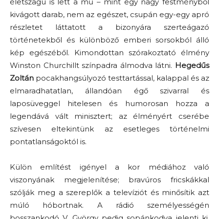
életszagú is lett a mű – mint egy nagy festményből
kivágott darab, nem az egészet, csupán egy-egy apró
részletet láttatott a bizonyára szerteágazó
történetekből és különböző emberi sorsokból álló
kép egészéből. Kimondottan szórakoztató élmény
Winston Churchillt színpadra álmodva látni.
Hegedűs
Zoltán
pocakhangsúlyozó testtartással, kalappal és az
elmaradhatatlan, állandóan égő szivarral és
laposüveggel hitelesen és humorosan hozza a
legendává vált minisztert; az élményért cserébe
szívesen eltekintünk az esetleges történelmi
pontatlanságoktól is.
Külön említést igényel a kor médiához való
viszonyának megjelenítése; bravúros fricskákkal
szólják meg a szereplők a televíziót és minősítik azt
múló hóbortnak. A rádió személyességén
bosszankodó V. György pedig sopánkodva jelenti ki,