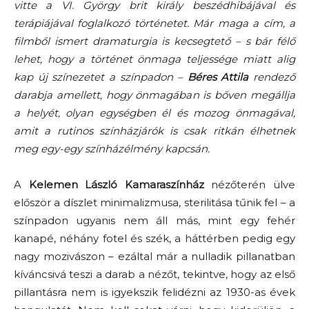
vitte a VI. György brit király beszédhibájával és
terápiájával foglalkozó történetet. Már maga a cím, a
filmből ismert dramaturgia is kecsegtető – s bár félő
lehet, hogy a történet önmaga teljessége miatt alig
kap új színezetet a színpadon –
Béres Attila
rendező
darabja amellett, hogy önmagában is bőven megállja
a helyét, olyan egységben él és mozog önmagával,
amit a rutinos színházjárók is csak ritkán élhetnek
meg egy-egy színházélmény kapcsán.
A
Kelemen László Kamaraszínház
nézőterén ülve
először a díszlet minimalizmusa, sterilitása tűnik fel – a
színpadon ugyanis nem áll más, mint egy fehér
kanapé, néhány fotel és szék, a háttérben pedig egy
nagy mozivászon – ezáltal már a nulladik pillanatban
kíváncsivá teszi a darab a nézőt, tekintve, hogy az első
pillantásra nem is igyekszik felidézni az 1930-as évek