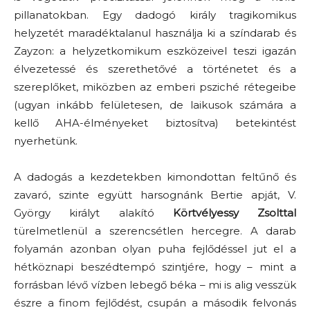
pillanatokban. Egy dadogó király tragikomikus
helyzetét maradéktalanul használja ki a színdarab és
Zayzon: a helyzetkomikum eszközeivel teszi igazán
élvezetessé és szerethetővé a történetet és a
szereplőket, miközben az emberi psziché rétegeibe
(ugyan inkább felületesen, de laikusok számára a
kellő AHA-élményeket biztosítva) betekintést
nyerhetünk.
A dadogás a kezdetekben kimondottan feltűnő és
zavaró, szinte együtt harsognánk Bertie apját, V.
György királyt alakító
Körtvélyessy Zsolttal
türelmetlenül a szerencsétlen hercegre. A darab
folyamán azonban olyan puha fejlődéssel jut el a
hétköznapi beszédtempó szintjére, hogy – mint a
forrásban lévő vízben lebegő béka – mi is alig vesszük
észre a finom fejlődést, csupán a második felvonás