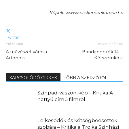
Képek: www.kecskemetikatona.hu
Twitter
Előző cikk
Következő cikk
A művészet városa –
Bandaportrék 14. –
Artopolis
Kétszemközt
KAPCSOLÓDÓ CIKKEK
TÖBB A SZERZŐTŐL
Színpad-vászon-kép – Kritika A
hattyú című filmről
Lelkesedők és kétségbeesettek
szobája – Kritika a Trojka Színházi