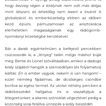
hogy
bezzeg régen a királynak nem volt más dolga,
mint látszani, és lehetőleg nem leesni a lováról
. A
globalizáció és emberközeliség ebben az időben
kezd épülni, párhuzamosan az arisztokrácia
elérhetetlen magasságainak egy rádiógomb-
nyomásnyi közelségbe kerülésével.
Bár a darab egyértelműen a befejező percekben
csúcsosodik ki, a „lényeg” talán mégis máshol bújik
meg: Bertie és Lionel szóváltásában, amikor a dadogó
király szájából hangzik a szenvedélyes (és folyamatos)
kiáltás:
Én is ember vagyok, nekem is van hangom!
–
ezzel némileg fájdalmas, de dicsőséges csöndbe
borítva az egész termet. Az utolsó néhány percben a
rádióbeszédet hallgatva mi is visszafojtjuk a
lélegzetünket; a sikeres szónoklat végeztével pedig a
közönség sorai felállva ünneplik a király beszédét.