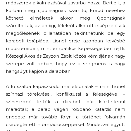
módszerek alkalmazásával zavarba hozza Bertie-t, a
korban még újdonságnak számító, Freud nevéhez
köthető elméletek akkor még újdonságnak
számítottak, az addigi, lélekről alkotott elképzelések
megdőlésének pillanatában tekinthetünk be egy
korabeli terápiába. Lionel ereje azonban kevésbé
módszereiben, mint empatikus képességeiben rejlik:
Kőszegi Ákos és Zayzon Zsolt közös kémiájának nagy
szerepe volt abban, hogy ez a szegmens is nagy
hangsúlyt kapjon a darabban.
A fő szálba kapaszkodó mellékfonalak – mint Lionel
színházi törekvései, konfliktusai a feleségével –
színesebbé tették a darabot, bár kifejtetlenül
maradtak; a darab végén robbanó katarzis nem
engedte már tovább folyni a történet folyamán
csepegtetett információcseppeket. Mindezzel együtt