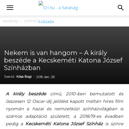
Kezdőlap
SZÍNHÁZ
Nekem is van hangom – A király
beszéde a Kecskeméti Katona József
Színházban
Szerző:
Kósa Bogi
-
2018. dec. 28.
A király beszéde
című, 2010-ben bemutatott és
összesen 12 Oscar-díj jelölést kapott méltán híres film
nyomán a hazai és nemzetközi színházvilágban is
számos adaptáció született; a 2018/19-es évadban
pedig a
Kecskeméti Katona József Színház
is színre