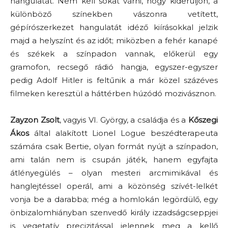
hangulatát. Nem kell sokat várni, hogy kiderüljön, a
különböző színekben vászonra vetített,
gépírószerkezet hangulatát idéző kiírásokkal jelzik
majd a helyszínt és az időt; miközben a fehér kanapé
és székek a színpadon vannak, előkerül egy
gramofon, recsegő rádió hangja, egyszer-egyszer
pedig Adolf Hitler is feltűnik a már közel százéves
filmeken keresztül a háttérben húzódó mozivásznon.
Zayzon Zsolt
, vagyis VI. György, a családja és a
Kőszegi
Ákos
által alakított Lionel Logue beszédterapeuta
számára csak Bertie, olyan formát nyújt a színpadon,
ami talán nem is csupán játék, hanem egyfajta
átlényegülés – olyan mesteri arcmimikával és
hanglejtéssel operál, ami a közönség szívét-lelkét
vonja be a darabba; még a homlokán legördülő, egy
önbizalomhiányban szenvedő király izzadságcseppjei
is vegetatív precizitással jelennek meg a kellő