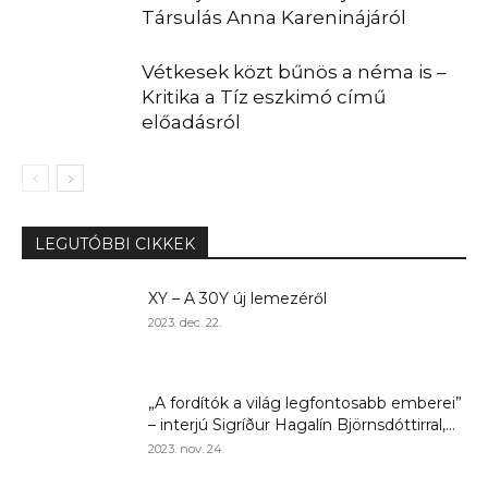
Társulás Anna Kareninájáról
Vétkesek közt bűnös a néma is –
Kritika a Tíz eszkimó című
előadásról
LEGUTÓBBI CIKKEK
XY – A 30Y új lemezéről
2023. dec. 22.
„A fordítók a világ legfontosabb emberei”
– interjú Sigríður Hagalín Björnsdóttirral,...
2023. nov. 24.