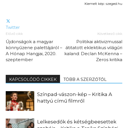
Kiemelt kép: szeged.hu
Twitter
Előző cikk
Következő cikk
Újdonságok a magyar
Politikai aktivizmussal
könnyűzene palettájáról –
átitatott eklektikus világűri
A Hónap Hangjai, 2020.
kaland: Declan McKenna –
szeptember
Zeros kritika
KAPCSOLÓDÓ CIKKEK
TÖBB A SZERZŐTŐL
Színpad-vászon-kép – Kritika A
hattyú című filmről
Lelkesedők és kétségbeesettek