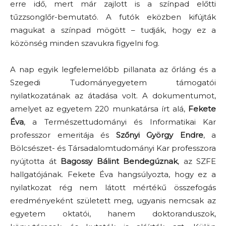
erre idő, mert már zajlott is a színpad előtti
tűzzsonglőr-bemutató. A futók eközben kifújták
magukat a színpad mögött – tudják, hogy ez a
közönség minden szavukra figyelni fog.
A nap egyik legfelemelőbb pillanata az őrláng és a
Szegedi Tudományegyetem támogatói
nyilatkozatának az átadása volt. A dokumentumot,
amelyet az egyetem 220 munkatársa írt alá,
Fekete
Éva
, a Természettudományi és Informatikai Kar
professzor emeritája és
Szőnyi György Endre
, a
Bölcsészet- és Társadalomtudományi Kar professzora
nyújtotta át
Bagossy Bálint Bendegúznak
, az SZFE
hallgatójának. Fekete Éva hangsúlyozta, hogy ez a
nyilatkozat rég nem látott mértékű összefogás
eredményeként született meg, ugyanis nemcsak az
egyetem oktatói, hanem doktoranduszok,