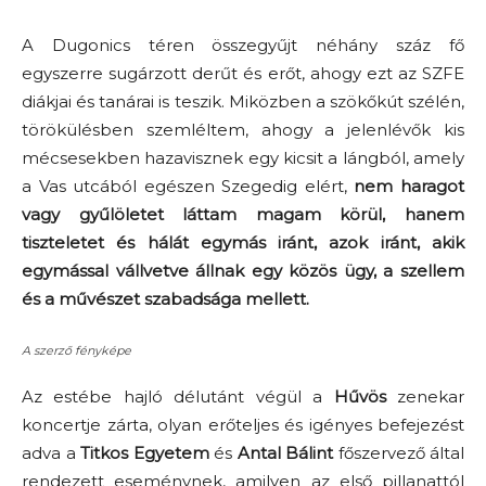
A Dugonics téren összegyűjt néhány száz fő
egyszerre sugárzott derűt és erőt, ahogy ezt az SZFE
diákjai és tanárai is teszik. Miközben a szökőkút szélén,
törökülésben szemléltem, ahogy a jelenlévők kis
mécsesekben hazavisznek egy kicsit a lángból, amely
a Vas utcából egészen Szegedig elért,
nem haragot
vagy gyűlöletet láttam magam körül, hanem
tiszteletet és hálát egymás iránt, azok iránt, akik
egymással vállvetve állnak egy közös ügy, a szellem
és a művészet szabadsága mellett.
A szerző fényképe
Az estébe hajló délutánt végül a
Hűvös
zenekar
koncertje zárta, olyan erőteljes és igényes befejezést
adva a
Titkos Egyetem
és
Antal Bálint
főszervező által
rendezett eseménynek, amilyen az első pillanattól