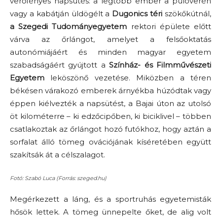
verőfényes napsütés: a legtöbb ember a pulóverén
vagy a kabátján üldögélt a
Dugonics téri
szökőkútnál,
a Szegedi Tudományegyetem
rektori épülete előtt
várva az őrlángot, amelyet a felsőoktatás
autonómiájáért és minden magyar egyetem
szabadságáért gyújtott a
Színház- és Filmművészeti
Egyetem
leköszönő vezetése. Miközben a téren
békésen várakozó emberek árnyékba húzódtak vagy
éppen kiélvezték a napsütést, a Bajai úton az utolsó
öt kilométerre – ki edzőcipőben, ki biciklivel – többen
csatlakoztak az őrlángot hozó futókhoz, hogy aztán a
sorfalat álló tömeg ovációjának kíséretében együtt
szakítsák át a célszalagot.
Fotó: Szabó Luca (Forrás: szeged.hu)
Megérkezett a láng, és a sportruhás egyetemisták
hősök lettek. A tömeg ünnepelte őket, de alig volt