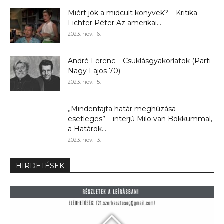
Miért jók a midcult könyvek? – Kritika
Lichter Péter Az amerikai...
2023. nov. 16.
André Ferenc – Csuklásgyakorlatok (Parti
Nagy Lajos 70)
2023. nov. 15.
„Mindenfajta határ meghúzása
esetleges” – interjú Milo van Bokkummal,
a Határok...
2023. nov. 13.
HIRDETÉSEK