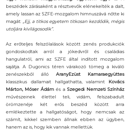
beszédek zárásaként a résztvevők elénekelték a dalt,
amely lassan az SZFE-mozgalom himnuszává nőtte ki
magát:
„Ejj, a titkos egyetem titkosan kezdődik, mégis
utoljára kivilágosodik”.
Az erőteljes felszólalások között zenés produkciók
gondoskodtak arról a jókedvről és családias
hangulatról, ami az SZFE által indított mozgalom
sajátja. A Dugonics téren várakozó tömeg a kiváló
zenészekből álló
AranyEzüst Kamaraegyüttes
klasszikus dallamait hallgathatta, valamint
Kovács
Márton, Móser Ádám
és a
Szegedi Nemzeti Színház
művészeinek élettel teli, vidám, felszabadult
örömzenéje két erős beszéd között arra
emlékeztette a hallgatóságot, hogy nemcsak az
számít, kikkel szemben állnak ebben az ügyben,
hanem az is, hogy kik vannak mellettük.