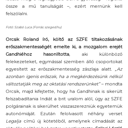
össze a mű tanulságát –, ezért mernünk kell
felszólalni.
Fotó: Szabó Luca (Forrás: szeged.hu)
Orcsik Roland
író, költő az SZFE tiltakozásának
erőszakmentességét emelte ki, a mozgalom erejét
Gandhiéhoz hasonlította
, aki különböző
felekezeteket, egymással szemben álló csoportokat
egyesített az erőszakmentesség zászlaja alatt.
„Az
azonban igenis erőszak, ha a megkérdezésünk nélkül
változtatják meg az oktatási rendszerünket”
– mondta
Orcsik, majd kifejtette, hogy ha Gandhinak is sikerült
felszabadítania Indiát a brit uralom alól, úgy az SZFE
polgárainak is sikerülhet visszaszerezniük egyetemük
autonómiáját. Ezután felolvasott néhány verset
Legalja
című új kötetéből, amelynek címadását az