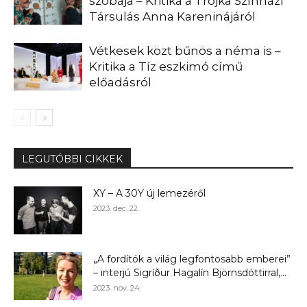
szobája – Kritika a Trojka Színházi
Társulás Anna Kareninájáról
Vétkesek közt bűnös a néma is –
Kritika a Tíz eszkimó című
előadásról
LEGUTÓBBI CIKKEK
XY – A 30Y új lemezéről
2023. dec. 22.
„A fordítók a világ legfontosabb emberei”
– interjú Sigríður Hagalín Björnsdóttirral,...
2023. nov. 24.