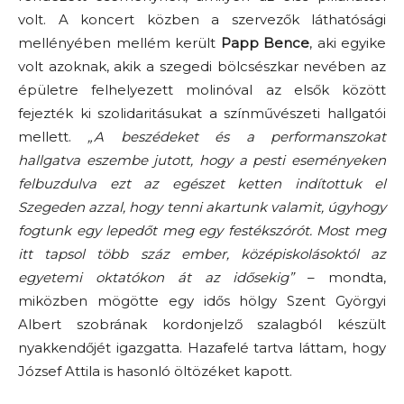
volt. A koncert közben a szervezők láthatósági
mellényében mellém került
Papp Bence
, aki egyike
volt azoknak, akik a szegedi bölcsészkar nevében az
épületre felhelyezett molinóval az elsők között
fejezték ki szolidaritásukat a színművészeti hallgatói
mellett.
„A beszédeket és a performanszokat
hallgatva eszembe jutott, hogy a pesti eseményeken
felbuzdulva ezt az egészet ketten indítottuk el
Szegeden azzal, hogy tenni akartunk valamit, úgyhogy
fogtunk egy lepedőt meg egy festékszórót. Most meg
itt tapsol több száz ember, középiskolásoktól az
egyetemi oktatókon át az idősekig”
– mondta,
miközben mögötte egy idős hölgy Szent Györgyi
Albert szobrának kordonjelző szalagból készült
nyakkendőjét igazgatta. Hazafelé tartva láttam, hogy
József Attila is hasonló öltözéket kapott.