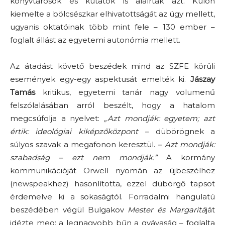
könyvtárosok és kutatók is aláírták azt. Külön
kiemelte a bölcsészkar elhivatottságát az ügy mellett,
ugyanis oktatóinak több mint fele – 130 ember –
foglalt állást az egyetemi autonómia mellett.
Az átadást követő beszédek mind az SZFE körüli
események egy-egy aspektusát emelték ki.
Jászay
Tamás
kritikus, egyetemi tanár nagy volumenű
felszólalásában arról beszélt, hogy a hatalom
megcsúfolja a nyelvet:
„Azt mondják: egyetem; azt
értik: ideológiai kiképzőközpont –
dübörögnek a
súlyos szavak a megafonon keresztül.
– Azt mondják:
szabadság – ezt nem mondják.”
A kormány
kommunikációját Orwell nyomán az újbeszélhez
(newspeakhez) hasonlította, ezzel dübörgő tapsot
érdemelve ki a sokaságtól. Forradalmi hangulatú
beszédében végül Bulgakov
Mester és Margaritá
ját
idézte meg: a legnagyobb bűn a gyávaság – foglalta