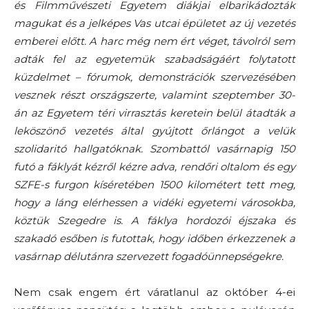
és Filmművészeti Egyetem diákjai elbarikádozták
magukat és a jelképes Vas utcai épületet az új vezetés
emberei előtt. A harc még nem ért véget, távolról sem
adták fel az egyetemük szabadságáért folytatott
küzdelmet – fórumok, demonstrációk szervezésében
vesznek részt országszerte, valamint szeptember 30-
án az Egyetem téri virrasztás keretein belül átadták a
leköszönő vezetés által gyújtott őrlángot a velük
szolidaritó hallgatóknak. Szombattól vasárnapig 150
futó a fáklyát kézről kézre adva, rendőri oltalom és egy
SZFE-s furgon kíséretében 1500 kilométert tett meg,
hogy a láng elérhessen a vidéki egyetemi városokba,
köztük Szegedre is. A fáklya hordozói éjszaka és
szakadó esőben is futottak, hogy időben érkezzenek a
vasárnap délutánra szervezett fogadóünnepségekre.
Nem csak engem ért váratlanul az október 4-ei