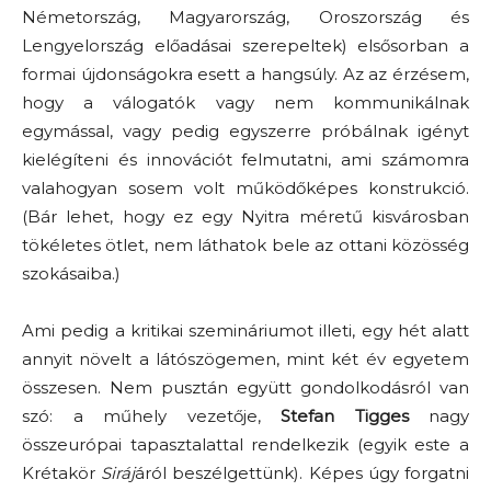
Németország, Magyarország, Oroszország és
Lengyelország előadásai szerepeltek) elsősorban a
formai újdonságokra esett a hangsúly. Az az érzésem,
hogy a válogatók vagy nem kommunikálnak
egymással, vagy pedig egyszerre próbálnak igényt
kielégíteni és innovációt felmutatni, ami számomra
valahogyan sosem volt működőképes konstrukció.
(Bár lehet, hogy ez egy Nyitra méretű kisvárosban
tökéletes ötlet, nem láthatok bele az ottani közösség
szokásaiba.)
Ami pedig a kritikai szemináriumot illeti, egy hét alatt
annyit növelt a látószögemen, mint két év egyetem
összesen. Nem pusztán együtt gondolkodásról van
szó: a műhely vezetője,
Stefan Tigges
nagy
összeurópai tapasztalattal rendelkezik (egyik este a
Krétakör
Siráj
áról beszélgettünk). Képes úgy forgatni