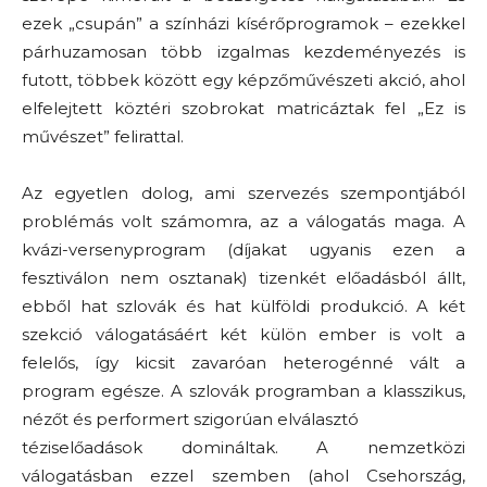
ezek „csupán” a színházi kísérőprogramok – ezekkel
párhuzamosan több izgalmas kezdeményezés is
futott, többek között egy képzőművészeti akció, ahol
elfelejtett köztéri szobrokat matricáztak fel „Ez is
művészet” felirattal.
Az egyetlen dolog, ami szervezés szempontjából
problémás volt számomra, az a válogatás maga. A
kvázi-versenyprogram (díjakat ugyanis ezen a
fesztiválon nem osztanak) tizenkét előadásból állt,
ebből hat szlovák és hat külföldi produkció. A két
szekció válogatásáért két külön ember is volt a
felelős, így kicsit zavaróan heterogénné vált a
program egésze. A szlovák programban a klasszikus,
nézőt és performert szigorúan elválasztó
téziselőadások domináltak. A nemzetközi
válogatásban ezzel szemben (ahol Csehország,