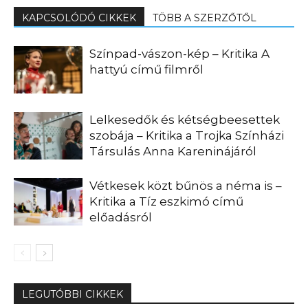
KAPCSOLÓDÓ CIKKEK
TÖBB A SZERZŐTŐL
Színpad-vászon-kép – Kritika A
hattyú című filmről
Lelkesedők és kétségbeesettek
szobája – Kritika a Trojka Színházi
Társulás Anna Kareninájáról
Vétkesek közt bűnös a néma is –
Kritika a Tíz eszkimó című
előadásról
LEGUTÓBBI CIKKEK