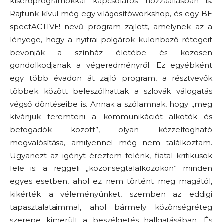
kísérőprogramokkal kapcsolatos hozzáállásban is.
Rajtunk kívül még egy világosítóworkshop, és egy BE
spectACTIVE! nevű program zajlott, amelynek az a
lényege, hogy a nyitrai polgárok különböző rétegeit
bevonják a színház életébe és közösen
gondolkodjanak a végeredményről. Ez egyébként
egy több évadon át zajló program, a résztvevők
többek között beleszólhattak a szlovák válogatás
végső döntéseibe is. Annak a szólamnak, hogy „meg
kívánjuk teremteni a kommunikációt alkotók és
befogadók között”, olyan kézzelfogható
megvalósítása, amilyennel még nem találkoztam.
Ugyanezt az igényt éreztem felénk, fiatal kritikusok
felé is: a reggeli „közönségtalálkozókon” minden
egyes esetben, ahol ez nem történt meg magától,
kikérték a véleményünket, szemben az eddigi
tapasztalataimmal, ahol bármely közönségréteg
szerepe kimerült a beszélgetés hallgatásában. És