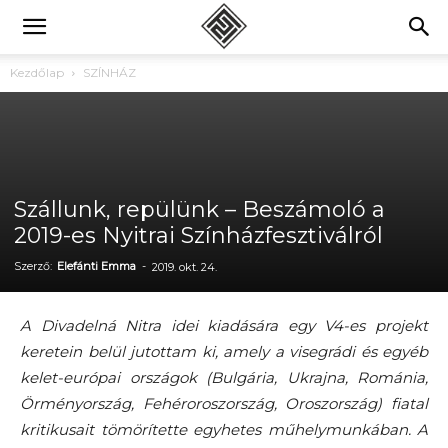
Kezdőlap
SZÍNHÁZ
Szállunk, repülünk – Beszámoló a
2019-es Nyitrai Színházfesztiválról
Szerző:
Elefánti Emma
-
2019. okt. 24.
A Divadelná Nitra idei kiadására egy V4-es projekt
keretein belül jutottam ki, amely a visegrádi és egyéb
kelet-európai országok (Bulgária, Ukrajna, Románia,
Örményország, Fehéroroszország, Oroszország) fiatal
kritikusait tömörítette egyhetes műhelymunkában. A