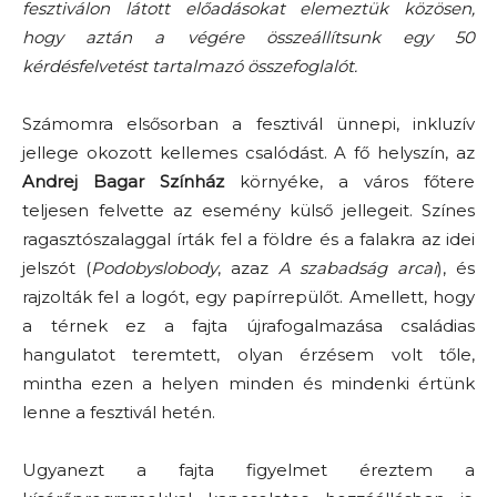
fesztiválon látott előadásokat elemeztük közösen,
hogy aztán a végére összeállítsunk egy 50
kérdésfelvetést tartalmazó összefoglalót.
Számomra elsősorban a fesztivál ünnepi, inkluzív
jellege okozott kellemes csalódást. A fő helyszín, az
Andrej Bagar Színház
környéke, a város főtere
teljesen felvette az esemény külső jellegeit. Színes
ragasztószalaggal írták fel a földre és a falakra az idei
jelszót (
Podobyslobody
, azaz
A szabadság arcai
), és
rajzolták fel a logót, egy papírrepülőt. Amellett, hogy
a térnek ez a fajta újrafogalmazása családias
hangulatot teremtett, olyan érzésem volt tőle,
mintha ezen a helyen minden és mindenki értünk
lenne a fesztivál hetén.
Ugyanezt a fajta figyelmet éreztem a