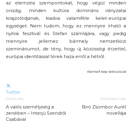
az elemzési szempontokat, hogy végül minden
ország, minden kultúra domináns irányzatai
kirajzolódjanak, kiadva valamiféle kelet-európai
egységet. Nem tudom, hogy ez mennyire írható a
nyitrai fesztivál és Stefan számlájára, vagy pedig
mennyire jellemez bármely nemzetközi
szemináriumot, de tény, hogy új közösségi érzettel,
európai identitással térek haza erről a hétről.
Kiemelt kép: televizio.sk
Twitter
Előző cikk
Következő cikk
A valós személyiség a
Biró Zsombor Aurél
zenében – Interjú Szendrői
novellája
Csabával