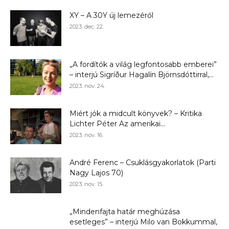
XY – A 30Y új lemezéről
2023. dec. 22.
„A fordítók a világ legfontosabb emberei”
– interjú Sigríður Hagalín Björnsdóttirral,...
2023. nov. 24.
Miért jók a midcult könyvek? – Kritika
Lichter Péter Az amerikai...
2023. nov. 16.
André Ferenc – Csuklásgyakorlatok (Parti
Nagy Lajos 70)
2023. nov. 15.
„Mindenfajta határ meghúzása
esetleges” – interjú Milo van Bokkummal,