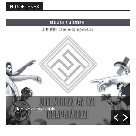
HIRDETÉSEK
Jelentkezz hozzánk!