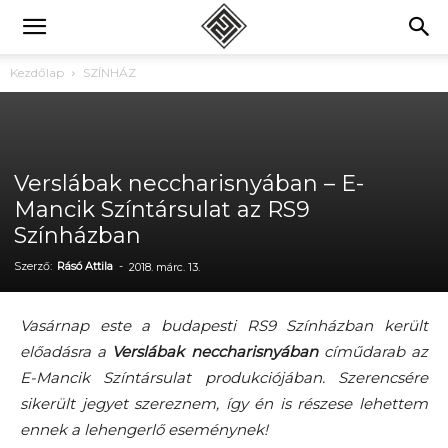
Kezdőlap
SZÍNHÁZ
Verslábak neccharisnyában – E-
Mancik Színtársulat az RS9
Színházban
Szerző:
Rásó Attila
-
2018. márc. 13.
Vasárnap este a budapesti RS9 Színházban került
előadásra a
Verslábak neccharisnyában
címűdarab az
E-Mancik Színtársulat produkciójában. Szerencsére
sikerült jegyet szereznem, így én is részese lehettem
ennek a lehengerlő eseménynek!