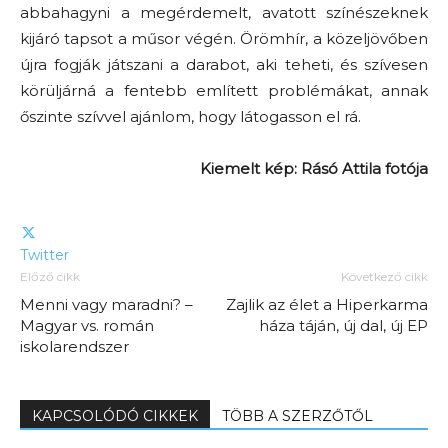
abbahagyni a megérdemelt, avatott színészeknek
kijáró tapsot a műsor végén. Örömhír, a közeljövőben
újra fogják játszani a darabot, aki teheti, és szívesen
körüljárná a fentebb említett problémákat, annak
őszinte szívvel ajánlom, hogy látogasson el rá.
Kiemelt kép: Rásó Attila fotója
Twitter
Előző cikk
Következő cikk
Menni vagy maradni? –
Zajlik az élet a Hiperkarma
Magyar vs. román
háza táján, új dal, új EP
iskolarendszer
KAPCSOLÓDÓ CIKKEK
TÖBB A SZERZŐTŐL