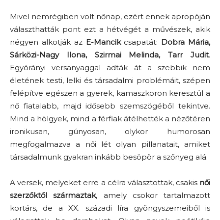
Mivel nemrégiben volt nőnap, ezért ennek apropóján
választhatták pont ezt a hétvégét a művészek, akik
négyen alkotják az
E-Mancik
csapatát:
Dobra Mária,
Sárközi-Nagy Ilona, Szirmai Melinda, Tarr Judit
.
Egyórányi versanyaggal adták át a szebbik nem
életének testi, lelki és társadalmi problémáit, szépen
felépítve egészen a gyerek, kamaszkoron keresztül a
nő fiatalabb, majd idősebb szemszögéből tekintve.
Mind a hölgyek, mind a férfiak átélhették a nézőtéren
ironikusan, gúnyosan, olykor humorosan
megfogalmazva a női lét olyan pillanatait, amiket
társadalmunk gyakran inkább besöpör a szőnyeg alá.
A versek, melyeket erre a célra választottak, csakis
női
szerzőktől származtak
, amely csokor tartalmazott
kortárs, de a XX. századi líra gyöngyszemeiből is