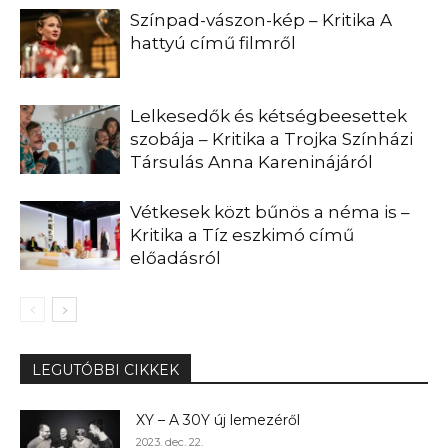
Színpad-vászon-kép – Kritika A
hattyú című filmről
Lelkesedők és kétségbeesettek
szobája – Kritika a Trojka Színházi
Társulás Anna Kareninájáról
Vétkesek közt bűnös a néma is –
Kritika a Tíz eszkimó című
előadásról
LEGUTÓBBI CIKKEK
XY – A 30Y új lemezéről
2023. dec. 22.