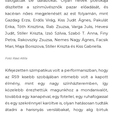
válogattak be darabokat. Olyan nevek poétikája
díszítette a színművésznők pazar előadását, és
kacéran nőies megjelenését az est folyamán, mint
Gazdag Erzsi, Erdős Virág, Kiss Judit Ágnes, Pakulát
Erika, Tóth Krisztina, Rab Zsuzsa, Varga Julis, Hevesi
Judit, Stiller Kriszta, Izsó Szilvia, Szabó T. Anna, Finy
Petra, Rakovszky Zsuzsa, Nemes Nagy Ágnes, Facsik
Mari, Maja Boriszova, Stiller Kriszta és Kiss Gabriella.
Fotó: Rásó Attila
Kifejezetten szimpatikus volt a performanszban, hogy
az RS9 kisebb szobájában intimebb volt a kapott
élmény, mint egy nagy színházteremben, így
közelebb érezhettük magunkhoz a mondanivalót,
továbbá egy kanapéval, egy fotellel, egy ruhafogassal
és egy szekrénnyel karöltve is, olyan hatásosan tudták
átadni a harisnyás verslábakat, hogy alig bírtuk