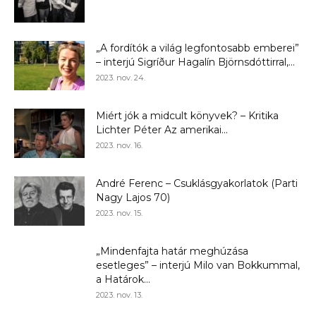
„A fordítók a világ legfontosabb emberei”
– interjú Sigríður Hagalín Björnsdóttirral,...
2023. nov. 24.
Miért jók a midcult könyvek? – Kritika
Lichter Péter Az amerikai...
2023. nov. 16.
André Ferenc – Csuklásgyakorlatok (Parti
Nagy Lajos 70)
2023. nov. 15.
„Mindenfajta határ meghúzása
esetleges” – interjú Milo van Bokkummal,
a Határok...
2023. nov. 13.