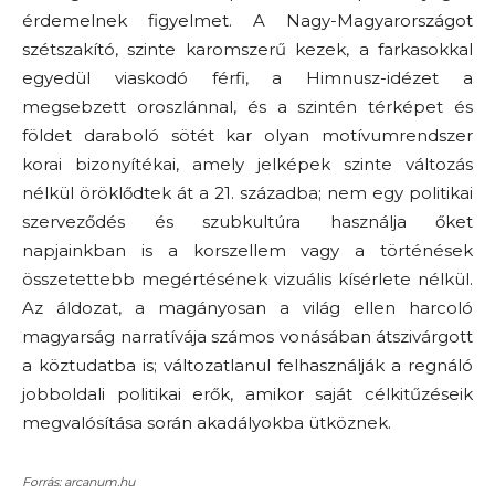
érdemelnek figyelmet. A Nagy-Magyarországot
szétszakító, szinte karomszerű kezek, a farkasokkal
egyedül viaskodó férfi, a Himnusz-idézet a
megsebzett oroszlánnal, és a szintén térképet és
földet daraboló sötét kar olyan motívumrendszer
korai bizonyítékai, amely jelképek szinte változás
nélkül öröklődtek át a 21. századba; nem egy politikai
szerveződés és szubkultúra használja őket
napjainkban is a korszellem vagy a történések
összetettebb megértésének vizuális kísérlete nélkül.
Az áldozat, a magányosan a világ ellen harcoló
magyarság narratívája számos vonásában átszivárgott
a köztudatba is; változatlanul felhasználják a regnáló
jobboldali politikai erők, amikor saját célkitűzéseik
megvalósítása során akadályokba ütköznek.
Forrás: arcanum.hu