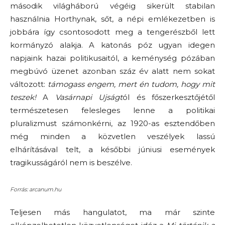
második világháború végéig sikerült stabilan
használnia Horthynak, sőt, a népi emlékezetben is
jobbára így csontosodott meg a tengerészből lett
kormányzó alakja. A katonás póz ugyan idegen
napjaink hazai politikusaitól, a keménység pózában
megbúvó üzenet azonban száz év alatt nem sokat
változott:
támogass engem, mert én tudom, hogy mit
teszek!
A
Vasárnapi Ujságt
ól és főszerkesztőjétől
természetesen felesleges lenne a politikai
pluralizmust számonkérni, az 1920-as esztendőben
még minden a közvetlen veszélyek lassú
elhárításával telt, a későbbi júniusi események
tragikusságáról nem is beszélve.
Forrás: arcanum.hu
Teljesen más hangulatot, ma már szinte