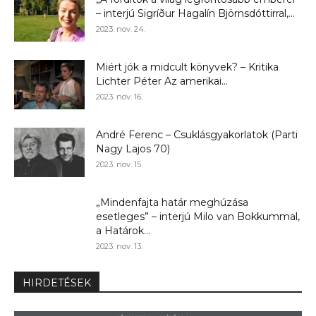
– interjú Sigríður Hagalín Björnsdóttirral,...
2023. nov. 24.
Miért jók a midcult könyvek? – Kritika
Lichter Péter Az amerikai...
2023. nov. 16.
André Ferenc – Csuklásgyakorlatok (Parti
Nagy Lajos 70)
2023. nov. 15.
„Mindenfajta határ meghúzása
esetleges” – interjú Milo van Bokkummal,
a Határok...
2023. nov. 13.
HIRDETÉSEK