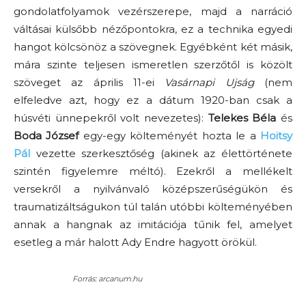
gondolatfolyamok vezérszerepe, majd a narráció
váltásai külsőbb nézőpontokra, ez a technika egyedi
hangot kölcsönöz a szövegnek. Egyébként két másik,
mára szinte teljesen ismeretlen szerzőtől is közölt
szöveget az április 11-ei
Vasárnapi Ujság
(nem
elfeledve azt, hogy ez a dátum 1920-ban csak a
húsvéti ünnepekről volt nevezetes):
Telekes Béla
és
Boda József
egy-egy költeményét hozta le a
Hoitsy
Pál
vezette szerkesztőség (akinek az élettörténete
szintén figyelemre méltó). Ezekről a mellékelt
versekről a nyilvánvaló középszerűségükön és
traumatizáltságukon túl talán utóbbi költeményében
annak a hangnak az imitációja tűnik fel, amelyet
esetleg a már halott Ady Endre hagyott örökül.
Forrás: arcanum.hu