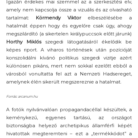
Igazán érdekes mai szemmel az a szerkesztési elv,
amely nem kapcsolja össze a vizuális és az olvasható
tartalmat:
Körmendy Viktor
elbeszélésébe a
hatalmát éppen hogy és egyelőre csak úgy, ahogy
megszilárdító (a sikertelen királypuccsok előtt járunk)
Horthy Miklós
szegedi látogatásáról ékelődik be
képes riport. A viharos történések után pozícióját
konszolidálni kívánó politikus szegedi vizitje azért
különösen pikáns, mert nem sokkal ezelőtt ebből a
városból vonultatta fel azt a Nemzeti Hadsereget,
amelynek élén sikerült megszereznie a hatalmat.
Forrás: arcanum.hu
A fotók nyilvánvalóan propagandacéllal készültek, a
keménykezű, egyenes tartású, az országot
biztonságba helyező archetipikus államférfi képét
hivatottak megteremteni – ezt a „termékkódot” a