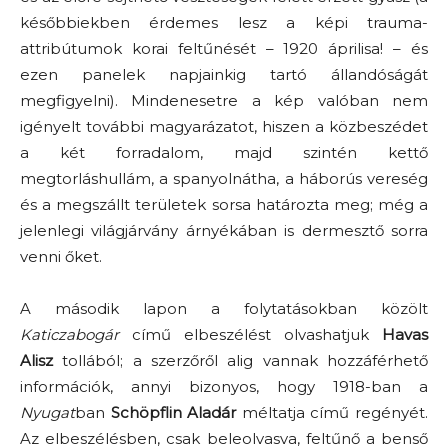
későbbiekben érdemes lesz a képi trauma-
attribútumok korai feltűnését – 1920 áprilisa! – és
ezen panelek napjainkig tartó állandóságát
megfigyelni). Mindenesetre a kép valóban nem
igényelt további magyarázatot, hiszen a közbeszédet
a két forradalom, majd szintén kettő
megtorláshullám, a spanyolnátha, a háborús vereség
és a megszállt területek sorsa határozta meg; még a
jelenlegi világjárvány árnyékában is dermesztő sorra
venni őket.
A második lapon a folytatásokban közölt
Katiczabogár
című elbeszélést olvashatjuk
Havas
Alisz
tollából; a szerzőről alig vannak hozzáférhető
információk, annyi bizonyos, hogy 1918-ban a
Nyugat
ban
Schöpflin Aladár
méltatja című regényét.
Az elbeszélésben, csak beleolvasva, feltűnő a benső