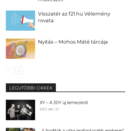
Visszatér az f21.hu Vélemény
rovata
Nyitás – Mohos Máté tárcája
LEGUTÓBBI CIKKEK
XY – A 30Y új lemezéről
2023. dec. 22.
„A fordítók a világ legfontosabb emberei”