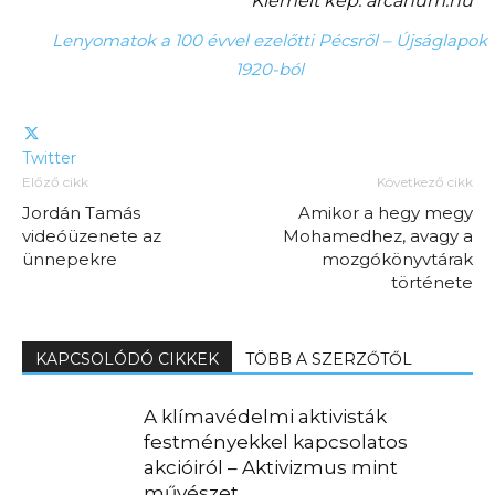
Kiemelt kép: arcanum.hu
Lenyomatok a 100 évvel ezelőtti Pécsről – Újságlapok
1920-ból
Twitter
Előző cikk
Következő cikk
Jordán Tamás
Amikor a hegy megy
videóüzenete az
Mohamedhez, avagy a
ünnepekre
mozgókönyvtárak
története
KAPCSOLÓDÓ CIKKEK
TÖBB A SZERZŐTŐL
A klímavédelmi aktivisták
festményekkel kapcsolatos
akcióiról – Aktivizmus mint
művészet