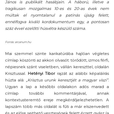
János is publikált hasábjain. A háború, illetve a
tragikusan mozgalmas 10-es és 20-as évek nem
múltak el nyomtalanul a patinás újság felett,
ennélfogva kiváló kordokumentum egy, a pontosan
száz évvel ezelőtti húsvétra készülő száma.
Forrás: arcanum.hu
Mai szemmel szinte karikatúrába hajlóan végletes
címlap köszönti az akkori olvasót: törődött, izmos férfi,
népiesnek szánt viseletben, vállán kereszttel, oldalán
Krisztussal.
Hetényi Tibor
rajzát az alábbi képaláírás
húzta alá:
„Krisztus urunk keresztjét a magyar viszi”
.
Ugyan a lap a későbbi oldalakon adós marad a
címlap további kommentárjával, annak
kontextusteremtő ereje megkérdőjelezhetetlen. A
lapszám több más oldalát is fűti a már elszenvedett
és az előre sejthető veszteségek felett érzett gyász (a