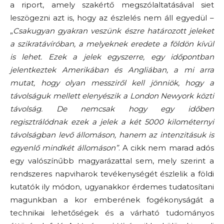
a riport, amely szakértő megszólaltatásával siet
leszögezni azt is, hogy az észlelés nem áll egyedül –
„
Csakugyan gyakran veszünk észre határozott jeleket
a szikratávíróban, a melyeknek eredete a földön kívül
is lehet. Ezek a jelek egyszerre, egy időpontban
jelentkeztek Amerikában és Angliában, a mi arra
mutat, hogy olyan messziről kell jönniök, hogy a
távolságuk mellett elenyészik a London Newyork közti
távolság. De nemcsak hogy egy időben
regisztrálódnak ezek a jelek a két 5000 kilométernyi
távolságban levő állomáson, hanem az intenzitásuk is
egyenlő mindkét állomáson”
. A cikk nem marad adós
egy valószínűbb magyarázattal sem, mely szerint a
rendszeres napviharok tevékenységét észlelik a földi
kutatók ily módon, ugyanakkor érdemes tudatosítani
magunkban a kor emberének fogékonyságát a
technikai lehetőségek és a várható tudományos