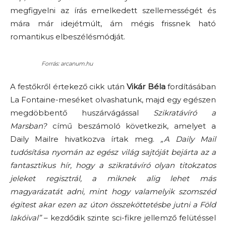
megfigyelni az írás emelkedett szellemességét és
mára már idejétmúlt, ám mégis frissnek ható
romantikus elbeszélésmódját.
Forrás: arcanum.hu
A festőkről értekező cikk után
Vikár Béla
fordításában
La Fontaine-meséket olvashatunk, majd egy egészen
megdöbbentő huszárvágással
Szikratávíró a
Marsban?
című beszámoló következik, amelyet a
Daily Mailre hivatkozva írtak meg.
„A Daily Mail
tudósítása nyomán az egész világ sajtóját bejárta az a
fantasztikus hír, hogy a szikratávíró olyan titokzatos
jeleket regisztrál, a miknek alig lehet más
magyarázatát adni, mint hogy valamelyik szomszéd
égitest akar ezen az úton összeköttetésbe jutni a Föld
lakóival”
– kezdődik szinte sci-fikre jellemző felütéssel