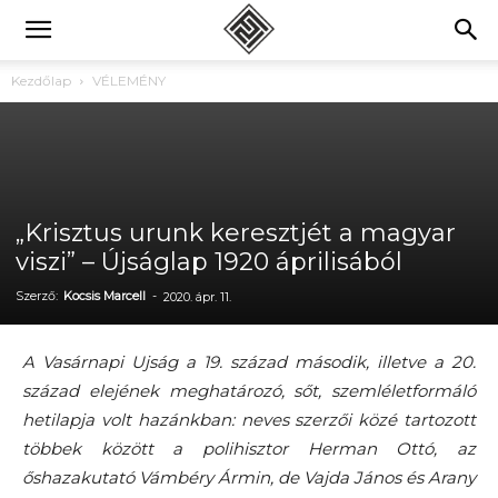
Kezdőlap
VÉLEMÉNY
„Krisztus urunk keresztjét a magyar
viszi” – Újságlap 1920 áprilisából
Szerző:
Kocsis Marcell
-
2020. ápr. 11.
A Vasárnapi Ujság a 19. század második, illetve a 20.
század elejének meghatározó, sőt, szemléletformáló
hetilapja volt hazánkban: neves szerzői közé tartozott
többek között a polihisztor Herman Ottó, az
őshazakutató Vámbéry Ármin, de Vajda János és Arany