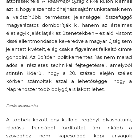
áttörések felé. A
Vasárnapi Ujság
cikke külön kiemeli
azt is, hogy a szenzációhajhász sajtómunkatársak nem
a valószínűbb természeti jelenséggel összefüggő
magyarázatot domborítják ki, hanem az értelmes
élet egyik jelét látják az üzenetekben – ez alól viszont
kissé ellentmondásba keveredve a magyar újság sem
jelentett kivételt, elég csak a figyelmet felkeltő címre
gondolni. Az üdítően politikamentes írás nem marad
adós a részletes technikai fejtegetéssel, amelyből
szintén kiderül, hogy a 20. század elején széles
körben számoltak azzal a lehetőséggel, hogy a
Naprendszer több bolygója is lakott lehet.
Forrás: arcanum.hu
A többek között egy külföldi regényt olvashatunk,
ráadásul franciából fordítottat, ám inkább a
szöveghez nem kapcsolódó képi anyagok