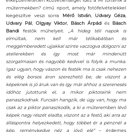
elképzelhetetlen közvetlenséget idéz a
Mi történik a
műtermekben?
című riport, amely fotófelvételekkel
kiegészítve veszi sorra
Mérő István
,
Udvary Géza
,
Udvary Pál
,
Olgyay Viktor
,
Bäsch Árpád
és
Bäsch
Bandi
festők műhelyeit.
„A hideg téli napok is
elmúltak, nem kell már télikabátban és
meggémberedett ujjakkal szinte vaczogva dolgozni az
atelierekben és így most már mindenütt
szorgalmasan és nagyobb kedvvel is folyik a munka.
Igaz ugyan, hogy vászon és festék ma is csak nehezen
és elég borsos áron szerezhető be, de viszont a
képeknek is jó áruk van és így már ahhoz a szerenesés
időhöz jutottunk el, a mikor piktoraink nem
panaszkodnak. Furcsán hangzik, de úgy van, hogy ma
csak az a piktor panaszkodik, a ki a műteremben lévő
képek nagy részét eladta, viszont az a festő, aki arra az
álláspontra helyezkedett, hogy többet ér a pénznél a
kép, reménykedve néz a jövő elé“
– érdemes