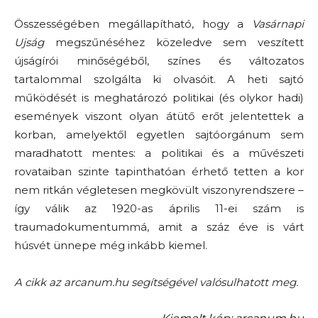
Összességében megállapítható, hogy a
Vasárnapi
Ujság
megszűnéséhez közeledve sem veszített
újságírói minőségéből, színes és változatos
tartalommal szolgálta ki olvasóit. A heti sajtó
működését is meghatározó politikai (és olykor hadi)
események viszont olyan átütő erőt jelentettek a
korban, amelyektől egyetlen sajtóorgánum sem
maradhatott mentes: a politikai és a művészeti
rovataiban szinte tapinthatóan érhető tetten a kor
nem ritkán végletesen megkövült viszonyrendszere –
így válik az 1920-as április 11-ei szám is
traumadokumentummá, amit a száz éve is várt
húsvét ünnepe még inkább kiemel.
A cikk az arcanum.hu segítségével valósulhatott meg.