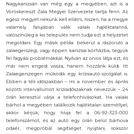
Nagykanizsán van még egy a megyében, azt is a
Vöröskereszt Zala Megyei Szervezete tartja fenn. Az
egész megyét nekünk kell ellátni, hiszen, ha a megye
valamely falujában válik valaki hajléktalanná,
valószínűleg a kis település nem tudja ezt a helyzetet
megoldani. Egy másik példa: bekerül a rászoruló a
zalaegerszegi, vagy éppen kanizsai kórházba, tegyük
fel fagyási problémákkal. Nyilván az orvos látja ezt, és
már nem engedi vissza, hanem hozzánk küldi. Itt
Zalaegerszegen működik egy krízisautó-szolgálat is.
Ebben a téli időszakban – mi a november és április
közötti intervallumot krízisidőszaknak nevezzük – 24
órán keresztül várja a telefonhívásokat. Ha valaki
bárhol a megyében találkozik hajléktalan személlyel,
akkor kérjük, hogy hívja fel a 06-92-323-000
telefonszámot, és az autó egy órán belül bárhova
odaér, megpróbál segítséget nyújtani, sokszor