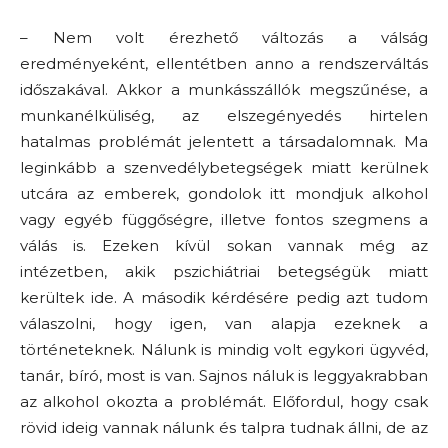
– Nem volt érezhető változás a válság
eredményeként, ellentétben anno a rendszerváltás
időszakával. Akkor a munkásszállók megszűnése, a
munkanélküliség, az elszegényedés hirtelen
hatalmas problémát jelentett a társadalomnak. Ma
leginkább a szenvedélybetegségek miatt kerülnek
utcára az emberek, gondolok itt mondjuk alkohol
vagy egyéb függőségre, illetve fontos szegmens a
válás is. Ezeken kívül sokan vannak még az
intézetben, akik pszichiátriai betegségük miatt
kerültek ide. A második kérdésére pedig azt tudom
válaszolni, hogy igen, van alapja ezeknek a
történeteknek. Nálunk is mindig volt egykori ügyvéd,
tanár, bíró, most is van. Sajnos náluk is leggyakrabban
az alkohol okozta a problémát. Előfordul, hogy csak
rövid ideig vannak nálunk és talpra tudnak állni, de az