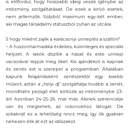
is előfordul, hogy hosszabb ideig veszik igénybe az
intézmény szolgáltatásait. De ezek a kirívó esetek,
nem jellemzők. Százból maximum egy-két ember,
aki magas társadalmi státuszból zuhan az utcára.
S hogy miként zajlik a karácsonyi ünneplés a szállón?
– A huszonharmadika érdekes, különleges és speciális
helyzet. A lakók díszítik a házat és este ünnepi
vacsorával lepjük meg őket. Kis ajándékot is kapnak
és zenés est is szerepel a programban. Általában
kapunk felajánlásként zenészektől egy kisebb
műsort, aztán a „helyi dj” szolgáltatja tovább a zenét,
mondhatni pezsgő élet költözik az intézménybe 23-
án! Azonban 24-25-26. már más. Akinek szerencséje
van és megteheti, az rokonokhoz látogat. De
sokaknál ez a lehetőség nincs meg, így ők gyakran
nehezen élik át ezt az időszakot.