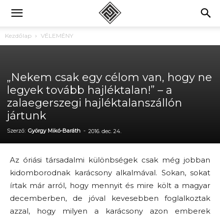
Kezdőlap
VÉLEMÉNY
„Nekem csak egy célom van, hogy ne
legyek tovább hajléktalan!” – a
zalaegerszegi hajléktalanszállón
jártunk
Szerző:
György Mikó-Baráth
-
2016. dec. 24.
Az óriási társadalmi különbségek csak még jobban
kidomborodnak karácsony alkalmával. Sokan, sokat
írtak már arról, hogy mennyit és mire költ a magyar
decemberben, de jóval kevesebben foglalkoztak
azzal, hogy milyen a karácsony azon emberek