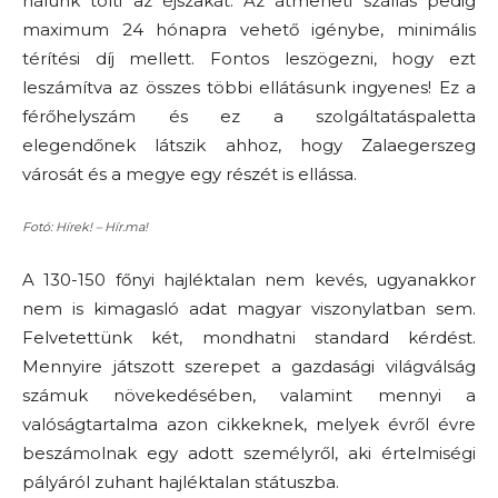
nálunk tölti az éjszakát. Az átmeneti szállás pedig
maximum 24 hónapra vehető igénybe, minimális
térítési díj mellett. Fontos leszögezni, hogy ezt
leszámítva az összes többi ellátásunk ingyenes! Ez a
férőhelyszám és ez a szolgáltatáspaletta
elegendőnek látszik ahhoz, hogy Zalaegerszeg
városát és a megye egy részét is ellássa.
Fotó: Hírek! – Hír.ma!
A 130-150 főnyi hajléktalan nem kevés, ugyanakkor
nem is kimagasló adat magyar viszonylatban sem.
Felvetettünk két, mondhatni standard kérdést.
Mennyire játszott szerepet a gazdasági világválság
számuk növekedésében, valamint mennyi a
valóságtartalma azon cikkeknek, melyek évről évre
beszámolnak egy adott személyről, aki értelmiségi
pályáról zuhant hajléktalan státuszba.