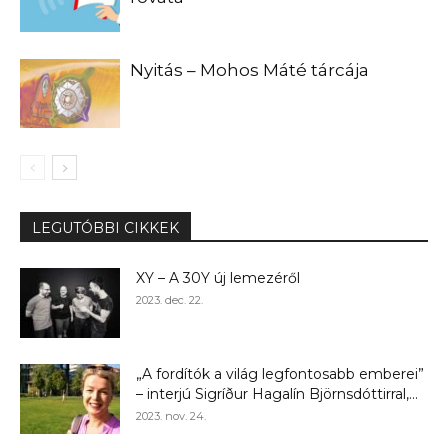
Nyitás – Mohos Máté tárcája
LEGUTÓBBI CIKKEK
XY – A 30Y új lemezéről
2023. dec. 22.
„A fordítók a világ legfontosabb emberei”
– interjú Sigríður Hagalín Björnsdóttirral,...
2023. nov. 24.