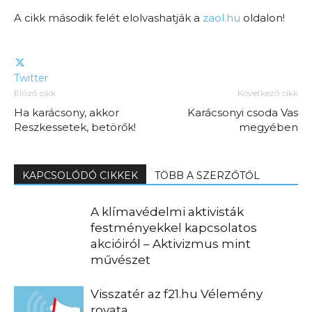
A cikk második felét elolvashatják a
zaol.hu
oldalon!
Twitter
Előző cikk
Következő cikk
Ha karácsony, akkor
Karácsonyi csoda Vas
Reszkessetek, betörők!
megyében
KAPCSOLÓDÓ CIKKEK
TÖBB A SZERZŐTŐL
A klímavédelmi aktivisták
festményekkel kapcsolatos
akcióiról – Aktivizmus mint
művészet
Visszatér az f21.hu Vélemény
rovata