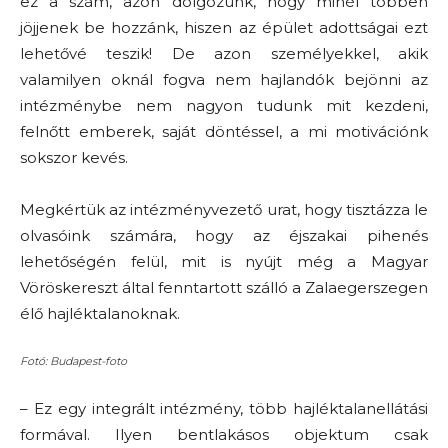
ez a szám, azon dolgozunk, hogy minél többen
jöjjenek be hozzánk, hiszen az épület adottságai ezt
lehetővé teszik! De azon személyekkel, akik
valamilyen oknál fogva nem hajlandók bejönni az
intézménybe nem nagyon tudunk mit kezdeni,
felnőtt emberek, saját döntéssel, a mi motivációnk
sokszor kevés.
Megkértük az intézményvezető urat, hogy tisztázza le
olvasóink számára, hogy az éjszakai pihenés
lehetőségén felül, mit is nyújt még a Magyar
Vöröskereszt által fenntartott szálló a Zalaegerszegen
élő hajléktalanoknak.
Fotó: Budapest-foto
– Ez egy integrált intézmény, több hajléktalanellátási
formával. Ilyen bentlakásos objektum csak