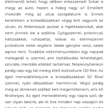
életmentő lehet, hogy időben érkezzenek! Sokat is
megy az autó, hiszen a hideg nagy úr! Emellett
működik még az utcai szolgálatunk is. Ennek
keretében a krízisidőszakban végig kint vagyunk az
utcán, és felkeressük azokat a hajléktalanokat, akik
nem jönnek be a szállóra. Gyógyszerrel, pokróccal,
hálózsákkal, ruházattal, teával és élelmiszerrel
próbálunk nekik segíteni. Valaki igénybe veszi, valaki
sajnos nem. Továbbá intézményünkben egy nappali
melegedő is üzemel, ami tisztálkodási lehetőséget,
szociális, mentális ellátást tartalmaz. Népkonyhánkon
pedig napi egy tál meleg ételt biztosítunk 120 főre. Az
éjjeli menedékhelyünk a krízisidőszakban 50 fővel
üzemel, nyári időszakban harminccal. Végül pedig
még az átmeneti szállást kell megemlítenem, ami 40
férőhelyes. Az éjjeli menedékhely egy napra szól, de
van olyan lakónk, aki öt éve minden nap visszajön és