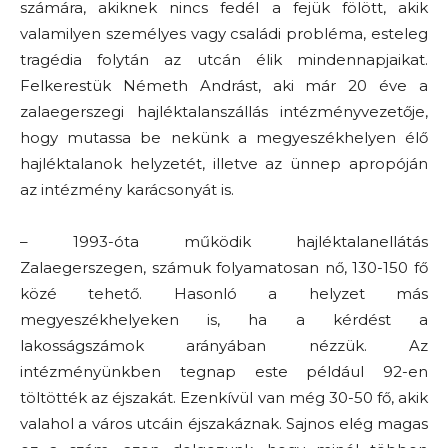
számára, akiknek nincs fedél a fejük fölött, akik
valamilyen személyes vagy családi probléma, esteleg
tragédia folytán az utcán élik mindennapjaikat.
Felkerestük Németh Andrást, aki már 20 éve a
zalaegerszegi hajléktalanszállás intézményvezetője,
hogy mutassa be nekünk a megyeszékhelyen élő
hajléktalanok helyzetét, illetve az ünnep apropóján
az intézmény karácsonyát is.
– 1993-óta működik hajléktalanellátás
Zalaegerszegen, számuk folyamatosan nő, 130-150 fő
közé tehető. Hasonló a helyzet más
megyeszékhelyeken is, ha a kérdést a
lakosságszámok arányában nézzük. Az
intézményünkben tegnap este például 92-en
töltötték az éjszakát. Ezenkívül van még 30-50 fő, akik
valahol a város utcáin éjszakáznak. Sajnos elég magas