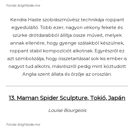
Forrás: brightside.me
Kendra Haste szobrászművész technikája roppant
egyedülálló. Több ezer, nagyon vékony fekete és
szürke drótdarabból állítja össze műveit, melyek
annak ellenére, hogy gyenge szálakból készülnek,
roppant stabil kompozíciót alkotnak. Egyrészről ez
azt szimbolizálja, hogy összetartással sok kis ember is
nagyot tud alkotni, másrészről pedig mint köztudott
Anglia szent állata és őrzője az oroszlán.
13. Maman Spider Sculpture, Tokió, Japán
Louise Bourgeois
Forrás: brightside.me