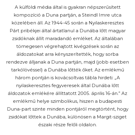
A külföldi média által is gyakran népszerűsített
kompozíció a Duna partján, a Steindl Imre utca
közelében áll. Az 1944-45 során a Nyilaskeresztes
Párt pribékjei által ártatlanul a Dunába lőtt magyar
zsidóknak állít maradandó emléket. Az általában
tömegesen végrehajtott kivégzések során az
áldozatokat arra kényszerítették, hogy sorba
rendezve álljanak a Duna partján, majd (jobb esetben
tarkólövéssel) a Dunába lőtték őket. Az emlékmű
három pontján is kovácsoltvas tábla hirdeti: „A
nyilaskeresztes fegyveresek által Dunába lőtt
áldozatok emlékére állíttatott 2005. április 16-án.” Az
emlékmű helye szimbolikus, hiszen a budapesti
Duna-part szinte minden pontjáról megtörtént, hogy
zsidókat lőttek a Dunába, különösen a Margit-sziget
északi része felőli oldalon.