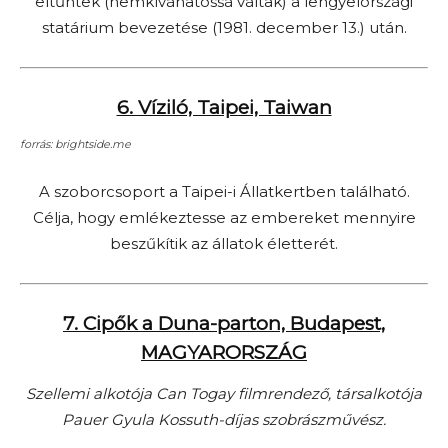
eltűntek (nemkívánatossá váltak) a lengyelországi
statárium bevezetése (1981. december 13.) után.
6. Víziló, Taipei, Taiwan
forrás: brightside.me
A szoborcsoport a Taipei-i Állatkertben található.
Célja, hogy emlékeztesse az embereket mennyire
beszűkítik az állatok életterét.
7. Cipők a Duna-parton, Budapest,
MAGYARORSZÁG
Szellemi alkotója Can Togay filmrendező, társalkotója
Pauer Gyula Kossuth-díjas szobrászművész.