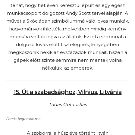
tehát, hogy hét éven keresztül épült és egy egész
munkacsoport dolgozott Andy Scott tervei alapján. A
művet a Skóciában szimbólummá váló lovas munkák,
hagyományok ihlették, melyekben mindig kemény
munkára voltak fogva az állatok. Ezzel a szoborral a
dolgozó lovak előtt tisztelegnek, lényegében
megköszönik nekik az évszázadok munkáit, hiszen a
gépek előtt szinte semmire nem mentek volna
nélkülük az emberek.
15. Út a szabadsághoz, Vilnius, Litvánia
Tadas Gutauskas
Forrás: brightside.me
A szoborral a húsz éve történt litván