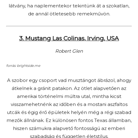
látvány, ha naplementekor tekintünk át a szokatlan,
de annál ötletesebb remekművön.
3. Mustang Las Colinas, Irving, USA
Robert Glen
forrás: brightside.me
A szobor egy csoport vad musztángot ábrázol, ahogy
átkelnek a gránit patakon. Az ötlet alapvetően az
amerikai történelmi múltra utal, mintha kicsit
visszamehetnénk az időben és a mostani aszfaltos
utcák és égig érő épületek helyén még a régi szabad
mezők állnának. Ez különösen fontos Texas államban,
hiszen számukra alapvető fontosságú az emberi
szabadság és független életstílus.