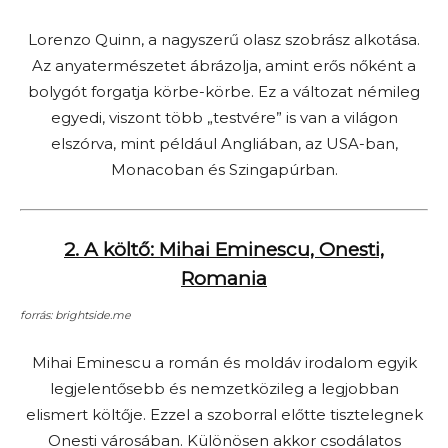
Lorenzo Quinn, a nagyszerű olasz szobrász alkotása.
Az anyatermészetet ábrázolja, amint erős nőként a
bolygót forgatja körbe-körbe. Ez a változat némileg
egyedi, viszont több „testvére” is van a világon
elszórva, mint például Angliában, az USA-ban,
Monacoban és Szingapúrban.
2. A költő: Mihai Eminescu, Onesti,
Romania
forrás: brightside.me
Mihai Eminescu a román és moldáv irodalom egyik
legjelentősebb és nemzetközileg a legjobban
elismert költője. Ezzel a szoborral előtte tisztelegnek
Onesti városában. Különösen akkor csodálatos