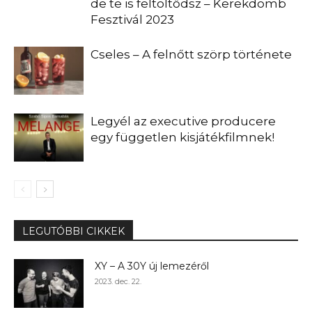
de te is feltöltődsz – Kerekdomb
Fesztivál 2023
Cseles – A felnőtt szörp története
Legyél az executive producere
egy független kisjátékfilmnek!
LEGUTÓBBI CIKKEK
XY – A 30Y új lemezéről
2023. dec. 22.