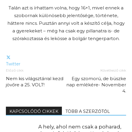
Talán azt is írhattam volna, hogy 16+1, mivel ennek a
szobornak különösebb jelentősége, története,
háttere nincs. Pusztán annyi volt a készítő célja, hogy
a gyerekeket – még ha csak egy pillanatra is- de
szórakoztassa és lekösse a bolgár tengerparton.
Twitter
Előző cikk
Következő cikk
Nem kis világsztárral kezd
Egy szomorú, de büszke
jövőre a 25. VOLT!
nap emlékére- November
4.
KAPCSOLÓDÓ CIKKEK
TÖBB A SZERZŐTŐL
A hely, ahol nem csak a poharad,