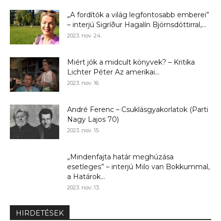
„A fordítók a világ legfontosabb emberei”
– interjú Sigríður Hagalín Björnsdóttirral,...
2023. nov. 24.
Miért jók a midcult könyvek? – Kritika
Lichter Péter Az amerikai...
2023. nov. 16.
André Ferenc – Csuklásgyakorlatok (Parti
Nagy Lajos 70)
2023. nov. 15.
„Mindenfajta határ meghúzása
esetleges” – interjú Milo van Bokkummal,
a Határok...
2023. nov. 13.
HIRDETÉSEK