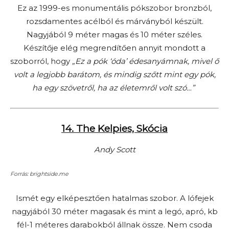
Ez az 1999-es monumentális pókszobor bronzból,
rozsdamentes acélból és márványból készült.
Nagyjából 9 méter magas és 10 méter széles.
Készítője elég megrendítően annyit mondott a
szoborról, hogy
„Ez a pók ‘óda’ édesanyámnak, mivel ő
volt a legjobb barátom, és mindig szőtt mint egy pók,
ha egy szövetről, ha az életemről volt szó…”
14. The Kelpies, Skócia
Andy Scott
Forrás: brightside.me
Ismét egy elképesztően hatalmas szobor. A lófejek
nagyjából 30 méter magasak és mint a legó, apró, kb
fél-1 méteres darabokból állnak össze. Nem csoda