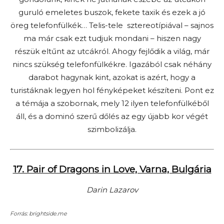
guruló emeletes buszok, fekete taxik és ezek a jó
öreg telefonfülkék… Telis-tele sztereotípiával – sajnos
ma már csak ezt tudjuk mondani – hiszen nagy
részük eltűnt az utcákról. Ahogy fejlődik a világ, már
nincs szükség telefonfülkékre. Igazából csak néhány
darabot hagynak kint, azokat is azért, hogy a
turistáknak legyen hol fényképeket készíteni. Pont ez
a témája a szobornak, mely 12 ilyen telefonfülkéből
áll, és a dominó szerű dőlés az egy újabb kor végét
szimbolizálja.
17. Pair of Dragons in Love, Varna, Bulgária
Darin Lazarov
Forrás: brightside.me