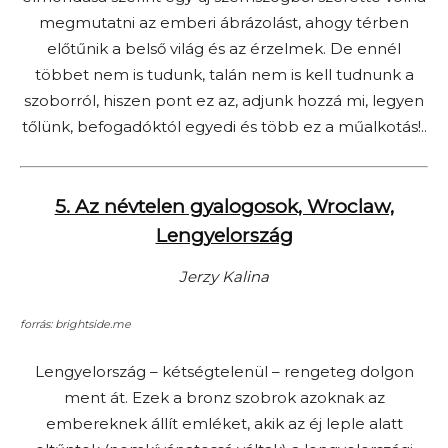
megmutatni az emberi ábrázolást, ahogy térben
előtűnik a belső világ és az érzelmek. De ennél
többet nem is tudunk, talán nem is kell tudnunk a
szoborról, hiszen pont ez az, adjunk hozzá mi, legyen
tőlünk, befogadóktól egyedi és több ez a műalkotás!..
5. Az névtelen gyalogosok, Wroclaw,
Lengyelország
Jerzy Kalina
forrás: brightside.me
Lengyelország – kétségtelenül – rengeteg dolgon
ment át. Ezek a bronz szobrok azoknak az
embereknek állít emléket, akik az éj leple alatt