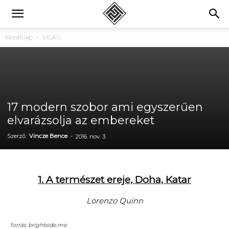
Kezdőlap
VILÁG
17 modern szobor ami egyszerűen
elvarázsolja az embereket
Szerző:
Vincze Bence
-
2016. nov. 3.
1. A természet ereje, Doha, Katar
Lorenzo Quinn
forrás: brightside.me