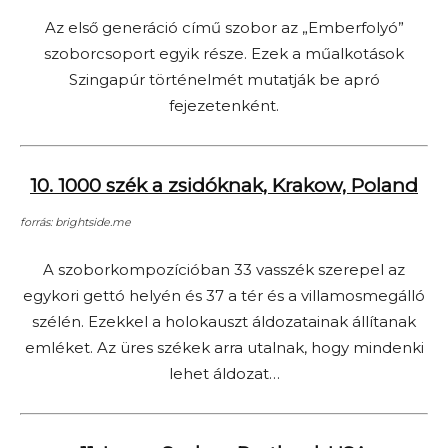
Az első generáció című szobor az „Emberfolyó”
szoborcsoport egyik része. Ezek a műalkotások
Szingapúr történelmét mutatják be apró
fejezetenként.
10. 1000 szék a zsidóknak, Krakow, Poland
forrás: brightside.me
A szoborkompozícióban 33 vasszék szerepel az
egykori gettó helyén és 37 a tér és a villamosmegálló
szélén. Ezekkel a holokauszt áldozatainak állítanak
emléket. Az üres székek arra utalnak, hogy mindenki
lehet áldozat…