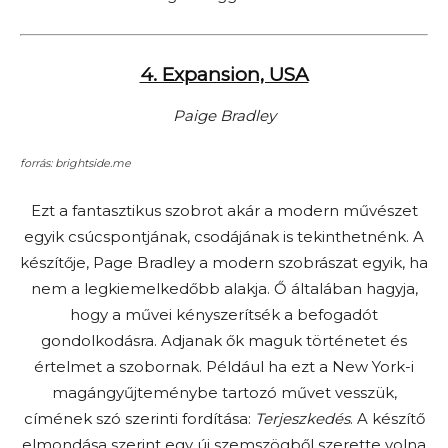
4. Expansion, USA
Paige Bradley
forrás: brightside.me
Ezt a fantasztikus szobrot akár a modern művészet
egyik csúcspontjának, csodájának is tekinthetnénk. A
készítője, Page Bradley a modern szobrászat egyik, ha
nem a legkiemelkedőbb alakja. Ő általában hagyja,
hogy a művei kényszerítsék a befogadót
gondolkodásra. Adjanak ők maguk történetet és
értelmet a szobornak. Például ha ezt a New York-i
magángyűjteménybe tartozó művet vesszük,
címének szó szerinti fordítása:
Terjeszkedés
. A készítő
elmondása szerint egy új szemszögből szerette volna