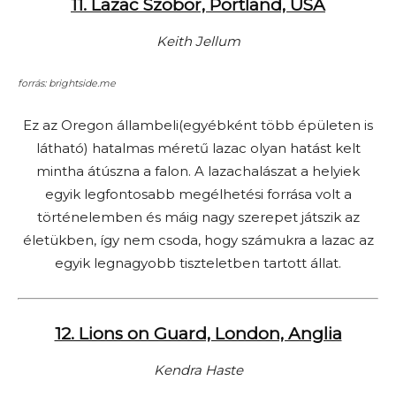
11. Lazac Szobor, Portland, USA
Keith Jellum
forrás: brightside.me
Ez az Oregon állambeli(egyébként több épületen is
látható) hatalmas méretű lazac olyan hatást kelt
mintha átúszna a falon. A lazachalászat a helyiek
egyik legfontosabb megélhetési forrása volt a
történelemben és máig nagy szerepet játszik az
életükben, így nem csoda, hogy számukra a lazac az
egyik legnagyobb tiszteletben tartott állat.
12. Lions on Guard, London, Anglia
Kendra Haste