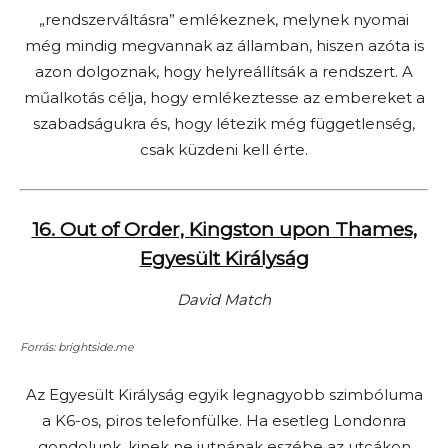
„rendszerváltásra” emlékeznek, melynek nyomai
még mindig megvannak az államban, hiszen azóta is
azon dolgoznak, hogy helyreállítsák a rendszert. A
műalkotás célja, hogy emlékeztesse az embereket a
szabadságukra és, hogy létezik még függetlenség,
csak küzdeni kell érte.
16. Out of Order, Kingston upon Thames,
Egyesült Királyság
David Match
Forrás: brightside.me
Az Egyesült Királyság egyik legnagyobb szimbóluma
a K6-os, piros telefonfülke. Ha esetleg Londonra
gondolunk, kinek ne jutnának eszébe az utcákon