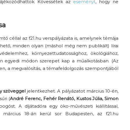
jékozódhattok. Kövessétek az
eseményt
, hogy ne
sa
tő céllal az f21.hu verspályázata is, amelynek témája
hető, minden olyan (máshol még nem publikált) lírai
védelemhez, környezettudatossághoz, ökológiához,
yen egyedi módon szerepet kap a műalkotásban. (Az
en, a megvalósítás, a témafeldolgozás szempontjából
 szöveggel
jelentkezhet. A pályázatot március 10-én,
űri (
André Ferenc, Fehér Renátó, Kustos Júlia, Simon
ogóst. A díjátadóra egy öko-művészeti kiállítással,
e március 18-án kerül sor Budapesten, az f21.hu