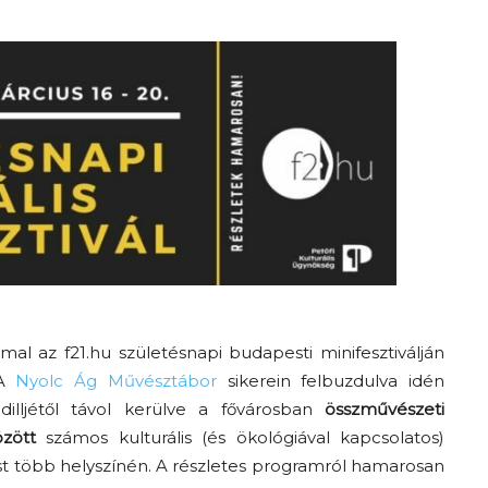
Az f21-re költözik a
Trashről és lélekről –
Amurpodcast
mal az f21.hu születésnapi budapesti minifesztiválján
 A
Nyolc Ág Művésztábor
sikerein felbuzdulva idén
illjétől távol kerülve a fővárosban
összművészeti
özött
számos kulturális (és ökológiával kapcsolatos)
 több helyszínén. A részletes programról hamarosan