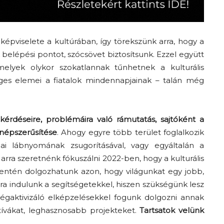
k képviselete a kultúrában, így törekszünk arra, hogy a
belépési pontot, szócsövet biztosítsunk. Ezzel együtt
melyek olykor szokatlannak tűnhetnek a kulturális
ges elemei a fiatalok mindennapjainak – talán még
kérdéseire, problémáira való rámutatás, sajtóként a
népszerűsítése
. Ahogy egyre több terület foglalkozik
iai lábnyomának zsugorításával, vagy egyáltalán a
 arra szeretnénk fókuszálni 2022-ben, hogy a kulturális
entén dolgozhatunk azon, hogy világunkat egy jobb,
a indulunk a segítségetekkel, hiszen szükségünk lesz
ségaktivizáló elképzelésekkel fogunk dolgozni annak
tívákat, leghasznosabb projekteket.
Tartsatok velünk