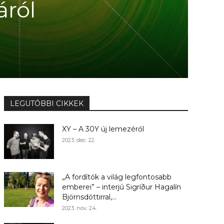
áról
LEGUTÓBBI CIKKEK
XY – A 30Y új lemezéről
2023. dec. 22.
„A fordítók a világ legfontosabb
emberei” – interjú Sigríður Hagalín
Björnsdóttirral,...
2023. nov. 24.