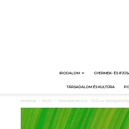
IRODALOM
GYERMEK- ÉS IFJÚ
TÁRSADALOM ÉS KULTÚRA
PO
Kezdőlap
VILÁG
Hatévesek lettünk – 2022 az ökológiáról fog