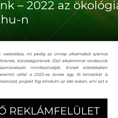
nk – 2022 az ökológi
1.hu-n
u
weboldala, mi pedig az ünnep alkalmából számos
őinknek, közösségünknek. Első alkalommal rendezzük
zművészeti minifesztiválját. Ennek kötelékében
teremtő céllal a 2022-es évnek egy fő tematikát is
ksorozat, projekt fog elindulni az idei évben, ami ezt a