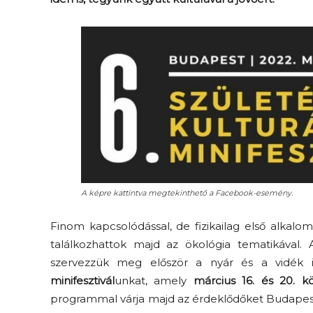
Elveszítettük az
unatkozás képességét? –
 és
Trashről és lélekről
er
S03E02 premier
A képre kattintva megtekinthető a Facebook-esemény.
Finom kapcsolódással, de fizikailag első alkalom
találkozhattok majd az ökológia tematikával.
szervezzük meg először a nyár és a vidék id
minifesztivál
unkat, amely
március 16. és 20. k
programmal várja majd az érdeklődőket Budapest