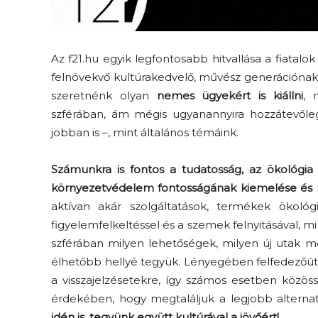
Az f21.hu egyik legfontosabb hitvallása a fiatalo
felnövekvő kultúrakedvelő, művész generációnak 
szeretnénk olyan
nemes ügyekért is kiállni
, 
szférában, ám mégis ugyanannyira hozzátevőle
jobban is –, mint általános témáink.
Számunkra is fontos a tudatosság, az ökológia 
környezetvédelem fontosságának kiemelése és 
aktívan akár szolgáltatások, termékek ökológ
figyelemfelkeltéssel és a szemek felnyitásával, mi
szférában milyen lehetőségek, milyen új utak m
élhetőbb hellyé tegyük. Lényegében felfedezőútr
a visszajelzésetekre, így számos esetben közös
érdekében, hogy megtaláljuk a legjobb alterna
idén is, tegyünk együtt kultúrával a jövőért!