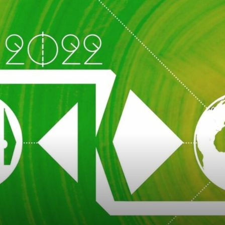
A
fiatalság
százada