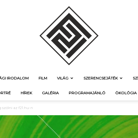
SÁGI IRODALOM
FILM
VILÁG
SZERENCSEJÁTÉK
SZ
f21.hu
RTRÉ
HÍREK
GALÉRIA
PROGRAMAJÁNLÓ
ÖKOLÓGIA
 szólni az f21.hu-n
–