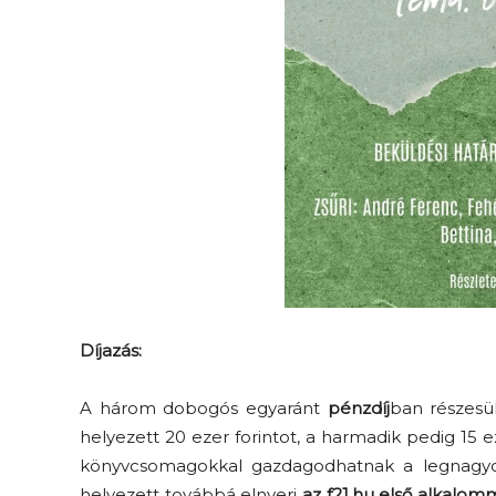
Díjazás:
A három dobogós egyaránt
pénzdíj
ban részesül
helyezett 20 ezer forintot, a harmadik pedig 15 eze
könyvcsomagokkal gazdagodhatnak a legnagyobb
helyezett továbbá elnyeri
az f21.hu első alkalomma