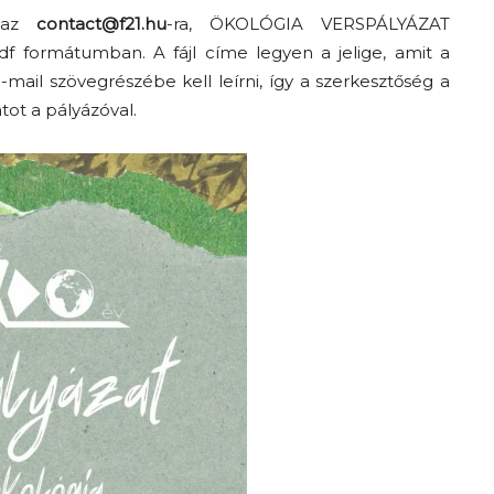
i az
contact@f21.hu
-ra, ÖKOLÓGIA VERSPÁLYÁZAT
.pdf formátumban. A fájl címe legyen a jelige, amit a
mail szövegrészébe kell leírni, így a szerkesztőség a
tot a pályázóval.