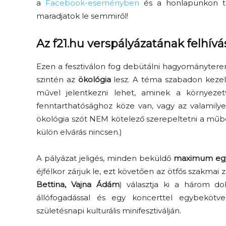
a
Facebook-eseményben
és a honlapunkon tá
maradjatok le semmiről!
Az f21.hu verspályázatának felhívá
Ezen a fesztiválon fog debütálni hagyományterem
szintén az
ökológia
lesz. A téma szabadon kezel
művel jelentkezni lehet, aminek a környezet
fenntarthatósághoz köze van, vagy az valamil
ökológia szót NEM kötelező szerepeltetni a műb
külön elvárás nincsen.)
A pályázat jeligés, minden beküldő
maximum egy
éjfélkor zárjuk le, ezt követően az ötfős szakmai zs
Bettina, Vajna Ádám
) választja ki a három dob
állófogadással és egy koncerttel egybekötv
születésnapi kulturális minifesztiválján.