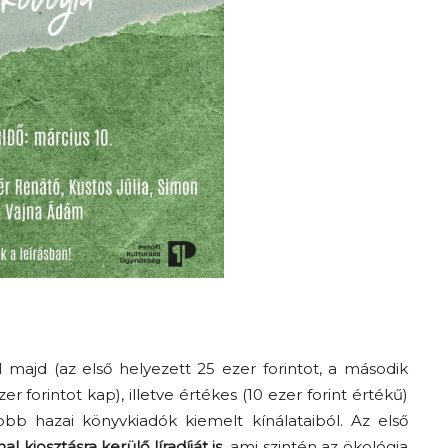
 majd (az első helyezett 25 ezer forintot, a második
r forintot kap), illetve értékes (10 ezer forint értékű)
 hazai könyvkiadók kiemelt kínálataiból. Az első
l kiosztásra kerülő líradíját is
, ami szintén az ökológia