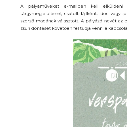
A pályaműveket e-mailben kell elkülden
tárgymegjelöléssel, csatolt fájlként, .doc vagy 
szerző magának választott. A pályázó nevét az e-
zsűri döntését követően fel tudja venni a kapcsola