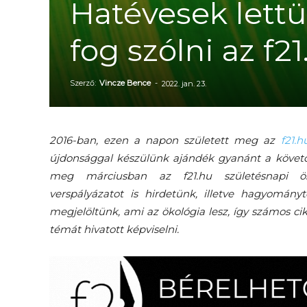
Hatévesek lettü
fog szólni az f2
Szerző:
Vincze Bence
-
2022. jan. 23.
2016-ban, ezen a napon született meg az
f21.h
újdonsággal készülünk ajándék gyanánt a követ
meg márciusban az f21.hu születésnapi öss
verspályázatot is hirdetünk, illetve hagyomány
megjelöltünk, ami az ökológia lesz, így számos cik
témát hivatott képviselni.