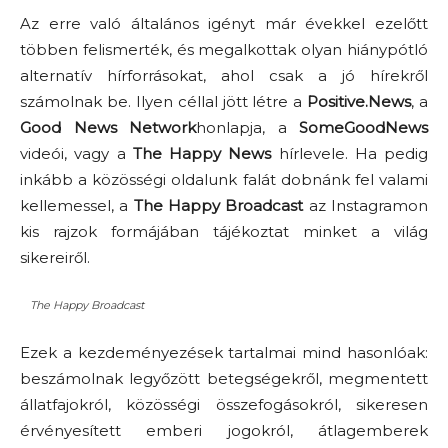
Az erre való általános igényt már évekkel ezelőtt
többen felismerték, és megalkottak olyan hiánypótló
alternatív hírforrásokat, ahol csak a jó hírekről
számolnak be. Ilyen céllal jött létre a
Positive.News
, a
Good News Network
honlapja, a
SomeGoodNews
videói, vagy a
The Happy News
hírlevele. Ha pedig
inkább a közösségi oldalunk falát dobnánk fel valami
kellemessel, a
The Happy Broadcast
az Instagramon
kis rajzok formájában tájékoztat minket a világ
sikereiről.
The Happy Broadcast
Ezek a kezdeményezések tartalmai mind hasonlóak:
beszámolnak legyőzött betegségekről, megmentett
állatfajokról, közösségi összefogásokról, sikeresen
érvényesített emberi jogokról, átlagemberek