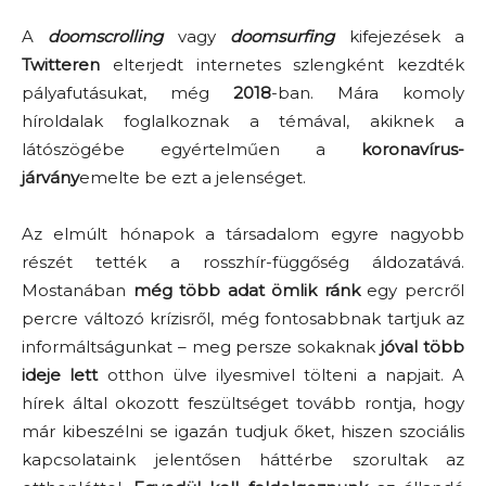
A
doomscrolling
vagy
doomsurfing
kifejezések a
Twitteren
elterjedt internetes szlengként kezdték
pályafutásukat, még
2018
-ban. Mára komoly
híroldalak foglalkoznak a témával, akiknek a
látószögébe egyértelműen a
koronavírus-
járvány
emelte be ezt a jelenséget.
Az elmúlt hónapok a társadalom egyre nagyobb
részét tették a rosszhír-függőség áldozatává.
Mostanában
még több adat ömlik ránk
egy percről
percre változó krízisről, még fontosabbnak tartjuk az
informáltságunkat – meg persze sokaknak
jóval több
ideje lett
otthon ülve ilyesmivel tölteni a napjait. A
hírek által okozott feszültséget tovább rontja, hogy
már kibeszélni se igazán tudjuk őket, hiszen szociális
kapcsolataink jelentősen háttérbe szorultak az