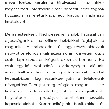
eleve fontos kerülni a hírolvasást
– az akkor
megszerzett információk már semmit nem fognak
hozzáadni az életünkhöz, egy kiadós álmatlanság
kivételével.
De az esténkénti Netflixezésnél is jobb hatással van
egészségünkre, ha
offline hobbikkal
foglaljuk le
magunkat. A szabadidőnk túl nagy részét áldozzuk
négy-öt telefonos alkalmazásnak, amik a végén úgyis
csak depressziót és kiégést okoznak bennünk. Ha
csak egy-két szabadidős tevékenységet találunk,
amik kellően lekötik a gondolatainkat, sokkal
kevesebbszer fog eszünkbe jutni a telefonunk
nézegetése
. Tanuljuk meg lefoglalni magunkat – de
közben ne zárkózzunk be, ebben a megváltozott
helyzetben is próbáljuk fenntartani
szociális
kapcsolatainkat
.
Kommunikáljunk barátainkkal és