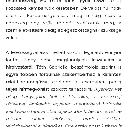
rekordösszeg, 150 millió forint gyűlt össze
az új
közösségi kampányok keretében. De valószínű, hogy
ezek a kezdeményezések még mindig csak a
népesség egy szűk rétegét szólították meg, a
szemléletváltásra pedig az egész országnak szüksége
volna.
A felelősségvállalás mellett viszont legalább ennyire
fontos, hogy néha
megtanuljunk leszakadni a
hírolvasásról
. Tóth Gabriella beszámolója szerint is
egyre többen fordulnak szakemberhez a karantén
miatti szorongással
, ezekben az esetekben pedig
teljes hírmegvonást
szokott tanácsolni. „
Ilyenkor két
hétig hanyagolni kell a híradókat, a közösségi
oldalakat, legfeljebb egyetlen megbízható hírforrást
kell kiválasztani, amiből tájékozódunk. Semmi értelme
minden cikket elolvasni, minden órában
végighallgatni a híradókat. Erre aztán hosszú távon is