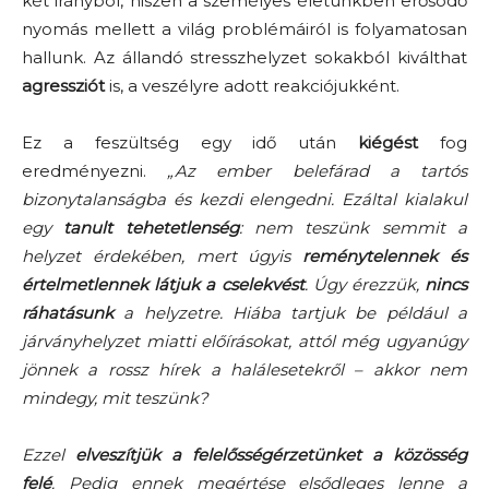
két irányból, hiszen a személyes életünkben erősödő
nyomás mellett a világ problémáiról is folyamatosan
hallunk. Az állandó stresszhelyzet sokakból kiválthat
agressziót
is, a veszélyre adott reakciójukként.
Ez a feszültség egy idő után
kiégést
fog
eredményezni.
„Az ember belefárad a tartós
bizonytalanságba és kezdi elengedni. Ezáltal kialakul
egy
tanult tehetetlenség
: nem teszünk semmit a
helyzet érdekében, mert úgyis
reménytelennek és
értelmetlennek látjuk a cselekvést
. Úgy érezzük,
nincs
ráhatásunk
a helyzetre. Hiába tartjuk be például a
járványhelyzet miatti előírásokat, attól még ugyanúgy
jönnek a rossz hírek a halálesetekről – akkor nem
mindegy, mit teszünk?
Ezzel
elveszítjük a felelősségérzetünket a közösség
felé
. Pedig ennek megértése elsődleges lenne a