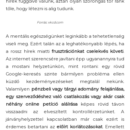
hírek függőivé válunk, aztán olyan szorongás tör ránk
tőle, hogy létezni is alig tudunk.
Forrás: xkcd.com
A mentális egészségünket leginkább a tehetetlenség
viseli meg. Ezért talán az a leghatékonyabb lépés, ha
a rossz hírek miatti
frusztrációnkat cselekvés követi
.
Az internet szerencsére javítani épp ugyanannyira tud
a mostani helyzetünkön, mint rontani: egy rövid
Google-keresés szinte bármilyen probléma ellen
küzdő kezdeményezéseket megtalál nekünk.
Valamilyen
pénzbeli vagy tárgyi adomány felajánlása,
egy szerveződéshez való csatlakozás vagy akár csak
néhány online petíció aláírása
képes rövid távon
visszaadni az elveszített kontrollérzetünket. A
járványhelyzettel kapcsolatban már csak ezért is
érdemes betartani az
előírt korlátozásokat
. Emellett