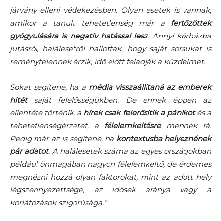
járvány elleni védekezésben. Olyan esetek is vannak,
amikor a tanult tehetetlenség már a
fertőzöttek
gyógyulására is negatív hatással lesz
. Annyi kórházba
jutásról, halálesetről hallottak, hogy saját sorsukat is
reménytelennek érzik, idő előtt feladják a küzdelmet.
Sokat segítene, ha a
média visszaállítaná az emberek
hitét
saját felelősségükben. De ennek éppen az
ellentéte történik, a
hírek csak felerősítik a pánikot
és a
tehetetlenségérzetet, a
félelemkeltésre
mennek rá.
Pedig már az is segítene, ha
kontextusba helyeznének
pár adatot
. A halálesetek száma az egyes országokban
például önmagában nagyon félelemkeltő, de érdemes
megnézni hozzá olyan faktorokat, mint az adott hely
légszennyezettsége, az idősek aránya vagy a
korlátozások szigorúsága.”