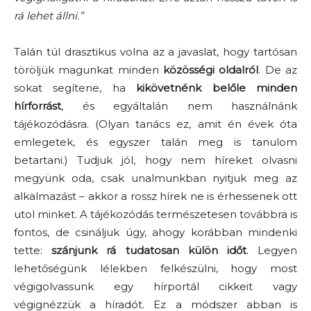
rá lehet állni.”
Talán túl drasztikus volna az a javaslat, hogy tartósan
töröljük magunkat minden
közösségi oldalról
. De az
sokat segítene, ha
kikövetnénk belőle minden
hírforrást
, és egyáltalán nem használnánk
tájékozódásra. (Olyan tanács ez, amit én évek óta
emlegetek, és egyszer talán meg is tanulom
betartani.) Tudjuk jól, hogy nem híreket olvasni
megyünk oda, csak unalmunkban nyitjuk meg az
alkalmazást – akkor a rossz hírek ne is érhessenek ott
utol minket. A tájékozódás természetesen továbbra is
fontos, de csináljuk úgy, ahogy korábban mindenki
tette:
szánjunk rá tudatosan külön időt
. Legyen
lehetőségünk lélekben felkészülni, hogy most
végigolvassunk egy hírportál cikkeit vagy
végignézzük a híradót. Ez a módszer abban is