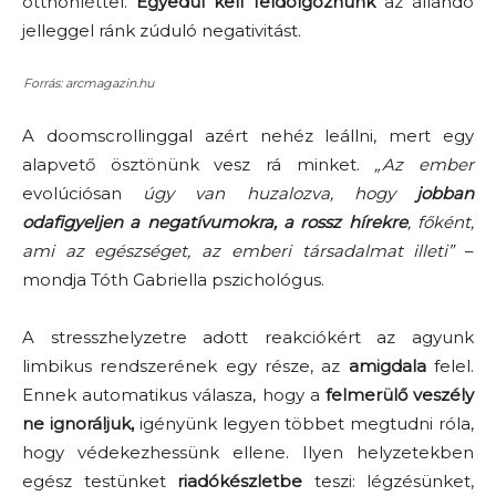
otthonléttel.
Egyedül kell feldolgoznunk
az állandó
jelleggel ránk zúduló negativitást.
Forrás: arcmagazin.hu
A doomscrollinggal azért nehéz leállni, mert egy
alapvető ösztönünk vesz rá minket.
„Az ember
evolúciósan
úgy van huzalozva, hogy
jobban
odafigyeljen a negatívumokra, a rossz hírekre
, főként,
ami az egészséget, az emberi társadalmat illeti”
–
mondja Tóth Gabriella pszichológus.
A stresszhelyzetre adott reakciókért az agyunk
limbikus rendszerének egy része, az
amigdala
felel.
Ennek automatikus válasza, hogy a
felmerülő veszély
ne ignoráljuk,
igényünk legyen többet megtudni róla,
hogy védekezhessünk ellene. Ilyen helyzetekben
egész testünket
riadókészletbe
teszi: légzésünket,