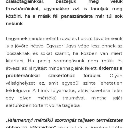
családtagjainkkal, beszéljük meg velük
frusztrációinkat, ugyanakkor azt is tanuljuk meg
közölni, ha a másik fél panaszáradata már túl sok
nekünk.
Legyenek mindemellett rövid és hosszú távú terveink
is a jövőre nézve. Egyszer úgyis vége lesz ennek az
időszaknak, és sokat számít, ha közben van miért
kitartani. Ha pedig szorongásunk nem múlik és
átveszi az irányítást mindennapjaink felett,
érdemes a
problémánkkal szakértőhöz fordulni
. Olyan
válsághelyzet ez, amit egyedül szinte lehetetlen
feldolgozni. A hírek folyamatos, aktív követése felér
egy olyan mértékű traumával, mintha saját
életünkben történt volna tragédia.
„Valamennyi mértékű szorongás teljesen természetes
ebben az időszakban”
,
hívja fel rá a figyelmet Tóth