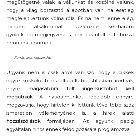
megütögetné valaki a vállunkat és közölné velünk,
hogy a világ borzasztó állapotban van, ha esetleg
megfelejtkeztünk volna róla. És ha nem lenne elég,
minden alkalommal hozzáfűzne két-három
gyűlölködő megjegyzést is, ami garantáltan felhúzza
bennünk a pumpát.
Forrás: arcmagazin.hu
Ugyanis nem is csak arról van szó, hogy a cikkek
egyre sokkolóbb és elfogultabb stílusban íródnak,
egyre
magasabbra tolt ingerküszöböt kell
megütniük
. A nyugalmunkat legalább ennyire
megzavarja, hogy hirtelen ki lettünk téve több száz
ismeretlen véleményének is, a hírek alatti
hozzászólások
formájában. Az agyunk pedig
egyáltalán nincs ennek feldolgozására programozva.