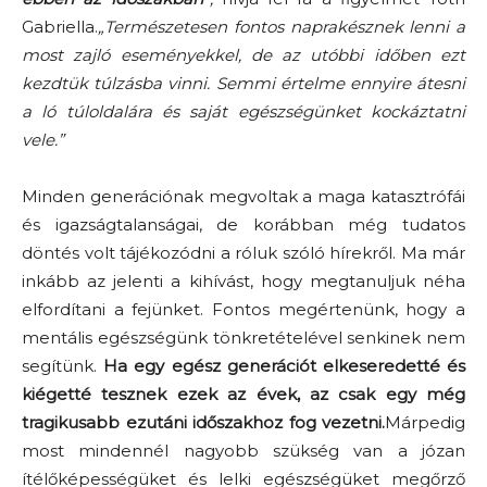
Gabriella.
„Természetesen fontos naprakésznek lenni a
most zajló eseményekkel, de az utóbbi időben ezt
kezdtük túlzásba vinni. Semmi értelme ennyire átesni
a ló túloldalára és saját egészségünket kockáztatni
vele.”
Minden generációnak megvoltak a maga katasztrófái
és igazságtalanságai, de korábban még tudatos
döntés volt tájékozódni a róluk szóló hírekről. Ma már
inkább az jelenti a kihívást, hogy megtanuljuk néha
elfordítani a fejünket. Fontos megértenünk, hogy a
mentális egészségünk tönkretételével senkinek nem
segítünk.
Ha egy egész generációt elkeseredetté és
kiégetté tesznek ezek az évek, az csak egy még
tragikusabb ezutáni időszakhoz fog vezetni.
Márpedig
most mindennél nagyobb szükség van a józan
ítélőképességüket és lelki egészségüket megőrző