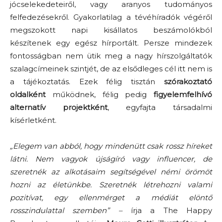
jócselekedeteiről, vagy aranyos tudományos
felfedezésekről. Gyakorlatilag a tévéhíradók végéről
megszokott napi kisállatos beszámolókból
készítenek egy egész hírportált. Persze mindezek
fontosságban nem ütik meg a nagy hírszolgáltatók
szalagcímeinek szintjét, de az elsődleges cél itt nem is
a tájékoztatás. Ezek félig tisztán
szórakoztató
oldalként
működnek, félig pedig
figyelemfelhívó
alternatív projektként
, egyfajta társadalmi
kísérletként.
„Elegem van abból, hogy mindenütt csak rossz híreket
látni. Nem vagyok újságíró vagy influencer, de
szeretnék az alkotásaim segítségével némi örömöt
hozni az életünkbe. Szeretnék létrehozni valami
pozitívat, egy ellenmérget a médiát elöntő
rosszindulattal szemben” –
írja a The Happy