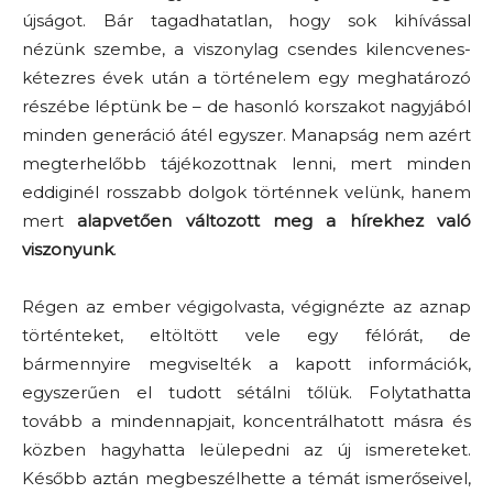
újságot. Bár tagadhatatlan, hogy sok kihívással
nézünk szembe, a viszonylag csendes kilencvenes-
kétezres évek után a történelem egy meghatározó
részébe léptünk be – de hasonló korszakot nagyjából
minden generáció átél egyszer. Manapság nem azért
megterhelőbb tájékozottnak lenni, mert minden
eddiginél rosszabb dolgok történnek velünk, hanem
mert
alapvetően változott meg a hírekhez való
viszonyunk
.
Régen az ember végigolvasta, végignézte az aznap
történteket, eltöltött vele egy félórát, de
bármennyire megviselték a kapott információk,
egyszerűen el tudott sétálni tőlük. Folytathatta
tovább a mindennapjait, koncentrálhatott másra és
közben hagyhatta leülepedni az új ismereteket.
Később aztán megbeszélhette a témát ismerőseivel,