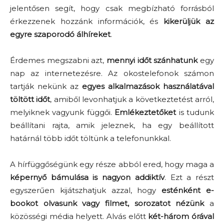
jelentősen segít, hogy csak megbízható forrásból
érkezzenek hozzánk információk, és
kikerüljük az
egyre szaporodó álhíreket
.
Érdemes megszabni azt,
mennyi időt szánhatunk
egy
nap az internetezésre. Az okostelefonok számon
tartják nekünk az
egyes alkalmazások használatával
töltött időt
, amiből levonhatjuk a következtetést arról,
melyiknek vagyunk függői.
Emlékeztetőket
is tudunk
beállítani rajta, amik jeleznek, ha egy beállított
határnál több időt töltünk a telefonunkkal.
A hírfüggőségünk egy része abból ered, hogy maga a
képernyő bámulása is nagyon addiktív
. Ezt a részt
egyszerűen kijátszhatjuk azzal, hogy
esténként e-
bookot olvasunk vagy filmet, sorozatot nézünk
a
közösségi média helyett. Alvás előtt
két-három órával