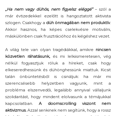
„Ha nem vagy dühös, nem figyelsz eléggé”
– szól a
már évtizedekkel ezelőtt is hangoztatott aktivista
szlogen. Csakhogy a
düh önmagában nem produktív
.
Akkor hasznos, ha képes cselekvésre motiválni,
máskülönben csak frusztrációhoz és kiégéshez vezet.
A világ tele van olyan tragédiákkal, amikre
nincsen
közvetlen ráhatásunk,
és mi lelkiismeretesen, vég
nélkül fogyasztjuk róluk a híreket, csak hogy
elkeseredhessünk és dühönghessünk miattuk. Kicsit
talán önbüntetésből is csináljuk: ha már mi
szerencsésebb helyzetben vagyunk, mint a
probléma elszenvedői, legalább annyival vállaljunk
szolidaritást, hogy mindent elolvasunk a témájukkal
kapcsolatban.
A doomscrolling viszont nem
aktivizmus.
Azzal senkinek nem segítünk, hogy a rossz