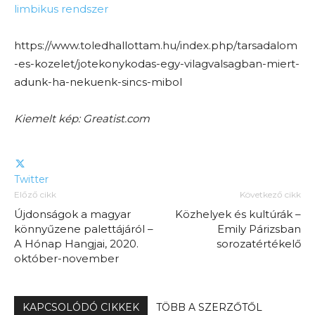
limbikus rendszer
https://www.toledhallottam.hu/index.php/tarsadalom
-es-kozelet/jotekonykodas-egy-vilagvalsagban-miert-
adunk-ha-nekuenk-sincs-mibol
Kiemelt kép: Greatist.com
Twitter
Előző cikk
Következő cikk
Újdonságok a magyar
Közhelyek és kultúrák –
könnyűzene palettájáról –
Emily Párizsban
A Hónap Hangjai, 2020.
sorozatértékelő
október-november
KAPCSOLÓDÓ CIKKEK
TÖBB A SZERZŐTŐL