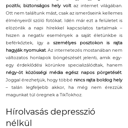
pozitív, biztonságos hely volt
az internet világában.
Ott nem találtunk mást, csak az ismerőseink kellemes
élményeiről szóló fotókat. Idén már ezt a felületet is
elözönlik a napi hírekkel kapcsolatos tartalmak –
hiszen a negatív események a saját életünkbe is
beférkőztek, így a
személyes posztokon is rajta
hagyják nyomukat
. Az internetezés mostanában nem
változatos honlapok böngészését jelenti, amik egy-
egy érdeklődési körünkre specializálódtak, hanem
négy-öt közösségi média egész napos pörgetését
.
Joggal érezhetjük, hogy többé
nincs rajta boldog hely
– talán legfeljebb akkor, ha még nem érezzük
magunkat túl öregnek a TikTokhoz.
Hírolvasás depresszió
nélkül