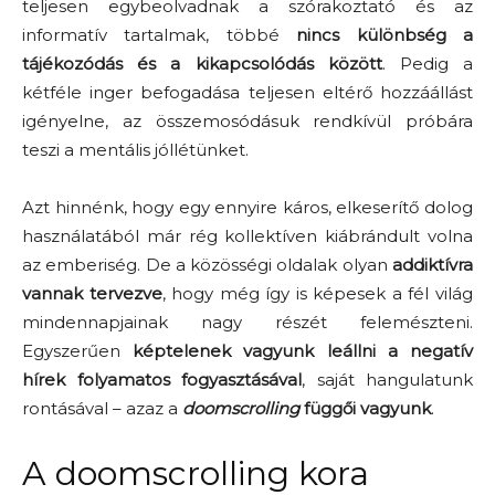
teljesen egybeolvadnak a szórakoztató és az
informatív tartalmak, többé
nincs különbség a
tájékozódás és a kikapcsolódás között
. Pedig a
kétféle inger befogadása teljesen eltérő hozzáállást
igényelne, az összemosódásuk rendkívül próbára
teszi a mentális jóllétünket.
Azt hinnénk, hogy egy ennyire káros, elkeserítő dolog
használatából már rég kollektíven kiábrándult volna
az emberiség. De a közösségi oldalak olyan
addiktívra
vannak tervezve
, hogy még így is képesek a fél világ
mindennapjainak nagy részét felemészteni.
Egyszerűen
képtelenek vagyunk leállni a negatív
hírek folyamatos fogyasztásával
, saját hangulatunk
rontásával – azaz a
doomscrolling
függői vagyunk
.
A doomscrolling kora