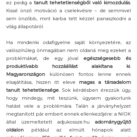
ez pedig a
tanult tehetetlenségből való kimozdulás
.
Kissé önző motiváció a cselekvésre – de semmivel
sem önzőbb, mint karba tett kézzel panaszkodni a
világ állapotáról.
Ha mindenki odafigyelne saját környezetére, az
valószínűleg önmagában nem oldaná meg ezeket a
problémákat, de egy jóval
egészségesebb és
produktívabb hozzáállást alakítana ki
.
Magyarországon
különösen fontos lenne ennek
elsajátítása, hiszen itt eleve
magas a társadalom
tanult tehetetlensége
. Sok kérdésben érezzük úgy,
hogy mindegy, mit teszünk, úgysem gyakorlunk
hatást vele a problémára. Talán a járványhelyzet
megtanított pár embert ennek ellenkezőjére: a NIOK
által üzemeltetett adjukossze.hu
adománygyűjtő
oldalon
például az elmúlt hónapok alatt