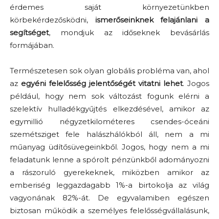
érdemes saját környezetünkben
körbekérdezősködni,
ismerőseinknek felajánlani a
segítséget
, mondjuk az időseknek bevásárlás
formájában.
Természetesen sok olyan globális probléma van, ahol
az
egyéni felelősség jelentőségét vitatni lehet
. Jogos
például, hogy nem sok változást fogunk elérni a
szelektív hulladékgyűjtés elkezdésével, amikor az
egymillió négyzetkilométeres csendes-óceáni
szemétsziget fele halászhálókból áll, nem a mi
műanyag üdítősüvegeinkből. Jogos, hogy nem a mi
feladatunk lenne a spórolt pénzünkből adományozni
a rászoruló gyerekeknek, miközben amikor az
emberiség leggazdagabb 1%-a birtokolja az világ
vagyonának 82%-át. De egyvalamiben egészen
biztosan működik a személyes felelősségvállalásunk,