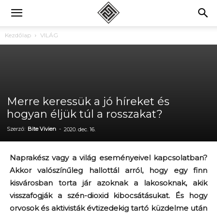
Kezdőlap
VILÁG
Merre keressük a jó híreket és
hogyan éljük túl a rosszakat?
Szerző:
Bite Vivien
-
2020. dec. 16.
Naprakész vagy a világ eseményeivel kapcsolatban?
Akkor valószínűleg hallottál arról, hogy egy finn
kisvárosban torta jár azoknak a lakosoknak, akik
visszafogják a szén-dioxid kibocsátásukat. És hogy
orvosok és aktivisták évtizedekig tartó küzdelme után