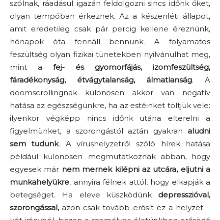
szólnak, ráadásul igazán feldolgozni sincs időnk őket,
olyan tempóban érkeznek. Az a készenléti állapot,
amit eredetileg csak pár percig kellene éreznünk,
hónapok óta fennáll bennünk. A folyamatos
feszültség olyan fizikai tünetekben nyilvánulhat meg,
mint a
fej- és gyomorfájás, izomfeszültség,
fáradékonyság, étvágytalanság, álmatlanság
. A
doomscrollingnak különösen akkor van negatív
hatása az egészségünkre, ha az estéinket töltjük vele:
ilyenkor végképp nincs időnk utána elterelni a
figyelmünket, a szorongástól aztán gyakran
aludni
sem tudunk
. A vírushelyzetről szóló hírek hatása
például különösen megmutatkoznak abban, hogy
egyesek már
nem mernek kilépni az utcára, eljutni a
munkahelyükre
, annyira félnek attól, hogy elkapják a
betegséget. Ha eleve küszködünk
depresszióval,
szorongással,
azon csak tovább erősít ez a helyzet –