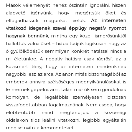
Mások véleményét nehéz őszintén ignorálni, hiszen
alapvető igényünk, hogy megértsük őket és
elfogadhassuk magunkat velük.
Az
interneten
vitatkozó idegenek szavai éppúgy negatív nyomot
hagynak bennünk
, mintha egy közeli ismerősünktől
hallottuk volna őket – hiába tudjuk logikusan, hogy az
ő gyűlölködésük semmilyen konkrét hatással nincs a
mi életünkre. A negatív hatásra csak ráerősít az a
közismert tény, hogy az interneten mindenkinek
nagyobb lesz az arca. Az anonimitás biztonságából az
emberek annyira szélsőséges megnyilvánulásokat is
le mernek gépelni, amit talán már ők sem gondolnak
komolyan, de legalábbis személyesen biztosan
visszafogottabban fogalmaznának. Nem csoda, hogy
előbb-utóbb mind megtanuljuk: a közösségi
oldalakon tilos leállni vitatkozni, legjobb egyáltalán
meg se nyitni a kommenteket.