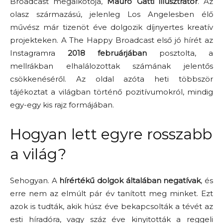
Broadcast megalkotója,
Mauro Gatti illusztrátor
. Az
olasz származású, jelenleg Los Angelesben élő
művész már tizenöt éve dolgozik díjnyertes kreatív
projekteken. A The Happy Broadcast első jó hírét az
Instagramra
2018 februárjában
posztolta, a
mellrákban elhalálozottak számának jelentős
csökkenéséről. Az oldal azóta heti többször
tájékoztat a világban történő pozitívumokról, mindig
egy-egy kis rajz formájában.
Hogyan lett egyre rosszabb
a világ?
Sehogyan. A
hírértékű dolgok általában negatívak
, és
erre nem az elmúlt pár év tanított meg minket. Ezt
azok is tudták, akik húsz éve bekapcsolták a tévét az
esti híradóra, vagy száz éve kinyitották a reggeli