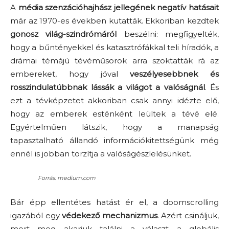
A
média szenzációhajhász jellegének negatív hatásait
már az 1970-es években kutatták. Ekkoriban kezdtek
gonosz világ-szindrómáról
beszélni: megfigyelték,
hogy a bűntényekkel és katasztrófákkal teli híradók, a
drámai témájú tévéműsorok arra szoktatták rá az
embereket, hogy jóval
veszélyesebbnek és
rosszindulatúbbnak lássák a világot a valóságnál
. És
ezt a tévképzetet akkoriban csak annyi idézte elő,
hogy az emberek esténként leültek a tévé elé.
Egyértelműen látszik, hogy a manapság
tapasztalható állandó információkitettségünk még
ennél is jobban torzítja a valóságészlelésünket.
Forrás: medium.com
Bár épp ellentétes hatást ér el, a doomscrolling
igazából egy
védekező mechanizmus
. Azért csináljuk,
mert meg akarjuk találni a választ a globális