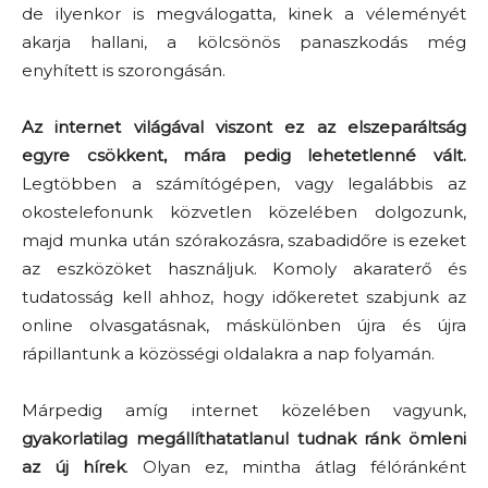
de ilyenkor is megválogatta, kinek a véleményét
akarja hallani, a kölcsönös panaszkodás még
enyhített is szorongásán.
Az internet világával viszont ez az elszeparáltság
egyre csökkent, mára pedig lehetetlenné vált.
Legtöbben a számítógépen, vagy legalábbis az
okostelefonunk közvetlen közelében dolgozunk,
majd munka után szórakozásra, szabadidőre is ezeket
az eszközöket használjuk. Komoly akaraterő és
tudatosság kell ahhoz, hogy időkeretet szabjunk az
online olvasgatásnak, máskülönben újra és újra
rápillantunk a közösségi oldalakra a nap folyamán.
Márpedig amíg internet közelében vagyunk,
gyakorlatilag megállíthatatlanul tudnak ránk ömleni
az új hírek
. Olyan ez, mintha átlag félóránként