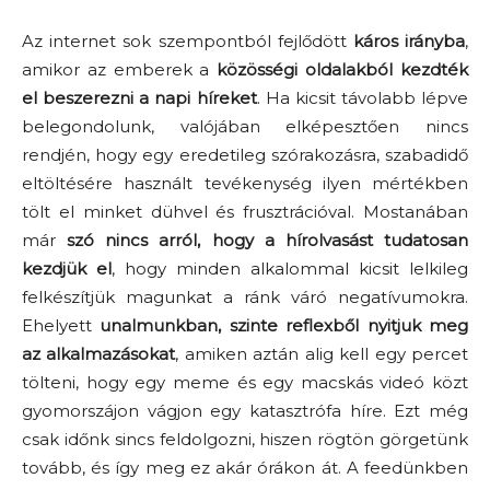
Az internet sok szempontból fejlődött
káros irányba
,
amikor az emberek a
közösségi oldalakból kezdték
el beszerezni a napi híreket
. Ha kicsit távolabb lépve
belegondolunk, valójában elképesztően nincs
rendjén, hogy egy eredetileg szórakozásra, szabadidő
eltöltésére használt tevékenység ilyen mértékben
tölt el minket dühvel és frusztrációval. Mostanában
már
szó nincs arról, hogy a hírolvasást tudatosan
kezdjük el
, hogy minden alkalommal kicsit lelkileg
felkészítjük magunkat a ránk váró negatívumokra.
Ehelyett
unalmunkban, szinte reflexből nyitjuk meg
az alkalmazásokat
, amiken aztán alig kell egy percet
tölteni, hogy egy meme és egy macskás videó közt
gyomorszájon vágjon egy katasztrófa híre. Ezt még
csak időnk sincs feldolgozni, hiszen rögtön görgetünk
tovább, és így meg ez akár órákon át. A feedünkben