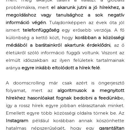
problémákra, mert
el akarunk jutni a jó hírekhez, a
megoldáshoz vagy tanulsághoz a sok negatív
információ végén
. Tulajdonképpen az évek óta jól
ismert
telefonfüggőség
egy erősebb verziója. A fő
különbség a kettő közt, hogy
korábban a közösségi
médiából a barátainkról akartunk érdeklődni
, az ő
életükről szóló információ függői voltunk. Viszont az
elmúlt időszakban az ilyen felületek tartalmainak
aránya
egyre inkább eltolódott a hírek felé
.
A doomscrolling már csak azért is öngerjesztő
folyamat, mert az
algoritmusok a megnyitott
hírekhez hasonlóakat fognak bedobni a feedünkb
e,
így a rossz hírek egyre jobban elárasztanak minket.
Emellett egyre több közösségi oldalra törnek be. Az
Instagram
például korábban annak köszönhette
hatalmas népszerűségét, hogy egy
garantáltan