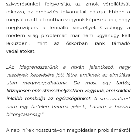
szívverésünket felgyorsítja, az izmok vérellátását
fokozza, az emésztés folyamatait gátolja. Ebben a
megváltozott állapotban vagyunk képesek arra, hogy
megküzdjünk a fennálló veszéllyel. Csakhogy a
modern világ problémáit már nem ugyanúgy kell
leküzdeni, mint az őskorban ránk támadó
vadállatokat.
„Az idegrendszerünk a ritkán jelentkező, nagy
veszélyek kezelésére jött létre, amiknek az elmúlása
után megnyugodhatunk. De most egy
tartós,
közepesen erős stresszhelyzetben vagyunk, ami sokkal
inkább rombolja az egészségünket
. A stresszfaktort
nem egy hirtelen trauma jelenti, hanem a hosszú
bizonytalanság.”
A napi hírek hosszú távon megoldatlan problémákról