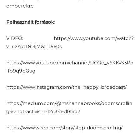
emberekre.
Felhasznált források:
VIDEÓ: https://www.youtube.com/watch?
v=n2YptT8l3jM&t=1560s
https://www.youtube.com/channel/UCOe_y6KKvS3Pd
Ifb9q9pGug
https://www.instagram.com/the_happy_broadcast/
https://medium.com/@mshannabrooks/doomscrollin
g-is-not-activism-12c34ed0fad7
https://www.wired.com/story/stop-doomscrolling/