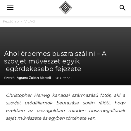
Kezdőlap
VILÁG
Ahol érdemes buszra szállni – A
szovjet művészet egyik
legérdekesebb fejezete
Szerző:
Aguera Zoltán Marcell
-
2016. febr. 11.
Christopher Herwig kanadai származású fotós, aki a
szovjet utódállamok beutazása során rájött, hogy
ezekben az országokban minden buszmegállónak
saját művészete és egyben története van.