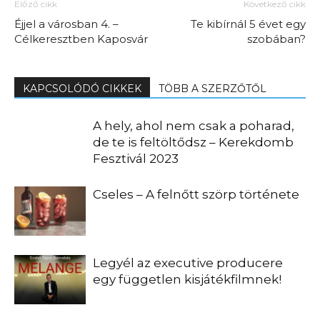
Előző cikk
Következő cikk
Éjjel a városban 4. –
Te kibírnál 5 évet egy
Célkeresztben Kaposvár
szobában?
KAPCSOLÓDÓ CIKKEK
TÖBB A SZERZŐTŐL
A hely, ahol nem csak a poharad,
de te is feltöltődsz – Kerekdomb
Fesztivál 2023
Cseles – A felnőtt szörp története
Legyél az executive producere
egy független kisjátékfilmnek!