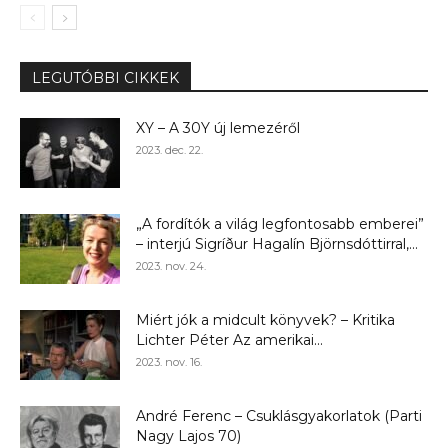
LEGUTÓBBI CIKKEK
XY – A 30Y új lemezéről
2023. dec. 22.
„A fordítók a világ legfontosabb emberei”
– interjú Sigríður Hagalín Björnsdóttirral,...
2023. nov. 24.
Miért jók a midcult könyvek? – Kritika
Lichter Péter Az amerikai...
2023. nov. 16.
André Ferenc – Csuklásgyakorlatok (Parti
Nagy Lajos 70)