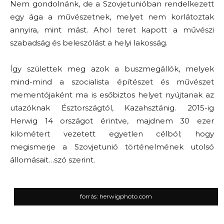
Nem gondolnánk, de a Szovjetunióban rendelkezett
egy ága a művészetnek, melyet nem korlátoztak
annyira, mint mást. Ahol teret kapott a művészi
szabadság és beleszólást a helyi lakosság.
Így születtek meg azok a buszmegállók, melyek
mind-mind a szocialista építészet és művészet
mementójaként ma is esőbiztos helyet nyújtanak az
utazóknak Észtországtól, Kazahsztánig. 2015-ig
Herwig 14 országot érintve, majdnem 30 ezer
kilométert vezetett egyetlen célból; hogy
megismerje a Szovjetunió történelmének utolsó
állomásait…szó szerint.
forrás: herwigphoto.com