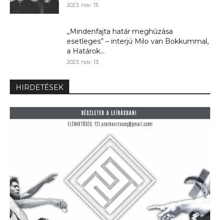
2023. nov. 15.
„Mindenfajta határ meghúzása
esetleges” – interjú Milo van Bokkummal,
a Határok...
2023. nov. 13.
HIRDETÉSEK