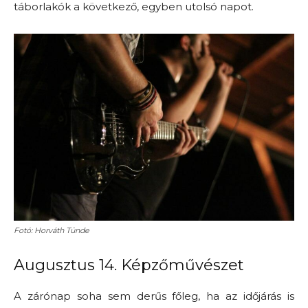
táborlakók a következő, egyben utolsó napot.
Fotó: Horváth Tünde
Augusztus 14. Képzőművészet
A zárónap soha sem derűs főleg, ha az időjárás is