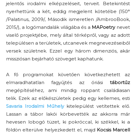
jelentős irodalmi elképzeléseit, terveit. Betekintést
nyerhettünk a két, eddig megjelent kötetébe (150°
/Palatinus, 2009/, Második ismeretlen /AmbrooBook,
2015/), a logómandalák világába és a
MAPoetry
nevet
viselő projektjébe, mely által térképről, vagy az adott
településen a területek, utcanevek megnevezéseiből
versek születnek. Ezzel egy három dimenziós, akár
missziósan bejárható szöveget kaphatunk.
A fő programokat követően következhetett az
elmaradhatatlan fagyűjtés az óriási
tábortűz
megépítéséhez, ami mindig roppant családiasan
telik. Ezek az előkészületek pedig egy kellemes, esti
Savaria Irodalmi Műhely
kitelepülést vetítettek elő.
Lassan a tábor lakói körbevették az akkorra már
hevesen lobogó tüzet, ki pokróccal, ki székkel, ki a
földön elterülve helyezkedett el, majd
Kocsis Marcell