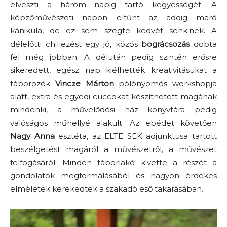
elveszti a három napig tartó kegyességét. A
képzőművészeti napon eltűnt az addig maró
kánikula, de ez sem szegte kedvét senkinek. A
délelőtti chillezést egy jó, közös
bográcsozás
dobta
fel még jobban. A délután pedig szintén erősre
sikeredett, egész nap kiélhették kreativitásukat a
táborozók
Vincze Márton
pólónyomós workshopja
alatt, extra és egyedi cuccokat készíthetett magának
mindenki, a művelődési ház könyvtára pedig
valóságos műhellyé alakult. Az ebédet követően
Nagy Anna
esztéta, az ELTE SEK adjunktusa tartott
beszélgetést magáról a művészetről, a művészet
felfogásáról. Minden táborlakó kivette a részét a
gondolatok megformálásából és nagyon érdekes
elméletek kerekedtek a szakadó eső takarásában.