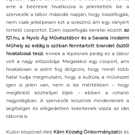
erre a beérésre hivatkozva is jelentették be a
szervezők a tábor második napján, hogy összefogják,
nem csak jelképesen ezt a sokszínű ám egy irányért
törtető csoportot. Ezen összefogás keretei között
az
f21.hu, a Nyolc Ág Művésztábor és a Savaria Irodalmi
Műhely az eddig is szóban fenntartott brandet ősztől
hivatalossá teszi
, ennek a lépésnek pedig ez a tábor
volt a nagy előszobája. Megalakul egy csoport, ami
hivatalosan is azért fog dolgozni, hogy minél több
fiatal tudja megmutatni, hogy a kultúra, a művészet
igen is jelen van, nem is kis mértékben – hogy
megfelelő közhellyel éljek – ebben a rohanó
nagyvilágban. A szervezők köszönik mindenkinek a
segítséget és elégedetten tekintenek vissza az idei
táborra is.
Külön köszönet illeti
Kám Község Önkormányzat
át és