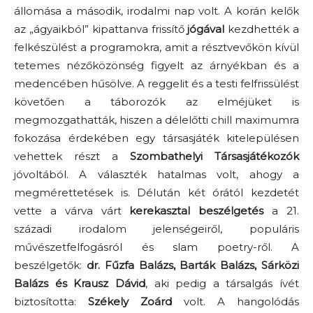
állomása a második, irodalmi nap volt. A korán kelők
az „ágyaikból” kipattanva frissítő
jógával
kezdhették a
felkészülést a programokra, amit a résztvevőkön kívül
tetemes nézőközönség figyelt az árnyékban és a
medencében hűsölve. A reggelit és a testi felfrissülést
követően a táborozók az elméjüket is
megmozgathatták, hiszen a délelőtti chill maximumra
fokozása érdekében egy társasjáték kitelepülésen
vehettek részt a
Szombathelyi Társasjátékozók
jóvoltából. A választék hatalmas volt, ahogy a
megmérettetések is. Délután két órától kezdetét
vette a várva várt
kerekasztal beszélgetés
a 21.
századi irodalom jelenségeiről, populáris
művészetfelfogásról és slam poetry-ről. A
beszélgetők:
dr. Fűzfa Balázs, Barták Balázs, Sárközi
Balázs és Krausz Dávid
, aki pedig a társalgás ívét
biztosította:
Székely Zoárd
volt. A hangolódás