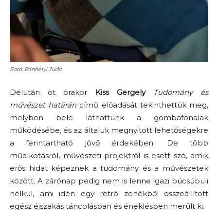
Fotó: Bánhelyi Judit
Délután öt órakor
Kiss Gergely
Tudomány és
művészet határán
című előadását tekinthettük meg,
melyben bele láthattunk a gombafonalak
működésébe, és az általuk megnyitott lehetőségekre
a fenntartható jövő érdekében. De több
műalkotásról, művészeti projektről is esett szó, amik
erős hidat képeznek a tudomány és a művészetek
között. A zárónap pedig nem is lenne igazi búcsúbuli
nélkül, ami idén egy retró zenékből összeállított
egész éjszakás táncolásban és éneklésben merült ki.