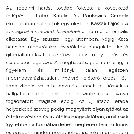
Az irodalmi hatást tovább fokozta a következő
fellépés –
Lutor Katalin és Paukovics Gergely
előadásában hallhattuk egy ülésben
Kassák Lajos
a
A
ló meghal a madarak kirepülnek
című monumentális
alkotását. Egy szusszal, egy ütemben, végig Kata
hangján megszólalva, csodálatos hangulatot keltő
gitárdallamokkal összefűzve egy nagy, erős és
csodálatos egésszé. A meghatottság, a némaság, a
figyelem és milliónyi, talán egészen
megmagyarázhatatlan, mélyről előtörő érzés, lét-
kapaszkodás váltotta egymást annak az írásnak a
hallgatása során, amit ember szinte csak olvasva
fogadhatott magába eddig. Az új átadói érába
helyezkedő szöveg pedig
megnyitott olyan ajtókat az
értelmezésben és az átélés magaslatában, amit csak
így, ebben a formában lehet megteremteni
. Különös
és egyben minden pozitív jelzőt igazoló momentum