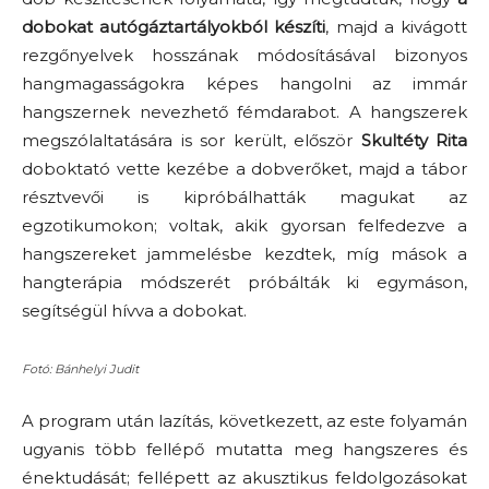
dobokat autógáztartályokból készíti
, majd a kivágott
rezgőnyelvek hosszának módosításával bizonyos
hangmagasságokra képes hangolni az immár
hangszernek nevezhető fémdarabot. A hangszerek
megszólaltatására is sor került, először
Skultéty Rita
doboktató vette kezébe a dobverőket, majd a tábor
résztvevői is kipróbálhatták magukat az
egzotikumokon; voltak, akik gyorsan felfedezve a
hangszereket jammelésbe kezdtek, míg mások a
hangterápia módszerét próbálták ki egymáson,
segítségül hívva a dobokat.
Fotó: Bánhelyi Judit
A program után lazítás, következett, az este folyamán
ugyanis több fellépő mutatta meg hangszeres és
énektudását; fellépett az akusztikus feldolgozásokat