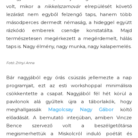
volt, mikor a
nikkelszamovár
elrepülését követő
lezárást nem egyből felzengő taps, hanem több
másodperces dermedt némaság, a hideggel együtt
rázkódó emberek csendje konstatálta. Majd
természetesen megérkezett a megérdemelt, hálás
taps is. Nagy élmény, nagy munka, nagy kalapemelés.
Fotó: Zrínyi Anna
Bár nagyjából egy órás csúszás jellemezte a nap
programjait, ezt az esti workshoppal minimálisra
csökkentette a csapat. Nagyjából fél hét körül a
pavilonok alá gyűltek újra a táborlakók, hogy
meghallgassák
Magolcsay Nagy Gábor
költő
előadását. A bemutató interjúban, amiben Vincze
Bence szervező volt a beszélgetőtársa
megismerhettük a Miskolcról induló poétát és