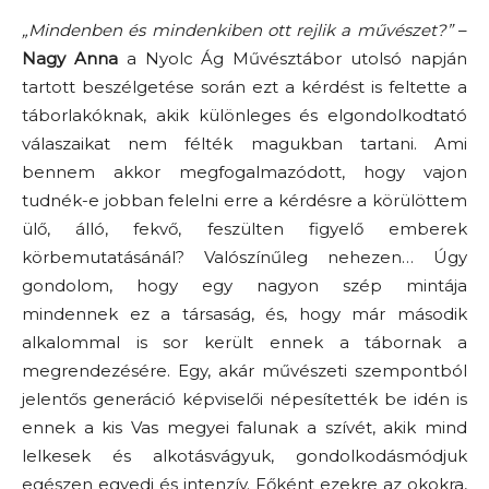
„Mindenben és mindenkiben ott rejlik a művészet?”
–
Nagy Anna
a Nyolc Ág Művésztábor utolsó napján
tartott beszélgetése során ezt a kérdést is feltette a
táborlakóknak, akik különleges és elgondolkodtató
válaszaikat nem félték magukban tartani. Ami
bennem akkor megfogalmazódott, hogy vajon
tudnék-e jobban felelni erre a kérdésre a körülöttem
ülő, álló, fekvő, feszülten figyelő emberek
körbemutatásánál? Valószínűleg nehezen… Úgy
gondolom, hogy egy nagyon szép mintája
mindennek ez a társaság, és, hogy már második
alkalommal is sor került ennek a tábornak a
megrendezésére. Egy, akár művészeti szempontból
jelentős generáció képviselői népesítették be idén is
ennek a kis Vas megyei falunak a szívét, akik mind
lelkesek és alkotásvágyuk, gondolkodásmódjuk
egészen egyedi és intenzív. Főként ezekre az okokra,