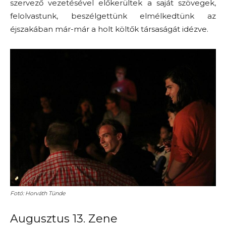
szervező vezetésével előkerültek a saját szövegek,
felolvastunk, beszélgettünk elmélkedtünk az
éjszakában már-már a holt költők társaságát idézve.
Fotó: Horváth Tünde
Augusztus 13. Zene