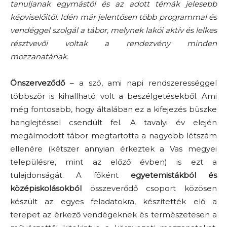
tanuljanak egymástól és az adott témák jelesebb
képviselőitől. Idén már jelentősen több programmal és
vendéggel szolgál a tábor, melynek lakói aktív és lelkes
résztvevői voltak a rendezvény minden
mozzanatának.
Önszerveződő
– a szó, ami napi rendszerességgel
többször is kihallható volt a beszélgetésekből. Ami
még fontosabb, hogy általában ez a kifejezés büszke
hanglejtéssel csendült fel. A tavalyi év elején
megálmodott tábor megtartotta a nagyobb létszám
ellenére (kétszer annyian érkeztek a Vas megyei
településre, mint az előző évben) is ezt a
tulajdonságát. A főként
egyetemistákból és
középiskolásokból
összeverődő csoport közösen
készült az egyes feladatokra, készítették elő a
terepet az érkező vendégeknek és természetesen a