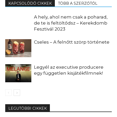
KAPCSOLÓDÓ CIKKEK
TÖBB A SZERZŐTŐL
A hely, ahol nem csak a poharad,
de te is feltöltődsz – Kerekdomb
Fesztivál 2023
Cseles – A felnőtt szörp története
Legyél az executive producere
egy független kisjátékfilmnek!
LEGUTÓBBI CIKKEK