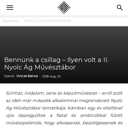
Kezdőlap
NYOLC ÁG MŰVÉSZTÁBOR
Bennünk a csillag – Ilyen volt a II.
Nyolc Ág Művésztábor
Szerző:
Vincze Bence
-
2018. aug. 20.
Színház, irodalom, zene és képzőművészet – erről szólt
az idén már második alkalommal megrendezett Nyolc
Ág Művésztábor tematikája. Kámban egy év elteltével
újra összegyűltek a fiatal és ambíciókkal fűtött
művészpalánták, hogy alkossanak, beszélgessenek és