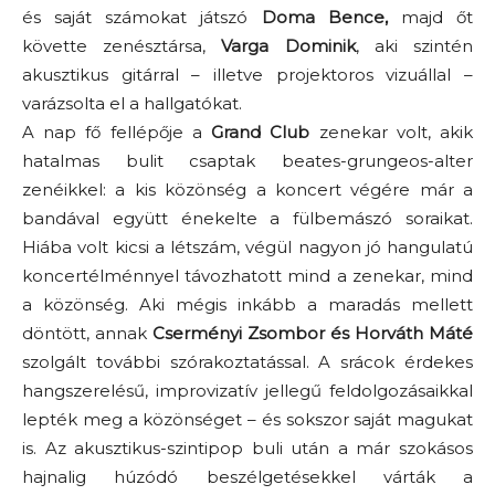
és saját számokat játszó
Doma Bence,
majd őt
követte zenésztársa,
Varga Dominik
, aki szintén
akusztikus gitárral – illetve projektoros vizuállal –
varázsolta el a hallgatókat.
A nap fő fellépője a
Grand Club
zenekar volt, akik
hatalmas bulit csaptak beates-grungeos-alter
zenéikkel: a kis közönség a koncert végére már a
bandával együtt énekelte a fülbemászó soraikat.
Hiába volt kicsi a létszám, végül nagyon jó hangulatú
koncertélménnyel távozhatott mind a zenekar, mind
a közönség. Aki mégis inkább a maradás mellett
döntött, annak
Cserményi Zsombor és Horváth Máté
szolgált további szórakoztatással. A srácok érdekes
hangszerelésű, improvizatív jellegű feldolgozásaikkal
lepték meg a közönséget – és sokszor saját magukat
is. Az akusztikus-szintipop buli után a már szokásos
hajnalig húzódó beszélgetésekkel várták a