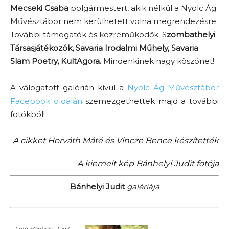
Mecseki Csaba
polgármestert, akik nélkül a Nyolc Ág
Művésztábor nem kerülhetett volna megrendezésre.
További támogatók és közreműködők: S
zombathelyi
Társasjátékozók, Savaria Irodalmi Műhely, Savaria
Slam Poetry, KultAgora.
Mindenkinek nagy köszönet!
A válogatott galérián kívül a
Nyolc Ág Művésztábor
Facebook oldalán
szemezgethettek majd a további
fotókból!
A cikket Horváth Máté és Vincze Bence készítették
A kiemelt kép Bánhelyi Judit fotója
Bánhelyi Judit
galériája
Fotó: Bánhelyi Judit