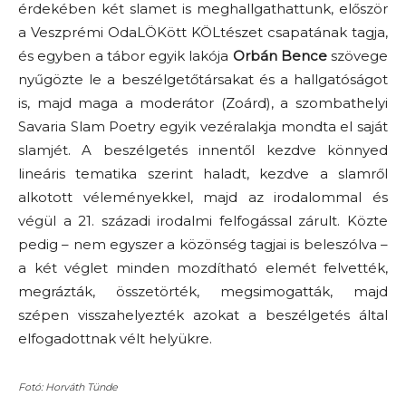
érdekében két slamet is meghallgathattunk, először
a Veszprémi OdaLÖKött KÖLtészet csapatának tagja,
és egyben a tábor egyik lakója
Orbán Bence
szövege
nyűgözte le a beszélgetőtársakat és a hallgatóságot
is, majd maga a moderátor (Zoárd), a szombathelyi
Savaria Slam Poetry egyik vezéralakja mondta el saját
slamjét. A beszélgetés innentől kezdve könnyed
lineáris tematika szerint haladt, kezdve a slamről
alkotott véleményekkel, majd az irodalommal és
végül a 21. századi irodalmi felfogással zárult. Közte
pedig – nem egyszer a közönség tagjai is beleszólva –
a két véglet minden mozdítható elemét felvették,
megrázták, összetörték, megsimogatták, majd
szépen visszahelyezték azokat a beszélgetés által
elfogadottnak vélt helyükre.
Fotó: Horváth Tünde