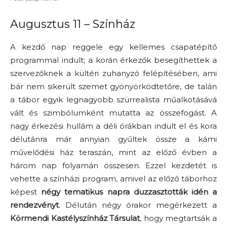
Augusztus 11 – Színház
A kezdő nap reggele egy kellemes csapatépítő
programmal indult; a korán érkezők besegíthettek a
szervezőknek a kültéri zuhanyzó felépítésében, ami
bár nem sikerült szemet gyönyörködtetőre, de talán
a tábor egyik legnagyobb szürrealista műalkotásává
vált és szimbólumként mutatta az összefogást. A
nagy érkezési hullám a déli órákban indult el és kora
délutánra már annyian gyűltek össze a kámi
művelődési ház teraszán, mint az előző évben a
három nap folyamán összesen. Ezzel kezdetét is
vehette a színházi program, amivel az előző táborhoz
képest
négy tematikus napra duzzasztották idén a
rendezvényt
. Délután négy órakor megérkezett a
Körmendi Kastélyszínház Társulat
, hogy megtartsák a