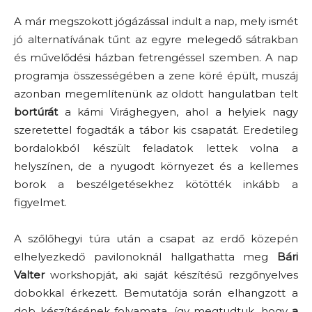
A már megszokott jógázással indult a nap, mely ismét
jó alternatívának tűnt az egyre melegedő sátrakban
és művelődési házban fetrengéssel szemben. A nap
programja összességében a zene köré épült, muszáj
azonban megemlítenünk az oldott hangulatban telt
bortúrát
a kámi Virághegyen, ahol a helyiek nagy
szeretettel fogadták a tábor kis csapatát. Eredetileg
bordalokból készült feladatok lettek volna a
helyszínen, de a nyugodt környezet és a kellemes
borok a beszélgetésekhez kötötték inkább a
figyelmet.
A szőlőhegyi túra után a csapat az erdő közepén
elhelyezkedő pavilonoknál hallgathatta meg
Bári
Valter
workshopját, aki saját készítésű rezgőnyelves
dobokkal érkezett. Bemutatója során elhangzott a
dob készítésének folyamata, így megtudtuk, hogy
a