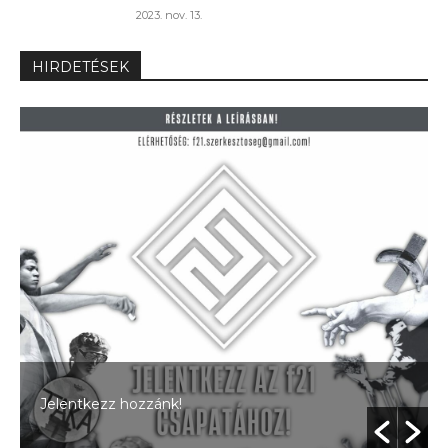
2023. nov. 13.
HIRDETÉSEK
A kovászos kenyérsztori egyenesen a sütőből