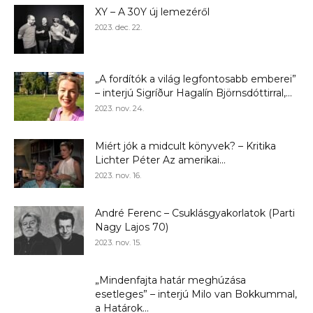
XY – A 30Y új lemezéről
2023. dec. 22.
„A fordítók a világ legfontosabb emberei”
– interjú Sigríður Hagalín Björnsdóttirral,...
2023. nov. 24.
Miért jók a midcult könyvek? – Kritika
Lichter Péter Az amerikai...
2023. nov. 16.
André Ferenc – Csuklásgyakorlatok (Parti
Nagy Lajos 70)
2023. nov. 15.
„Mindenfajta határ meghúzása
esetleges” – interjú Milo van Bokkummal,
a Határok...