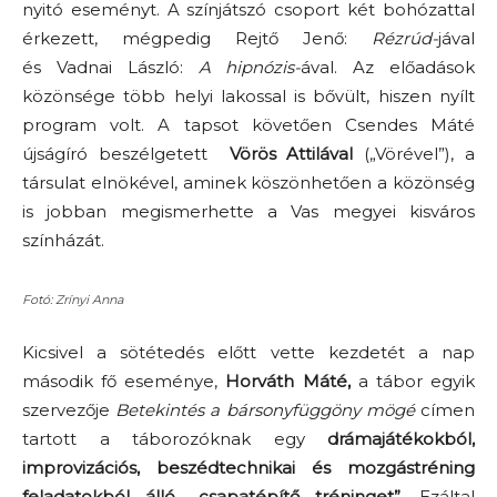
nyitó eseményt. A színjátszó csoport két bohózattal
érkezett, mégpedig Rejtő Jenő:
Rézrúd-
jával
és Vadnai László:
A hipnózis-
ával. Az előadások
közönsége több helyi lakossal is bővült, hiszen nyílt
program volt. A tapsot követően Csendes Máté
újságíró beszélgetett
Vörös Attilával
(„Vörével”), a
társulat elnökével, aminek köszönhetően a közönség
is jobban megismerhette a Vas megyei kisváros
színházát.
Fotó: Zrínyi Anna
Kicsivel a sötétedés előtt vette kezdetét a nap
második fő eseménye,
Horváth Máté,
a tábor egyik
szervezője
Betekintés a bársonyfüggöny mögé
címen
tartott a táborozóknak egy
drámajátékokból,
improvizációs, beszédtechnikai és mozgástréning
feladatokból álló „csapatépítő tréninget”
. Ezáltal