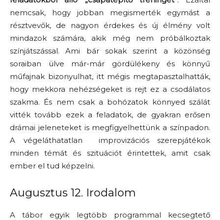
nemcsak, hogy jobban megismerték egymást a
résztvevők, de nagyon érdekes és új élmény volt
mindazok számára, akik még nem próbálkoztak
színjátszással. Ami bár sokak szerint a közönség
soraiban ülve már-már gördülékeny és könnyű
műfajnak bizonyulhat, itt mégis megtapasztalhatták,
hogy mekkora nehézségeket is rejt ez a csodálatos
szakma. És nem csak a bohózatok könnyed szálát
vitték tovább ezek a feladatok, de gyakran erősen
drámai jeleneteket is megfigyelhettünk a színpadon.
A végeláthatatlan improvizációs szerepjátékok
minden témát és szituációt érintettek, amit csak
ember el tud képzelni.
Augusztus 12. Irodalom
A tábor egyik legtöbb programmal kecsegtető