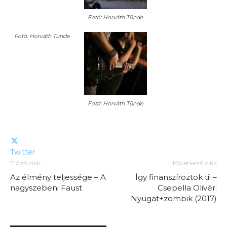
Fotó: Horváth Tünde
Fotó: Horváth Tünde
Fotó: Horváth Tünde
Twitter
Előző cikk
Következő cikk
Az élmény teljessége – A
Így finanszíroztok ti! –
nagyszebeni Faust
Csepella Olivér:
Nyugat+zombik (2017)