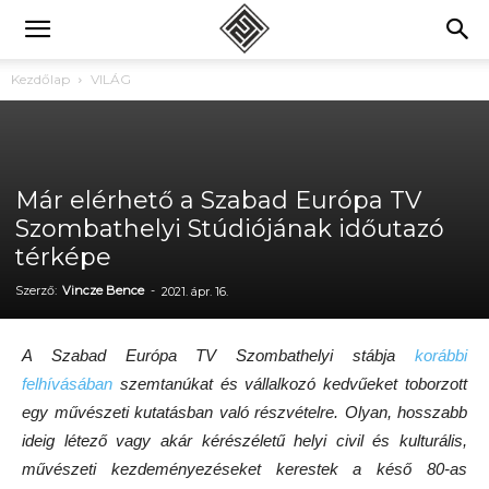
Kezdőlap
VILÁG
Már elérhető a Szabad Európa TV
Szombathelyi Stúdiójának időutazó
térképe
Szerző:
Vincze Bence
-
2021. ápr. 16.
A Szabad Európa TV Szombathelyi stábja
korábbi
felhívásában
szemtanúkat és vállalkozó kedvűeket toborzott
egy művészeti kutatásban való részvételre. Olyan, hosszabb
ideig létező vagy akár kérészéletű helyi civil és kulturális,
művészeti kezdeményezéseket kerestek a késő 80-as