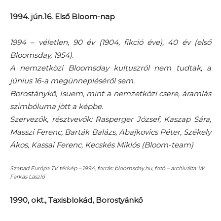
1994. jún.16. Első Bloom-nap
1994 – véletlen, 90 év (1904, fikció éve), 40 év (első
Bloomsday, 1954).
A nemzetközi Bloomsday kultuszról nem tudtak, a
június 16-a megünnepléséről sem.
Borostánykő, Isuem, mint a nemzetközi csere, áramlás
szimbóluma jött a képbe.
Szervezők, résztvevők: Rasperger József, Kaszap Sára,
Masszi Ferenc, Barták Balázs, Abajkovics Péter, Székely
Ákos, Kassai Ferenc, Kecskés Miklós (Bloom-team)
Szabad Európa TV térkép – 1994, forrás: bloomsday.hu, fotó – archiválta: W.
Farkas László
1990, okt., Taxisblokád, Borostyánkő