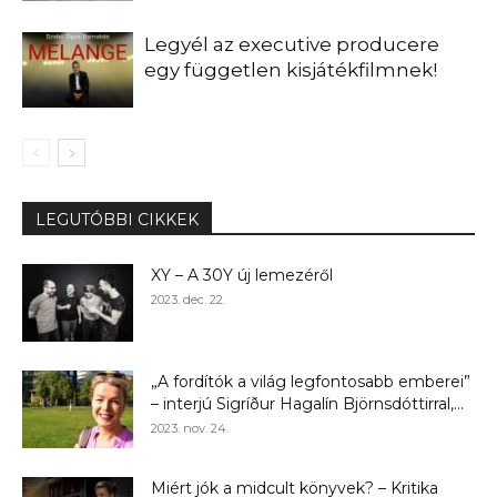
Legyél az executive producere
egy független kisjátékfilmnek!
LEGUTÓBBI CIKKEK
XY – A 30Y új lemezéről
2023. dec. 22.
„A fordítók a világ legfontosabb emberei”
– interjú Sigríður Hagalín Björnsdóttirral,...
2023. nov. 24.
Miért jók a midcult könyvek? – Kritika