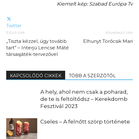
Kiemelt kép: Szabad Európa Tv
Twitter
Előző cikk
Következő cikk
„Tiszta kézzel, úgy tovább
Elhunyt Törőcsik Mari
tart” – Interjú Lencse Máté
társasjáték-tervezővel
KAPCSOLÓDÓ CIKKEK
TÖBB A SZERZŐTŐL
A hely, ahol nem csak a poharad,
de te is feltöltődsz – Kerekdomb
Fesztivál 2023
Cseles – A felnőtt szörp története