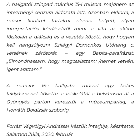
A hallgatói színpad március 15-i műsora majdnem az
intézményi cenzúra áldozata lett. Azonban ekkorra, a
műsor konkrét tartalmi elemei helyett, olyan
interpretációs kérdésekről ment a vita az akkori
főiskolán a diákság és a vezetés között, hogy hogyan
kell hangsúlyozni Szilágyi Domonkos Utóhang c.
versének zárósorát – egy Babits-parafrázist:
„Elmondhassam, hogy megcsalattam: /nemet vetvén,
igent arattam.”
A március 15-i hallgatói műsort egy békés
fáklyásmenet követte, a főiskolától a belvároson át a
Gyöngyös parton keresztül a múzeumparkig, a
Horváth Boldizsár szoborig.
Forrás: Vágvölgyi Andrással készült interjúja, készítette:
Salamon Júlia, 2020. február