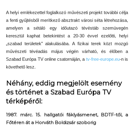
A helyi emlékezettel foglalkozó művészeti projekt további célja
a fenti gyűjtésből merítkező absztrakt városi séta létrehozása,
amelyen a sétáló egy időutazó tévéstáb szemüvegén
keresztül kaphat betekintést a 20-30 évvel ezelőtti, helyi
„szabad területek” alakulásába. A fizikai terek közt mozgó
művészeti tévéadás május végén várható, és élőben a
Szabad Európa TV online csatornáján, a
tv-free-europe.eu
-n is
követhető lesz.
Néhány, eddig megjelölt esemény
és történet a Szabad Európa TV
térképéről:
1987. márc. 15. hallgatói fáklyásmenet, BDTF-től, a
Főtéren át a Horváth Boldizsár szoborig