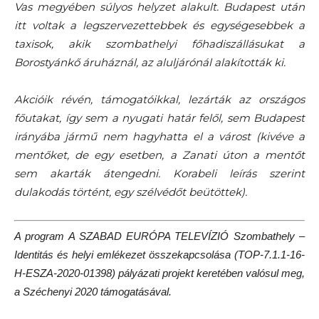
Vas megyében súlyos helyzet alakult. Budapest után
itt voltak a legszervezettebbek és egységesebbek a
taxisok, akik szombathelyi főhadiszállásukat a
Borostyánkő áruháznál, az aluljárónál alakították ki.
Akcióik révén, támogatóikkal, lezárták az országos
főutakat, így sem a nyugati határ felől, sem Budapest
irányába jármű nem hagyhatta el a várost (kivéve a
mentőket, de egy esetben, a Zanati úton a mentőt
sem akarták átengedni. Korabeli leírás szerint
dulakodás történt, egy szélvédőt beütöttek).
A program A SZABAD EURÓPA TELEVÍZIÓ Szombathely –
Identitás és helyi emlékezet összekapcsolása (TOP-7.1.1-16-
H-ESZA-2020-01398) pályázati projekt keretében valósul meg,
a Széchenyi 2020 támogatásával.