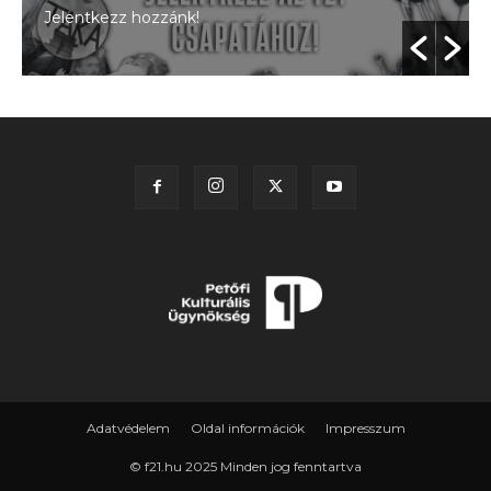
Jelentkezz hozzánk!
Adatvédelem
Oldal információk
Impresszum
© f21.hu 2025 Minden jog fenntartva