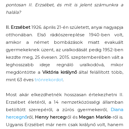
pontosan II. Erzsébet, és mit is jelent számunkra a
halála?
II. Erzsébet
1926. április 21-én született, anyai nagyapja
otthonában. Első rádiószereplése 1940-ben volt,
amikor a német bombázások miatt evakuált
gyermekeknek üzent, az uralkodását pedig 1952-ben
kezdte meg, 25 évesen. 2015. szeptemberében vált a
leghosszabb ideje regnáló uralkodóvá, mikor
megdöntötte a
Viktória királynő
által felállított több,
mint 63 éves
trónrekordot
.
Most akár elkezdhetnék hosszasan értekezhetni II.
Erzsébet életéről, a 14 nemzetközösségi államban
betöltött szerepéről, a zűrös gyermekeiről,
Diana
hercegnő
ről,
Henry herceg
ről és
Megan Markle
-ről is.
Ugyanis Erzsébet már nem csak királynő volt, hanem