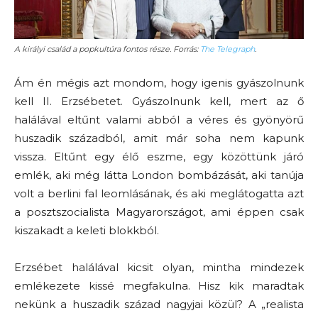
A királyi család a popkultúra fontos része. Forrás:
The Telegraph
.
Ám én mégis azt mondom, hogy igenis gyászolnunk
kell II. Erzsébetet. Gyászolnunk kell, mert az ő
halálával eltűnt valami abból a véres és gyönyörű
huszadik századból, amit már soha nem kapunk
vissza. Eltűnt egy élő eszme, egy közöttünk járó
emlék, aki még látta London bombázását, aki tanúja
volt a berlini fal leomlásának, és aki meglátogatta azt
a posztszocialista Magyarországot, ami éppen csak
kiszakadt a keleti blokkból.
Erzsébet halálával kicsit olyan, mintha mindezek
emlékezete kissé megfakulna. Hisz kik maradtak
nekünk a huszadik század nagyjai közül? A „realista