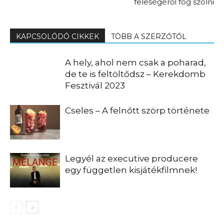
feleségéről fog szólni
KAPCSOLÓDÓ CIKKEK
TÖBB A SZERZŐTŐL
A hely, ahol nem csak a poharad,
de te is feltöltődsz – Kerekdomb
Fesztivál 2023
Cseles – A felnőtt szörp története
Legyél az executive producere
egy független kisjátékfilmnek!