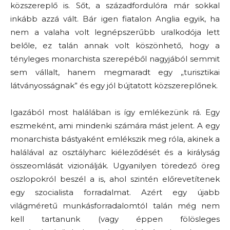
közszereplő is. Sőt, a századfordulóra már sokkal
inkább azzá vált. Bár igen fiatalon Anglia egyik, ha
nem a valaha volt legnépszerűbb uralkodója lett
belőle, ez talán annak volt köszönhető, hogy a
tényleges monarchista szerepéből nagyjából semmit
sem vállalt, hanem megmaradt egy „turisztikai
látványosságnak” és egy jól bújtatott közszereplőnek.
Igazából most halálában is így emlékezünk rá. Egy
eszmeként, ami mindenki számára mást jelent. A
egy
monarchista bástyaként emlékszik meg róla, akinek a
halálával az osztályharc kiéleződését és a királyság
összeomlását vizionálják. Ugyanilyen töredező öreg
oszlopokról beszél a
is, ahol szintén előrevetítenek
egy szocialista forradalmat. Azért egy újabb
világméretű munkásforradalomtól talán még nem
kell tartanunk (vagy éppen fölösleges