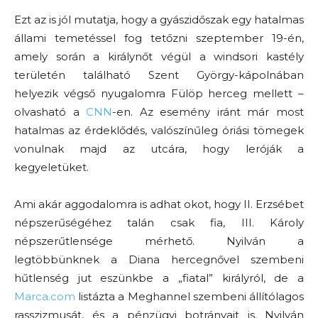
Ezt az is jól mutatja, hogy a gyászidőszak egy hatalmas
állami temetéssel fog tetőzni szeptember 19-én,
amely során a királynőt végül a windsori kastély
területén található Szent György-kápolnában
helyezik végső nyugalomra Fülöp herceg mellett –
olvasható a
CNN
-en. Az esemény iránt már most
hatalmas az érdeklődés, valószínűleg óriási tömegek
vonulnak majd az utcára, hogy leróják a
kegyeletüket.
Ami akár aggodalomra is adhat okot, hogy II. Erzsébet
népszerűségéhez talán csak fia, III. Károly
népszerűtlensége mérhető. Nyilván a
legtöbbünknek a Diana hercegnővel szembeni
hűtlenség jut eszünkbe a „fiatal” királyról, de a
Marca.com
listázta a Meghannel szembeni állítólagos
rasszizmusát, és a pénzügyi botrányait is. Nyilván