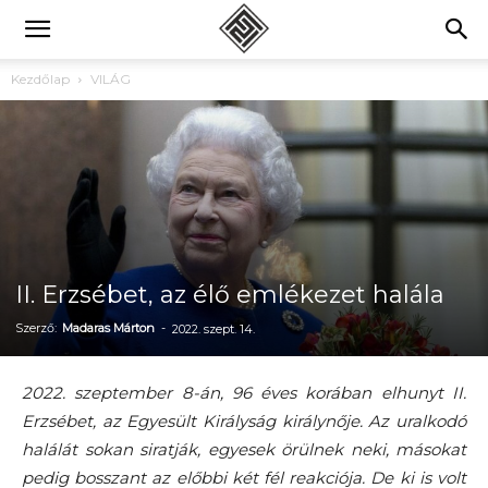
Kezdőlap
VILÁG
II. Erzsébet, az élő emlékezet halála
Szerző:
Madaras Márton
-
2022. szept. 14.
2022. szeptember 8-án, 96 éves korában elhunyt II.
Erzsébet, az Egyesült Királyság királynője. Az uralkodó
halálát sokan siratják, egyesek örülnek neki, másokat
pedig bosszant az előbbi két fél reakciója. De ki is volt