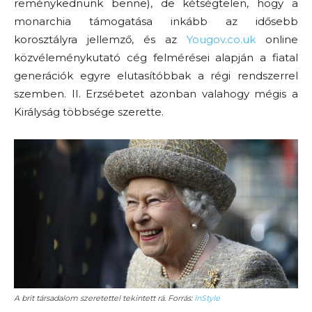
reménykednünk benne), de kétségtelen, hogy a
monarchia támogatása inkább az idősebb
korosztályra jellemző, és az
Yougov.co.uk
online
közvéleménykutató cég felmérései alapján a fiatal
generációk egyre elutasítóbbak a régi rendszerrel
szemben. II. Erzsébetet azonban valahogy mégis a
Királyság többsége szerette.
A brit társadalom szeretettel tekintett rá. Forrás:
InStyle