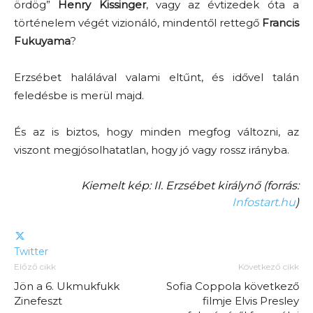
ördög”
Henry Kissinger
, vagy az évtizedek óta a
történelem végét vizionáló, mindentől rettegő
Francis
Fukuyama
?
Erzsébet halálával valami eltűnt, és idővel talán
feledésbe is merül majd.
És az is biztos, hogy minden megfog változni, az
viszont megjósolhatatlan, hogy jó vagy rossz irányba.
Kiemelt kép: II. Erzsébet királynő (forrás:
Infostart.hu
)
Twitter
Előző cikk
Következő cikk
Jön a 6. Ukmukfukk
Sofia Coppola következő
Zinefeszt
filmje Elvis Presley