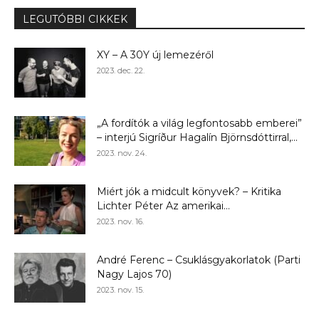
LEGUTÓBBI CIKKEK
XY – A 30Y új lemezéről
2023. dec. 22.
„A fordítók a világ legfontosabb emberei”
– interjú Sigríður Hagalín Björnsdóttirral,...
2023. nov. 24.
Miért jók a midcult könyvek? – Kritika
Lichter Péter Az amerikai...
2023. nov. 16.
André Ferenc – Csuklásgyakorlatok (Parti
Nagy Lajos 70)
2023. nov. 15.