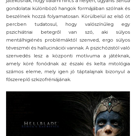
játékosnak, hogy valami nincs a helyén, ugyanis
Senua
gondolatai különböző hangok formájában szólnak és
beszélnek hozzá folyamatosan. Körülbelül az első öt
percben tudatosul, hogy valószínűleg egy
pszichiátriai betegről van szó, aki súlyos
mentálhigiénés problémáktól szenved, ergo súlyos
téveszméi és hallucinációi vannak. A pszichózistól való
szenvedés lesz a központi motívuma a játéknak,
amely köré fonódnak az északi és kelta mitológia
számos eleme, mely igen jó táptalajnak bizonyul a
főszereplő szkizofréniájának.