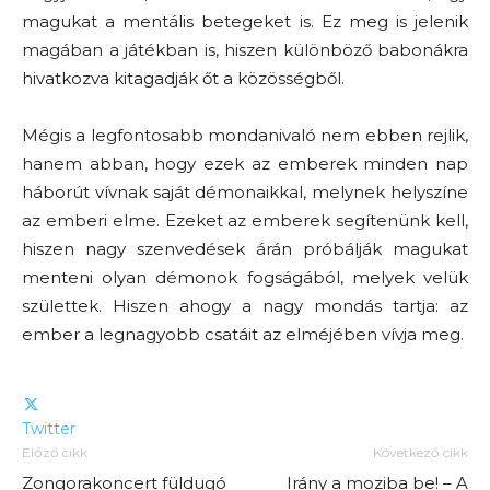
magukat a mentális betegeket is. Ez meg is jelenik
magában a játékban is, hiszen különböző babonákra
hivatkozva kitagadják őt a közösségből.
Mégis a legfontosabb mondanivaló nem ebben rejlik,
hanem abban, hogy ezek az emberek minden nap
háborút vívnak saját démonaikkal, melynek helyszíne
az emberi elme. Ezeket az emberek segítenünk kell,
hiszen nagy szenvedések árán próbálják magukat
menteni olyan démonok fogságából, melyek velük
születtek. Hiszen ahogy a nagy mondás tartja: az
ember a legnagyobb csatáit az elméjében vívja meg.
Twitter
Előző cikk
Következő cikk
Zongorakoncert füldugó
Irány a moziba be! – A