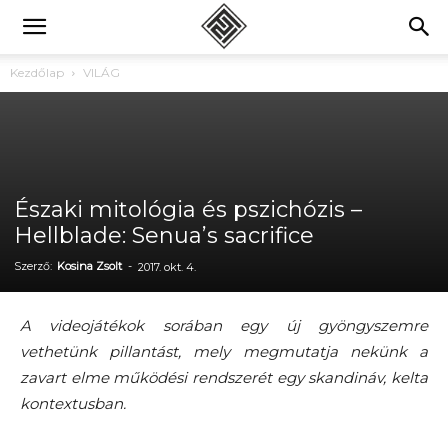
Kezdőlap
VILÁG
Északi mitológia és pszichózis –
Hellblade: Senua’s sacrifice
Szerző:
Kosina Zsolt
-
2017. okt. 4.
A videojátékok sorában egy új gyöngyszemre
vethetünk pillantást, mely megmutatja nekünk a
zavart elme működési rendszerét egy skandináv, kelta
kontextusban.