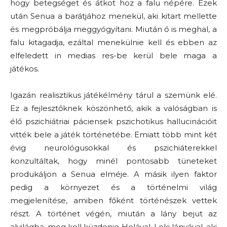
hogy betegséget és átkot hoz a falu népére. Ezek
után Senua a barátjához menekül, aki kitart mellette
és megpróbálja meggyógyítani. Miután ő is meghal, a
falu kitagadja, ezáltal menekülnie kell és ebben az
elfeledett in medias res-be kerül bele maga a
játékos.
Igazán realisztikus játékélmény tárul a szemünk elé.
Ez a fejlesztőknek köszönhető, akik a valóságban is
élő pszichiátriai páciensek pszichotikus hallucinációit
vitték bele a játék történetébe. Emiatt több mint két
évig neurológusokkal és pszichiáterekkel
konzultáltak, hogy minél pontosabb tüneteket
produkáljon a Senua elméje. A másik ilyen faktor
pedig a környezet és a történelmi világ
megjelenítése, amiben főként történészek vettek
részt. A történet végén, miután a lány bejut az
alvilágba, meg kell küzdenie Helával, Loki lányával, aki