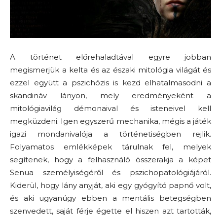
A történet előrehaladtával egyre jobban
megismerjük a kelta és az északi mitológia világát és
ezzel együtt a pszichózis is kezd elhatalmasodni a
skandináv lányon, mely eredményeként a
mitológiavilág démonaival és isteneivel kell
megküzdeni. Igen egyszerű mechanika, mégis a játék
igazi mondanivalója a történetiségben rejlik.
Folyamatos emlékképek tárulnak fel, melyek
segítenek, hogy a felhasználó összerakja a képet
Senua személyiségéről és pszichopatológiájáról.
Kiderül, hogy lány anyját, aki egy gyógyító papnő volt,
és aki ugyanúgy ebben a mentális betegségben
szenvedett, saját férje égette el hiszen azt tartották,