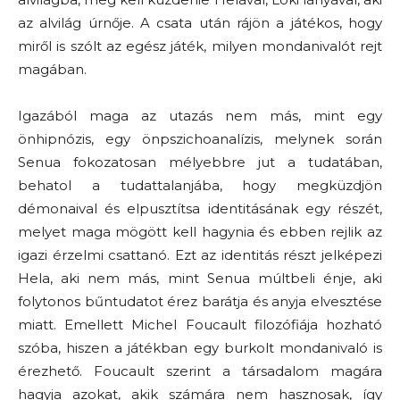
az alvilág úrnője. A csata után rájön a játékos, hogy
miről is szólt az egész játék, milyen mondanivalót rejt
magában.
Igazából maga az utazás nem más, mint egy
önhipnózis, egy önpszichoanalízis, melynek során
Senua fokozatosan mélyebbre jut a tudatában,
behatol a tudattalanjába, hogy megküzdjön
démonaival és elpusztítsa identitásának egy részét,
melyet maga mögött kell hagynia és ebben rejlik az
igazi érzelmi csattanó. Ezt az identitás részt jelképezi
Hela, aki nem más, mint Senua múltbeli énje, aki
folytonos bűntudatot érez barátja és anyja elvesztése
miatt. Emellett Michel Foucault filozófiája hozható
szóba, hiszen a játékban egy burkolt mondanivaló is
érezhető. Foucault szerint a társadalom magára
hagyja azokat, akik számára nem hasznosak, így