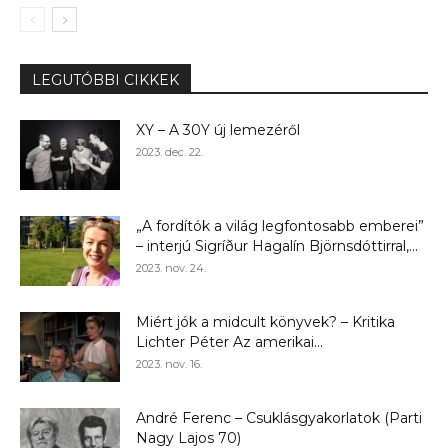
LEGUTÓBBI CIKKEK
XY – A 30Y új lemezéről
2023. dec. 22.
„A fordítók a világ legfontosabb emberei”
– interjú Sigríður Hagalín Björnsdóttirral,...
2023. nov. 24.
Miért jók a midcult könyvek? – Kritika
Lichter Péter Az amerikai...
2023. nov. 16.
André Ferenc – Csuklásgyakorlatok (Parti
Nagy Lajos 70)