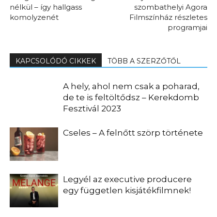
nélkül – így hallgass
szombathelyi Agora
komolyzenét
Filmszínház részletes
programjai
KAPCSOLÓDÓ CIKKEK
TÖBB A SZERZŐTŐL
A hely, ahol nem csak a poharad,
de te is feltöltődsz – Kerekdomb
Fesztivál 2023
Cseles – A felnőtt szörp története
Legyél az executive producere
egy független kisjátékfilmnek!