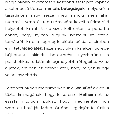
Napjainkban fokozatosan központi szerepet kapnak
a különböző típusú
mentális
betegségek
, melyekről a
társadalom nagy része még mindig nem akar
tudomást venni és tabu témaként kezeli a felmerülő
helyzetet. Emiatt tiszta vizet kell önteni a pohárba
ahhoz, hogy nyíltan tudjunk beszélni az efféle
témákról. Erre a legmegfelelőbb példa a címben
említett
videojáték
, hiszen egy olyan karakter bőrébe
bújhatunk, akinek betekintést nyerhetünk a
pszichotikus tudatának legmélyebb rétegeibe. Ez az
a játék, amiben az ember átéli, hogy milyen is egy
valódi pszichózis.
Történetünkben megismerkedünk
Senuával
, aki célul
tűzte ki magának, hogy felkeresse
Helheim
-et, az
északi mitológia poklát, hogy megmentse hőn
szeretett barátját. Már a történet legelején feltűnik a