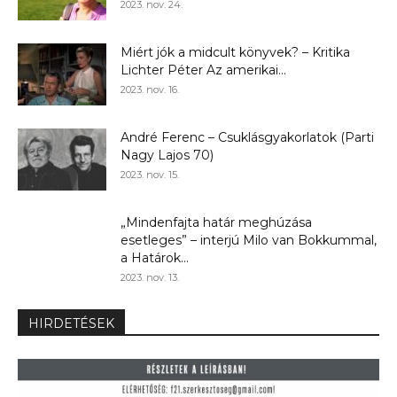
2023. nov. 24.
Miért jók a midcult könyvek? – Kritika
Lichter Péter Az amerikai...
2023. nov. 16.
André Ferenc – Csuklásgyakorlatok (Parti
Nagy Lajos 70)
2023. nov. 15.
„Mindenfajta határ meghúzása
esetleges” – interjú Milo van Bokkummal,
a Határok...
2023. nov. 13.
HIRDETÉSEK