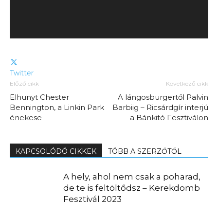
Twitter
Előző cikk
Következő cikk
Elhunyt Chester
A lángosburgertől Palvin
Bennington, a Linkin Park
Barbiig – Ricsárdgír interjú
énekese
a Bánkitó Fesztiválon
KAPCSOLÓDÓ CIKKEK
TÖBB A SZERZŐTŐL
A hely, ahol nem csak a poharad,
de te is feltöltődsz – Kerekdomb
Fesztivál 2023