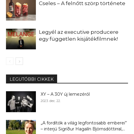
Cseles – A felnőtt szörp története
Legyél az executive producere
egy független kisjátékfilmnek!
LEGUTÓBBI CIKKEK
XY – A 30Y új lemezéről
2023. dec. 22.
„A fordítók a világ legfontosabb emberei”
– interjú Sigríður Hagalín Björnsdóttirral,...