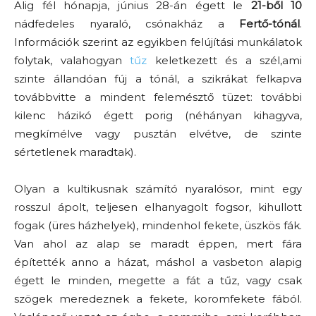
Alig fél hónapja, június 28-án égett le
21-ből 10
nádfedeles nyaraló, csónakház a
Fertő-tónál
.
Információk szerint az egyikben felújítási munkálatok
folytak, valahogyan
tűz
keletkezett és a szél,ami
szinte állandóan fúj a tónál, a szikrákat felkapva
továbbvitte a mindent felemésztő tüzet: további
kilenc házikó égett porig (néhányan kihagyva,
megkímélve vagy pusztán elvétve, de szinte
sértetlenek maradtak).
Olyan a kultikusnak számító nyaralósor, mint egy
rosszul ápolt, teljesen elhanyagolt fogsor, kihullott
fogak (üres házhelyek), mindenhol fekete, üszkös fák.
Van ahol az alap se maradt éppen, mert fára
építették anno a házat, máshol a vasbeton alapig
égett le minden, megette a fát a tűz, vagy csak
szögek meredeznek a fekete, koromfekete fából.