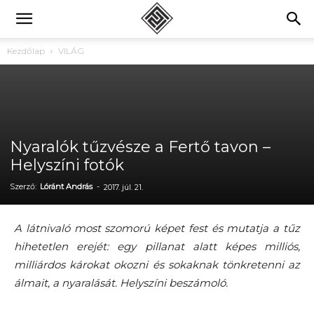
Kezdőlap
VILÁG
Nyaralók tűzvésze a Fertő tavon –
Helyszíni fotók
Szerző:
Lóránt András
-
2017. júl. 21.
A látnivaló most szomorú képet fest és mutatja a tűz
hihetetlen erejét: egy pillanat alatt képes milliós,
milliárdos károkat okozni és sokaknak tönkretenni az
álmait, a nyaralását. Helyszíni beszámoló.