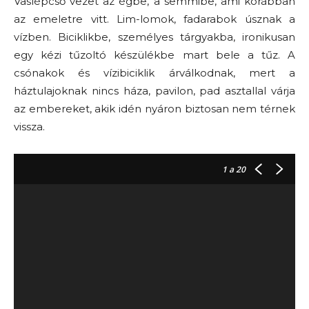
Vaslépcső vezet az égbe, a semmibe, ami korábban
az emeletre vitt. Lim-lomok, fadarabok úsznak a
vízben. Biciklikbe, személyes tárgyakba, ironikusan
egy kézi tűzoltó készülékbe mart bele a tűz. A
csónakok és vízibiciklik árválkodnak, mert a
háztulajoknak nincs háza, pavilon, pad asztallal várja
az embereket, akik idén nyáron biztosan nem térnek
vissza.
1
a 20