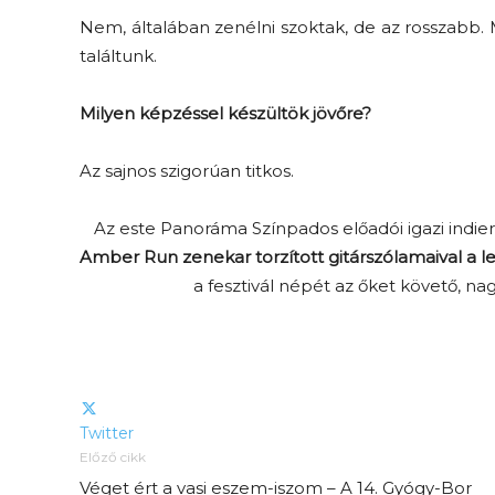
Nem, általában zenélni szoktak, de az rosszabb. M
találtunk.
Milyen képzéssel készültök jövőre?
Az sajnos szigorúan titkos.
Az este Panoráma Színpados előadói igazi indi
Amber Run
zenekar torzított gitárszólamaival a 
a fesztivál népét az őket követő, 
Twitter
Előző cikk
Véget ért a vasi eszem-iszom – A 14. Gyógy-Bor