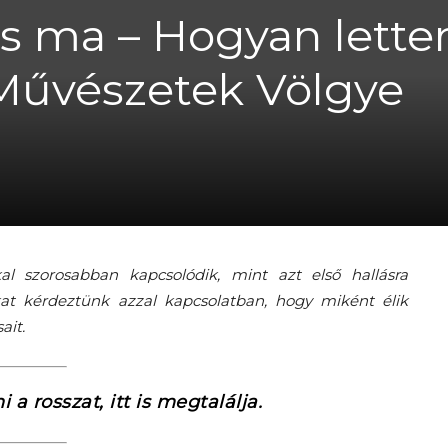
és ma – Hogyan lett
 Művészetek Völgye
A
fiatalság
 szorosabban kapcsolódik, mint azt első hallásra
kat kérdeztünk azzal kapcsolatban, hogy miként élik
ait.
százada
 a rosszat, itt is megtalálja.