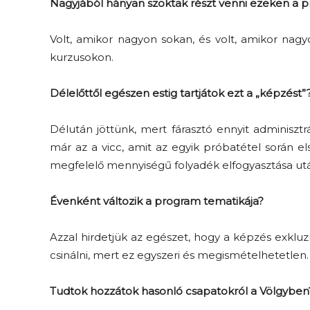
Nagyjából hányan szoktak részt venni ezeken a
Volt, amikor nagyon sokan, és volt, amikor nagy
kurzusokon.
Délelőttől egészen estig tartjátok ezt a „képzést”
Délután jöttünk, mert fárasztó ennyit adminisztrá
már az a vicc, amit az egyik próbatétel során e
megfelelő mennyiségű folyadék elfogyasztása ut
Évenként változik a program tematikája?
Azzal hirdetjük az egészet, hogy a képzés exkluz
csinálni, mert ez egyszeri és megismételhetetle
Tudtok hozzátok hasonló csapatokról a Völgyben