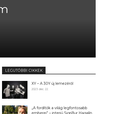
em
LEGUTÓBBI CIKKEK
XY – A 30Y új lemezéről
2023. dec. 22.
„A fordítók a világ legfontosabb
emberei” – interjú Sigríður Hagalín