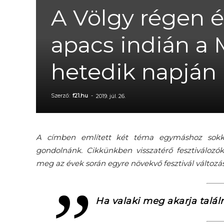
A Völgy régen 
apacs indián a
hetedik napján
Szerző:
f21.hu
-
2019. júl. 26.
A címben említett két téma egymáshoz sokkal
gondolnánk. Cikkünkben visszatérő fesztiválozó
meg az évek során egyre növekvő fesztivál változás
Ha valaki meg akarja találni