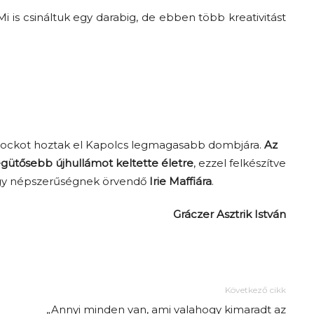
i is csináltuk egy darabig, de ebben több kreativitást
erockot hoztak el Kapolcs legmagasabb dombjára.
Az
legütősebb újhullámot keltette életre
, ezzel felkészítve
nagy népszerűségnek örvendő
Irie Maffiára
.
Gráczer Asztrik
István
Következő cikk
„Annyi minden van, ami valahogy kimaradt az