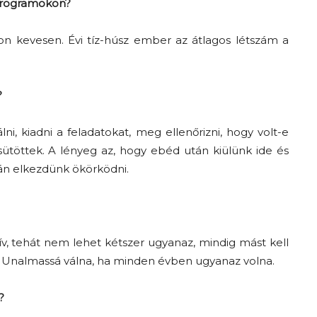
 programokon?
on kevesen. Évi tíz-húsz ember az átlagos létszám a
?
lni, kiadni a feladatokat, meg ellenőrizni, hogy volt-e
lsütöttek. A lényeg az, hogy ebéd után kiülünk ide és
án elkezdünk ökörködni.
ív, tehát nem lehet kétszer ugyanaz, mindig mást kell
n. Unalmassá válna, ha minden évben ugyanaz volna.
?