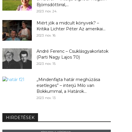
Björnsdóttirral,...
2023. nov. 24.
Miért jók a midcult könyvek? –
Kritika Lichter Péter Az amerikai...
2023. nov. 16.
André Ferenc – Csuklásgyakorlatok
(Parti Nagy Lajos 70)
2023. nov. 15.
„Mindenfajta határ meghúzása
esetleges” – interjú Milo van
Bokkummal, a Határok...
2023. nov. 13.
HIRDETÉSEK