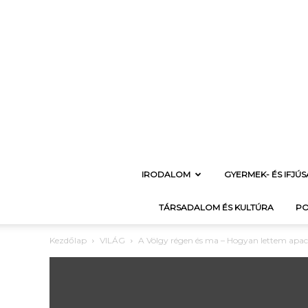
IRODALOM
GYERMEK- ÉS IFJÚ
TÁRSADALOM ÉS KULTÚRA
PO
Kezdőlap
VILÁG
A Völgy régen és ma – Hogyan lettem apacs