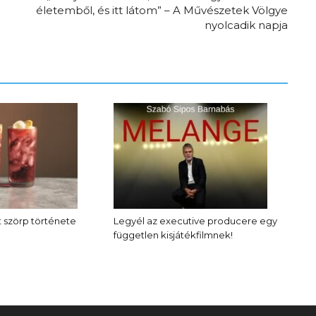
életemből, és itt látom” – A Művészetek Völgye
nyolcadik napja
tt szörp története
Legyél az executive producere egy
független kisjátékfilmnek!