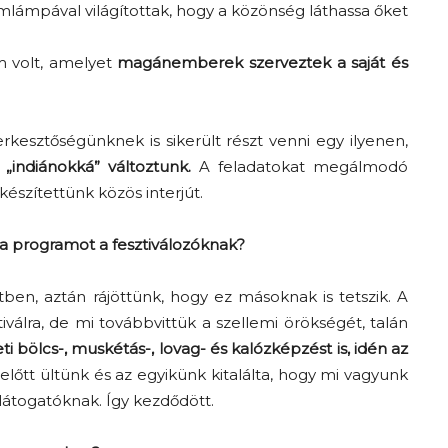
emlámpával világítottak, hogy a közönség láthassa őket
m volt, amelyet
magánemberek szerveztek a saját és
rkesztőségünknek is sikerült részt venni egy ilyenen,
 „indiánokká” változtunk.
A feladatokat megálmodó
észítettünk közös interjút.
Az f21-re költözik a
 a programot a fesztiválozóknak?
Trashről és lélekről –
Amurpodcast
en, aztán rájöttünk, hogy ez másoknak is tetszik. A
tiválra, de mi továbbvittük a szellemi örökségét, talán
ti bölcs-, muskétás-, lovag- és kalózképzést is, idén az
lőtt ültünk és az egyikünk kitalálta, hogy mi vagyunk
látogatóknak. Így kezdődött.