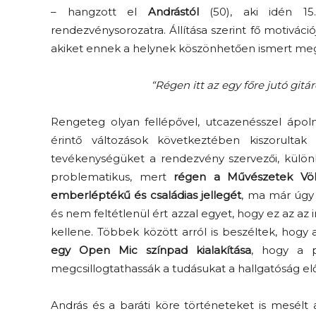
– hangzott el
Andrástól
(50), aki idén 15
rendezvénysorozatra. Állítása szerint fő motiváci
akiket ennek a helynek köszönhetően ismert meg 
“Régen itt az egy főre jutó gi
Rengeteg olyan fellépővel, utcazenésszel ápolna
érintő változások következtében kiszorultak 
tevékenységüket a rendezvény szervezői, különb
problematikus, mert
régen a Művészetek Vö
emberléptékű és családias jellegét
, ma már úgy 
és nem feltétlenül ért azzal egyet, hogy ez az az 
kellene. Többek között arról is beszéltek, hogy
egy Open Mic színpad kialakítása
, hogy a 
megcsillogtathassák a tudásukat a hallgatóság elő
András és a baráti köre történeteket is mesélt