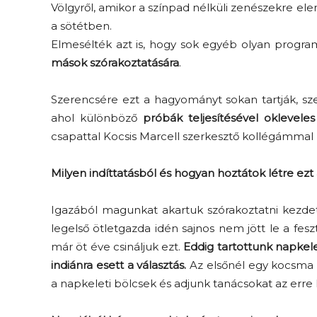
Völgyről, amikor a színpad nélküli zenészekre el
a sötétben.
Elmesélték azt is, hogy sok egyéb olyan progra
mások szórakoztatására
.
Szerencsére ezt a hagyományt sokan tartják, sze
ahol különböző
próbák teljesítésével okleveles
csapattal Kocsis Marcell szerkesztő kollégámmal k
Elveszítettük az
unatkozás képességét? –
Milyen indíttatásból és hogyan hoztátok létre ezt
 és
Trashről és lélekről
er
S03E02 premier
Igazából magunkat akartuk szórakoztatni kezdetb
legelső ötletgazda idén sajnos nem jött le a fesz
már öt éve csináljuk ezt.
Eddig tartottunk
napkele
indiánra esett a választás.
Az elsőnél egy kocsma e
a napkeleti bölcsek és adjunk tanácsokat az erre 