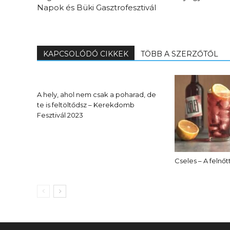
Napok és Büki Gasztrofesztivál
KAPCSOLÓDÓ CIKKEK
TÖBB A SZERZŐTŐL
A hely, ahol nem csak a poharad, de
te is feltöltődsz – Kerekdomb
Fesztivál 2023
Cseles – A felnő