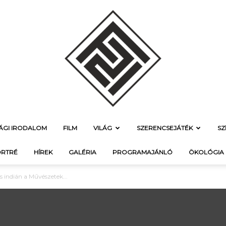
SÁGI IRODALOM
FILM
VILÁG
SZERENCSEJÁTÉK
SZ
f21.hu
RTRÉ
HÍREK
GALÉRIA
PROGRAMAJÁNLÓ
ÖKOLÓGIA
 indián a Művészetek...
–