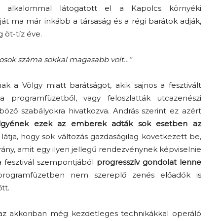
. alkalommal látogatott el a Kapolcs környéki
óját ma már inkább a társaság és a régi barátok adják,
öt-tíz éve.
tárosok száma sokkal magasabb volt…”
k a Völgy miatt barátságot, akik sajnos a fesztivált
a programfüzetből, vagy feloszlatták utcazenészi
öző szabályokra hivatkozva. András szerint ez azért
lgyének ezek az emberek adták sok esetben az
látja, hogy sok változás gazdaságilag következett be,
irány, amit egy ilyen jellegű rendezvénynek képviselnie
 a fesztivál szempontjából
progresszív gondolat lenne
programfüzetben nem szereplő zenés előadók is
tt.
 az akkoriban még kezdetleges technikákkal operáló