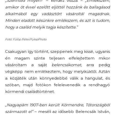
„Szerinted milyen?”
– kérdez vissza. –
„Emlékszem,
amikor öt évvel ezelőtt eljöttél hozzánk és ballagásod
alkalmából egy vadásztőrt vásároltál magadnak.
Minden eladott késünkre emlékszem, és azt is tudom,
hogy a család melyik tagja készítette.”
Fotó: Fülöp Péter/FylepPhoto
Csakugyan így történt, szeppenek meg kissé, ugyanis
én magam szinte teljesen elfelejtettem mikor
vásároltam a saját
belencsákomat
, arra pedig
végképp nem emlékeztem, hogy melyiküktől. Aztán
a közjáték után könnyedebbé válik a hangulat, és
szóban, majd fotókon felelevenedik a rendhagyó
körmendi családtörténet.
„Nagyapám 1907-ben került Körmendre, Tótországból
származott el”
– meséli az idősebb Belencsák István,