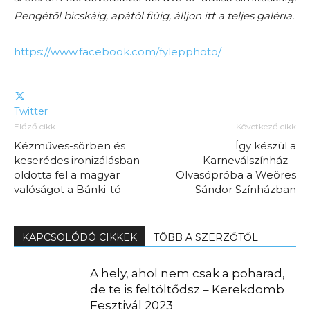
Pengétől bicskáig, apától fiúig, álljon itt a teljes galéria.
https://www.facebook.com/fylepphoto/
Twitter
Előző cikk
Következő cikk
Kézműves-sörben és
Így készül a
keserédes ironizálásban
Karneválszínház –
oldotta fel a magyar
Olvasópróba a Weöres
valóságot a Bánki-tó
Sándor Színházban
KAPCSOLÓDÓ CIKKEK
TÖBB A SZERZŐTŐL
A hely, ahol nem csak a poharad,
de te is feltöltődsz – Kerekdomb
Fesztivál 2023