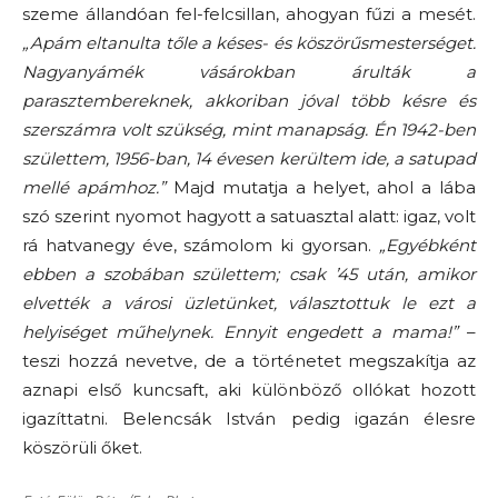
szeme állandóan fel-felcsillan, ahogyan fűzi a mesét.
„Apám eltanulta tőle a késes- és köszörűsmesterséget.
Nagyanyámék vásárokban árulták a
parasztembereknek, akkoriban jóval több késre és
szerszámra volt szükség, mint manapság. Én 1942-ben
születtem, 1956-ban, 14 évesen kerültem ide, a satupad
mellé apámhoz.”
Majd mutatja a helyet, ahol a lába
szó szerint nyomot hagyott a satuasztal alatt: igaz, volt
rá hatvanegy éve, számolom ki gyorsan.
„Egyébként
ebben a szobában születtem; csak ’45 után, amikor
elvették a városi üzletünket, választottuk le ezt a
helyiséget műhelynek. Ennyit engedett a mama!”
–
teszi hozzá nevetve, de a történetet megszakítja az
aznapi első kuncsaft, aki különböző ollókat hozott
igazíttatni. Belencsák István pedig igazán élesre
köszörüli őket.