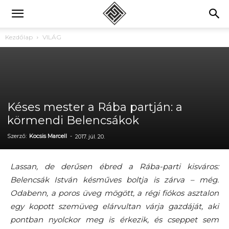
Kezdőlap
VILÁG
Késes mester a Rába partján: a
körmendi Belencsákok
Szerző:
Kocsis Marcell
-
2017. júl. 20.
Lassan, de derűsen ébred a Rába-parti kisváros:
Belencsák István késműves boltja is zárva – még.
Odabenn, a poros üveg mögött, a régi fiókos asztalon
egy kopott szemüveg elárvultan várja gazdáját, aki
pontban nyolckor meg is érkezik, és cseppet sem