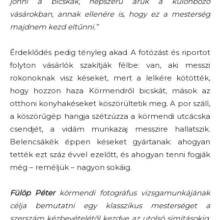
jönni a bicskák, népszerű áruk a különböző
vásárokban, annak ellenére is, hogy ez a mesterség
majdnem kezd eltűnni.”
Érdeklődés pedig tényleg akad. A fotózást és riportot
folyton vásárlók szakítják félbe: van, aki messzi
rokonoknak visz késeket, mert a lelkére kötötték,
hogy hozzon haza Körmendről bicskát, mások az
otthoni konyhakéseket köszörültetik meg. A por száll,
a köszörűgép hangja szétzúzza a körmendi utcácska
csendjét, a vidám munkazaj messzire hallatszik.
Belencsákék éppen késeket gyártanak: ahogyan
tették ezt száz évvel ezelőtt, és ahogyan tenni fogják
még – reméljük – nagyon sokáig.
Fülöp Péter
körmendi fotográfus vizsgamunkájának
célja bemutatni egy klasszikus mesterséget a
szerszám kézbevételétől kezdve az utolsó simításokig.