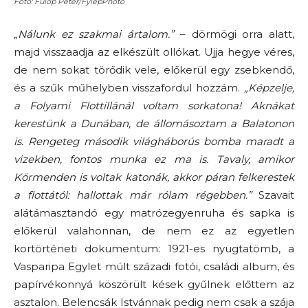
Fotó: Fülöp Péter/FylepPhoto
„Nálunk ez szakmai ártalom.”
– dörmögi orra alatt,
majd visszaadja az elkészült ollókat. Ujja hegye véres,
de nem sokat törődik vele, előkerül egy zsebkendő,
és a szűk műhelyben visszafordul hozzám.
„Képzelje,
a Folyami Flottillánál voltam sorkatona! Aknákat
kerestünk a Dunában, de állomásoztam a Balatonon
is. Rengeteg második világháborús bomba maradt a
vizekben, fontos munka ez ma is. Tavaly, amikor
Körmenden is voltak katonák, akkor páran felkerestek
a flottától: hallottak már rólam régebben.”
Szavait
alátámasztandó egy matrózegyenruha és sapka is
előkerül valahonnan, de nem ez az egyetlen
kortörténeti dokumentum: 1921-es nyugtatömb, a
Vasparipa Egylet múlt századi fotói, családi album, és
papírvékonnyá köszörült kések gyűlnek előttem az
asztalon. Belencsák Istvánnak pedig nem csak a szája