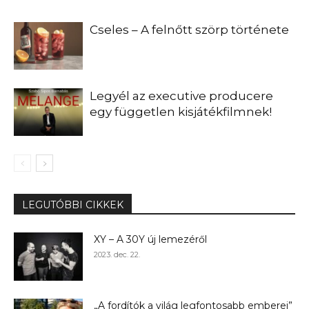
Cseles – A felnőtt szörp története
Legyél az executive producere
egy független kisjátékfilmnek!
LEGUTÓBBI CIKKEK
XY – A 30Y új lemezéről
2023. dec. 22.
„A fordítók a világ legfontosabb emberei”