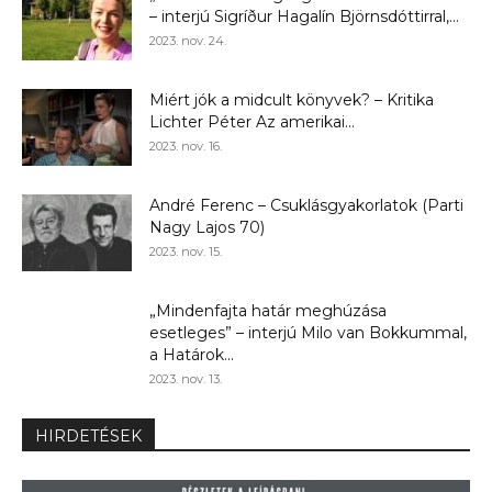
– interjú Sigríður Hagalín Björnsdóttirral,...
2023. nov. 24.
Miért jók a midcult könyvek? – Kritika
Lichter Péter Az amerikai...
2023. nov. 16.
André Ferenc – Csuklásgyakorlatok (Parti
Nagy Lajos 70)
2023. nov. 15.
„Mindenfajta határ meghúzása
esetleges” – interjú Milo van Bokkummal,
a Határok...
2023. nov. 13.
HIRDETÉSEK