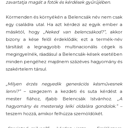
zavartatja magát a fotók és kérdések gyűrűjében.
Körmenden és környékén a Belencsák név nem csak
egy családra utal. Ha azt kérdezi az egyik ember a
másiktól, hogy
„Neked van belencsákod?”
, akkor
bizony a kése felől érdeklődik; ezt a termék-név
társítást a legnagyobb multinacionális cégek is
megirigyelnék, ráadásul a Belencsák-kések esetében
minden pengéhez majdnem százéves hagyomány és
szakértelem társul.
„Milyen érzés negyedik generációs késművesnek
lenni?”
– szegezem a kezdeti és suta kérdést a
mester fiához, ifjabb Belencsák Istvánhoz.
„A
hagyomány és mesterség lelki oldalára gondolok.” –
teszem hozzá, amikor felhúzza szemöldökét.