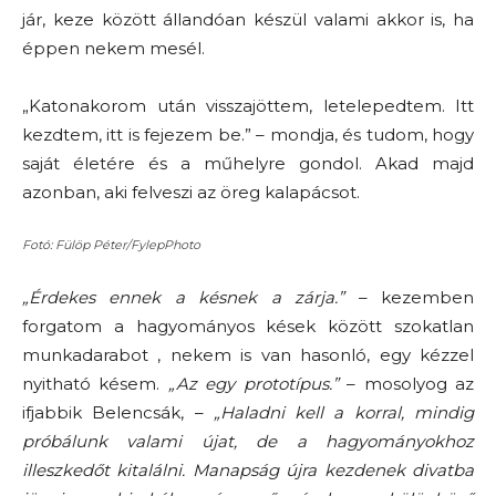
jár, keze között állandóan készül valami akkor is, ha
éppen nekem mesél.
„Katonakorom után visszajöttem, letelepedtem. Itt
kezdtem, itt is fejezem be.” – mondja, és tudom, hogy
saját életére és a műhelyre gondol. Akad majd
azonban, aki felveszi az öreg kalapácsot.
Fotó: Fülöp Péter/FylepPhoto
„Érdekes ennek a késnek a zárja.”
– kezemben
forgatom a hagyományos kések között szokatlan
munkadarabot , nekem is van hasonló, egy kézzel
nyitható késem.
„Az egy prototípus.”
– mosolyog az
ifjabbik Belencsák, –
„Haladni kell a korral, mindig
próbálunk valami újat, de a hagyományokhoz
illeszkedőt kitalálni. Manapság újra kezdenek divatba