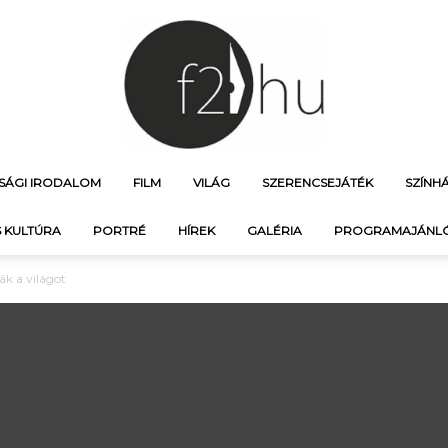
ÚSÁGI IRODALOM
FILM
VILÁG
SZERENCSEJÁTÉK
SZÍNH
f21.hu
 KULTÚRA
PORTRÉ
HÍREK
GALÉRIA
PROGRAMAJÁNL
k a világot
–