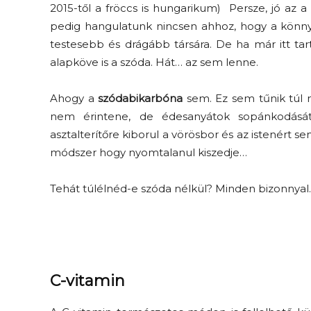
2015-től a fröccs is hungarikum) Persze, jó az 
pedig hangulatunk nincsen ahhoz, hogy a könny
testesebb és drágább társára. De ha már itt tar
alapköve is a szóda. Hát… az sem lenne.
Ahogy a
szódabikarbóna
sem. Ez sem tűnik túl 
nem érintene, de édesanyátok sopánkodását
asztalterítőre kiborul a vörösbor és az istenért s
módszer hogy nyomtalanul kiszedje…
Tehát túlélnéd-e szóda nélkül? Minden bizonnyal
C-vitamin