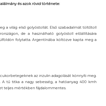
alálmány és azok rövid története:
 a világ első golyóstollát. Első szabadalmát töltőtoll
országon, de a használható golyóstoll előállítására
ülföldön folytatta. Argentínába költözve kapta meg a
a cukorbetegeknek az inzulin adagolását könnyíti meg.
. A tű titka a nagy sebesség, a hatóanyag 400 kmh
elet teljes mértékben fájdalommentes.