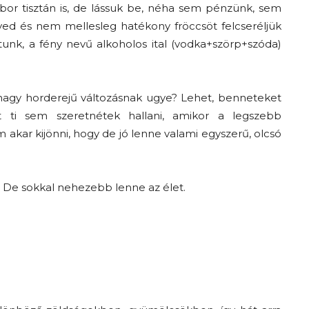
a bor tisztán is, de lássuk be, néha sem pénzünk, sem
ed és nem mellesleg hatékony fröccsöt felcseréljük
tunk, a fény nevű alkoholos ital (vodka+szörp+szóda)
nagy horderejű változásnak ugye? Lehet, benneteket
 ti sem szeretnétek hallani, amikor a legszebb
em akar kijönni, hogy de jó lenne valami egyszerű, olcsó
. De sokkal nehezebb lenne az élet.