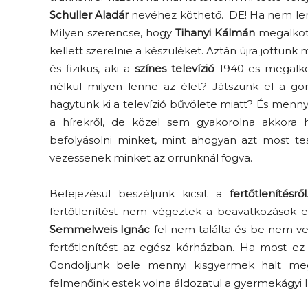
Schuller Aladár
nevéhez köthető. DE! Ha nem l
Milyen szerencse, hogy
Tihanyi Kálmán
megalkott
kellett szerelnie a készüléket. Aztán újra jöttünk 
és fizikus, aki a
színes televízió
1940-es megalkotá
nélkül milyen lenne az élet? Játszunk el a gond
hagytunk ki a televízió bűvölete miatt? És menn
a hírekről, de közel sem gyakorolna akkora 
befolyásolni minket, mint ahogyan azt most te
vezessenek minket az orrunknál fogva.
Befejezésül beszéljünk kicsit a
fertőtlenítésről
fertőtlenítést nem végeztek a beavatkozások e
Semmelweis Ignác
fel nem találta és be nem v
fertőtlenítést az egész kórházban. Ha most e
Gondoljunk bele mennyi kisgyermek halt m
felmenőink estek volna áldozatul a gyermekágyi l