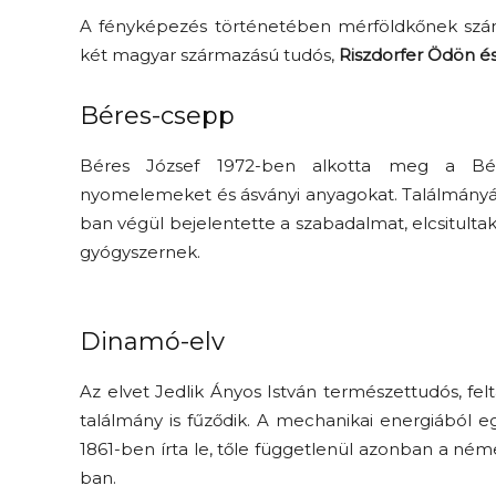
A fényképezés történetében mérföldkőnek számí
két magyar származású tudós,
Riszdorfer Ödön és
Béres-csepp
Béres József 1972-ben alkotta meg a Bére
nyomelemeket és ásványi anyagokat. Találmányáé
ban végül bejelentette a szabadalmat, elcsitultak
gyógyszernek.
Dinamó-elv
Az elvet Jedlik Ányos István természettudós, fel
találmány is fűződik. A mechanikai energiából e
1861-ben írta le, tőle függetlenül azonban a né
ban.