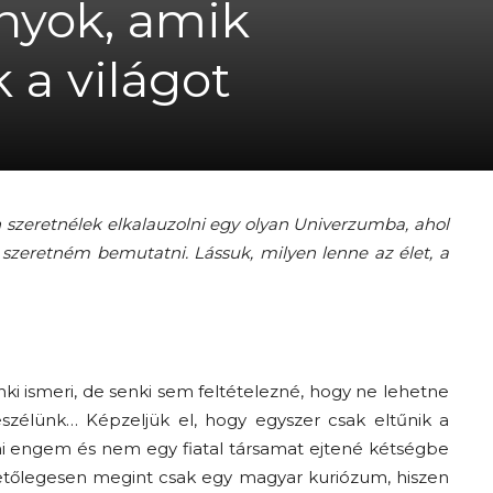
nyok, amik
A
 a világot
fiatalság
zeretnélek elkalauzolni egy olyan Univerzumba, ahol
 szeretném bemutatni. Lássuk, milyen lenne az élet, a
százada
nki ismeri, de senki sem feltételezné, hogy ne lehetne
eszélünk… Képzeljük el, hogy egyszer csak eltűnik a
Ami engem és nem egy fiatal társamat ejtené kétségbe
vetőlegesen megint csak egy magyar kuriózum, hiszen