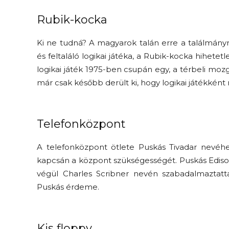
Rubik-kocka
Ki ne tudná? A magyarok talán erre a találmányr
és feltaláló logikai játéka, a Rubik-kocka hihet
logikai játék 1975-ben csupán egy, a térbeli mo
már csak később derült ki, hogy logikai játékként
Telefonközpont
A telefonközpont ötlete Puskás Tivadar nevéhez 
kapcsán a központ szükségességét. Puskás Ediso
végül Charles Scribner nevén szabadalmaztatta
Puskás érdeme.
Kis floppy