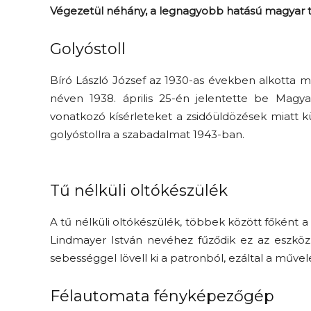
Végezetül néhány, a legnagyobb hatású magyar t
Golyóstoll
Bíró László József az 1930-as években alkotta meg
néven 1938. április 25-én jelentette be Magyar
vonatkozó kísérleteket a zsidóüldözések miatt k
golyóstollra a szabadalmat 1943-ban.
Tű nélküli oltókészülék
A tű nélküli oltókészülék, többek között főként 
Lindmayer István nevéhez fűződik ez az eszköz
sebességgel lövell ki a patronból, ezáltal a műv
Félautomata fényképezőgép