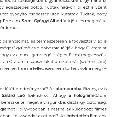
ülönböző zöldségekben, gyümölcsökben, így hát arra
y egészséges dolog. Tudták nagyon jól ezt a Szent
rbutot gyógyító csodaszer után kutattak. Tudták, hogy
g. Erre a mi
Szent Györgyi Albert
ünk jött, és megtalálta
m érdemes.
parancsolhat, és természetesen a fogyasztói világ is
éges” gyümölcslé dobozára ráírják, hogy C-vitamint
, hogy ez a cucc igenis egészséges. És mi megvesszük,
ük a C-vitamin kapszulákat amiket már (szerencsére)
mi lenne, ha ez a felfedezés nem történt volna meg? –
ber létét eredményezné? Az
atombomba
. Bizony, ez is
g
Szilárd Leó
fizikushoz. Ahogy
a hologram
(Gábor
befészkelte magát a világunkba: dísztárgy, biztonság,
ogramot Hollywoodban is használják különböző filmes
alójában Hollywoodot azzá, ami? Az
éghetetlen film
, ami