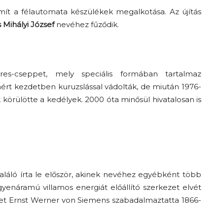
t a félautomata készülékek megalkotása. Az újítás
 Mihályi József
nevéhez fűződik.
s-cseppet, mely speciális formában tartalmaz
rt kezdetben kuruzslással vádolták, de miután 1976-
 körülötte a kedélyek. 2000 óta minősül hivatalosan is
találó írta le először, akinek nevéhez egyébként több
gyenáramú villamos energiát előállító szerkezet elvét
met Ernst Werner von Siemens szabadalmaztatta 1866-