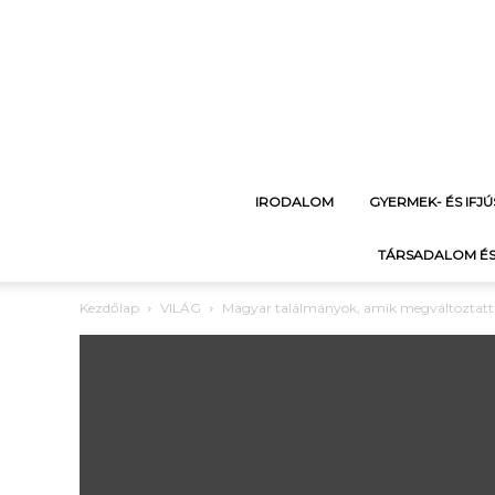
IRODALOM
GYERMEK- ÉS IFJ
TÁRSADALOM ÉS
Kezdőlap
VILÁG
Magyar találmányok, amik megváltoztattá