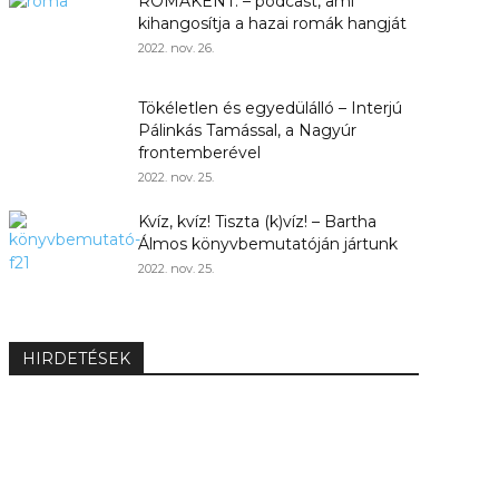
ROMAKÉNT. – podcast, ami
kihangosítja a hazai romák hangját
2022. nov. 26.
Tökéletlen és egyedülálló – Interjú
Pálinkás Tamással, a Nagyúr
frontemberével
2022. nov. 25.
Kvíz, kvíz! Tiszta (k)víz! – Bartha
Álmos könyvbemutatóján jártunk
2022. nov. 25.
HIRDETÉSEK