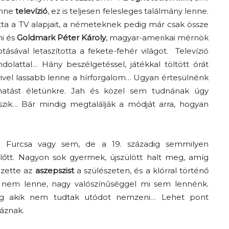
enne
televízió
, ez is teljesen felesleges találmány lenne.
a a TV alapjait, a németeknek pedig már csak össze
mi és
Goldmark Péter Károly
, magyar-amerikai mérnök
sával letaszította a fekete-fehér világot. Televízió
olattal… Hány beszélgetéssel, játékkal töltött órát
yivel lassabb lenne a hírforgalom… Ugyan értesülnénk
hatást életünkre. Jah és közel sem tudnának úgy
szik… Bár mindig megtalálják a módját arra, hogyan
. Furcsa vagy sem, de a 19. századig semmilyen
lőtt. Nagyon sok gyermek, újszülött halt meg, amíg
ezette az
aszepszist
a szülészeten, és a klórral történő
z nem lenne, nagy valószínűséggel mi sem lennénk.
eg akik nem tudtak utódot nemzeni… Lehet pont
áznak.