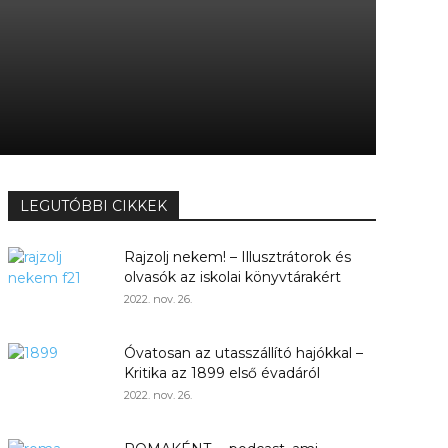
LEGUTÓBBI CIKKEK
Rajzolj nekem! – Illusztrátorok és
olvasók az iskolai könyvtárakért
2022. nov. 26.
Óvatosan az utasszállító hajókkal –
Kritika az 1899 első évadáról
2022. nov. 26.