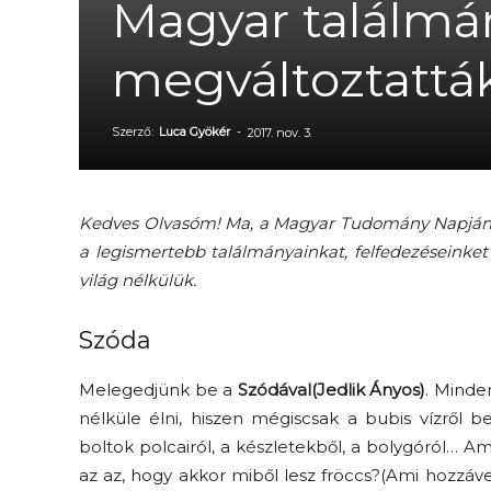
Magyar találmá
megváltoztatták
Szerző:
Luca Gyökér
-
2017. nov. 3.
Kedves Olvasóm! Ma, a Magyar Tudomány Napján s
a legismertebb találmányainkat, felfedezéseinket
világ nélkülük.
Szóda
Melegedjünk be a
Szódával(Jedlik Ányos)
. Minde
nélküle élni, hiszen mégiscsak a bubis vízről b
boltok polcairól, a készletekből, a bolygóról… 
az az, hogy akkor miből lesz fröccs?(Ami hozzá