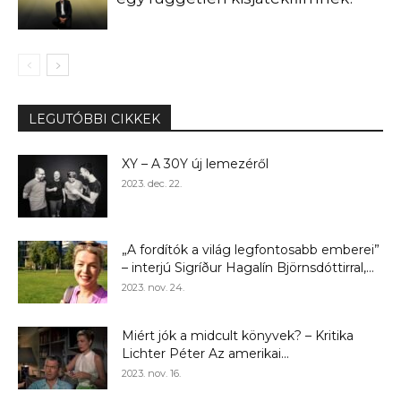
LEGUTÓBBI CIKKEK
XY – A 30Y új lemezéről
2023. dec. 22.
„A fordítók a világ legfontosabb emberei”
– interjú Sigríður Hagalín Björnsdóttirral,...
2023. nov. 24.
Miért jók a midcult könyvek? – Kritika
Lichter Péter Az amerikai...
2023. nov. 16.