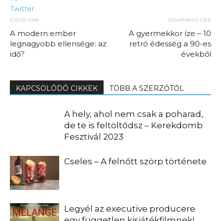
Twitter
Előző cikk
Következő cikk
A modern ember
A gyermekkor íze – 10
legnagyobb ellensége: az
retró édesség a 90-es
idő?
évekből
KAPCSOLÓDÓ CIKKEK
TÖBB A SZERZŐTŐL
A hely, ahol nem csak a poharad,
de te is feltöltődsz – Kerekdomb
Fesztivál 2023
Cseles – A felnőtt szörp története
Legyél az executive producere
egy független kisjátékfilmnek!