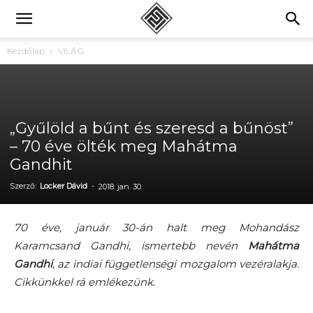
Kezdőlap
VILÁG
„Gyűlöld a bűnt és szeresd a bűnöst”
– 70 éve ölték meg Mahátma
Gandhit
Szerző:
Locker Dávid
-
2018. jan. 30.
70 éve, január 30-án halt meg Mohandász
Karamcsand Gandhi, ismertebb nevén
Mahátma
Gandhi
, az indiai függetlenségi mozgalom vezéralakja.
Cikkünkkel rá emlékezünk.