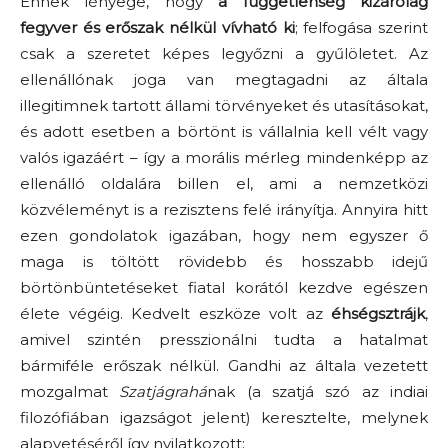
Ennek lényege, hogy
a függetlenség kizárólag
fegyver és erőszak nélkül vívható ki
; felfogása szerint
csak a szeretet képes legyőzni a gyűlöletet. Az
ellenállónak joga van megtagadni az általa
illegitimnek tartott állami törvényeket és utasításokat,
és adott esetben a börtönt is vállalnia kell vélt vagy
valós igazáért – így a morális mérleg mindenképp az
ellenálló oldalára billen el, ami a nemzetközi
közvéleményt is a rezisztens felé irányítja. Annyira hitt
ezen gondolatok igazában, hogy nem egyszer ő
maga is töltött rövidebb és hosszabb idejű
börtönbüntetéseket fiatal korától kezdve egészen
élete végéig. Kedvelt eszköze volt az
éhségsztrájk
,
amivel szintén presszionálni tudta a hatalmat
bármiféle erőszak nélkül. Gandhi az általa vezetett
mozgalmat
Szatjágrahá
nak (a szatjá szó az indiai
filozófiában igazságot jelent) keresztelte, melynek
alapvetéséről így nyilatkozott: