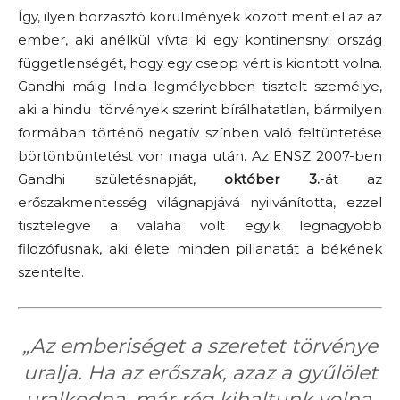
Így, ilyen borzasztó körülmények között ment el az az
ember, aki anélkül vívta ki egy kontinensnyi ország
függetlenségét, hogy egy csepp vért is kiontott volna.
Gandhi máig India legmélyebben tisztelt személye,
aki a hindu törvények szerint bírálhatatlan, bármilyen
formában történő negatív színben való feltüntetése
börtönbüntetést von maga után. Az ENSZ 2007-ben
Gandhi születésnapját,
október 3.
-át az
erőszakmentesség világnapjává nyilvánította, ezzel
tisztelegve a valaha volt egyik legnagyobb
filozófusnak, aki élete minden pillanatát a békének
szentelte.
„Az emberiséget a szeretet törvénye
uralja. Ha az erőszak, azaz a gyűlölet
uralkodna, már rég kihaltunk volna.