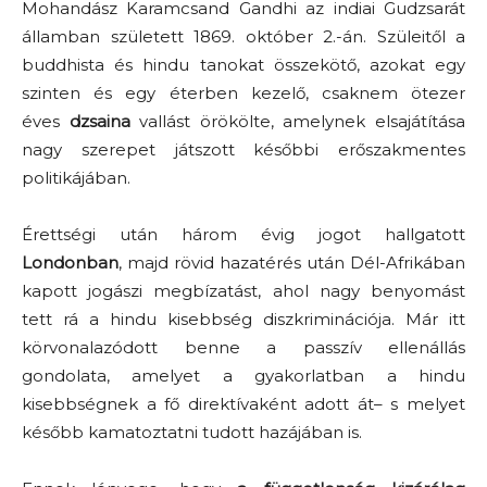
Mohandász Karamcsand Gandhi az indiai Gudzsarát
államban született 1869. október 2.-án. Szüleitől a
buddhista és hindu tanokat összekötő, azokat egy
szinten és egy éterben kezelő, csaknem ötezer
éves
dzsaina
vallást örökölte, amelynek elsajátítása
nagy szerepet játszott későbbi erőszakmentes
politikájában.
Érettségi után három évig jogot hallgatott
Londonban
, majd rövid hazatérés után Dél-Afrikában
kapott jogászi megbízatást, ahol nagy benyomást
tett rá a hindu kisebbség diszkriminációja. Már itt
körvonalazódott benne a passzív ellenállás
gondolata, amelyet a gyakorlatban a hindu
kisebbségnek a fő direktívaként adott át– s melyet
később kamatoztatni tudott hazájában is.