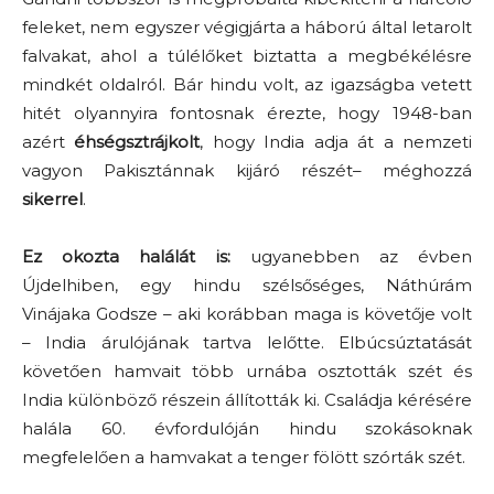
feleket, nem egyszer végigjárta a háború által letarolt
falvakat, ahol a túlélőket biztatta a megbékélésre
mindkét oldalról. Bár hindu volt, az igazságba vetett
hitét olyannyira fontosnak érezte, hogy 1948-ban
azért
éhségsztrájkolt
, hogy India adja át a nemzeti
vagyon Pakisztánnak kijáró részét– méghozzá
sikerrel
.
Ez okozta halálát is:
ugyanebben az évben
Újdelhiben, egy hindu szélsőséges, Náthúrám
Vinájaka Godsze – aki korábban maga is követője volt
– India árulójának tartva lelőtte. Elbúcsúztatását
követően hamvait több urnába osztották szét és
India különböző részein állították ki. Családja kérésére
halála 60. évfordulóján hindu szokásoknak
megfelelően a hamvakat a tenger fölött szórták szét.