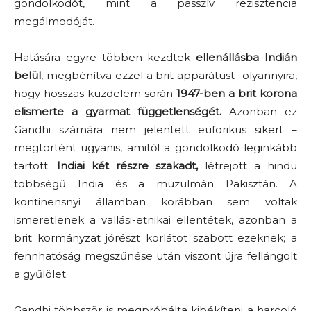
gondolkodót, mint a passzív rezisztencia
megálmodóját.
Hatására egyre többen kezdtek
ellenállásba Indián
belül
, megbénítva ezzel a brit apparátust- olyannyira,
hogy hosszas küzdelem során
1947-ben a brit korona
elismerte a gyarmat függetlenségét.
Azonban ez
Gandhi számára nem jelentett euforikus sikert –
megtörtént ugyanis, amitől a gondolkodó leginkább
tartott:
Indiai két részre szakadt,
létrejött a hindu
többségű India és a muzulmán Pakisztán. A
kontinensnyi államban korábban sem voltak
ismeretlenek a vallási-etnikai ellentétek, azonban a
brit kormányzat jórészt korlátot szabott ezeknek; a
fennhatóság megszűnése után viszont újra fellángolt
a gyűlölet.
Gandhi többször is megpróbálta kibékíteni a harcoló