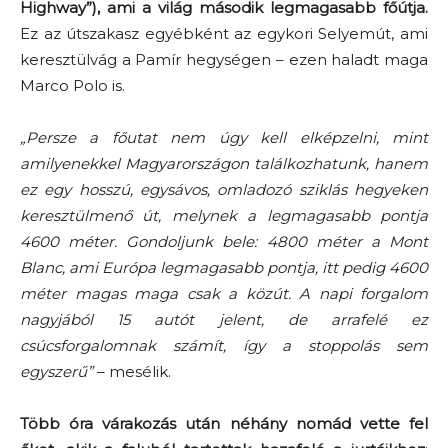
Highway”), ami a világ második legmagasabb főútja.
Ez az útszakasz egyébként az egykori Selyemút, ami
keresztülvág a Pamír hegységen – ezen haladt maga
Marco Polo is.
„Persze a főutat nem úgy kell elképzelni, mint
amilyenekkel Magyarországon találkozhatunk, hanem
ez egy hosszú, egysávos, omladozó sziklás hegyeken
keresztülmenő út, melynek a legmagasabb pontja
4600 méter. Gondoljunk bele: 4800 méter a Mont
Blanc, ami Európa legmagasabb pontja, itt pedig 4600
méter magas maga csak a közút. A napi forgalom
nagyjából 15 autót jelent, de arrafelé ez
csúcsforgalomnak számít, így a stoppolás sem
egyszerű”
– mesélik.
Több óra várakozás után néhány nomád vette fel