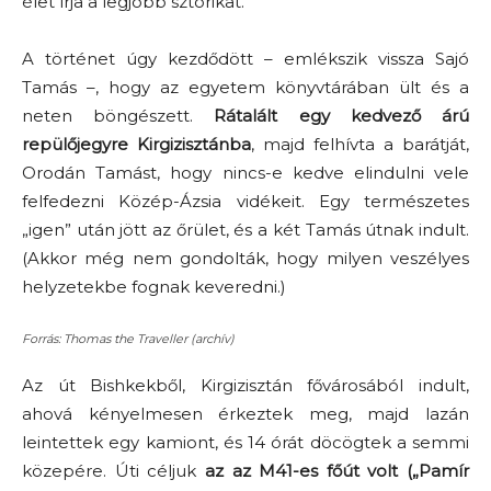
élet írja a legjobb sztorikat.
A történet úgy kezdődött – emlékszik vissza Sajó
Tamás –, hogy az egyetem könyvtárában ült és a
neten böngészett.
Rátalált egy kedvező árú
repülőjegyre Kirgizisztánba
, majd felhívta a barátját,
Orodán Tamást, hogy nincs-e kedve elindulni vele
felfedezni Közép-Ázsia vidékeit. Egy természetes
„igen” után jött az őrület, és a két Tamás útnak indult.
(Akkor még nem gondolták, hogy milyen veszélyes
helyzetekbe fognak keveredni.)
Forrás: Thomas the Traveller (archív)
Az út Bishkekből, Kirgizisztán fővárosából indult,
ahová kényelmesen érkeztek meg, majd lazán
leintettek egy kamiont, és 14 órát döcögtek a semmi
közepére. Úti céljuk
az az M41-es főút volt („Pamír