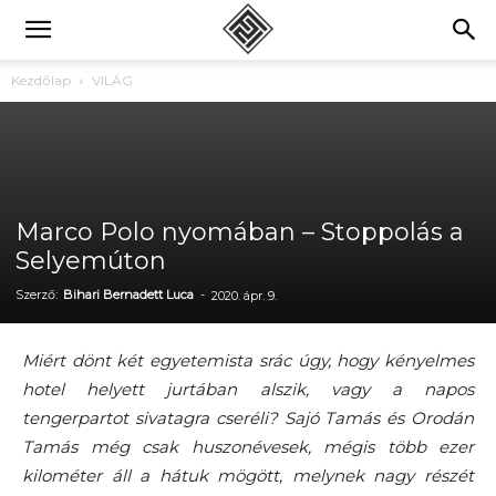
Kezdőlap
VILÁG
Marco Polo nyomában – Stoppolás a
Selyemúton
Szerző:
Bihari Bernadett Luca
-
2020. ápr. 9.
Miért dönt két egyetemista srác úgy, hogy kényelmes
hotel helyett jurtában alszik, vagy a napos
tengerpartot sivatagra cseréli? Sajó Tamás és Orodán
Tamás még csak huszonévesek, mégis több ezer
kilométer áll a hátuk mögött, melynek nagy részét