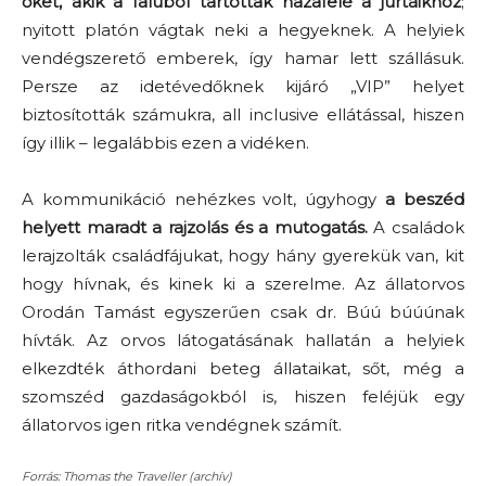
őket, akik a faluból tartottak hazafelé a jurtáikhoz
;
nyitott platón vágtak neki a hegyeknek. A helyiek
vendégszerető emberek, így hamar lett szállásuk.
Persze az idetévedőknek kijáró „VIP” helyet
biztosították számukra, all inclusive ellátással, hiszen
így illik – legalábbis ezen a vidéken.
A kommunikáció nehézkes volt, úgyhogy
a beszéd
helyett maradt a rajzolás és a mutogatás.
A családok
lerajzolták családfájukat, hogy hány gyerekük van, kit
hogy hívnak, és kinek ki a szerelme. Az állatorvos
Orodán Tamást egyszerűen csak dr. Búú búúúnak
hívták. Az orvos látogatásának hallatán a helyiek
elkezdték áthordani beteg állataikat, sőt, még a
szomszéd gazdaságokból is, hiszen feléjük egy
állatorvos igen ritka vendégnek számít.
Forrás: Thomas the Traveller (archív)