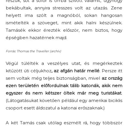
részük, sőt a sofőr is orrba szívott valamit, úgyhogy
bekábultak, annyira stresszes volt az utazás. Zene
helyett ima szólt a magnóból, sokan hangosan
ismételték a szöveget, mint akik halni készülnek.
Tamásék ekkor érezték először, nem biztos, hogy
épségben hazatérnek majd.
Forrás: Thomas the Traveller (archív)
Végül túlélték a veszélyes utat, és megérkeztek
kitűzött úti céljukhoz
, az afgán határ mellé
. Persze itt
sem voltak még teljes biztonságban, mivel
az ország
ezen területén előfordulnak tálib katonák, akik nem
egyszer és nem kétszer öltek már meg turistákat
.
(Látogatásukat követően például egy amerikai biciklis
csoport esett áldozatul a katonai erőszaknak.)
A két Tamás csak utólag eszmélt rá, hogy többször