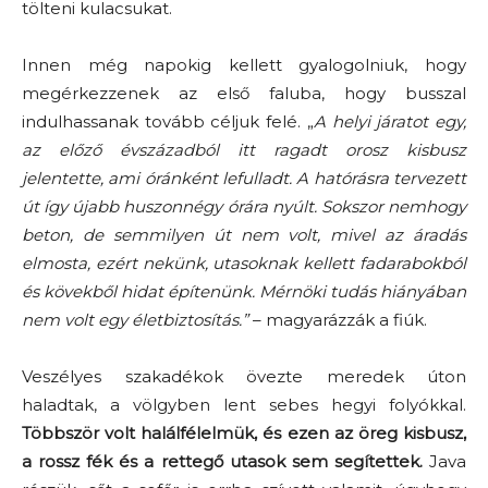
tölteni kulacsukat.
Innen még napokig kellett gyalogolniuk, hogy
megérkezzenek az első faluba, hogy busszal
indulhassanak tovább céljuk felé. „
A helyi járatot egy,
az előző évszázadból itt ragadt orosz kisbusz
jelentette, ami óránként lefulladt. A hatórásra tervezett
út így újabb huszonnégy órára nyúlt. Sokszor nemhogy
beton, de semmilyen út nem volt, mivel az áradás
elmosta, ezért nekünk, utasoknak kellett fadarabokból
és kövekből hidat építenünk. Mérnöki tudás hiányában
nem volt egy életbiztosítás.”
– magyarázzák a fiúk.
Veszélyes szakadékok övezte meredek úton
haladtak, a völgyben lent sebes hegyi folyókkal.
Többször volt halálfélelmük, és ezen az öreg kisbusz,
a rossz fék és a rettegő utasok sem segítettek.
Java