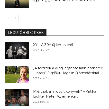
LEGUTÓBBI CIKKEK
XY – A 30Y új lemezéről
2023. dec. 22.
„A fordítók a világ legfontosabb emberei”
– interjú Sigríður Hagalín Björnsdóttirral,...
2023. nov. 24.
Miért jók a midcult könyvek? – Kritika
Lichter Péter Az amerikai...
2023. nov. 16.