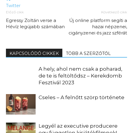
Twitter
Előző cikk
Következő cikk
Egressy Zoltán verse a
Új online platform segíti a
Hévíz legújabb számában
hazai népzenei,
cigányzenei és jazz szférát
KAPCSOLÓDÓ CIKKEK
TÖBB A SZERZŐTŐL
A hely, ahol nem csak a poharad,
de te is feltöltődsz – Kerekdomb
Fesztivál 2023
Cseles – A felnőtt szörp története
Legyél az executive producere
egy független kisjátékfilmnek!