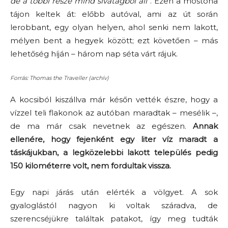
de a többi része mind sivatagból áll”
. Ezen a mostoha
tájon keltek át: előbb autóval, ami az út során
lerobbant, egy olyan helyen, ahol senki nem lakott,
mélyen bent a hegyek között; ezt követően – más
lehetőség híján – három nap séta várt rájuk.
Forrás: Thomas the Traveller (archív)
A kocsiból kiszállva már későn vették észre, hogy a
vízzel teli flakonok az autóban maradtak – mesélik –,
de ma már csak nevetnek az egészen.
Annak
ellenére, hogy fejenként egy liter víz maradt a
táskájukban, a legközelebbi lakott település pedig
150 kilométerre volt, nem fordultak vissza.
Egy napi járás után elérték a völgyet. A sok
gyaloglástól nagyon ki voltak száradva, de
szerencséjükre találtak patakot, így meg tudták