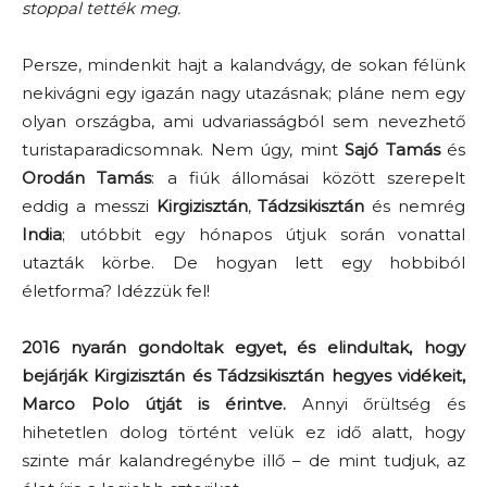
stoppal tették meg.
Persze, mindenkit hajt a kalandvágy, de sokan félünk
nekivágni egy igazán nagy utazásnak; pláne nem egy
olyan országba, ami udvariasságból sem nevezhető
turistaparadicsomnak. Nem úgy, mint
Sajó Tamás
és
Orodán Tamás
: a fiúk állomásai között szerepelt
eddig a messzi
Kirgizisztán
,
Tádzsikisztán
és nemrég
India
; utóbbit egy hónapos útjuk során vonattal
utazták körbe. De hogyan lett egy hobbiból
életforma? Idézzük fel!
2016 nyarán gondoltak egyet, és elindultak, hogy
bejárják Kirgizisztán és Tádzsikisztán hegyes vidékeit,
Marco Polo útját is érintve.
Annyi őrültség és
hihetetlen dolog történt velük ez idő alatt, hogy
szinte már kalandregénybe illő – de mint tudjuk, az