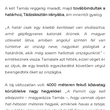
A két Tamás reggelig maradt, majd
továbbindultak a
határhoz, Tádzsikisztán irányába
, ám innentől gyalog.
„A határ csak egy kisebb kerítéssel van elválasztva,
amit gépfegyveres katonák őriznek. A magyar
útlevelet látva, amiben angolul szintén fel van
tüntetve az ország neve, nagyokat pislogtak a
határőrök, akik még sosem hallottak országunkról.”
–
emlékeznek vissza. Tamásék azt hitték, ezzel véget ér
az útjuk, de egy kisebb egyezkedést követően végül
beengedték őket az országba.
A táj változatlan volt:
4000 méteren fekvő kősivatag
körülölelve nagy hegyekkel
.
„A Pamírt úgy kell
elképzelni
– magyarázza Tamás –,
hogy vannak olyan
hat-hétezer méteres hegyek, amiknek havas a teteje,